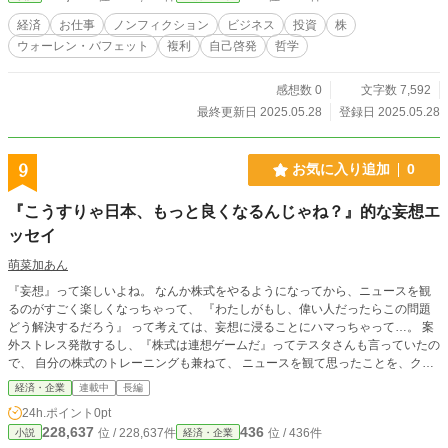
値”という視点を与える、静かで力強い叙事詩。
経済
お仕事
ノンフィクション
ビジネス
投資
株
ウォーレン・バフェット
複利
自己啓発
哲学
感想数 0
文字数 7,592
最終更新日 2025.05.28
登録日 2025.05.28
9
お気に入り追加
0
『こうすりゃ日本、もっと良くなるんじゃね？』的な妄想エ
ッセイ
萌菜加あん
『妄想』って楽しいよね。 なんか株式をやるようになってから、ニュースを観
るのがすごく楽しくなっちゃって、 『わたしがもし、偉い人だったらこの問題
どう解決するだろう』 って考えては、妄想に浸ることにハマっちゃって…。 案
外ストレス発散するし、『株式は連想ゲームだ』ってテスタさんも言っていたの
で、 自分の株式のトレーニングも兼ねて、 ニュースを観て思ったことを、クッ
ソど素人の目線から 色々書いていこうと思うのです。 なんかね、 予測を立て
経済・企業
連載中
長編
て、答え合わせをして、 それが現実とどう違っていたかっていうことを、 検証
24h.ポイント
0pt
していくのがいいらしいよ。
228,637
436
位 / 228,637件
位 / 436件
小説
経済・企業