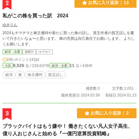
2
お気に入り追加
13
私がこの株を買った訳 2024
ゆきりん
2024もチマチマと株主優待や新たに買った株の話し、貧乏作者の貧乏話しを書
いて行きたいなぁ〜と思います。 株の売買は自己責任でお願いします。 よろし
くお願いします。
経済・企業
連載中
ｼｮｰﾄｼｮｰﾄ
24h.ポイント
142pt
8,526
11
位 / 228,637件
位 / 436件
小説
経済・企業
経済
株
株主優待
貧乏話し
感想数 0
文字数 2,051
最終更新日 2024.03.30
登録日 2024.01.23
3
お気に入り追加
2
ブラックバイトはもう嫌や！ 働きたくない凡人女子高生、
億り人おじさんと始める『一億円逆算投資戦略』