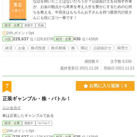
な話を聞いたことはないだろうか？公認会計士を目指す作者
が、お金の観点から将来を考え人生を豊かにするための心持
ちを教える、中高生はもちろんお子さんを持つ親世代の皆さ
んにも役に立つ一冊です！
経済・企業
連載中
長編
24h.ポイント
0pt
228,637
436
位 / 228,637件
位 / 436件
小説
経済・企業
経済
お金
株式投資
株式相場
株
簿記
公認会計士
税理士
感想数 0
文字数 6,530
最終更新日 2021.11.26
登録日 2021.11.21
7
お気に入り追加
0
正装ギャンブル・株・バトル！
シンセカイ
株は正装したギャンブルである
経済・企業
連載中
ｼｮｰﾄｼｮｰﾄ
24h.ポイント
0pt
228,637
436
位 / 228,637件
位 / 436件
小説
経済・企業