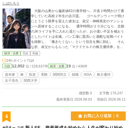
しばたろう
大阪の山奥から偏差値62の進学校へ、片道２時間かけて通
学していた高校２年生の吉川遥。 ゴールデンウィーク明け
にとうとう限界を迎えた彼女は、叔父・神崎篤史のマンショ
ンへ居候することになる。 通学時間が２０分になり、念願
のJKライフを手に入れた遥だったが、お小遣い不足を補おう
としたバイトは全滅。パン工場に皿洗いと過酷な短期バイト
を経験し、「働きたくない」という信念を胸に刻む。 そん
な折、叔父からもらった「マクドナルドの株主優待券」をき
っかけに、株や資本主義の仕組みを知ることに。 「資本家と
経済・企業
完結
長編
労働者」「金のなる木」 ――叔父の言葉は、なんとなく生
24h.ポイント
71pt
きていくつもりだった女子高生の価値観をひっくり返す。
12,952
19
位 / 228,637件
位 / 436件
小説
経済・企業
「お前は、資本家になったらええんや」 叔父の一言が、遥
の人生を大回転させる――。 関関同立を目指し、猛勉強を
資本家
株
投資
受験
関関同立
就職
NISA
株主優待
始めた女子高生の、お金と未来をつかむための青春物語。
女子高生
関西大学
感想数 0
文字数 176,247
最終更新日 2026.08.03
登録日 2026.06.11
4
お気に入り追加
0
がけっぷち新人SE、資産形成を始めたら人生が変わり始め