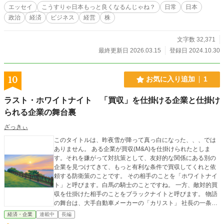
エッセイ
こうすりゃ日本もっと良くなるんじゃね？
日常
日本
政治
経済
ビジネス
経営
株
文字数 32,371
最終更新日 2026.03.15
登録日 2024.10.30
10
お気に入り追加
1
ラスト・ホワイトナイト 「買収」を仕掛ける企業と仕掛け
られる企業の舞台裏
ざっきぃ
このタイトルは、昨夜雪が降って真っ白になった、、、では
ありません。 ある企業が買収(M&A)を仕掛けられたとしま
す。それを嫌がって対抗策として、友好的な関係にある別の
企業を見つけてきて、もっと有利な条件で買収してくれと依
頼する防衛策のことです。 その相手のことを「ホワイトナイ
ト」と呼びます。白馬の騎士のことですね。 一方、敵対的買
収を仕掛けた相手のことをブラックナイトと呼びます。 物語
の舞台は、大手自動車メーカーの「カリスト」 社長の一条恒
一が一族のプライドを守るため、源流企業であるトスラムの
経済・企業
連載中
長編
非上場化を決断します。 2026年現在、トヨタ一族が豊田自動