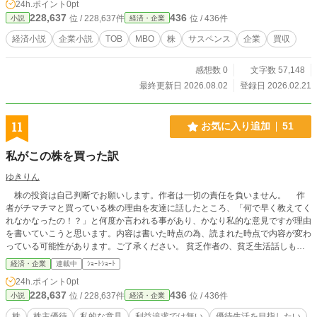
24h.ポイント
0pt
織機を非上場化しようとしているのと同じです。 カリスト
228,637
436
位 / 228,637件
位 / 436件
小説
経済・企業
は、経営陣が既存株主から自社の株を買い取って経営権を取
得するMBO計画を周到に立てます。 だが、市場は容赦なく反
経済小説
企業小説
TOB
MBO
株
サスペンス
企業
買収
発します。 「買付価格・期間・株数」を公表して、不特定多
数の株主から証券市場外で大量に買い付けるTOB。 そのTOB
感想数 0
文字数 57,148
の買い付け価格への異議や身内の裏切り、銀行からの圧力、
証券会社の思惑—— さまざまな陰謀が一条社長に襲いかかり
最終更新日 2026.08.02
登録日 2026.02.21
ます。 なかば自信を失いながらも、株式市場という怪物を相
手に、どうやってTOBを成功させ、悲願の非上場化を実現す
るのか—— 本作品では、企業買収という世界の資本と資本の
11
お気に入り追加
51
ぶつかり合いと、一人の経営者の葛藤を描いてみました。
私がこの株を買った訳
ゆきりん
株の投資は自己判断でお願いします。作者は一切の責任を負いません。 作
者がチマチマと買っている株の理由を友達に話したところ、「何で早く教えてく
れなかなったの！？」と何度か言われる事があり、かなり私的な意見ですが理由
を書いていこうと思います。内容は書いた時点の為、読まれた時点で内容が変わ
っている可能性があります。ご了承ください。 貧乏作者の、貧乏生活話しもた
まに入ります。興味の無い方は飛ばして下さい。でも、こんな人いるんだね〜と
経済・企業
連載中
ｼｮｰﾄｼｮｰﾄ
笑い飛ばしてくれてもいいかも。
24h.ポイント
0pt
228,637
436
位 / 228,637件
位 / 436件
小説
経済・企業
株
株主優待
私的な意見
利益追求では無い
優待生活を目指したい