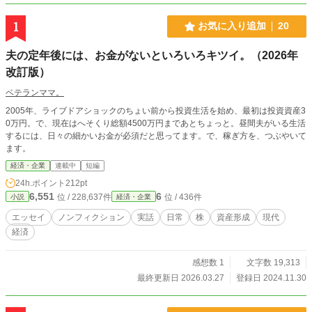
1
お気に入り追加
20
夫の定年後には、お金がないといろいろキツイ。（2026年
改訂版）
ベテランママ。
2005年、ライブドアショックのちょい前から投資生活を始め、最初は投資資産3
0万円。で、現在はへそくり総額4500万円まであとちょっと。昼間夫がいる生活
するには、日々の細かいお金が必須だと思ってます。で、稼ぎ方を、つぶやいて
ます。
経済・企業
連載中
短編
24h.ポイント
212pt
6,551
6
位 / 228,637件
位 / 436件
小説
経済・企業
エッセイ
ノンフィクション
実話
日常
株
資産形成
現代
経済
感想数 1
文字数 19,313
最終更新日 2026.03.27
登録日 2024.11.30