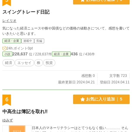
スイングトレード日記
レイリオ
気になった経済ニュースや株や国債などの価格の値動きについて、感想を書いて
いきたいと思います。
経済・企業
連載中
長編
24h.ポイント
0pt
228,637
436
位 / 228,637件
位 / 436件
小説
経済・企業
経済
エッセイ
株
投資
感想数 0
文字数 723
最終更新日 2024.04.21
登録日 2024.04.11
6
お気に入り追加
5
中高生は簿記を取れ‼︎
ゆみず
日本人のマネーリテラシーはとてつもなく低い………… そん