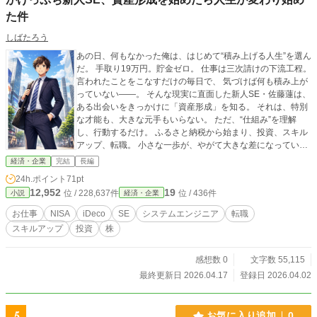
た件
しばたろう
あの日、何もなかった俺は、はじめて“積み上げる人生”を選ん
だ。 手取り19万円。貯金ゼロ。 仕事は三次請けの下流工程。
言われたことをこなすだけの毎日で、 気づけば何も積み上が
っていない――。 そんな現実に直面した新人SE・佐藤蓮は、
ある出会いをきっかけに「資産形成」を知る。 それは、特別
な才能も、大きな元手もいらない。 ただ、“仕組み”を理解
し、行動するだけ。 ふるさと納税から始まり、投資、スキル
アップ、転職。 小さな一歩が、やがて大きな差になってい
く。 これは、何も持たない一人のサラリーマンが、 自分の人
経済・企業
完結
長編
生を取り戻していく物語。
24h.ポイント
71pt
12,952
19
位 / 228,637件
位 / 436件
小説
経済・企業
お仕事
NISA
iDeco
SE
システムエンジニア
転職
スキルアップ
投資
株
感想数 0
文字数 55,115
最終更新日 2026.04.17
登録日 2026.04.02
5
お気に入り追加
0