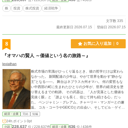
株
投資
株式投資
経済戦争
文字数 335
最終更新日 2026.07.15
登録日 2026.07.15
8
お気に入り追加
0
『オマハの賢人 ～価値という名の旅路～』
leviathan
株式市場の常識がひっくり返るとき、彼の哲学だけは変わら
なかった。 新聞配達の少年は、やがて世界を動かす“静かな
王”となる――。 舞台はネブラスカ州オマハ。 何の変哲もな
い中西部の町に生まれたひとりの少年が、世界の経済史を塗
り替えるまでの軌跡。 その武器は、「人が見落とした価値を
見抜く眼」と 「誰よりも長く、信じて持ち続ける心」だっ
た。 ベンジャミン・グレアム、チャーリー・マンガーとの邂
逅。 コカ・コーラやGEICOとの出会い、そしてビル・ゲイツ
との慈善の誓い。 “複利”とは金利の話ではなく、信頼と誠実
経済・企業
完結
短編
さの結晶であることを、彼はその生涯をもって証明してみせ
24h.ポイント
0pt
た。 いま、世界は彼の引退を見届けようとしている。 だが、
228,637
436
位 / 228,637件
位 / 436件
小説
経済・企業
この物語は終わらない。 ――これは、あなたの人生にも“価