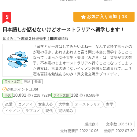
2
お気に入り追加
18
日本語しか話せないけどオーストラリアへ留学します！
紫音みけ🐾書籍２冊発売中！
書籍情報
「留学とか一度はしてみたいよねー」なんて冗談で言ったの
が運の尽き。あれよあれよと言う間に本当に留学することに
なってしまった女子大生・美咲（みさき）は、英語が大の苦
手。不本意のままオーストラリアへ行くことになってしまっ
た彼女は、言葉の通じないイケメン外国人に絡まれて……？
恋も言語も勉強あるのみ！異文化交流ラブコメディ。
ライト文芸
完結
長編
24h.ポイント
113pt
10,031
132
位 / 228,792件
位 / 9,588件
小説
ライト文芸
恋愛
コメディ
女主人公
大学生
オーストラリア
留学
イケメン
ラブコメ
現代
完結済み
感想数 3
文字数 106,518
最終更新日 2022.10.06
登録日 2022.07.30