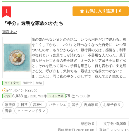
1
お気に入り追加
0
『半分』透明な家族のかたち
雨宮 あい
血の繋がらない父との会話は，いつも用件だけで終わる。母
を亡くしてから，「パパ」と呼べなくなった自分に，いつ気
づいたのか，もう分からない。銀行員の父は，感情を，利率
や複利という言葉でしか語れない，不器用な人だった。菓子
職人だった亡き母の夢を継ぎ，オーストリア留学を目指す私
と，それを黙って調べ，学費を用意し，何も言わずに支え続
ける父。呼び方も，気持ちも，最後まで名前のつかないま
ま，二人は，同じ夜の中を，少しずつ，並んで歩き始める。
──不器用な家族の，静かな再生の物語。
ライト文芸
連載中
短編
24h.ポイント
228pt
6,038
75
位 / 228,792件
位 / 9,588件
小説
ライト文芸
家族愛
日常
高校生
パティシエ
留学
再婚家庭
お菓子作り
青春
ヒューマンドラマ
感想数 0
文字数 45,005
最終更新日 2026.08.08
登録日 2026.07.15