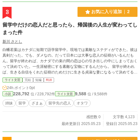
3
お気に入り追加
2
留学中だけの恋人だと思ったら、帰国後の人生が変わってし
まった件
新川 さとし
白幡若葉はカナダに短期で語学留学中。現地では素敵なステディができた。彼は
真剣だった。でも、ダメなの。だって日本には大事な恋人の征樹がいるんだも
ん。留学が終われば、カナダでの束の間の恋は心の引き出しの中にしまっておく
って決めていた。一生涯秘密にする素敵な宝物にするんだから。 留学が終われ
ば、生きる自信をくれた征樹のためだけに生きる貞淑な妻になるって決めてるか
らね。 愛してる、征樹。 Ｒ－１８は保険です。 弊作「ボッチクンが実は超優良
ライト文芸
完結
短編
R18
物件だった件」を先にお読みいただくと、面白さが倍増すると思われます。
24h.ポイント
0pt
228,792
9,588
位 / 228,792件
位 / 9,588件
小説
ライト文芸
姉妹
留学
ざまぁ
留学先の恋人
オタワ
感想数 0
文字数 4,123
最終更新日 2025.05.23
登録日 2025.05.23