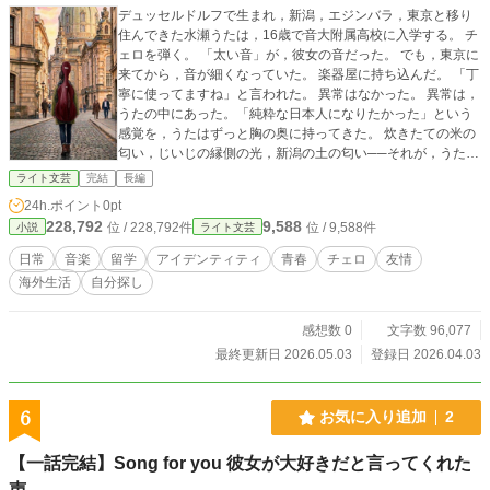
デュッセルドルフで生まれ，新潟，エジンバラ，東京と移り
住んできた水瀬うたは，16歳で音大附属高校に入学する。 チ
ェロを弾く。 「太い音」が，彼女の音だった。 でも，東京に
来てから，音が細くなっていた。 楽器屋に持ち込んだ。 「丁
寧に使ってますね」と言われた。 異常はなかった。 異常は，
うたの中にあった。「純粋な日本人になりたかった」という
感覚を，うたはずっと胸の奥に持ってきた。 炊きたての米の
匂い，じいじの縁側の光，新潟の土の匂い──それが，うたに
とっての「日本」のすべてだった。 でも，ロンドンのコンク
ライト文芸
完結
長編
ールで演奏後に言われた一言が，ずっと消えない。 "Where a
24h.ポイント
0pt
re you really from?" 音が鳴らなくなった理由を探して，うた
228,792
9,588
位 / 228,792件
位 / 9,588件
小説
ライト文芸
は17歳でドイツへ渡る。 生まれた国の言葉を，1字も知らな
いまま。 フランクフルトの語学学校で，マンハイムのギムナ
日常
音楽
留学
アイデンティティ
青春
チェロ
友情
ジウムで，うたは少しずつドイツ語を覚えていく。 言葉が届
海外生活
自分探し
き始めると同時に，チェロの音も，少しずつ，太さを取り戻
していく。停滞は敗北ではない。 前進もまた，義務ではな
い。 変化を望みながら変化できない身体が，それでも夜の中
感想数 0
文字数 96,077
を歩く。 その事実そのものを，裁かずに描いた物語。
最終更新日 2026.05.03
登録日 2026.04.03
6
お気に入り追加
2
【一話完結】Song for you 彼女が大好きだと言ってくれた
声