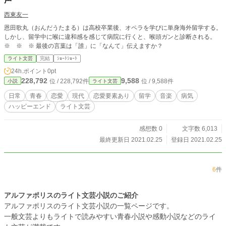
西東友一
恩田歌丸（おんだうたまる）は高校卒業後、オペラを学びに単身海外留学する。
しかし、留学中に喉に違和感を感じて病院に行くと、喉頭ガンと診断される。
※ ※ ※ 最後の言葉は「誰」に「なんて」伝えますか？
ライト文芸
完結
ｼｮｰﾄｼｮｰﾄ
24h.ポイント
0pt
228,792
9,588
位 / 228,792件
位 / 9,588件
小説
ライト文芸
日常
青春
恋愛
現代
恋愛要素あり
留学
音楽
病気
ハッピーエンド
ライト文芸
感想数 0
文字数 6,013
最終更新日 2021.02.25
登録日 2021.02.25
6
件
アルファポリスのライト文芸小説のご紹介
アルファポリスのライト文芸小説の一覧ページです。
一般文芸よりもライトで読みやすい青春小説や感動小説などのライ