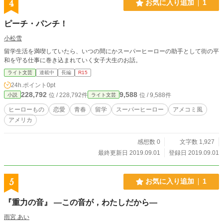
4
お気に入り追加
1
ピーチ・パンチ！
小松雪
留学生活を満喫していたら、いつの間にかスーパーヒーローの助手として街の平
和を守る仕事に巻き込まれていく女子大生のお話。
ライト文芸
連載中
長編
R15
24h.ポイント
0pt
228,792
9,588
位 / 228,792件
位 / 9,588件
小説
ライト文芸
ヒーローもの
恋愛
青春
留学
スーパーヒーロー
アメコミ風
アメリカ
感想数 0
文字数 1,927
最終更新日 2019.09.01
登録日 2019.09.01
5
お気に入り追加
1
『重力の音』 ―この音が，わたしだから―
雨宮 あい