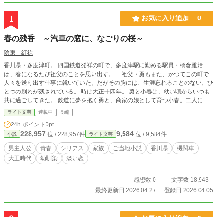
1
お気に入り追加
0
春の残香 ～汽車の窓に、なごりの桜～
陰東 紅祢
香川県・多度津町。 四国鉄道発祥の町で、多度津駅に勤める駅員・橋倉雅治
は、春になるたび祖父のことを思い出す。 祖父・勇もまた、かつてこの町で
人々を送り出す仕事に就いていた。だがその胸には、生涯忘れることのない、ひ
とつの別れが残されている。 時は大正十四年。 勇と小春は、幼い頃からいつも
共に過ごしてきた。 鉄道に夢を抱く勇と、商家の娘として育つ小春。二人にと
って、隣にいることは当たり前だった。 しかし、この年、二十歳を迎える小春
ライト文芸
連載中
長編
が変わりはじめる。 何を問うても本心を語らず、ただ曖昧に微笑むばかり。
24h.ポイント
0pt
「勇さん……私、遠くへ行くことになったの」 やがて春の日、小春は突然、町
228,957
9,584
位 / 228,957件
位 / 9,584件
小説
ライト文芸
を離れることを告げる。 勇が「いつ？」と問えば「明日」と答えた。 「見送り
は……いいから」 小春はそう言うと僅かに視線をそらした。 翌日――勇は駅員
男主人公
青春
シリアス
家族
ご当地小説
香川県
機関車
としての最初の仕事に就き、ホームに立つ。 押し寄せる人波の中、必死に小春
大正時代
幼馴染
淡い恋
の姿を探すが見つからない。 発車間際、ようやく視界の端に彼女の姿をとらえ
る。 窓を隔て、互いに気付く二人。 言葉を交わそうとしたその瞬間、汽笛がす
べてを掻き消した。 動き出す汽車の窓に残されたのは、伝えられなかった想い
感想数 0
文字数 18,943
と、散りゆく桜だけだった。
最終更新日 2026.04.27
登録日 2026.04.05