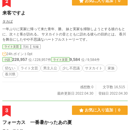
2
お気に入り追加
0
来客ですよ
タカば
一年ぶりに実家に帰って来た青年、勝。 妹と実家を掃除しようとする彼のもと
に、次々と客が訪れる。 サヌカイトの音とともに訪れる彼らの目的とは。 香川
を舞台にしたやや不思議なハートフルストーリーです。
ライト文芸
完結
短編
24h.ポイント
0pt
228,957
9,584
位 / 228,957件
位 / 9,584件
小説
ライト文芸
切ない
ライト文芸
男主人公
少し不思議
サヌカイト
家族
香川県
感想数 0
文字数 16,515
最終更新日 2022.04.30
登録日 2022.04.30
3
お気に入り追加
0
フォーカス 一番暑かったあの夏