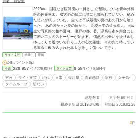
貴名 百合埜
2028年 国境なき医師団の一員として活動している青年外科
医の佐藤幸太。 彼の心の底には誰にも知られていない、秘め
た想いが眠っていた。 全ては平成最後の夏のあの日から始ま
った。 あの暑かった夏の日から。 高校三年の佐藤幸太。同級
生で写真部の柏本夏向。 瀬戸の都、香川県高松市を舞台にし
て若い二人のストーリーが始まる。 偶然の出会いを繰り返し
ゆっくりと近づいて行く二人の心の距離。 その先で待ってい
る運命に飲み込まれた幸太は激しく傷ついて行く。
ライト文芸
連載中
長編
24h.ポイント
0pt
228,957
9,584
位 / 228,957件
位 / 9,584件
小説
ライト文芸
方言
ライト文芸
現代
日常
香川県
青春恋愛
家族
女子高生
タイムループ
切ない
感想数 0
文字数 69,762
最終更新日 2019.04.08
登録日 2019.02.23
3
件