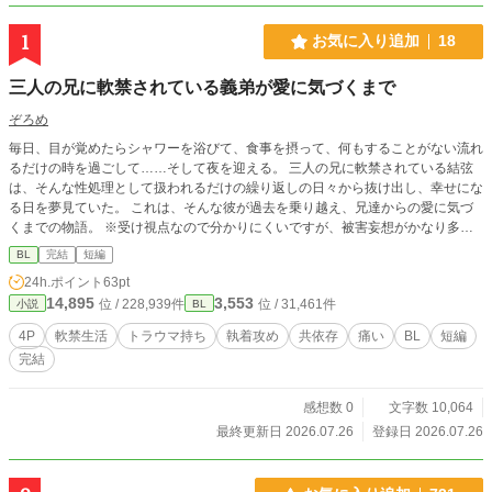
1
お気に入り追加
18
三人の兄に軟禁されている義弟が愛に気づくまで
ぞろめ
毎日、目が覚めたらシャワーを浴びて、食事を摂って、何もすることがない流れ
るだけの時を過ごして……そして夜を迎える。 三人の兄に軟禁されている結弦
は、そんな性処理として扱われるだけの繰り返しの日々から抜け出し、幸せにな
る日を夢見ていた。 これは、そんな彼が過去を乗り越え、兄達からの愛に気づ
くまでの物語。 ※受け視点なので分かりにくいですが、被害妄想がかなり多め
です。客観的に見直さないと理解できないことも多い気がします。 全体的に重
BL
完結
短編
い暗い雰囲気なので苦手な人はお気をつけ下さい。 ムーンライトノベルズでも
24h.ポイント
63pt
同時掲載中です。
14,895
3,553
位 / 228,939件
位 / 31,461件
小説
BL
4P
軟禁生活
トラウマ持ち
執着攻め
共依存
痛い
BL
短編
完結
感想数 0
文字数 10,064
最終更新日 2026.07.26
登録日 2026.07.26