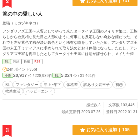
2
お気に入り追加
731
篭の中の愛しい人
朏猫（ミカヅキネコ）
アンダリアズ王国へ人質としてやって来たタータイヤ王国のメイリヤ姫は、王族
らしからぬ貧相な見た目と人形のように何事にも反応しない奇妙な姫だった。そ
れでも左が紫色で右が淡い碧色という稀有な瞳をしていたため、アンダリアズ王
国の末王子ミティアスに求められて取り決めどおり伴侶になった。ただし、アン
ダリアズ王家を侮辱したとしてタータイヤ王国には罰が課せられ、メイリヤ姫は
牢部屋での軟禁生活を余儀なくされる。※他サイトにも掲載 ［苦労知らずの末
BL
完結
長編
R18
王子×隷属国の人質王子 / BL / R18］
24h.ポイント
35pt
20,917
5,224
位 / 228,939件
位 / 31,461件
小説
BL
BL
ファンタジー
年上×年下
体格差
訳あり女装王子
初恋
軟禁生活
ハッピーエンド
感想数 3
文字数 103,445
最終更新日 2023.07.25
登録日 2022.01.31
3
お気に入り追加
105