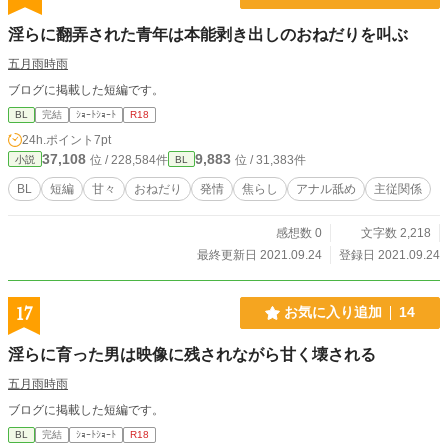
淫らに翻弄された青年は本能剥き出しのおねだりを叫ぶ
五月雨時雨
ブログに掲載した短編です。
BL
完結
ｼｮｰﾄｼｮｰﾄ
R18
24h.ポイント
7pt
37,108
9,883
位 / 228,584件
位 / 31,383件
小説
BL
BL
短編
甘々
おねだり
発情
焦らし
アナル舐め
主従関係
感想数 0
文字数 2,218
最終更新日 2021.09.24
登録日 2021.09.24
17
お気に入り追加
14
淫らに育った男は映像に残されながら甘く壊される
五月雨時雨
ブログに掲載した短編です。
BL
完結
ｼｮｰﾄｼｮｰﾄ
R18