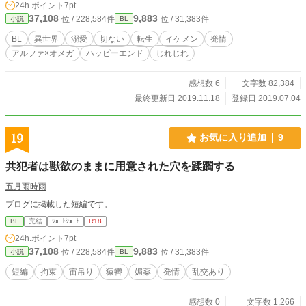
24h.ポイント
7pt
─── 王を絶望から救うため、城の面々は猫を人化させるべく
37,108
9,883
位 / 228,584件
位 / 31,383件
小説
BL
奮闘するのだが─── ※※※※※※※※※※ 『猫視点による
プロローグ編』 王様の猫 ～大丈夫、野良猫を保護するやつ
BL
異世界
溺愛
切ない
転生
イケメン
発情
に悪いやつはいない～ の続きです。あわせてお読みいただけ
アルファ×オメガ
ハッピーエンド
じれじれ
ればと思います★ ※※※※※※※※※※※※※※※※ 第七回
BL対象に参加したため、期間限定で非公開部分を随時公開に
変更します。 続きをお待ちくださった皆様、よろしくお願い
感想数 6
文字数 82,384
しますm(._.)m
最終更新日 2019.11.18
登録日 2019.07.04
19
お気に入り追加
9
共犯者は獣欲のままに用意された穴を蹂躙する
五月雨時雨
ブログに掲載した短編です。
BL
完結
ｼｮｰﾄｼｮｰﾄ
R18
24h.ポイント
7pt
37,108
9,883
位 / 228,584件
位 / 31,383件
小説
BL
短編
拘束
宙吊り
猿轡
媚薬
発情
乱交あり
感想数 0
文字数 1,266