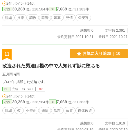
24h.ポイント
14pt
30,269
7,669
位 / 228,584件
位 / 31,383件
小説
BL
短編
拘束
調教
猿轡
媚薬
発情
保安官
感想数 0
文字数 2,391
最終更新日 2021.10.21
登録日 2021.10.21
11
お気に入り追加
10
改造された男達は檻の中で人知れず獣に堕ちる
五月雨時雨
ブログに掲載した短編です。
BL
完結
ｼｮｰﾄｼｮｰﾄ
R18
24h.ポイント
14pt
30,269
7,669
位 / 228,584件
位 / 31,383件
小説
BL
短編
檻
小型化
発情
飲精
放置
肉体改造
感想数 0
文字数 1,919
最終更新日 2020.07.19
登録日 2020.07.19