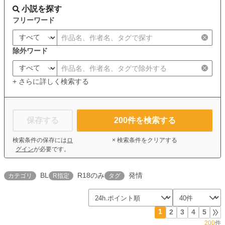
小説を探す
フリーワード
除外ワード
+ さらに詳しく検索する
保存する
200
件を検索する
検索条件の保存には
ロ
× 検索条件をクリアする
グイン
が必要です。
BL
R18のみ
発情
カテゴリ
R指定
タグ
1
2
3
4
5
200
件