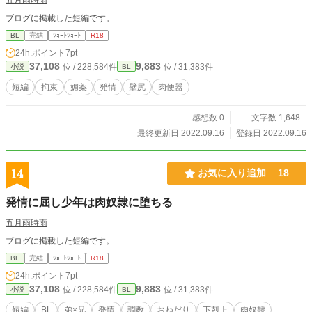
ブログに掲載した短編です。
BL
完結
ｼｮｰﾄｼｮｰﾄ
R18
24h.ポイント
7pt
37,108
9,883
位 / 228,584件
位 / 31,383件
小説
BL
短編
拘束
媚薬
発情
壁尻
肉便器
感想数 0
文字数 1,648
最終更新日 2022.09.16
登録日 2022.09.16
14
お気に入り追加
18
発情に屈し少年は肉奴隷に堕ちる
五月雨時雨
ブログに掲載した短編です。
BL
完結
ｼｮｰﾄｼｮｰﾄ
R18
24h.ポイント
7pt
37,108
9,883
位 / 228,584件
位 / 31,383件
小説
BL
短編
BL
弟×兄
発情
調教
おねだり
下剋上
肉奴隷