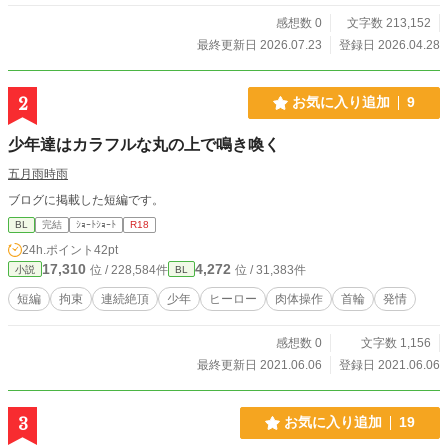
のは、 “ウツロ”に隠された過去と、 二人を引き裂こうとする
残酷な現実だった。 王家に秘匿された歴史。 王宮の地下書庫
感想数 0
文字数 213,152
に眠る禁書。 そして二百年ぶりに発現したウツロとして、 シ
最終更新日 2026.07.23
登録日 2026.04.28
オンは王太子の思惑に巻き込まれていく。 守ると誓ったはず
なのに、 その手は、届かない。 明かされていくウツロの真
実。 シオンを守るためなら、 すべてを失っても構わないと願
2
お気に入り追加
9
ってしまう自分。 失いたくないと願うほど、 冷静で理性的だ
った騎士団長αは、 ただ“守る者”ではいられなくなっていく。
少年達はカラフルな丸の上で鳴き喚く
守るためではなく、 共に生きるために。 これは、 無価値と
された未発現Ωと、 その手を決して離せなくなった騎士団長α
五月雨時雨
が、 王都で真実と向き合いながら、 守護者ではなく、ただ一
ブログに掲載した短編です。
人の伴侶になっていく物語。 ⸻ ※5/26 第一部完結(後日
談完結済) ※7/15 第二部完結しました！ありがとうございま
BL
完結
ｼｮｰﾄｼｮｰﾄ
R18
した！(後日談完結済) ※第三部プロット執筆中 ※スピンオフ
24h.ポイント
42pt
作品、たくさんあります ※表紙に生成AIを使用しています
17,310
4,272
位 / 228,584件
位 / 31,383件
小説
BL
短編
拘束
連続絶頂
少年
ヒーロー
肉体操作
首輪
発情
感想数 0
文字数 1,156
最終更新日 2021.06.06
登録日 2021.06.06
3
お気に入り追加
19