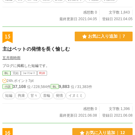
感想数 0
文字数 1,843
最終更新日 2021.04.05
登録日 2021.04.05
15
お気に入り追加
7
主はペットの発情を長く愉しむ
五月雨時雨
ブログに掲載した短編です。
BL
完結
ｼｮｰﾄｼｮｰﾄ
R18
24h.ポイント
7pt
37,108
9,883
位 / 228,584件
位 / 31,383件
小説
BL
短編
拘束
甘々
首輪
発情
イヌミミ
感想数 0
文字数 1,396
最終更新日 2021.06.08
登録日 2021.06.08
16
お気に入り追加
12