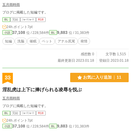
五月雨時雨
ブログに掲載した短編です。
BL
完結
ｼｮｰﾄｼｮｰﾄ
R18
24h.ポイント
7pt
37,108
9,883
位 / 228,584件
位 / 31,383件
小説
BL
短編
洗脳
催眠
ペット
アナル尻尾
発情
感想数 0
文字数 1,515
最終更新日 2023.01.18
登録日 2023.01.18
33
お気に入り追加
11
淫乱虎は上下に捧げられる凌辱を悦ぶ
五月雨時雨
ブログに掲載した短編です。
BL
完結
ｼｮｰﾄｼｮｰﾄ
R18
24h.ポイント
7pt
37,108
9,883
位 / 228,584件
位 / 31,383件
小説
BL