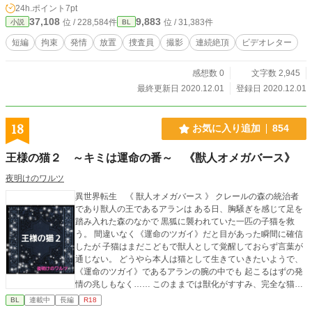
24h.ポイント
7pt
37,108
9,883
位 / 228,584件
位 / 31,383件
小説
BL
短編
拘束
発情
放置
捜査員
撮影
連続絶頂
ビデオレター
感想数 0
文字数 2,945
最終更新日 2020.12.01
登録日 2020.12.01
18
お気に入り追加
854
王様の猫２ ～キミは運命の番～ 《獣人オメガバース》
夜明けのワルツ
異世界転生 《 獣人オメガバース 》 クレールの森の統治者
であり獣人の王であるアランは ある日、胸騒ぎを感じて足を
踏み入れた森のなかで 黒狐に襲われていた一匹の子猫を救
う。 間違いなく《運命のツガイ》だと目があった瞬間に確信
したが 子猫はまだこどもで獣人として覚醒しておらず言葉が
通じない。 どうやら本人は猫として生きていきたいようで、
《運命のツガイ》であるアランの腕の中でも 起こるはずの発
情の兆しもなく…… このままでは獣化がすすみ、完全な猫と
なって自我を失う。 それは同時にようやく出会えた愛しい
BL
連載中
長編
R18
《ツガイ》を失うということで… そんなことは耐えられない