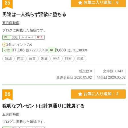
35
お気に入り追加
6
男達は一人残らず淫欲に堕ちる
五月雨時雨
ブログに掲載した短編です。
BL
完結
ｼｮｰﾄｼｮｰﾄ
R18
24h.ポイント
7pt
37,108
9,883
位 / 228,584件
位 / 31,383件
小説
BL
短編
拘束
放置
媚薬
発情
観察
調教
感想数 0
文字数 1,343
最終更新日 2020.05.02
登録日 2020.05.02
36
お気に入り追加
2
聡明なプレゼントは計算通りに隷属する
五月雨時雨
ブログに掲載した短編です。