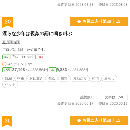
最終更新日 2023.08.28
登録日 2023.08.28
20
お気に入り追加
12
淫らな少年は視姦の罰に鳴き叫ぶ
五月雨時雨
ブログに掲載した短編です。
BL
完結
ｼｮｰﾄｼｮｰﾄ
R18
24h.ポイント
7pt
37,108
9,883
位 / 228,584件
位 / 31,383件
小説
BL
短編
拘束
お仕置き
視姦
観察
おねだり
発情
焦らし
ペット
感想数 0
文字数 1,501
最終更新日 2020.06.17
登録日 2020.06.17
21
お気に入り追加
12