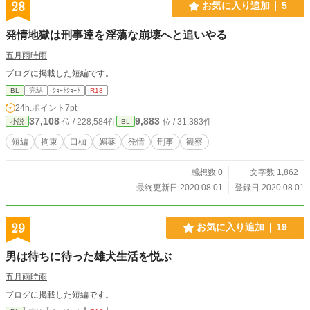
28
お気に入り追加
5
発情地獄は刑事達を淫蕩な崩壊へと追いやる
五月雨時雨
ブログに掲載した短編です。
BL
完結
ｼｮｰﾄｼｮｰﾄ
R18
24h.ポイント
7pt
37,108
9,883
位 / 228,584件
位 / 31,383件
小説
BL
短編
拘束
口枷
媚薬
発情
刑事
観察
感想数 0
文字数 1,862
最終更新日 2020.08.01
登録日 2020.08.01
29
お気に入り追加
19
男は待ちに待った雄犬生活を悦ぶ
五月雨時雨
ブログに掲載した短編です。