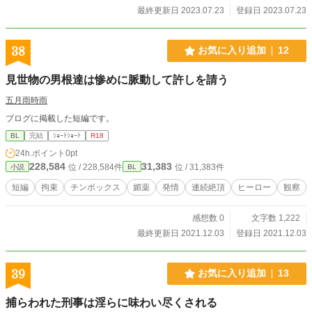
最終更新日 2023.07.23
登録日 2023.07.23
38
お気に入り追加
12
見世物の男根達は惨めに脈動して許しを請う
五月雨時雨
ブログに掲載した短編です。
BL
完結
ｼｮｰﾄｼｮｰﾄ
R18
24h.ポイント
0pt
228,584
31,383
位 / 228,584件
位 / 31,383件
小説
BL
短編
拘束
チンボックス
媚薬
発情
連続絶頂
ヒーロー
観察
感想数 0
文字数 1,222
最終更新日 2021.12.03
登録日 2021.12.03
39
お気に入り追加
13
捕らわれた刑事は淫らに味わい尽くされる