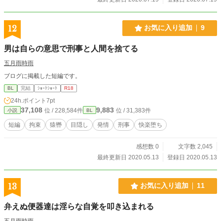
12
お気に入り追加
9
男は自らの意思で刑事と人間を捨てる
五月雨時雨
ブログに掲載した短編です。
BL
完結
ｼｮｰﾄｼｮｰﾄ
R18
24h.ポイント
7pt
37,108
9,883
位 / 228,584件
位 / 31,383件
小説
BL
短編
拘束
猿轡
目隠し
発情
刑事
快楽堕ち
感想数 0
文字数 2,045
最終更新日 2020.05.13
登録日 2020.05.13
13
お気に入り追加
11
弁えぬ便器達は淫らな自覚を叩き込まれる
五月雨時雨