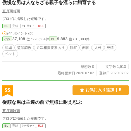
傲慢な男は人ならざる親子を淫らに飼育する
五月雨時雨
ブログに掲載した短編です。
BL
完結
ｼｮｰﾄｼｮｰﾄ
R18
24h.ポイント
7pt
37,108
9,883
位 / 228,584件
位 / 31,383件
小説
BL
短編
監禁調教
近親相姦要素あり
観察
飼育
人外
発情
ペット
感想数 0
文字数 1,613
最終更新日 2020.07.02
登録日 2020.07.02
22
お気に入り追加
5
従順な男は主達の前で無様に耐え忍ぶ
五月雨時雨
ブログに掲載した短編です。
BL
完結
ｼｮｰﾄｼｮｰﾄ
R18