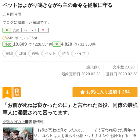
ペットはよがり鳴きながら主の命令を従順に守る
五月雨時雨
ブログに掲載した短編です。
BL
完結
ｼｮｰﾄｼｮｰﾄ
R18
24h.ポイント
35pt
19,609
4,820
位 / 228,584件
位 / 31,383件
小説
BL
短編
口枷
首輪
ペット
発情
バイブ
感想数 0
文字数 2,020
最終更新日 2020.02.28
登録日 2020.02.28
4
お気に入り追加
254
「お前が死ねば良かったのに」と言われた囮役、同僚の最強
軍人に溺愛されて困ってます。
夕張さばみそ
書籍情報
「お前が死ねば良かったのに」――そう言われ続けた青年の
話。 ユウヒは人を喰らう化物・ウミナオシケを討伐する『神