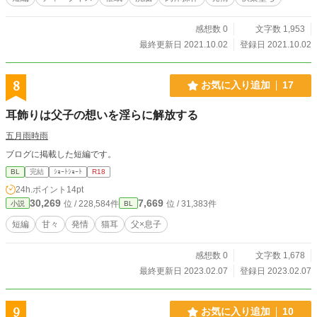
感想数 0
文字数 1,953
最終更新日 2021.10.02
登録日 2021.10.02
8
お気に入り追加
17
耳飾りは父子の想いを淫らに解放する
五月雨時雨
ブログに掲載した短編です。
BL
完結
ｼｮｰﾄｼｮｰﾄ
R18
24h.ポイント
14pt
30,269
7,669
位 / 228,584件
位 / 31,383件
小説
BL
短編
甘々
発情
猫耳
父×息子
感想数 0
文字数 1,678
最終更新日 2023.02.07
登録日 2023.02.07
9
お気に入り追加
10