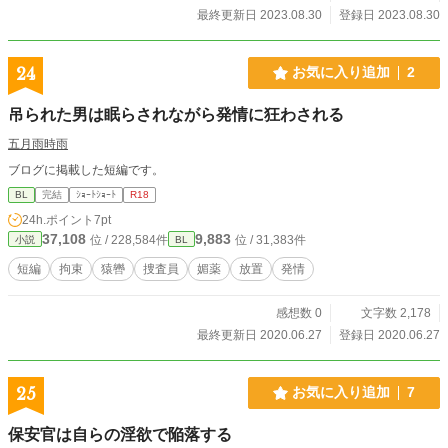
最終更新日 2023.08.30
登録日 2023.08.30
24
お気に入り追加
2
吊られた男は眠らされながら発情に狂わされる
五月雨時雨
ブログに掲載した短編です。
BL
完結
ｼｮｰﾄｼｮｰﾄ
R18
24h.ポイント
7pt
37,108
9,883
位 / 228,584件
位 / 31,383件
小説
BL
短編
拘束
猿轡
捜査員
媚薬
放置
発情
感想数 0
文字数 2,178
最終更新日 2020.06.27
登録日 2020.06.27
25
お気に入り追加
7
保安官は自らの淫欲で陥落する