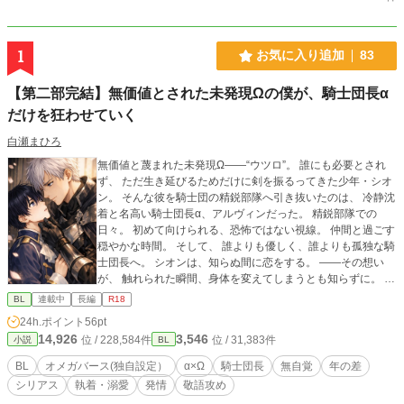
1
お気に入り追加
83
【第二部完結】無価値とされた未発現Ωの僕が、騎士団長α
だけを狂わせていく
白瀬まひろ
無価値と蔑まれた未発現Ω――“ウツロ”。 誰にも必要とされ
ず、 ただ生き延びるためだけに剣を振るってきた少年・シオ
ン。 そんな彼を騎士団の精鋭部隊へ引き抜いたのは、 冷静沈
着と名高い騎士団長α、アルヴィンだった。 精鋭部隊での
日々。 初めて向けられる、恐怖ではない視線。 仲間と過ごす
穏やかな時間。 そして、 誰よりも優しく、誰よりも孤独な騎
士団長へ。 シオンは、知らぬ間に恋をする。 ――その想い
が、 触れられた瞬間、身体を変えてしまうとも知らずに。 誰
にも反応しなかったはずの身体は、 騎士団長にだけ、甘く熱
BL
連載中
長編
R18
を求めてしまう。 理性で抗おうとする騎士団長αと、 無自覚
24h.ポイント
56pt
のままそのすべてを狂わせていく未発現Ω。 触れてはいけな
14,926
3,546
位 / 228,584件
位 / 31,383件
小説
BL
い。 それでも、もう離れられない。 これは、 理性も運命も
越えて惹かれ合う、 不器用で切実な二人の愛の物語。 ～第二
BL
オメガバース(独自設定）
α×Ω
騎士団長
無自覚
年の差
部 王都編～ 騎士団長アルヴィンと想いを通わせ、 ようやく
シリアス
執着・溺愛
発情
敬語攻め
自分の居場所を見つけたシオン。 しかし、王都で待っていた