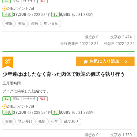
BL
完結
ｼｮｰﾄｼｮｰﾄ
R18
24h.ポイント
7pt
37,108
9,883
位 / 228,584件
位 / 31,383件
小説
BL
催眠
発情
調教
匂い責め
感想数 0
文字数 2,474
最終更新日 2022.12.24
登録日 2022.12.24
37
お気に入り追加
5
少年達ははしたなく育った肉体で歓迎の儀式を執り行う
五月雨時雨
ブログに掲載した短編です。
BL
完結
ｼｮｰﾄｼｮｰﾄ
R18
24h.ポイント
7pt
37,108
9,883
位 / 228,584件
位 / 31,383件
小説
BL
短編
誘い受け
発情
少年
乱交あり
感想数 0
文字数 1,769