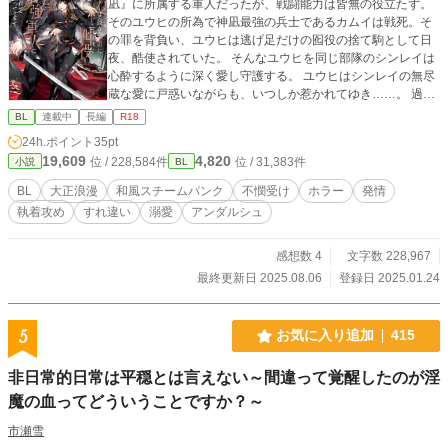
凪』に所属する軍人だったが、戦闘能力は皆無の役立たず。
そのユウヒの所為で神凪最強の兵士であるカムイは戦死。そ
の罪を背負い、ユウヒは逃げ足だけの囮役の捨て駒として日
夜、酷使されていた。 そんなユウヒを同じ部隊のシンレイは
心酔するように深く愛し守護する。 ユウヒはシンレイの無尽
蔵な愛に戸惑いながらも、いつしか惹かれてゆき……。 過酷
な生を歩みながらも、強く生きる男達による、血と愛のバト
BL
連載中
長編
R18
ルサスペンス×和風スチームパンクＢＬ×イケメン達が強制的
24h.ポイント
35pt
に発情させられる要素をご覧ください……！ ……という、性
19,609
4,820
位 / 228,584件
位 / 31,383件
小説
BL
癖の塊ですが、宜しければ是非是非、読んでいってください
～！ ※作 中 に 容 赦 な く エ ロ グ ロ シ
BL
大正浪漫
和風スチームパンク
不憫受け
ホラー
発情
ー ン がありますので、苦 手 な 方 は ご注意くだ
執着攻め
すれ違い
溺愛
アンダルシュ
さい 追記）書籍化決定しました！ ありがとうございます
～！ 前作書籍化→『転生したいらない子は異世界お兄さんた
ちに守護られ中！ 薔薇と雄鹿と宝石とhttps://www.alphapoli
感想数 4
文字数 228,967
s.co.jp/novel/106207589/84801587』
最終更新日 2025.08.06
登録日 2025.01.24
5
お気に入り追加
415
非日常的日常は平穏とは言えない～間違って覚醒したのが淫
魔の血ってどういうことですか？～
市瀬雪