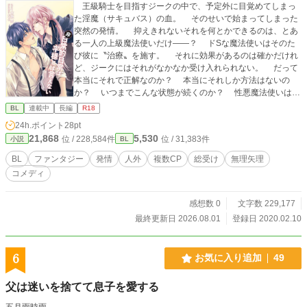
王級騎士を目指すジークの中で、予定外に目覚めてしまっ
た淫魔（サキュバス）の血。 そのせいで始まってしまった
突然の発情。 抑えきれないそれを何とかできるのは、とあ
る一人の上級魔法使いだけ――？ ドSな魔法使いはそのた
び彼に〝治療〟を施す。 それに効果があるのは確かだけれ
ど、ジークにはそれがなかなか受け入れられない。 だって
本当にそれで正解なのか？ 本当にそれしか方法はないの
か？ いつまでこんな状態が続くのか？ 性悪魔法使いは息
を吐くように嘘をつく。 何故ってすべては彼を気に入った
BL
連載中
長編
R18
から――。 ―――― ※BL×ファンタジー×コメディ？【不定
24h.ポイント
28pt
期連載です】 主人公総受けなため、他キャラとの絡みもあ
21,868
5,530
位 / 228,584件
位 / 31,383件
小説
BL
ります。 場合により脇CPのお話も入ります。 ―――― ◆
世界観◆ 人間の他に、魔法使いや吸血鬼、天使や悪魔な
BL
ファンタジー
発情
人外
複数CP
総受け
無理矢理
ど、様々な種族が共存する世界。種族間の確執は基本的には
コメディ
少なく、結果として純血の種族は貴重な存在となっている。
それぞれの能力は原則血の濃さに比例する。 ◆登場人物紹介
◆ ・名前…年齢（人間換算）/身長 ――――― ・ジーク（Sie
感想数 0
文字数 229,177
grid）…25/180cm位 青みがかった黒い瞳。同色の髪。魔法
最終更新日 2026.08.01
登録日 2020.02.10
使いの血を引く人間。 性格は優しくお人好しだが融通の利
かない面も。かつ天然？で鈍感。細身だがしなやかな体つ
き。自国の騎士に志願したばかりの見習い。 ・アンリ（Henr
6
お気に入り追加
49
ietta）…32/180cm後半 暗朱色の瞳。腰まである朱銀色の
髪。様々な血が入り混じった魔法使い（男）。媚薬系の精製
父は迷いを捨てて息子を愛する
が得意だが基本的には普通の薬屋を営んでいる。どSで鬼畜。
・リュシアン（Lucien） 愛称はリュシー。左足に朱色のリ
五月雨時雨