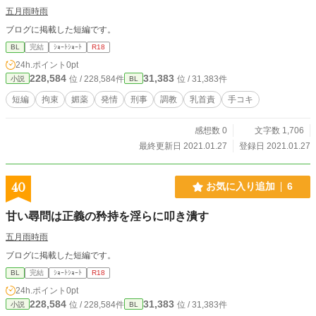
五月雨時雨
ブログに掲載した短編です。
BL
完結
ｼｮｰﾄｼｮｰﾄ
R18
24h.ポイント
0pt
228,584
31,383
位 / 228,584件
位 / 31,383件
小説
BL
短編
拘束
媚薬
発情
刑事
調教
乳首責
手コキ
感想数 0
文字数 1,706
最終更新日 2021.01.27
登録日 2021.01.27
40
お気に入り追加
6
甘い尋問は正義の矜持を淫らに叩き潰す
五月雨時雨
ブログに掲載した短編です。
BL
完結
ｼｮｰﾄｼｮｰﾄ
R18
24h.ポイント
0pt
228,584
31,383
位 / 228,584件
位 / 31,383件
小説
BL