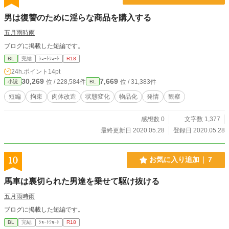
男は復讐のために淫らな商品を購入する
五月雨時雨
ブログに掲載した短編です。
BL
完結
ｼｮｰﾄｼｮｰﾄ
R18
24h.ポイント
14pt
30,269
7,669
位 / 228,584件
位 / 31,383件
小説
BL
短編
拘束
肉体改造
状態変化
物品化
発情
観察
感想数 0
文字数 1,377
最終更新日 2020.05.28
登録日 2020.05.28
10
お気に入り追加
7
馬車は裏切られた男達を乗せて駆け抜ける
五月雨時雨
ブログに掲載した短編です。
BL
完結
ｼｮｰﾄｼｮｰﾄ
R18