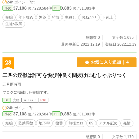
24h.ポイント
7pt
37,108
9,883
位 / 228,584件
位 / 31,383件
小説
BL
短編
年下攻め
媚薬
発情
生殺し
おねだり
下剋上
生徒×教師
感想数 0
文字数 1,695
最終更新日 2022.12.19
登録日 2022.12.19
23
お気に入り追加
4
二匹の淫獣は許可を悦び仲良く間抜けにむしゃぶりつく
五月雨時雨
ブログに掲載した短編です。
BL
完結
ｼｮｰﾄｼｮｰﾄ
R18
24h.ポイント
7pt
37,108
9,883
位 / 228,584件
位 / 31,383件
小説
BL
短編
監禁調教
地下牢
復讐
無様エロ
69
アナル舐め
発情
感想数 0
文字数 1,179