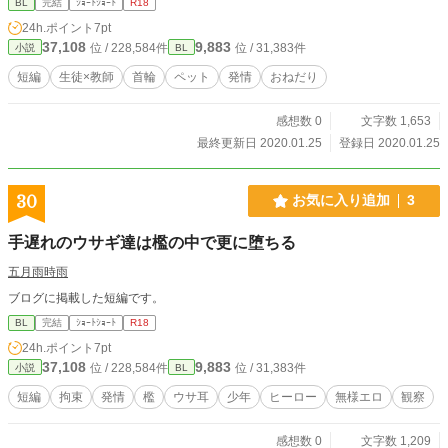
BL
完結
ｼｮｰﾄｼｮｰﾄ
R18
24h.ポイント
7pt
37,108
9,883
位 / 228,584件
位 / 31,383件
小説
BL
短編
生徒×教師
首輪
ペット
発情
おねだり
感想数 0
文字数 1,653
最終更新日 2020.01.25
登録日 2020.01.25
30
お気に入り追加
3
手遅れのウサギ達は檻の中で更に堕ちる
五月雨時雨
ブログに掲載した短編です。
BL
完結
ｼｮｰﾄｼｮｰﾄ
R18
24h.ポイント
7pt
37,108
9,883
位 / 228,584件
位 / 31,383件
小説
BL
短編
拘束
発情
檻
ウサ耳
少年
ヒーロー
無様エロ
観察
感想数 0
文字数 1,209