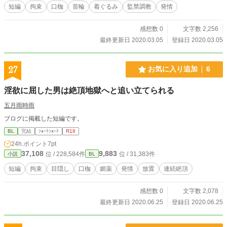
短編
拘束
口枷
首輪
着ぐるみ
監禁調教
発情
感想数 0
文字数 2,256
最終更新日 2020.03.05
登録日 2020.03.05
27
お気に入り追加
6
淫欲に屈した男は絶頂地獄へと追い立てられる
五月雨時雨
ブログに掲載した短編です。
BL
完結
ｼｮｰﾄｼｮｰﾄ
R18
24h.ポイント
7pt
37,108
9,883
位 / 228,584件
位 / 31,383件
小説
BL
短編
拘束
目隠し
口枷
媚薬
発情
放置
連続絶頂
感想数 0
文字数 2,078
最終更新日 2020.06.25
登録日 2020.06.25