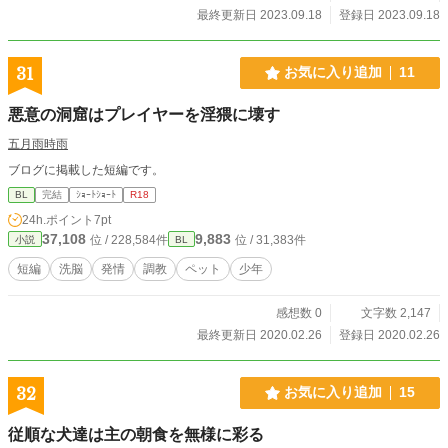
最終更新日 2023.09.18
登録日 2023.09.18
31
お気に入り追加
11
悪意の洞窟はプレイヤーを淫猥に壊す
五月雨時雨
ブログに掲載した短編です。
BL
完結
ｼｮｰﾄｼｮｰﾄ
R18
24h.ポイント
7pt
37,108
9,883
位 / 228,584件
位 / 31,383件
小説
BL
短編
洗脳
発情
調教
ペット
少年
感想数 0
文字数 2,147
最終更新日 2020.02.26
登録日 2020.02.26
32
お気に入り追加
15
従順な犬達は主の朝食を無様に彩る