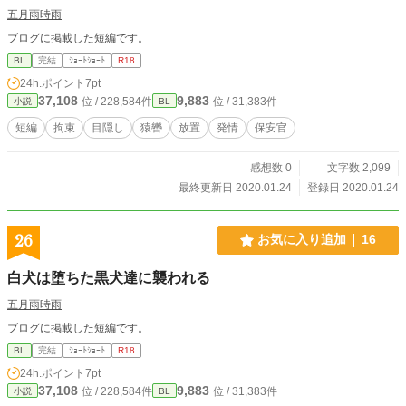
五月雨時雨
ブログに掲載した短編です。
BL
完結
ｼｮｰﾄｼｮｰﾄ
R18
24h.ポイント
7pt
37,108
9,883
位 / 228,584件
位 / 31,383件
小説
BL
短編
拘束
目隠し
猿轡
放置
発情
保安官
感想数 0
文字数 2,099
最終更新日 2020.01.24
登録日 2020.01.24
26
お気に入り追加
16
白犬は堕ちた黒犬達に襲われる
五月雨時雨
ブログに掲載した短編です。
BL
完結
ｼｮｰﾄｼｮｰﾄ
R18
24h.ポイント
7pt
37,108
9,883
位 / 228,584件
位 / 31,383件
小説
BL