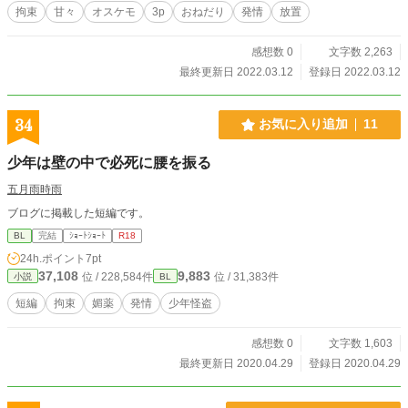
拘束
甘々
オスケモ
3p
おねだり
発情
放置
感想数 0
文字数 2,263
最終更新日 2022.03.12
登録日 2022.03.12
34
お気に入り追加
11
少年は壁の中で必死に腰を振る
五月雨時雨
ブログに掲載した短編です。
BL
完結
ｼｮｰﾄｼｮｰﾄ
R18
24h.ポイント
7pt
37,108
9,883
位 / 228,584件
位 / 31,383件
小説
BL
短編
拘束
媚薬
発情
少年怪盗
感想数 0
文字数 1,603
最終更新日 2020.04.29
登録日 2020.04.29