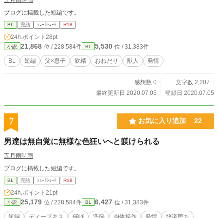
ングをつけた青い鳥。アンリの眷属。擬人化の際は青い髪の
ブログに掲載した短編です。
青年。 --- ★表紙はおもちさま（@0moti_moti0）に描いて頂
きました！ 【作品シェア以外での転載等はご遠慮下さい】
BL
完結
ｼｮｰﾄｼｮｰﾄ
R18
24h.ポイント
28pt
21,868
5,530
位 / 228,584件
位 / 31,383件
小説
BL
BL
短編
父×息子
飲精
おねだり
獣人
発情
感想数 0
文字数 2,207
最終更新日 2020.07.05
登録日 2020.07.05
7
お気に入り追加
22
男達は無自覚に無様な色狂いへと躾けられる
五月雨時雨
ブログに掲載した短編です。
BL
完結
ｼｮｰﾄｼｮｰﾄ
R18
24h.ポイント
21pt
25,179
6,427
位 / 228,584件
位 / 31,383件
小説
BL
短編
ディープキス
催眠
洗脳
肉体操作
発情
快楽堕ち