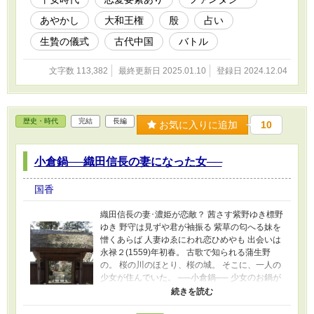
て…… 不思議な幻想に誘われる周雅の、雅びで
あやかし
大和王権
殷
占い
切ない琴の説話。 彼の前に現れた不思議な幻
は、楚漢戦争の頃？殷の後継国？ 本編『七絃灌
生贄の儀式
古代中国
バトル
頂血脉──琴の琴ものがたり』の名琴・秋声をめ
ぐる過去の物語。
文字数 113,382
最終更新日 2025.01.10
登録日 2024.12.04
歴史・時代
完結
長編
お気に入りに追加
10
小倉鍋──織田信長の妻になった女──
国香
織田信長の妻･濃姫が恋敵？ 茜さす紫野ゆき標野
ゆき 野守は見ずや君が袖振る 紫草の匂へる妹を
憎くあらば 人妻ゆゑにわれ恋ひめやも 出会いは
永禄２(1559)年初春。 古歌で知られる蒲生野
の。 桜の川のほとり、桜の城。 そこに、一人の
少女が住んでいた。 ──小倉鍋── 少女のお鍋が
出会ったのは、上洛する織田信長。
───────────── 織田信長の側室・お鍋の