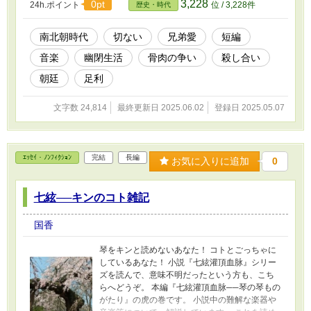
3,228
0pt
24h.ポイント
位 / 3,228件
歴史・時代
尊氏をどう見たか。
南北朝時代
切ない
兄弟愛
短編
音楽
幽閉生活
骨肉の争い
殺し合い
朝廷
足利
文字数 24,814
最終更新日 2025.06.02
登録日 2025.05.07
ｴｯｾｲ・ﾉﾝﾌｨｸｼｮﾝ
完結
長編
お気に入りに追加
0
七絃──キンのコト雑記
国香
琴をキンと読めないあなた！ コトとごっちゃに
しているあなた！ 小説『七絃灌頂血脉』シリー
ズを読んで、意味不明だったという方も、こち
らへどうぞ。 本編『七絃灌頂血脉──琴の琴もの
がたり』の虎の巻です。 小説中の難解な楽器や