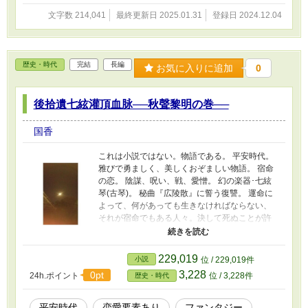
文字数 214,041
最終更新日 2025.01.31
登録日 2024.12.04
歴史・時代
完結
長編
お気に入りに追加
0
後拾遺七絃灌頂血脉──秋聲黎明の巻──
国香
これは小説ではない。物語である。 平安時代。
雅びで勇ましく、美しくおぞましい物語。 宿命
の恋。 陰謀、呪い、戦、愛憎。 幻の楽器･七絃
琴(古琴)。 秘曲『広陵散』に誓う復讐。 運命に
よって、何があっても生きなければならない、
それが宿命でもある人々。決して死ぬことが許
されない男…… 平安時代の雅と呪、貴族と武士
の、楽器をめぐる物語。 ─────────────
『七絃灌頂血脉──琴の琴ものがたり』番外編 麗
229,019
小説
位 / 229,019件
しい公達･周雅は元服したばかりの十五歳の少
3,228
0pt
24h.ポイント
位 / 3,228件
歴史・時代
年。それでも、すでに琴の名手として名高い。
初めて妹弟子の演奏を耳にしたその日、いつも
は鬼のように厳しい師匠が珍しくやさしく
平安時代
恋愛要素あり
ファンタジー