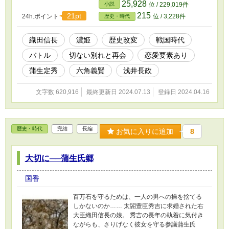
方の物語。 ヒロインの出自等、諸説あり、考え
25,928
小説
位 / 229,019件
れば考えるほど、調べれば調べるほど謎なの
215
21pt
24h.ポイント
位 / 3,228件
歴史・時代
で、作者の妄想で書いて行きます。 通説とは違
っていますので、あらかじめご了承頂きたく、
お願い申し上げます。
織田信長
濃姫
歴史改変
戦国時代
バトル
切ない別れと再会
恋愛要素あり
蒲生定秀
六角義賢
浅井長政
文字数 620,916
最終更新日 2024.07.13
登録日 2024.04.16
歴史・時代
完結
長編
お気に入りに追加
8
大切に──蒲生氏郷
国香
百万石を守るためは、一人の男への操を捨てる
しかないのか…… 太閤豊臣秀吉に求婚された右
大臣織田信長の娘。 秀吉の長年の執着に気付き
ながらも、さりげなく彼女を守る参議蒲生氏