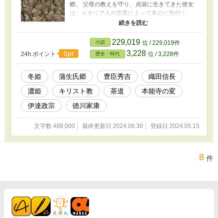
郷。 父母の教えを守り、貞淑に生きてきた彼女
は、イタリア人の言葉によって本心に気付く。
その百万石を懸けた行動。 それが、関ヶ原の合
戦の遠因になっていく……？？？
229,019
小説
位 / 229,019件
3,228
0pt
24h.ポイント
位 / 3,228件
歴史・時代
冬姫
蒲生氏郷
豊臣秀吉
織田信長
濃姫
キリスト教
茶道
本能寺の変
伊達政宗
徳川家康
文字数 488,000
最終更新日 2024.06.30
登録日 2024.05.15
8
件