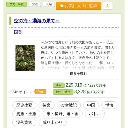
歴史・時代
完結
長編
お気に入りに追加
4
空の海～渤海の果て～
国香
～かつて渤海という幻の大国があった～ 不安定
な新興国･定安に生きる一人の若き貴族。 貧しい
彼は、いつも疎外されていた。 救いの手を差し
伸べてくれる人はなく、彼自身の才能だけで、
運を切り開いて行くしかなかった。 中国、ロシ
ア、北朝鮮に広がっていた謎の大国･渤海。 平安
時代の日本が最も親しく交流していたのは、唐
ではなく渤海だった。 しかし、突如として滅亡
してしまう。 その跡地には、渤海を復興しよう
229,019
小説
位 / 229,019件
とした人々がいた。 渤海滅亡後に存在したとさ
3,228
0pt
24h.ポイント
位 / 3,228件
歴史・時代
れる復興国を舞台にした物語。
歴史改変
後宮
架空戦記
中国
渤海
貴族・王族
宋・契丹、遼・金
バトル
没落貴族
成り上がり