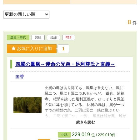
8
件
歴史・時代
完結
短編
R18
お気に入りに追加
1
四翼の鳳凰～運命の兄弟・足利尊氏と直義～
国香
比翼の鳥はあり得ても、鳳凰は番えない。鳳に
翼二つ、凰にも翼二つあるからだ。 鎌倉、延福
寺。 権勢を誇った足利直義が、ひっそりと鳳笙
の音に耳を傾けている。 比翼の鳥は、翼が一つ
ずつの雌雄の鳥。二羽は常に一緒に飛ぶとい
う。 二羽で翼二つ。 一対。 鳳凰は雄が鳳、雌が
凰。 しかし、二羽にはそれぞれ翼が二つずつ。
両雄並び立たず。 鳳凰は二羽存在してはならな
い。 南北朝時代。 二朝廷に帝が二人。 将軍
229,019
小説
位 / 229,019件
も…… 足利直義は、その時、何を思ったか。兄･