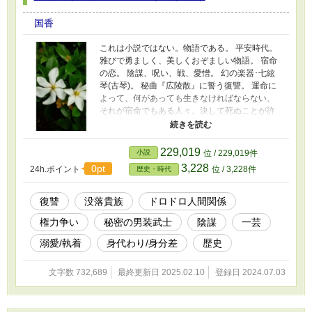
国香
これは小説ではない。物語である。 平安時代。
雅びで勇ましく、美しくおぞましい物語。 宿命
の恋。 陰謀、呪い、戦、愛憎。 幻の楽器･七絃
琴(古琴)。 秘曲『広陵散』に誓う復讐。 運命に
よって、何があっても生きなければならない、
それが宿命でもある人々。決して死ぬことが許
されない男…… 平安時代の雅と呪、貴族と武士
の、楽器をめぐる物語。 ─────────────
七絃琴は現代の日本人には馴染みのない楽器か
229,019
小説
位 / 229,019件
もしれません。 平安時代、貴族達に演奏され、
3,228
0pt
24h.ポイント
位 / 3,228件
歴史・時代
『源氏物語』にも登場します。しかし、平安時
代後期、何故か滅んでしまいました。 いったい
何があったのでしょうか？ タイトルは「しちげ
復讐
没落貴族
ドロドロ人間関係
んかんじょうけちみゃく」「きんのこと」と読
権力争い
秘密の男装武士
陰謀
一芸
みます。
溺愛/執着
身代わり/身分差
歴史
文字数 732,689
最終更新日 2025.02.10
登録日 2024.07.03