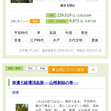
音楽等について、解説しています。 これを読め
ば、本編の？？？が少しは解消するかもしれま
せん。
229,019
小説
位 / 229,019件
8,871
0pt
24h.ポイント
位 / 8,871件
ｴｯｾｲ・ﾉﾝﾌｨｸｼｮﾝ
平安時代
琴
楽器
中国
歴史
音楽
江戸時代
水戸
古代文明
貴族
文字数 27,103
最終更新日 2025.03.23
登録日 2025.03.10
歴史・時代
完結
長編
お気に入りに追加
0
拾遺七絃灌頂血脉──山桜創始の巻──
国香
これは小説ではない。物語である。 平安時代。
雅びで勇ましく、美しくおぞましい物語。 宿命
の恋。 陰謀、呪い、戦、愛憎。 幻の楽器･七絃