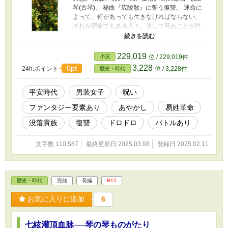
琴(古琴)。 秘曲『広陵散』に誓う復讐。 運命に
よって、何があっても生きなければならない、
それが宿命でもある人々。決して死ぬことが許
されない男…… 平安時代の雅と呪、貴族と武士
の、楽器をめぐる物語。 ─────────────
『七絃灌頂血脉──琴の琴ものがたり』番外編 倒
229,019
小説
位 / 229,019件
れていた美少女に水を飲ませて助けた少年。 泉
3,228
0pt
24h.ポイント
位 / 3,228件
歴史・時代
のほとりで芽生えた恋の裏の裏。 運命の二人が
出逢う前、そこには、驚くべき秘密の物語があ
った。 本編『七絃灌頂血脉──琴の琴ものがた
平安時代
男装女子
呪い
り』の常陸三兄妹にまつわる過去の物語。
ファンタジー要素あり
あやかし
易姓革命
没落貴族
復讐
ドロドロ
バトルあり
文字数 110,587
最終更新日 2025.03.08
登録日 2025.02.11
歴史・時代
完結
長編
R15
お気に入りに追加
6
七絃灌頂血脉──琴の琴ものがたり