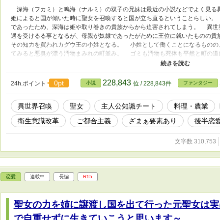
深海（フカミ）と鳴海（ナルミ）の双子の兄妹は最近の小説などでよく見る
姫によると国が傾いた時に聖女を召喚すると国が立ち直るということらしい。
であったため、深海は姫や取り巻きの貴族からから迫害されてしまう。 異世
遇を受けるる事となるが、母親が奴隷であったがために王位に就いたものの貴
その知力を買われカグウ王の小姓となる。 小姓として働くことになるものの
てみると悪臭が漂う汚物まみれの町並み。 ゴミも汚物も死体も平然と町の道
あった。 いつ帰れるか分からないこの国で暮らすために深海は文明開化を起
ンタジーの裏側ともいえる衛生問題に徹底的に突っ込んで行く。 聖女の『オ
るのか？ 中世ヨーロッパの蘊蓄も合わせてどうぞ。 長すぎるウンチクは斜
228,843
0pt
24h.ポイント
小説
位 / 228,843件
ファンタジー
す。
異世界召喚
聖女
主人公知識チート
料理・農業
衛生意識改革
ご都合主義
ざまぁ要素あり
後半恋
文字数 310,753
恋愛
連載中
長編
R15
聖女の力を姉に譲渡し国を出て行った元聖女は実
で自重せずに生きていこうと思います～