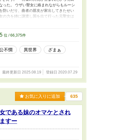
なった。 ウザい聖女に絡まれながらもルーシ
入を防いだり、曲者の親友が家出してきたせい
聖女の力を姉に譲渡し国を出て行った元聖女は
しています。 ※ちょっぴり題名変えました。
まったので(;^ω^)
75
位 / 66,375件
公不憫
異世界
ざまぁ
最終更新日 2025.08.19
登録日 2020.07.29
お気に入りに追加
635
女である妹のオマケとされ
ますー