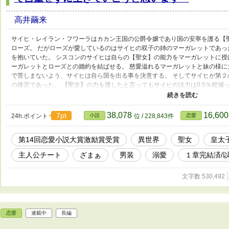
高井繭来
サイヒ・レイラン・フワーラはカカン王国の公爵令嬢であり国の安寧を護る【
ローズ。 だがローズが愛しているのはサイヒの双子の姉のマーガレットであっ
を抱いていた。 シスコンのサイヒは自らの【聖女】の能力をマーガレットに
ーガレットとローズとの婚約を結ばせる。 慈愛溢れるマーガレットと妹の様
で苦しまないよう、サイヒは自ら国を出る事を決意する。 そしてサイヒが第
の後宮であった。 【聖女】の力を渡したと言ってもサイヒの法力は0.5％程減
者】としての能力をこれからは隠すことなく気のままに生きる事を決めたサイ
すよね？ サイヒは【賢者】としての能力を思う存分奮ってこれからの生活をエ
観は大陸の西が中世ヨーロッパ風・東がアジア風です。 舞台となる帝国は大
38,078
16,60
7pt
24h.ポイント
小説
位 / 228,843件
恋愛
に混じっています。 題名が変わりました(*- -)(*_ _)ペコリ 6/18 
でくださった皆様のおかげです。 感謝感謝です(人''▽｀)ありがとう☆ 7
第14回恋愛小説大賞激励賞受賞
異世界
聖女
皇太
でしたー聖女である妹のオマケである兄は国王の小姓となって王都復興を目指
1000年前のカカン国の話です。 良かったらそちらも覗いてみて下さいね(*- -)(
主人公チート
ざまぁ
男装
溺愛
１章完結済/
すー男として育てられた公爵家の令嬢は聖女の侍女として第２の人生を歩み始
とリンクております。 その内アチラのキャラがこちらに出演する予定です。
文字数 530,492
いたりします。 4/17 新連載【顔を焼かれ妹に荒野に捨てられた公爵令嬢、
る】と話がリンクしています。 良ければそちらも覗いてやって下さい(*- -)(*_
姉の名前を”マーガレット”に変更しております。 本編は完結しましたがお話
２章始まりました。 良ければまたお付き合いください。
恋愛
連載中
長編