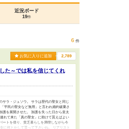
近況ボード
19
件
6
件
お気に入りに追加
2,789
した～では私を信じてくれ
のサラ・ジュソウ。 サラは歴代の聖女と同じ
ら「平民の聖女など無用」と言われ婚約破棄さ
加護を展開させた。 加護を失った日から皇太
が連れて来た「真の聖女」に助けて貰えばよい
アパートを借り、貧乏暮らしを満喫しながら今
聖女に何とかして貰って下さいね。 リアリスト