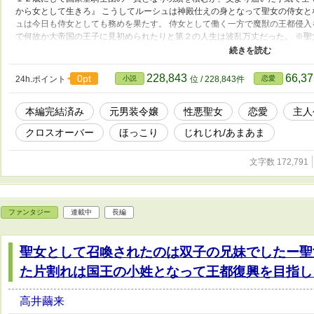
から女として生きろ』 こうしてルーシュは神殿仕えの身となって聖女の侍女と
ュは今日も侍女としても務めを果たす。 侍女として働く一方で魔獣の王都侵
で何故か大帝国の王子に見初められたりと第２の人生は波乱万丈だった。 ※
実は賢者でした～隣国の後宮で自重せずに生きていこうと思います～とリンク
カテゴリ【恋愛】に変えました。 ファンタジーだけど恋愛が中心になってきてし
228,843
66,3
0pt
24h.ポイント
小説
位 / 228,843件
恋愛
本編完結済み
元男装令嬢
性悪聖女
恋愛
主人
クロスオーバー
ほっこり
じれじれ/あまあま
文字数 172,791
ファンタジー
連載中
長編
聖女として召喚されたのは双子の兄妹でしたー聖
た片割れは国王の小姓となって王都復興を目指し
高井繭来