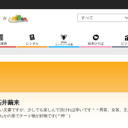
Web
稿漫画
レンタル
絵本ひろば
ビジ
コンテンツ大賞
高井繭来
い文書ですが、少しでも楽しんで頂ければ幸いです＾＾男装、女装、主
らかの形でチート物が好物です( *´艸｀)