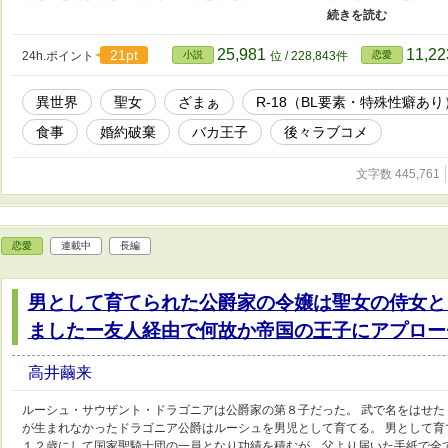
聖女のサラは今日も蔑ろにしてきた者には慈悲を与えない。 「そんな事より今
り大切なモノが平民には存在するのだ。 まぁ上流階級の者にはわからないでし
あります。 苦手な方は避けて読んで下さい。 BL要素がある話しには題名に
25,981
11,2
21pt
24h.ポイント
小説
位 / 228,843件
恋愛
してお読みください(*- -)(*_ _)ペコリ ーーーーーーーーーーーーーーーー
姉に譲渡し国を出て行った元聖女は実は賢者でした～隣国の後宮で自重せずに
異世界
聖女
ざまぁ
R-18（BL要素・特殊性癖あり
ザいですー男として育てられた公爵家の令嬢は聖女の侍女として第２の人生を
です。 その内、話しもリンクしていきます。 〇この話単体でも読めますの
食事
婚約破棄
バカ王子
後々ラブコメ
文字数 445,761
恋愛
連載中
長編
男として育てられた公爵家の令嬢は聖女の侍女と
ましたー友人経由で何故か帝国の王子にアプロー
高井繭来
ルーシュ・サウザント・ドラゴニアは公爵家の第８子だった。 武で名をはせた
が生まれなかったドラゴニア公爵はルーシュを男児として育てる。 男として
１２歳にして国家聖騎士団の一員となり功績を積むが、父より届いた手紙で全