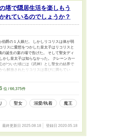
の塔で隠居生活を楽しもう
かれているのでしょうか？
カ伯爵の１人娘だ。 しかしリコリスは体が弱
リコリスに愛想をつかした皇太子はリコリスと
歳の誕生の宴の場で告げた。 そして聖女ディ
しかし皇太子は知らなかった。 クレーンカ一
物心がついた頃には《武神》とし聖女の結界で
事から解放されたリコリスは喜びに満ちてい
すぎる聖女の結界を補うために毎夜戦い続けて
はキャラ達がワチャワチャ騒いでいます。 話
 _)ペコリ
86
位 / 66,375件
り
聖女
溺愛/執着
魔王
最終更新日 2025.08.18
登録日 2020.05.18