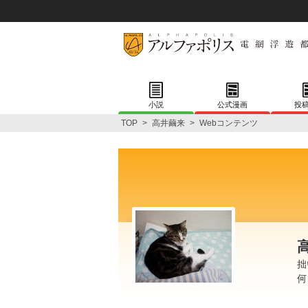
小説
公式漫画
投
TOP
>
高井繭来
>
Webコンテンツ
拙
何