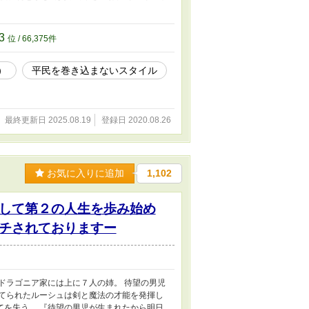
日は玉葱が特売日ですから！」 結界や慈悲よ
ょうけどね。 ※尊厳破壊、下系の下品な回が
※マークがついております。 苦手な方は飛ば
23
位 / 66,375件
ーーーーーーーーーーーーーーーー 〇聖女の力を
生きていこうと思います～ 〇聖女が今日もウ
）
平民を巻き込まないスタイル
歩み始めましたー 上記２作品と同じ世界観
で、気軽に読んで下さると嬉しいです。
最終更新日 2025.08.19
登録日 2020.08.26
お気に入りに追加
1,102
して第２の人生を歩み始め
チされておりますー
ドラゴニア家には上に７人の姉。 待望の男児
育てられたルーシュは剣と魔法の才能を発揮し
てを失う。 『待望の男児が生まれたから明日