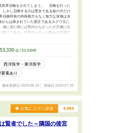
異世界召喚をされてしまう。 召喚を行った
 しかし召喚するのは聖女である妹の方だけ
界召喚特有の特殊能力もなく無力な深海は冷
族からは疎まれていた国王であるカグウ王に
、城に居た時には気付かなかったが王都に出
に捨ててある、中世ヨーロッパ並みの文明で
こすことを決心した。 主人公の深海はファ
マケ』は果たして国の復興を導くことが出来
め読みで十分ストーリーの内容は分かりま
53,330
位 / 53,330件
西洋医学・東洋医学
愛要素あり
最終更新日 2025.08.19
登録日 2020.07.25
お気に入りに追加
4,984
は賢者でした～隣国の後宮