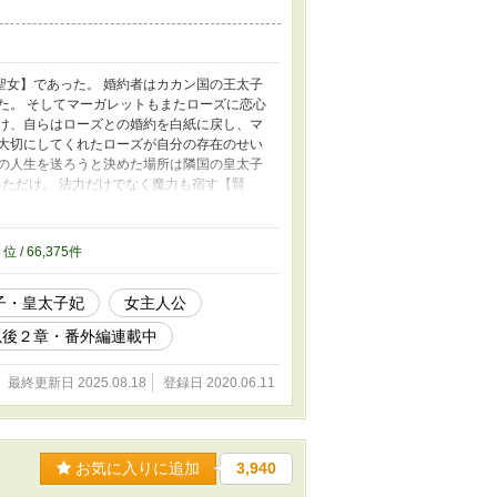
聖女】であった。 婚約者はカカン国の王太子
た。 そしてマーガレットもまたローズに恋心
授け、自らはローズとの婚約を白紙に戻し、マ
に大切にしてくれたローズが自分の存在のせい
２の人生を送ろうと決めた場所は隣国の皇太子
っただけ。 法力だけでなく魔力も宿す【賢
ヒ。 自国じゃないならはっちゃけても良いで
ンジョイすると意気込むのであった。 ※世界
陸のど真ん中なのでどっちの要素も良い感じ
0
位 / 66,375件
HOTランキング１位。 ランキング３位。 読ん
/25 【聖女として召喚されたのは双子の兄妹
子・皇太子妃
女主人公
しますー】が始まりました。 このお話の
*_ _)ペコリ 7/29 聖女が今日もウザいで
以後２章・番外編連載中
めましたーが始まりました。 こちらの物語
 サイヒの友人がわりとサイヒの事を呟いて
最終更新日 2025.08.18
登録日 2020.06.11
力を得て皇太子の護衛として王国へと帰還す
 _)ペコリ 5/15 本編完結といたしました。
はまだ続いております。 ２０２２/１０/１９
お気に入りに追加
3,940