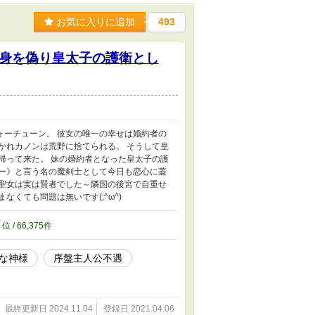
お気に入りに追加
493
身を偽り皇太子の護衛とし
ォーチューン。 彼女の唯一の幸せは婚約者の
かれカノンは荒野に捨てられる。 そうして皇
帰って来た。 妹の婚約者となった皇太子の護
ニー》と言う名の魔剣士として今日も恋心に蓋
元聖女は実は賢者でした～隣国の後宮で自重せ
くても問題は無いです(;^ω^)
0
位 / 66,375件
な神様
序盤主人公不遇
最終更新日 2024.11.04
登録日 2021.04.06