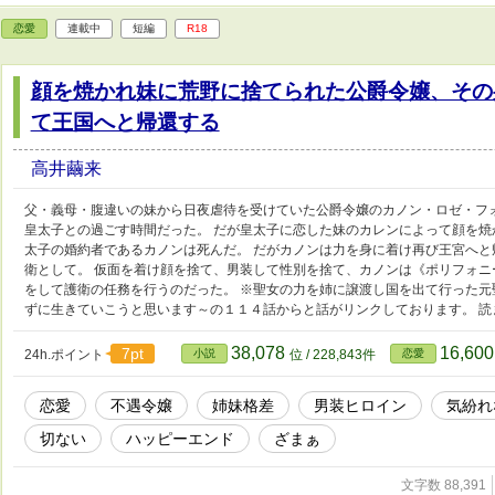
恋愛
連載中
短編
R18
顔を焼かれ妹に荒野に捨てられた公爵令嬢、その
て王国へと帰還する
高井繭来
父・義母・腹違いの妹から日夜虐待を受けていた公爵令嬢のカノン・ロゼ・フ
皇太子との過ごす時間だった。 だが皇太子に恋した妹のカレンによって顔を焼
太子の婚約者であるカノンは死んだ。 だがカノンは力を身に着け再び王宮へと
衛として。 仮面を着け顔を捨て、男装して性別を捨て、カノンは《ポリフォ
をして護衛の任務を行うのだった。 ※聖女の力を姉に譲渡し国を出て行った
ずに生きていこうと思います～の１１４話からと話がリンクしております。 読まな
38,078
16,60
7pt
24h.ポイント
小説
位 / 228,843件
恋愛
恋愛
不遇令嬢
姉妹格差
男装ヒロイン
気紛れ
切ない
ハッピーエンド
ざまぁ
文字数 88,391