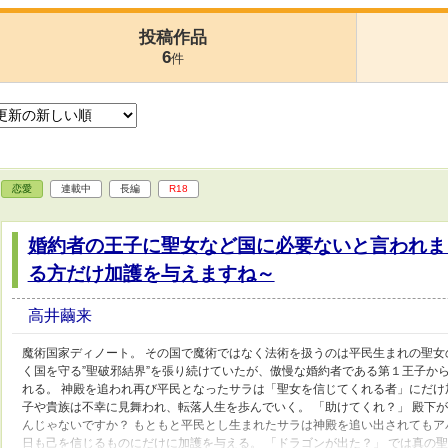
投稿作品
6
件
恋愛
連載中
長編
R18
婚約者の王子に聖女など国に必要ないと言われま
る方だけ加護を与えますね～
高井繭来
魔術国家ディノート。 その国で魔術ではなく法術を扱うのは平民生まれの聖女
く国を守る”聖破邪結界”を張り続けていたが、傲慢な婚約者である第１王子か
れる。 神殿を追われ再び平民となったサラは「聖女を信じてくれる者」にだけ
子や貴族は不幸に見舞われ、転落人生を歩んでいく。 「助けてくれ？」 殿下
んじゃないですか？ もともと平民とし生まれたサラは神殿を追い出されても
日も己を信じるものにだけに加護を与える。 「ドラゴンが出た？」 では真の