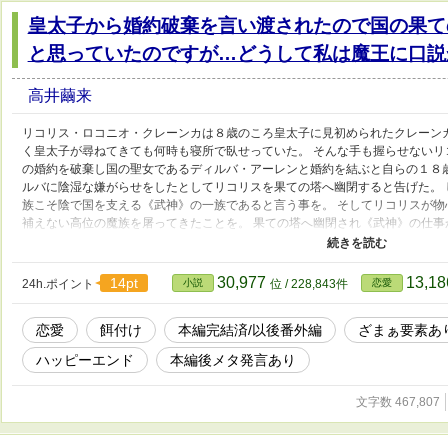
皇太子から婚約破棄を言い渡されたので国の果て
と思っていたのですが…どうして私は魔王に口説
高井繭来
リコリス・ロコニオ・クレーンカは８歳のころ皇太子に見初められたクレーン
く皇太子が尋ねてきても何時も寝所で臥せっていた。 そんな手も握らせない
の婚約を破棄し国の聖女であるディルバ・アーレンと婚約を結ぶと自らの１８
ルバに陰湿な嫌がらせをしたとしてリコリスを果ての塔へ幽閉すると告げた。 
族こそ陰で国を支える《武神》の一族であると言う事を。 そしてリコリスが
補えない高位の魔族を屠ってきたことを。 果ての塔へ幽閉され《武神》の仕
た。 「これでやっと好きなだけ寝れますわ！！」 リコリスの病弱の原因は弱
いた為の睡眠不足であった。 1章と2章で本編は完結となります。 その後から
しはまだ投下するので、本編は終わってますがこれからも御贔屓ください(*- -)(*_
30,977
13,1
14pt
24h.ポイント
小説
位 / 228,843件
恋愛
恋愛
餌付け
本編完結済/以後番外編
ざまぁ要素あ
ハッピーエンド
本編後メタ発言あり
文字数 467,807