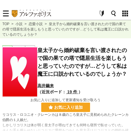
TOP
>
小説
>
恋愛小説
>
皇太子から婚約破棄を言い渡されたので国の果て
の塔で隠居生活を楽しもうと思っていたのですが…どうして私は魔王に口説かれ
ているのでしょうか？
恋愛
連載中
長編
皇太子から婚約破棄を言い渡されたの
で国の果ての塔で隠居生活を楽しもう
と思っていたのですが…どうして私は
魔王に口説かれているのでしょうか？
高井繭来
（近況ボード：
19 件
）
お気に入りに追加して更新通知を受け取ろう
お気に入り追加
リコリス・ロコニオ・クレーンカは８歳のころ皇太子に見初められたクレーンカ
伯爵の１人娘だ。
しかしリコリスは体が弱く皇太子が尋ねてきても何時も寝所で臥せっていた。
そんな手も握らせないリコリスに愛想をつかした皇太子はリコリスとの婚約を破