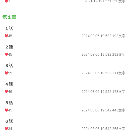
3
2021.12.19 05:50
250文字
24h.ポイント
14 pt
文字数
467,807
第１章
更新日時
2025.08.18 18:17
１話
45
2024.03.06 19:53
2,192文字
初回公開日時
2020.05.18 22:49
２話
週間ポイント
140 pt (29,604 位)
45
2024.03.06 19:53
2,292文字
月間ポイント
750 pt (28,288 位)
３話
年間ポイント
15,325 pt (23,990 位)
55
2024.03.06 19:53
2,211文字
累計ポイント
3,998,525 pt (1,084 位)
４話
46
2024.03.06 19:54
2,178文字
５話
45
2024.03.06 19:54
2,443文字
６話
34
2024.03.06 19:54
2,265文字