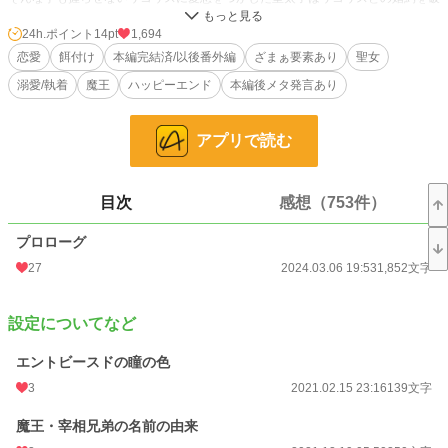
棄し国の聖女であるディルバ・アーレンと婚約を結ぶと自らの１８歳の誕生の宴
の場で告げた。
24h.ポイント
14pt
1,694
そして聖女ディルバに陰湿な嫌がらせをしたとしてリコリスを果ての塔へ幽閉す
恋愛
餌付け
本編完結済/以後番外編
ざまぁ要素あり
聖女
ると告げた。
溺愛/執着
魔王
ハッピーエンド
本編後メタ発言あり
しかし皇太子は知らなかった。
クレーンカ一族こそ陰で国を支える《武神》の一族であると言う事を。
そしてリコリスが物心がついた頃には《武神》とし聖女の結界で補えない高位の
アプリで読む
魔族を屠ってきたことを。
果ての塔へ幽閉され《武神》の仕事から解放されたリコリスは喜びに満ちてい
た。
「これでやっと好きなだけ寝れますわ！！」
目次
感想（753件）
リコリスの病弱の原因は弱すぎる聖女の結界を補うために毎夜戦い続けていた為
の睡眠不足であった。
プロローグ
1章と2章で本編は完結となります。
27
2024.03.06 19:53
1,852文字
その後からはキャラ達がワチャワチャ騒いでいます。
話しはまだ投下するので、本編は終わってますがこれからも御贔屓ください(*- -)
(*_ _)ペコリ
設定についてなど
エントビースドの瞳の色
小説
31,167 位 / 228,850 件
3
2021.02.15 23:16
139文字
恋愛
13,280 位 / 66,374 件
魔王・宰相兄弟の名前の由来
お気に入り
3,940