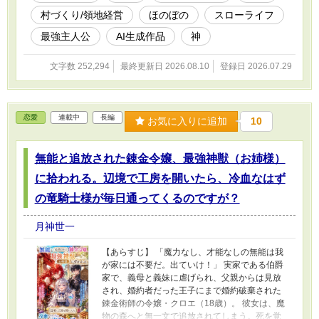
破壊神を「ポチ」と名付けたペットとして完璧
村づくり/領地経営
ほのぼの
スローライフ
に飼い慣らしてしまう。 ポチのくしゃみ一発
で、敵の軍勢は老衰で塵に!? ポチの抜け殻は、
最強主人公
AI生成作品
神
魔王が喉から手が出るほど欲しがる究極の美容
成分に!? 世界を滅ぼすほどの力を持つポチと、
文字数 252,294
最終更新日 2026.08.10
登録日 2026.07.29
その魔素を浴びて育った規格外の農作物を求
め、理知的で美人の魔王、疲労困憊の竜王、い
い加減な女神が次々にカイトの家に押しかけて
くる！ 「世界の管理者」すら手が出せない最強
恋愛
連載中
長編
の農場主、カイト。 これは、世界の運命と、美
お気に入りに追加
10
味しい野菜と、ペットの散歩に追われる、史上
最も騒がしいスローライフ物語である！ 本作品
無能と追放された錬金令嬢、最強神獣（お姉様）
はAIを活用して制作しています。企画・設定・
世界観・登場人物・ストーリーは作者が考案
に拾われる。辺境で工房を開いたら、冷血なはず
し、本文の文章生成にはAIを利用しています。
掲載内容は作者が確認・修正・監修していま
の竜騎士様が毎日通ってくるのですが？
す。
月神世一
​【あらすじ】 「魔力なし、才能なしの無能は我
が家には不要だ。出ていけ！」 実家である伯爵
家で、義母と義妹に虐げられ、父親からは見放
され、婚約者だった王子にまで婚約破棄された
錬金術師の令嬢・クロエ（18歳）。 彼女は、魔
物の森へと無一文で追放されてしまう。 ​死を覚