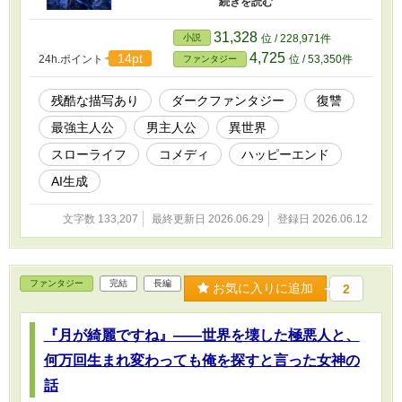
と、ポイントが入ります』 人を斬っても、小
銭。人を救い、人を笑わせると、大金。 ——な
ら、この刃で。今度は、誰かを「うまい」と言
31,328
小説
位 / 228,971件
わせてやる。 悪人専門の女弁護士。同じ名前
4,725
14pt
24h.ポイント
位 / 53,350件
ファンタジー
の、小さな子供。陽気な相棒コンビ。 殺戮の鬼
が、辺境の村で包丁を握り、ひとつの掟を持つ
までの、再生の物語。 ⚠ 本作は第四章から始ま
残酷な描写あり
ダークファンタジー
復讐
ります。 主人公の壮絶な過去を描く第一章
最強主人公
男主人公
異世界
『Death4』は、いわば長い長い前日譚。 村の物
語から読みたい方は、このまま第1話へどうぞ。
スローライフ
コメディ
ハッピーエンド
過去の地獄を知りたくなったら、いつでも第一
章へ。 「いらっしゃ〜い。鬼が、いい人やる話
AI生成
だよ」(駄女神・談) 本作品はAIを活用して制作し
ています。企画・設定・世界観・登場人物・ス
文字数 133,207
最終更新日 2026.06.29
登録日 2026.06.12
トーリーは作者が考案し、本文の文章生成には
AIを利用しています。掲載内容は作者が確認・
修正・監修しています。
ファンタジー
完結
長編
お気に入りに追加
2
『月が綺麗ですね』——世界を壊した極悪人と、
何万回生まれ変わっても俺を探すと言った女神の
話