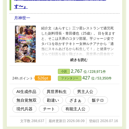
なクロエの作るアイテムは辺境を救い、やがて
す〜』
王都のクソ家族たちの耳にも届くが、いまさら
戻れと言われてももう遅い。 最強の神獣お姉様
月神世一
と、不器用で一途な最強騎士様に囲まれ、不遇
だった令嬢は幸せなスローライフを歩み始め
紹介文（あらすじ） ​三ツ星レストランで過労死
る！
した副料理長・青田優也（25歳）。 目を覚ます
と、そこは天界のコタツ部屋。芋ジャージ姿で
タバコを吹かすテキトー女神ルチアナから「適
当にスキルあげるから転生して！」と健康サン
ダルで顔面を蹴り飛ばされ、異世界の田舎街で
赤ちゃん『リアン』として強制転生させられて
しまった！ ​元A級冒険者の親バカ両親のもとで平
和に育つリアン。 彼に与えられたユニークスキ
2,767
小説
位 / 228,971件
ルは、徳を積むと地球のアイテムが買える【善
427
526pt
24h.ポイント
位 / 53,350件
ファンタジー
行型ネット通販】……だったはずが、女神のや
らかしで【召喚】スキルに偽装されていた！？
その結果呼び出せるようになったのは、何でも
AI生成作品
異世界転生
男主人公
喰らうスライムワーム、家を建てるDIY暗殺者の
無自覚無双
勘違い
ざまぁ
飯テロ
影、広域殲滅プラズマ砲を撃つ機械竜、果ては
戦術核搭載の超巨大空母打撃艦隊（AI付き）と
現代兵器
チート
有能主人公
いう、規格外のオーバーキル召喚獣たちだっ
た！ ​「いや、俺は美味しいご飯を作ってスロー
文字数 288,637
最終更新日 2026.08.09
登録日 2026.07.16
ライフを送りたいだけなんだが！？」 ​前世で極
めた三ツ星シェフの料理腕前と、祖父から叩き