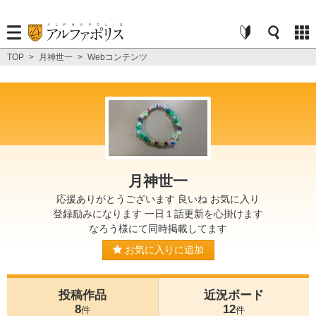
TOP
>
月神世一
>
Webコンテンツ
月神世一
応援ありがとうございます 良いね お気に入り
登録励みになります 一日１話更新を心掛けます
なろう様にて同時掲載してます
お気に入りに追加
投稿作品
近況ボード
8
12
件
件