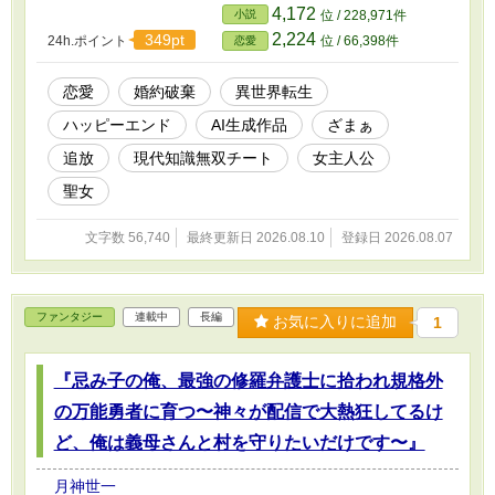
チートを手に入れたセリアは、監視役として同
4,172
小説
位 / 228,971件
行させられた法務省の地方監察官・クロードと
2,224
349pt
24h.ポイント
位 / 66,398件
恋愛
共に辺境の地ポポロ村へ。 お人好しなセリア
は、怪我で倒れていた猫耳族のツンデレ商人ニ
ャングルを無償で助けたことをきっかけに、村
恋愛
婚約破棄
異世界転生
で薬局をオープン！ 「タダで薬配るなんてアホ
ハッピーエンド
AI生成作品
ざまぁ
か！ ワイがキッチリ稼いだる！」とニャングル
が裏で財務を牛耳り、セリアの作った『栄養ド
追放
現代知識無双チート
女主人公
リンク』や『万能ポーション』は、三か国の軍
事バランスを崩すほどの大ヒット商品に！ 一
聖女
方、セリアの利権を奪おうと、元婚約者や悪徳
商会が村に嫌がらせを仕掛けてくるが……。
文字数 56,740
最終更新日 2026.08.10
登録日 2026.08.07
「はぁ、胃が痛い……。帝国法第14条違反、並
びに威力業務妨害。あなたたちの商会、明日で
営業停止（物理）ですがどうします？」 普段は
「暴力反対」とボヤくヘタレ監査官のクロード
ファンタジー
連載中
長編
お気に入りに追加
1
が、分厚い六法全書と悪知恵を駆使し、敵を
【完全合法的に】社会抹殺！？ さらに、ルール
無用の暗殺者が現れた時、彼はため息をつきな
『忌み子の俺、最強の修羅弁護士に拾われ規格外
がら剣を抜く。 「正当防衛の要件は満たしまし
たね」 実は彼、凄まじい実力を持つ天才氷魔法
の万能勇者に育つ〜神々が配信で大熱狂してるけ
剣士だった——！ 悪知恵と法律で敵を追い詰
ど、俺は義母さんと村を守りたいだけです〜』
め、最強の武力でヒロインを守り抜く過保護な
ヒーローと、お人好し薬剤師令嬢の、痛快リー
月神世一
ガルざまぁ＆愛されスローライフ、開幕！ 本作