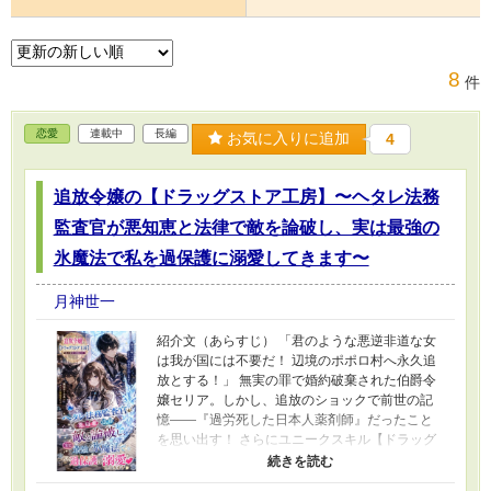
8
件
恋愛
連載中
長編
お気に入りに追加
4
追放令嬢の【ドラッグストア工房】〜ヘタレ法務
監査官が悪知恵と法律で敵を論破し、実は最強の
氷魔法で私を過保護に溺愛してきます〜
月神世一
紹介文（あらすじ） 「君のような悪逆非道な女
は我が国には不要だ！ 辺境のポポロ村へ永久追
放とする！」 無実の罪で婚約破棄された伯爵令
嬢セリア。しかし、追放のショックで前世の記
憶——『過労死した日本人薬剤師』だったこと
を思い出す！ さらにユニークスキル【ドラッグ
ストア工房】が覚醒。前世の市販薬から日用品
まで召喚でき、異世界の素材を調合できる最強