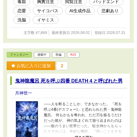
も、素直な心も、たった一度の初恋が理不尽に
毒親
胸糞注意
閲覧注意
バッドエンド
散った悲しみすらも、すべては大人たちが仕組
恋愛
サイコパス
AI生成作品
悲劇あり
んだ「極上のスパイス」に過ぎないのだ。 読者
だけが知っている、18年をかけた絶望のカウン
洗脳
イヤミス
トダウン。 箱庭の幸福を信じて疑わない少女
が、残酷な真実に気づくその瞬間まで……あな
文字数 47,869
最終更新日 2026.08.02
登録日 2026.07.31
たはこの狂気から目を逸らすことができるか？
※本作はハッピーエンドではありません。極上
の絶望感と胸糞悪さを求める方のみお読みくだ
さい。 本作品はAIを活用して制作しています。
ファンタジー
連載中
長編
R15
企画・設定・世界観・登場人物・ストーリーは
作者が考案し、本文の文章生成にはAIを利用し
お気に入りに追加
2
ています。掲載内容は作者が確認・修正・監修
しています。
鬼神龍魔呂 死を呼ぶ四番 DEATH４と呼ばれた男
月神世一
——人を斬ることしか、できなかった。 「死を
呼ぶ4番(デスフォー)」と恐れられた男・鬼神龍
魔呂。 何もかもを奪われ、ただ刃を振るうだけ
だった彼が、 神の気まぐれで放り込まれたのは
——飯のうまい世界だった。 駄女神からもらっ
たスマホには、奇妙な機能。 『善いことをする