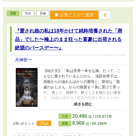
込まれた将軍の総合武術『天極流』、そして簿
記1級の圧倒的な計算能力。 リアンはこれらの前
恋愛
完結
長編
世の遺産とチート召喚獣を駆使し、自分の平穏
お気に入りに追加
2
と絶品メシを脅かす悪党を完膚なきまでに粉砕
していく！ ​「このクソガキが俺をやったん
『愛され娘の私は18年かけて純粋培養された「商
だ！」と泣き叫ぶ泥棒も、周囲からは「騎士団
長の息子（5歳）に負けるわけないだろ、戯言を
品」でした〜極上のまま狂った富豪に出荷される
抜かすな！」と勘違いされ、完璧に隠蔽される
始末。 ​圧倒的無双×絶品異世界メシ×勘違いざま
絶望のバースデー〜』
ぁ！ 理不尽な世界を最強の悪知恵とチートでね
じ伏せる、有能シェフの痛快異世界成り上がり
月神世一
ファンタジー、堂々開幕！
【紹介文】 「私は世界一幸せな娘。だって、こ
んなに愛されているんだから」 浅田有希子は、
両親からの溢れんばかりの愛情と、親切な「親
戚のおじさん」からの寵愛を一身に受けて育っ
た。 美しく、純粋で、疑うことを知らない彼女
は、18歳の誕生日に最高の祝福を受けるはずだ
った。 ――しかし、彼女は知らない。 自分が産
まれたその日から、両親にとって「18年後に高
値で出荷する金融商品」でしかなかったこと
20,486
小説
位 / 228,971件
を。 優しいおじさんが、無菌室で育つ少女を味
8,969
35pt
24h.ポイント
位 / 66,398件
恋愛
わい尽くすためだけに莫大な金を積んだ「異常
な捕食者」であることを。 彼女の肌の美しさ