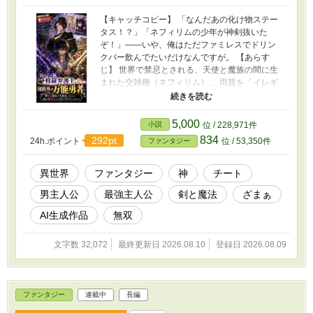
品はAIを活用して制作しています。企画・設
定・世界観・登場人物・ストーリーは作者が考
【キャッチコピー】 「なんだあの化け物ステー
案し、本文の文章生成にはAIを利用していま
タス！？」「ネフィリムの少年が神剣抜いた
す。掲載内容は作者が確認・修正・監修してい
ぞ！」――いや、俺はただファミレスでドリン
ます。
クバー飲んでたいだけなんですが。 【あらす
じ】 世界で禁忌とされる、天使と魔族の間に生
まれた交雑種（ネフィリム）。 両親を「イレギ
ュラー」として処刑され、悪徳商人の「鳥籠」
で愛玩動物として飼われていた少年・キッド
は、ある日、一人の女性に救い出される。 「よ
5,000
小説
位 / 228,971件
う耐えたな。今日からウチがお前の『母親』じ
834
292pt
24h.ポイント
位 / 53,350件
ファンタジー
ゃ」 彼女の名は桜田リベラ。 黒スーツに身を包
み、金製のキセルを吹かしながら合気道と六法
全書で悪党を物理的・法的に叩き潰す、異世界
異世界
ファンタジー
神
チート
最強の「修羅の弁護士」だった。 リベラの深い
男主人公
最強主人公
剣と魔法
ざまぁ
愛情と教育を受け、ポポロ村でスクスクと育っ
たキッドは、16歳にして【剣・体・魔・闘・
AI生成作品
無双
知・優しさ】すべてのステータスが「オールA」
という規格外の万能チート勇者へと成長してい
文字数 32,072
最終更新日 2026.08.10
登録日 2026.08.09
た。 ある日、屋敷の留守番中に妖精の気まぐれ
で「超高難易度ダンジョン」に巻き込まれてし
まったキッドは、そこでかつての勇者と魔王が
使っていた二振りの神剣『光のルクス』と『闇
ファンタジー
連載中
長編
のノワール』を引き抜いてしまう。 相反する光
と闇の力を融合させ、圧倒的な力でダンジョン