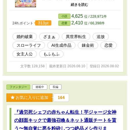
悟した森の奥深く。クロエは瀕死の重傷を負っ
た巨大な竜と出会う。 放っておけず、彼女が手
持ちの雑草と湧き水で【ポーション】を作って
4,625
小説
位 / 228,971件
与えると――竜の傷が一瞬で完治！ なんとクロ
2,410
313pt
24h.ポイント
位 / 66,398件
恋愛
エの持つユニークスキル【万物昇華（アルケミ
ー・オーバー）】は、触れた素材のポテンシャ
ルを限界突破させ、神話級のアイテムを作り出
婚約破棄
ざまぁ
異世界転生
追放
せる超絶チート能力だったのだ！（※本人は全
スローライフ
AI生成作品
錬金術
恋愛
く自覚なし） ​恩を返そうと人化した竜の正体
は、絶世の赤髪美女――伝説の最強火竜・イグ
女主人公
もふもふ
ニスだった。 「私を救ったのはお前か？ ――ふ
ふ、愛い奴め。今日から私が、お前を世界で一
文字数 128,158
最終更新日 2026.08.10
登録日 2026.08.02
番甘やかしてやろう」 ​最強の神獣（お姉様）に
過保護なまでに溺愛されながら、クロエは辺境
の街で念願だった小さな錬金工房を開くこと
に。 すると、クロエの作る規格外のアイテム
ファンタジー
連載中
長編
（美味しいご飯付き）に惹きつけられ、辺境を
治める「氷の死神」と恐れられる最強の黒竜騎
お気に入りに追加
164
士・レオンハルトが毎日工房に入り浸るように
なってしまう。 冷酷無比なはずの彼だが、クロ
エの前では顔を真っ赤にする極度の甘党
​『過労死シェフの赤ちゃん転生！芋ジャージ女神
で……？ ​「ク、クロエ……明日も君の焼いたク
ッキーを……いや、君の手料理を食べに来ても
の顔面キックで最強召喚＆ネット通販チートを貰
いいだろうか？」 「ウチの娘に手を出したら、
う〜無自覚に悪を粉砕しつつ絶品メシ作りま
国ごと消し炭にするぞ辺境伯？」 ​無自覚チート