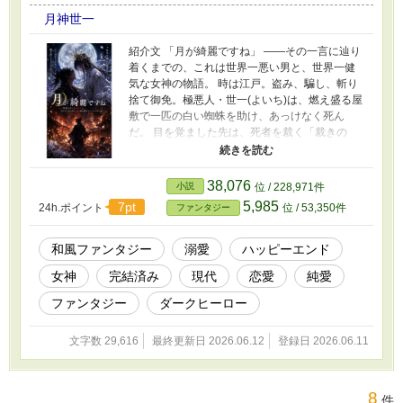
月神世一
紹介文 「月が綺麗ですね」 ——その一言に辿り
着くまでの、これは世界一悪い男と、世界一健
気な女神の物語。 時は江戸。盗み、騙し、斬り
捨て御免。極悪人・世一(よいち)は、燃え盛る屋
敷で一匹の白い蜘蛛を助け、あっけなく死ん
だ。 目を覚ました先は、死者を裁く「裁きの
間」。そこにいたのは、ガチガチに緊張した天
界の姫。 千年もの間、「金をくれ」「力をく
れ」と願われ続け、誰にも"自分自身"を見てもら
38,076
小説
位 / 228,971件
えなかった女神だった。 「私、ずっと……貴方
5,985
7pt
24h.ポイント
位 / 53,350件
ファンタジー
様を見ていました」 あの白い蜘蛛の正体は、彼
女。 自由に生きる極悪人に焦がれ、こっそり下
界に降りては、彼を見つめ続けていた——。 下
和風ファンタジー
溺愛
ハッピーエンド
された裁定は、明朝、魂の消滅。 だが男は煙を
女神
完結済み
現代
恋愛
純愛
吐いて笑う。 「ちょうどいい。退屈してたとこ
だ」 神に喧嘩を売った極悪人は、たった一人の
ファンタジー
ダークヒーロー
女神のために、世界の全部を壊しにいく。 ※最
終話まで完結保証。最後のページで、タイトル
文字数 29,616
最終更新日 2026.06.12
登録日 2026.06.11
の意味が分かります。
8
件