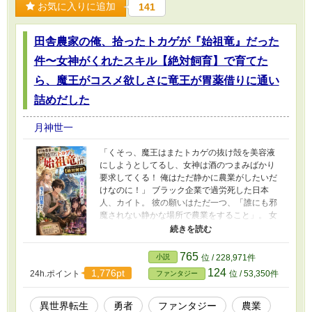
お気に入りに追加
141
をワンパン崩壊させるキッド。 しかし彼は知ら
なかった。 その規格外の無双劇を、天界のコタ
ツ部屋にいる神々（女神ルチアナと魔王ラステ
田舎農家の俺、拾ったトカゲが『始祖竜』だった
ィア）が『ゴッドチューブ』で全世界へゲリラ
生配信していたことを――！ 「えっ、スパチャ
件〜女神がくれたスキル【絶対飼育】で育てた
一億円突破！？ キッド君ヤバすぎ！」 「ちょ、
ら、魔王がコスメ欲しさに竜王が胃薬借りに通い
神界のサーバー落ちるって！」 世界中の神々や
魔族が熱狂し、国家が彼を求めて動き出す中、
詰めだした
当の本人は至ってマイペース。 「義母（かあ）
さんの作るフィナンシェ美味しい。今日も村の
月神世一
平和を守ろう」 これは、心優しき最強のネフィ
リム少年が、強すぎる義母とポンコツ神々に囲
「くそっ、魔王はまたトカゲの抜け殻を美容液
まれながら、無自覚に世界を救ってしまう痛
にしようとしてるし、女神は酒のつまみばかり
快・無双ファンタジー！ 本作品はAIを活用して
要求してくる！ 俺はただ静かに農業がしたいだ
制作しています。企画・設定・世界観・登場人
けなのに！」 ブラック企業で過労死した日本
物・ストーリーは作者が考案し、本文の文章生
人、カイト。 彼の願いはただ一つ、「誰にも邪
成にはAIを利用しています。掲載内容は作者が
魔されない静かな場所で農業をすること」。 女
確認・修正・監修しています。
神ルチアナからチートスキル【絶対飼育】を貰
い、異世界マンルシア大陸の辺境で念願の農場
を開いたカイトだったが、ある日、庭から虹色
765
小説
位 / 228,971件
の卵を発掘してしまう。 孵化したのは、可愛ら
124
1,776pt
24h.ポイント
位 / 53,350件
ファンタジー
しいトカゲ……ではなく、神話の時代に世界を
滅亡させた『始祖竜』の幼体だった！ しかし、
カイトはスキル【絶対飼育】のおかげで、その
異世界転生
勇者
ファンタジー
農業