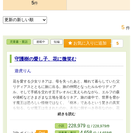
5
件
5
件
児童書・童話
連載中
短編
お気に入りに追加
5
守護樹の愛し子、花に微笑む
遊虎りん
花を愛する少女リネアは、母を失ったあと、離れて暮らしていた父
リディアスとともに旅に出る。旅の仲間となったルルやリディア
ル、そして手紙を交わす王子レオルに支えられながら、エルフの森
や港町などさまざまな土地を巡るリネア。旅の途中で、世界を脅か
す魔王は恐ろしい怪物ではなく、「樹木」であるという驚きの真実
を知る。なぜ魔王は生まれたのか。本当に倒すべき存在なのか。花
や精霊、人々の想いに触れながら、リネアは争いのない未来を探す
ため、大切な仲間とともに世界の秘密へ歩み出す。
228,979
小説
位 / 228,979件
4,658
0pt
24h.ポイント
位 / 4,658件
児童書・童話