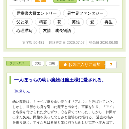
児童書大賞エントリー
異世界ファンタジー
父と娘
精霊
花
英雄
愛
再生
心理描写
友情、成長物語
文字数 50,481
最終更新日 2026.07.07
登録日 2026.06.08
ファンタジー
完結
短編
お気に入りに追加
7
一人ぼっちの幼い魔物は魔王様に愛される。
遊虎りん
幼い魔物は、キャベツ畑を食い荒らす『アホウ』と呼ばれていた。
しかし、世界から身を引いた魔王と出会う。言葉を知り、『アイ』
と名前を付けられた少しずつ、心を育てていった。しかし、仲間が
出来た矢先、同胞を失った悲しみと復讐心に揺れる。 過去の痛み
を乗り越え、アイたちは希望と愛に満ちた新しい世界へ歩み出す。