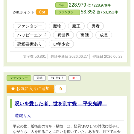
228,979
小説
位 / 228,979件
53,352
0pt
24h.ポイント
位 / 53,352件
ファンタジー
ファンタジー
魔物
魔王
勇者
ハッピーエンド
異世界
寓話
成長
恋愛要素あり
少年少女
文字数 50,801
最終更新日 2026.06.27
登録日 2026.06.23
ファンタジー
完結
ｼｮｰﾄｼｮｰﾄ
R18
お気に入りに追加
0
呪いを愛した者、世を乱す蝶 ―平安鬼譚―
遊虎りん
平安の世、近衛府の青年・橘恒一は、怪異“あやし”の討伐に従事し
ながらも、人を斬ることに迷いを抱いていた。ある夜、月下で出会