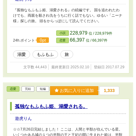
『孤独なもふもふ姫、溺愛される』の続編です。 国を追われたわ
けでも、両親を殺され仇をうちに行く話でもない。ゆるい「ニーナ
様」探しの旅。 頭をからっぽにして読んでください。
228,979
小説
位 / 228,979件
66,397
0pt
24h.ポイント
位 / 66,397件
恋愛
溺愛
もふもふ
旅
文字数 44,443
最終更新日 2025.02.10
登録日 2017.07.29
恋愛
完結
短編
お気に入りに追加
1,333
孤独なもふもふ姫、溺愛される。
遊虎りん
☆☆7月26日完結しました！ ここは、人間と半獣が住んでいる星。
いくつかある城の１つの半獣の王と王妃の間に生まれた姫は、半獣