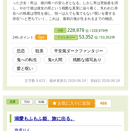
った少女・宵は、彼の唯一の安らぎとなる。しかし宵は突如姿を消
し、やがて彼は彼女の死という残酷な真実に辿り着く。失われた存
在への執着は理性を崩し、恒一は人でも鬼でもない“呪いを愛する
存在”へと堕ちていく。これは、最初の鬼が生まれるまでの物語。
228,979
小説
位 / 228,979件
53,352
0pt
24h.ポイント
位 / 53,352件
ファンタジー
悲恋
耽美
平安風ダークファンタジー
鬼への転生
鬼×人間
残酷な描写あり
愛と呪い
文字数 9,423
最終更新日 2026.06.24
登録日 2026.06.24
恋愛
完結
短編
お気に入りに追加
466
溺愛もふもふ姫、旅に出る。
遊虎りん