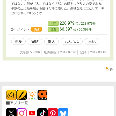
ではない。顔が『人』ではなく『獣』の顔をした獣人の姿である。
半獣の王は姫を城から離れた塔に隠した。孤独な姫ははたして、幸
せになれるのだろうか。。。
228,979
小説
位 / 228,979件
66,397
0pt
24h.ポイント
位 / 66,397件
恋愛
溺愛
完結
獣人
もふもふ
王妃
文字数 55,306
最終更新日 2017.07.26
登録日 2017.03.18
5
件
アプリ一覧