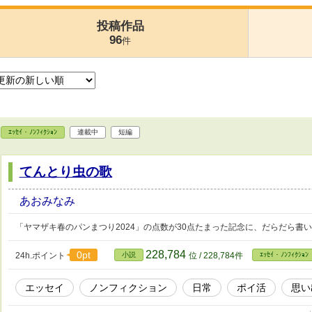
投稿作品
96
件
ｴｯｾｲ・ﾉﾝﾌｨｸｼｮﾝ
連載中
短編
てんとり虫の歌
あおみなみ
「ヤマザキ春のパンまつり2024」の点数が30点たまった記念に、だらだら書
228,784
0pt
24h.ポイント
小説
位 / 228,784件
ｴｯｾｲ・ﾉﾝﾌｨｸｼｮﾝ
エッセイ
ノンフィクション
日常
ポイ活
思い