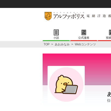
小説
公式漫画
投
TOP
>
あおみなみ
>
Webコンテンツ
仕