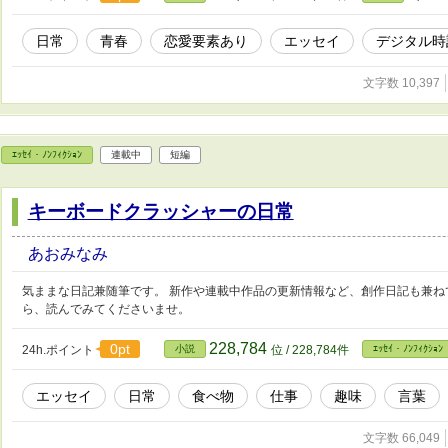
日常
青春
恋愛要素あり
エッセイ
デジタル時
文字数 10,397
ｴｯｾｲ・ﾉﾝﾌｨｸｼｮﾝ
連載中
短編
キーボードクラッシャーの日常
あおみなみ
気ままな日記兼随筆です。 新作や連載中作品の更新情報など、創作日記も兼ね
ら、読んでみてくださいませ。
228,784
0pt
24h.ポイント
小説
位 / 228,784件
ｴｯｾｲ・ﾉﾝﾌｨｸｼｮﾝ
エッセイ
日常
食べ物
仕事
趣味
言葉
文字数 66,049