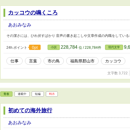
カッコウの鳴くころ
あおみなみ
その潔さには、ひれ伏すばかり 音声の書き起こしや文章作成の内職をしている
228,784
9,
0pt
24h.ポイント
小説
位 / 228,784件
現代文学
仕事
言葉
市の鳥
福島県郡山市
カッコウ
文字数 3,722
青春
連載中
短編
R15
初めての海外旅行
あおみなみ