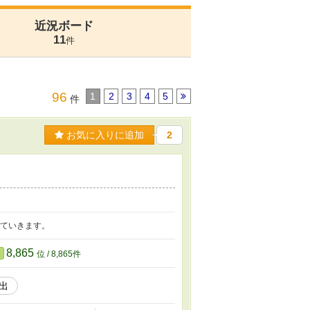
近況ボード
11
件
96
1
2
3
4
5
件
お気に入りに追加
2
いていきます。
8,865
位 / 8,865件
出