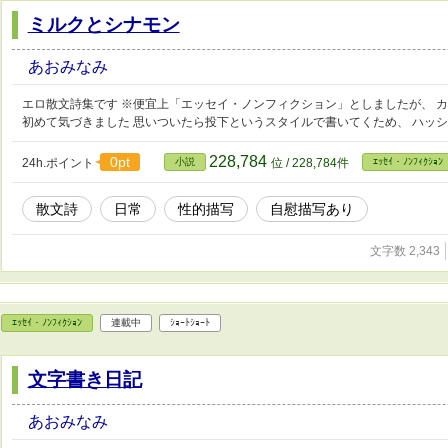
ミルクとシナモン
あおみなみ
エロ散文詩集です ※便宜上「エッセイ・ノンフィクション」としましたが、 
初めて気づきました 思いついたら投下というスタイルで書いてくため、 ハッ
228,784
0pt
24h.ポイント
小説
位 / 228,784件
ｴｯｾｲ・ﾉﾝﾌｨｸｼｮﾝ
散文詩
日常
性的描写
自慰描写あり
文字数 2,343
ｴｯｾｲ・ﾉﾝﾌｨｸｼｮﾝ
連載中
ｼｮｰﾄｼｮｰﾄ
文字書き日記
あおみなみ