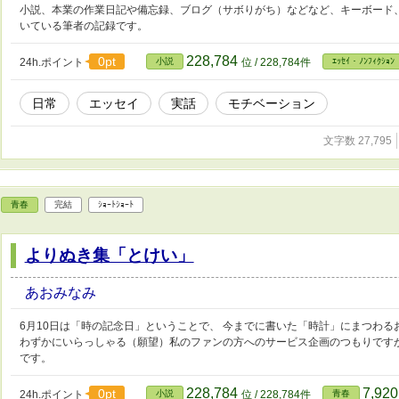
小説、本業の作業日記や備忘録、ブログ（サボりがち）などなど、キーボード
いている筆者の記録です。
228,784
0pt
24h.ポイント
小説
位 / 228,784件
ｴｯｾｲ・ﾉﾝﾌｨｸｼｮﾝ
日常
エッセイ
実話
モチベーション
文字数 27,795
青春
完結
ｼｮｰﾄｼｮｰﾄ
よりぬき集「とけい」
あおみなみ
6月10日は「時の記念日」ということで、 今までに書いた「時計」にまつわ
わずかにいらっしゃる（願望）私のファンの方へのサービス企画のつもりです
です。
228,784
7,92
0pt
24h.ポイント
小説
位 / 228,784件
青春