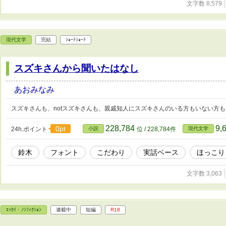
文字数 8,579
現代文学
完結
ｼｮｰﾄｼｮｰﾄ
スズキさんから聞いたはなし
あおみなみ
スズキさんも、notスズキさんも、親戚知人にスズキさんのいる方もいない方も
228,784
9,
0pt
24h.ポイント
小説
位 / 228,784件
現代文学
鈴木
フォント
こだわり
実話ベース
ほっこり
文字数 3,063
ｴｯｾｲ・ﾉﾝﾌｨｸｼｮﾝ
連載中
短編
R18