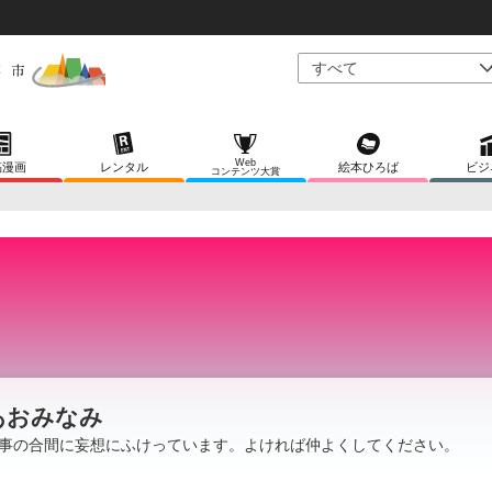
Web
稿漫画
レンタル
絵本ひろば
ビジ
コンテンツ大賞
あおみなみ
事の合間に妄想にふけっています。よければ仲よくしてください。