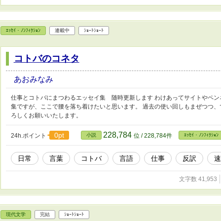
ｴｯｾｲ・ﾉﾝﾌｨｸｼｮﾝ
連載中
ｼｮｰﾄｼｮｰﾄ
コトバのコネタ
あおみなみ
仕事とコトバにまつわるエッセイ集 随時更新します わけあってサイトやペ
集ですが、ここで腰を落ち着けたいと思います。 過去の使い回しもまぜつつ
ろしくお願いいたします。
228,784
0pt
24h.ポイント
小説
位 / 228,784件
ｴｯｾｲ・ﾉﾝﾌｨｸｼｮﾝ
日常
言葉
コトバ
言語
仕事
反訳
速
文字数 41,953
現代文学
完結
ｼｮｰﾄｼｮｰﾄ