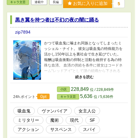
キャラ文芸
連載中
長編
お気に入りに追加
5
黒き翼を持つ者は不幻の夜の闇に踊る
zip7894
かつて吸血鬼に噛まれ同族となってしまったミ
ッシェル・ナイト。 彼女は吸血鬼の特殊能力を
活かし150年以上を裏社会で生き延びていた。
報酬は吸血衝動の抑制と活動を維持する為の特
殊な血清。 血清の供給を条件に彼女はコードネ
ーム“レッドアイ”として謎の組織から下される
様々な任務をこなしていくのだった…… エピソ
ード1 『錬金術士と黄昏の自動人形』 ミッシェ
ルはハイテク企業CGOの娘の護衛を依頼され
228,849
小説
位 / 228,849件
た。護衛チームと反発しながらも警備をするミ
5,636
0pt
24h.ポイント
位 / 5,636件
キャラ文芸
ッシェルだったが、謎の敵から襲撃を受けてし
まう。敵は武装した自動人形オートマタの軍団
とそれを操る錬金術師だった。
吸血鬼
ヴァンパイア
女主人公
ミリタリー
魔術
現代
SF
アクション
サスペンス
スパイ