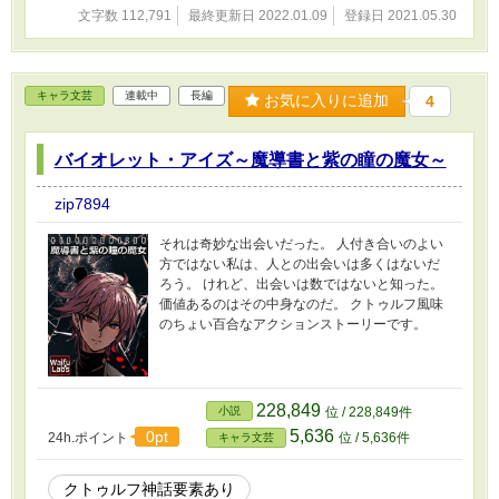
文字数 112,791
最終更新日 2022.01.09
登録日 2021.05.30
キャラ文芸
連載中
長編
お気に入りに追加
4
バイオレット・アイズ～魔導書と紫の瞳の魔女～
zip7894
それは奇妙な出会いだった。 人付き合いのよい
方ではない私は、人との出会いは多くはないだ
ろう。 けれど、出会いは数ではないと知った。
価値あるのはその中身なのだ。 クトゥルフ風味
のちょい百合なアクションストーリーです。
228,849
小説
位 / 228,849件
5,636
0pt
24h.ポイント
位 / 5,636件
キャラ文芸
クトゥルフ神話要素あり