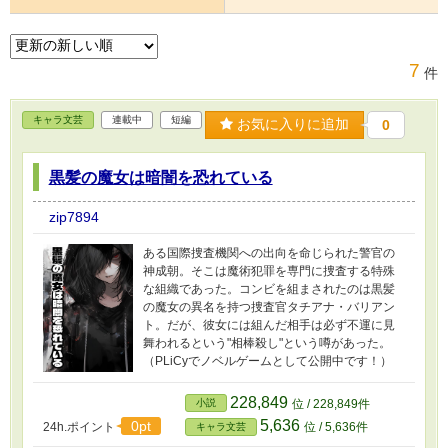
7
件
キャラ文芸
連載中
短編
お気に入りに追加
0
黒髪の魔女は暗闇を恐れている
zip7894
ある国際捜査機関への出向を命じられた警官の
神成朝。そこは魔術犯罪を専門に捜査する特殊
な組織であった。コンビを組まされたのは黒髪
の魔女の異名を持つ捜査官タチアナ・バリアン
ト。だが、彼女には組んだ相手は必ず不運に見
舞われるという"相棒殺し"という噂があった。
（PLiCyでノベルゲームとして公開中です！）
228,849
小説
位 / 228,849件
5,636
0pt
24h.ポイント
位 / 5,636件
キャラ文芸