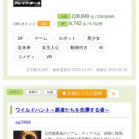
228,849
小説
位 / 228,849件
6,742
0pt
24h.ポイント
位 / 6,742件
SF
SF
ゲーム
ロボット
美少女
近未来
女主人公
動画付き
AI
コメディ
VR
文字数 8,088
最終更新日 2023.12.29
登録日 2023.06.16
ホラー
連載中
短編
お気に入りに追加
0
ワイルドハント～屍者たちを先導する者～
zip7894
元空挺隊員のリアム・ディアスは、頭部に怪我
を負ってから妖精や不可解な存在を目にように