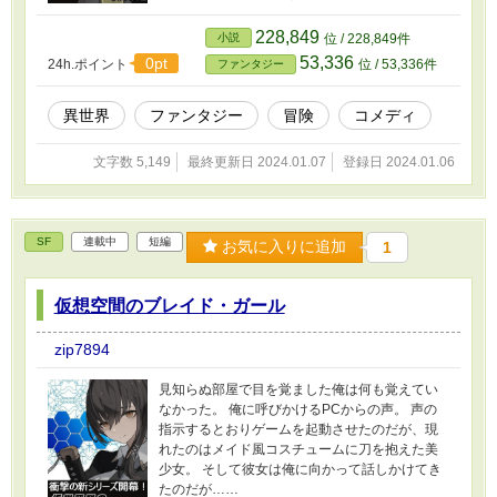
かった。 悩んでいると背後に気配を感じた。
「お前、こんなところで何をしている？」 そこ
228,849
小説
位 / 228,849件
にいたのは美しいエルフだった！ ※ボイスドラ
53,336
0pt
24h.ポイント
位 / 53,336件
ファンタジー
マの動画もあるよ１
https://www.youtube.com/watch?
v=ySGn_qaXpOk&t=5s
異世界
ファンタジー
冒険
コメディ
文字数 5,149
最終更新日 2024.01.07
登録日 2024.01.06
SF
連載中
短編
お気に入りに追加
1
仮想空間のブレイド・ガール
zip7894
見知らぬ部屋で目を覚ました俺は何も覚えてい
なかった。 俺に呼びかけるPCからの声。 声の
指示するとおりゲームを起動させたのだが、現
れたのはメイド風コスチュームに刀を抱えた美
少女。 そして彼女は俺に向かって話しかけてき
たのだが……