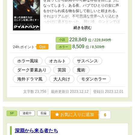
なってしまう。ある夜、パブでひとりの女に声
をかけられ或る物を探して欲しいと頼まれる。
それはリアムが、不可思議な世界へ入り込むき
っかけに過ぎなかった。 同じ頃、ロンドンでは
謎の死亡事件が多発していた。 場所は関係な
く、死因は全て心臓麻痺。現場を映した監視カ
メラには謎の影が映り込んでいる。 そして現場
228,849
小説
位 / 228,849件
はある地点を中心にして、まるで包囲するかの
8,509
0pt
24h.ポイント
位 / 8,509件
ホラー
ように広がっていたのだった。
ホラー風味
オカルト
サスペンス
ダーク要素あり
英国
魔術
海外ドラマ風
大人向け
モダンホラー
文字数 23,756
最終更新日 2023.12.12
登録日 2023.12.01
SF
連載中
長編
お気に入りに追加
6
深淵から来る者たち