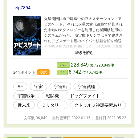
zip7894
火星周回軌道で建造中の巨大ステーション・ア
ビスゲート。 それは火星の古代遺跡で発見され
た未知のテクノロジーを利用した星間移動用の
システムだった。 航宙艦キリシマは月で建造さ
れたアビスゲート用のハイパー核融合炉を輸送
する輸送船の護衛任務につく。 月の演習に参加
していたパイロットのフェルミナ・ハーカーは
航宙艦キリシマの航空部隊にスカウトされ護衛
任務に参加する事になった。 そんな中、アビス
228,849
小説
位 / 228,849件
ゲートのワームホールテストと同時に月と地球
6,742
0pt
24h.ポイント
位 / 6,742件
SF
半球に広範囲の電子障害が発生したが……
SF
宇宙
宇宙船
宇宙戦艦
宇宙戦争
戦闘機
ドッグファイト
近未来
ミリタリー
クトゥルフ神話要素あり
文字数 96,849
最終更新日 2022.01.16
登録日 2021.05.23