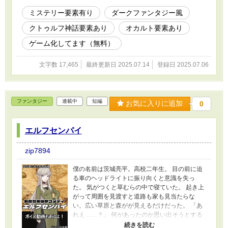
ミステリー要素有り
ダークファンタジー風
クトゥルフ神話要素あり
オカルト要素あり
ゲーム化してます（無料）
文字数 17,465
最終更新日 2025.07.14
登録日 2025.07.06
ファンタジー
連載中
短編
お気に入りに追加
0
エルフセンパイ
zip7894
僕の名前は茨城亮平。高校二年生。 目の前に迫
る車のヘッドライトに振り向くと意識を失っ
た。 気がつくと草むらの中で寝ていた。 起き上
がって周囲を見渡すと道路も家も見当たらな
い。広い草原と森がが見えるだけだった。 「あ
れえ……？」 何があったのか思い出そうとする
が車のヘッドライトが見えた事した思い出せな