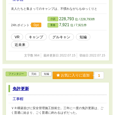
友人たちと集まってのキャンプは、不慣れながらもゆっくりと
228,793
小説
位 / 228,793件
7,921
0pt
24h.ポイント
位 / 7,921件
青春
VR
キャンプ
グルキャン
短編
近未来
文字数 964
最終更新日 2022.07.15
登録日 2022.07.15
ファンタジー
完結
短編
お気に入りに追加
1
免許更新
工事帽
ＶＲ構築並びに安全管理施工技術士。三年に一度の免許更新は、ご
く普通に始まり、ごく普通に終わるはずだった。