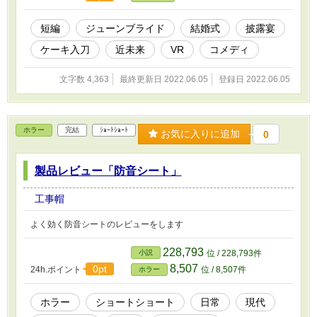
短編
ジューンブライド
結婚式
披露宴
ケーキ入刀
近未来
VR
コメディ
文字数 4,363
最終更新日 2022.06.05
登録日 2022.06.05
ホラー
完結
ｼｮｰﾄｼｮｰﾄ
お気に入りに追加
0
製品レビュー「防音シート」
工事帽
よく効く防音シートのレビューをします
228,793
小説
位 / 228,793件
8,507
0pt
24h.ポイント
位 / 8,507件
ホラー
ホラー
ショートショート
日常
現代