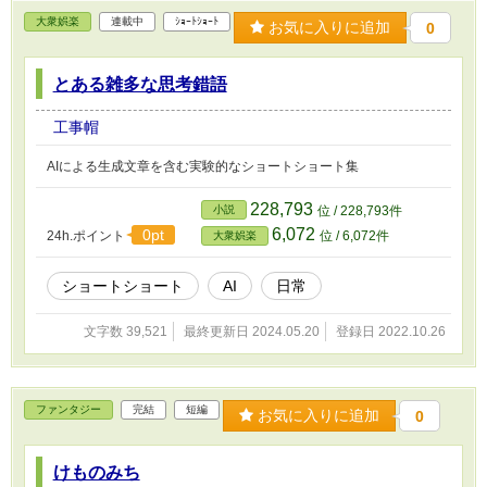
大衆娯楽
連載中
ｼｮｰﾄｼｮｰﾄ
お気に入りに追加
0
とある雑多な思考錯語
工事帽
AIによる生成文章を含む実験的なショートショート集
228,793
小説
位 / 228,793件
6,072
0pt
24h.ポイント
位 / 6,072件
大衆娯楽
ショートショート
AI
日常
文字数 39,521
最終更新日 2024.05.20
登録日 2022.10.26
ファンタジー
完結
短編
お気に入りに追加
0
けものみち