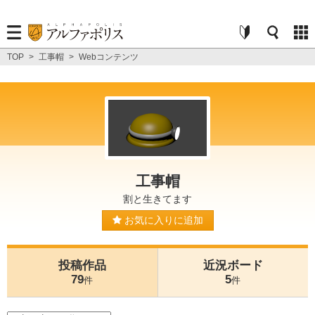
TOP
>
工事帽
>
Webコンテンツ
工事帽
割と生きてます
お気に入りに追加
投稿作品
近況ボード
79
5
件
件