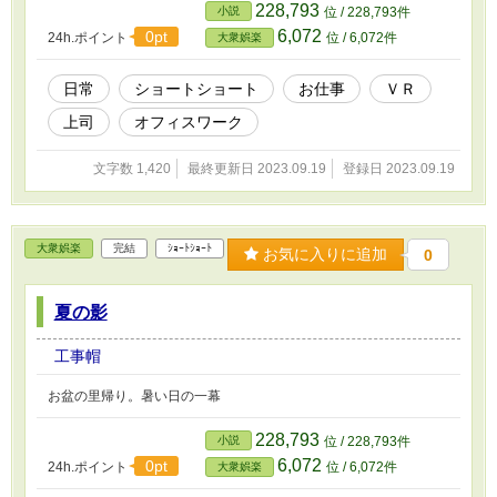
228,793
小説
位 / 228,793件
6,072
0pt
24h.ポイント
位 / 6,072件
大衆娯楽
日常
ショートショート
お仕事
ＶＲ
上司
オフィスワーク
文字数 1,420
最終更新日 2023.09.19
登録日 2023.09.19
大衆娯楽
完結
ｼｮｰﾄｼｮｰﾄ
お気に入りに追加
0
夏の影
工事帽
お盆の里帰り。暑い日の一幕
228,793
小説
位 / 228,793件
6,072
0pt
24h.ポイント
位 / 6,072件
大衆娯楽