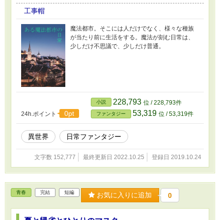
工事帽
魔法都市。そこには人だけでなく、様々な種族
が当たり前に生活をする。魔法が刻む日常は、
少しだけ不思議で、少しだけ普通。
228,793
小説
位 / 228,793件
53,319
0pt
24h.ポイント
位 / 53,319件
ファンタジー
異世界
日常ファンタジー
文字数 152,777
最終更新日 2022.10.25
登録日 2019.10.24
青春
完結
短編
お気に入りに追加
0