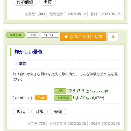
付加価値
出荷
文字数 1,083
最終更新日 2023.05.12
登録日 2023.05.12
大衆娯楽
完結
ｼｮｰﾄｼｮｰﾄ
お気に入りに追加
0
輝かしい景色
工事帽
知り合いが大きな荷物を抱えて旅に出た。そんな無駄な旅の先を見
に行く
228,793
小説
位 / 228,793件
6,072
0pt
24h.ポイント
位 / 6,072件
大衆娯楽
現代
日常
短編
文字数 720
最終更新日 2023.03.28
登録日 2023.03.28