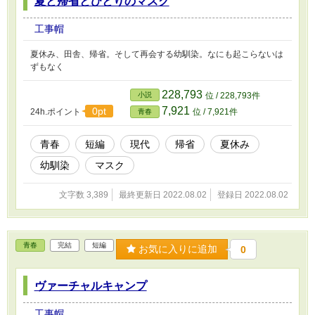
夏と帰省とひとりのマスク
工事帽
夏休み、田舎、帰省。そして再会する幼馴染。なにも起こらないは
ずもなく
228,793
小説
位 / 228,793件
7,921
0pt
24h.ポイント
位 / 7,921件
青春
青春
短編
現代
帰省
夏休み
幼馴染
マスク
文字数 3,389
最終更新日 2022.08.02
登録日 2022.08.02
青春
完結
短編
お気に入りに追加
0
ヴァーチャルキャンプ
工事帽