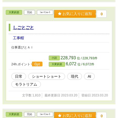
大衆娯楽
完結
ｼｮｰﾄｼｮｰﾄ
お気に入りに追加
0
しごとごと
工事帽
仕事選びとＡＩ
228,793
小説
位 / 228,793件
6,072
0pt
24h.ポイント
位 / 6,072件
大衆娯楽
日常
ショートショート
現代
AI
モラトリアム
文字数 1,810
最終更新日 2023.03.20
登録日 2023.03.20
大衆娯楽
完結
ｼｮｰﾄｼｮｰﾄ
お気に入りに追加
0