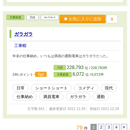
大衆娯楽
完結
ｼｮｰﾄｼｮｰﾄ
お気に入りに追加
0
ガラガラ
工事帽
年末の仕事納め。いつもは満員の通勤電車はガラガラだった。
228,793
小説
位 / 228,793件
6,072
0pt
24h.ポイント
位 / 6,072件
大衆娯楽
日常
ショートショート
コメディ
現代
仕事納め
満員電車
ガラガラ
通勤
文字数 841
最終更新日 2021.12.29
登録日 2021.12.29
79
1
2
3
4
件