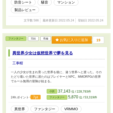
防音シート
騒音
マンション
製品レビュー
文字数 586
最終更新日 2022.05.24
登録日 2022.05.24
ファンタジー
完結
長編
お気に入りに追加
19
異世界少女は仮想世界で夢を見る
工事帽
一人の少女が生まれ育った世界を後に、違う世界へと渡った。その
たどり着いた世界に居たのはプレイヤーとNPC。MMORPGの世界
でルール無用の冒険が始まる。
37,143
小説
位 / 228,793件
5,870
7pt
24h.ポイント
位 / 53,319件
ファンタジー
異世界
ファンタジー
VRMMO