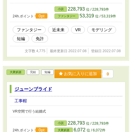
228,793
小説
位 / 228,793件
53,319
0pt
24h.ポイント
位 / 53,319件
ファンタジー
ファンタジー
近未来
VR
モデリング
短編
免許
文字数 4,775
最終更新日 2022.07.08
登録日 2022.07.08
大衆娯楽
完結
短編
お気に入りに追加
0
ジューンブライド
工事帽
VR空間で行う結婚式
228,793
小説
位 / 228,793件
6,072
0pt
24h.ポイント
位 / 6,072件
大衆娯楽