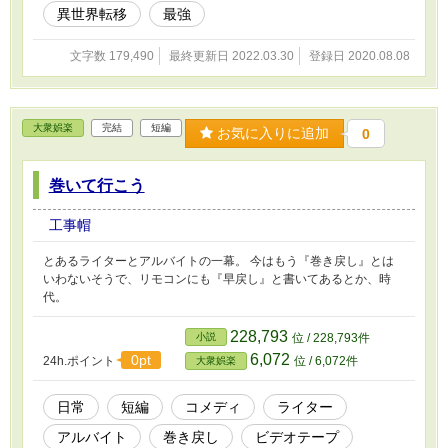
異世界転移
最強
文字数 179,490
最終更新日 2022.03.30
登録日 2020.08.08
大衆娯楽
完結
短編
お気に入りに追加
0
巻いて行こう
工事帽
とあるライターとアルバイトの一幕。 今はもう『巻き戻し』とは
いわないそうで、リモコンにも『早戻し』と書いてあるとか、時
代。
228,793
小説
位 / 228,793件
6,072
0pt
24h.ポイント
位 / 6,072件
大衆娯楽
日常
短編
コメディ
ライター
アルバイト
巻き戻し
ビデオテープ