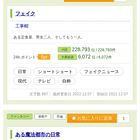
フェイク
工事帽
ある定食屋、男女二人、そしてもう一人。
228,793
小説
位 / 228,793件
6,072
0pt
24h.ポイント
位 / 6,072件
大衆娯楽
日常
ショートショート
フェイクニュース
現代
テレビ
自称
文字数 887
最終更新日 2022.12.07
登録日 2022.12.07
ファンタジー
連載中
長編
お気に入りに追加
1
ある魔法都市の日常