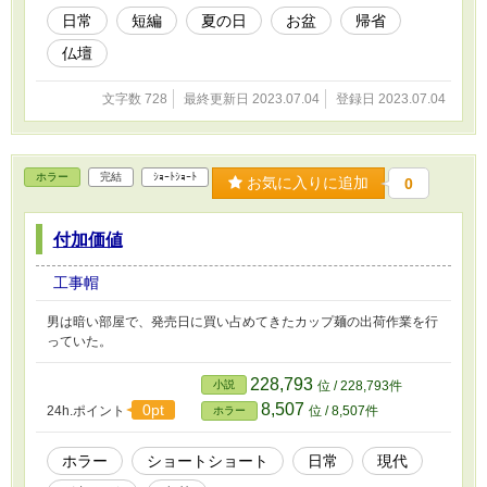
日常
短編
夏の日
お盆
帰省
仏壇
文字数 728
最終更新日 2023.07.04
登録日 2023.07.04
ホラー
完結
ｼｮｰﾄｼｮｰﾄ
お気に入りに追加
0
付加価値
工事帽
男は暗い部屋で、発売日に買い占めてきたカップ麺の出荷作業を行
っていた。
228,793
小説
位 / 228,793件
8,507
0pt
24h.ポイント
位 / 8,507件
ホラー
ホラー
ショートショート
日常
現代