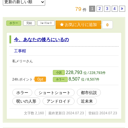
79
1
2
3
4
件
ホラー
完結
ｼｮｰﾄｼｮｰﾄ
お気に入りに追加
0
今、あなたの後ろにいるの
工事帽
私メリーさん
228,793
小説
位 / 228,793件
8,507
0pt
24h.ポイント
位 / 8,507件
ホラー
ホラー
ショートショート
都市伝説
呪いの人形
アンドロイド
近未来
文字数 2,160
最終更新日 2024.07.23
登録日 2024.07.23