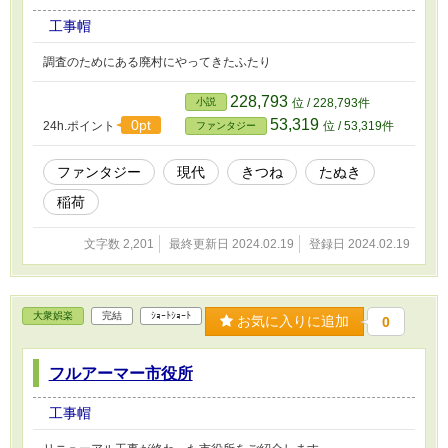
工事帽
調査のためにある廃村にやってきたふたり
228,793
小説
位 / 228,793件
53,319
0pt
24h.ポイント
位 / 53,319件
ファンタジー
ファンタジー
現代
きつね
たぬき
稲荷
文字数 2,201
最終更新日 2024.02.19
登録日 2024.02.19
大衆娯楽
完結
ｼｮｰﾄｼｮｰﾄ
お気に入りに追加
0
フルアーマー市役所
工事帽