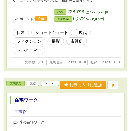
リニューアル工事が終わった市役所をご紹介します
228,793
小説
位 / 228,793件
6,072
0pt
24h.ポイント
位 / 6,072件
大衆娯楽
日常
ショートショート
現代
フィクション
撮影
市役所
フルアーマー
文字数 1,731
最終更新日 2023.10.18
登録日 2023.10.18
大衆娯楽
完結
ｼｮｰﾄｼｮｰﾄ
お気に入りに追加
0
在宅ワーク
工事帽
近未来の在宅ワーク