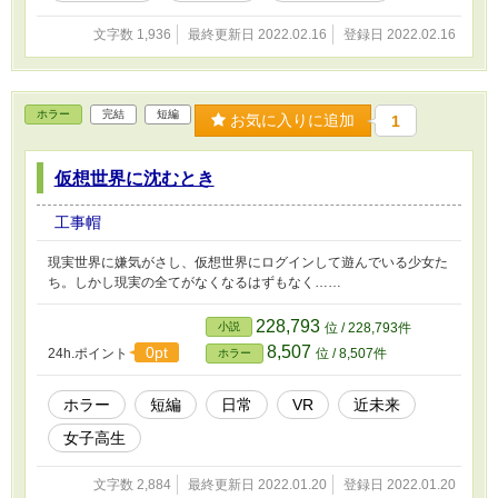
文字数 1,936
最終更新日 2022.02.16
登録日 2022.02.16
ホラー
完結
短編
お気に入りに追加
1
仮想世界に沈むとき
工事帽
現実世界に嫌気がさし、仮想世界にログインして遊んでいる少女た
ち。しかし現実の全てがなくなるはずもなく……
228,793
小説
位 / 228,793件
8,507
0pt
24h.ポイント
位 / 8,507件
ホラー
ホラー
短編
日常
VR
近未来
女子高生
文字数 2,884
最終更新日 2022.01.20
登録日 2022.01.20