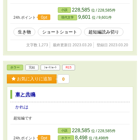
228,585
小説
位 / 228,585件
9,601
0pt
24h.ポイント
位 / 9,601件
現代文学
生き物
ショートショート
超短編読み切り
文字数 1,273
最終更新日 2023.03.20
登録日 2023.03.20
ホラー
完結
ｼｮｰﾄｼｮｰﾄ
R15
お気に入りに追加
0
車と共鳴
かれは
超短編です
228,585
小説
位 / 228,585件
8,498
0pt
24h.ポイント
位 / 8,498件
ホラー