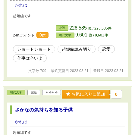
かれは
超短編です
228,585
小説
位 / 228,585件
9,601
0pt
24h.ポイント
位 / 9,601件
現代文学
ショートショート
超短編読み切り
恋愛
仕事は辛いよ
文字数 709
最終更新日 2023.03.21
登録日 2023.03.21
現代文学
完結
ｼｮｰﾄｼｮｰﾄ
お気に入りに追加
0
さかなの気持ちを知る子供
かれは
超短編です