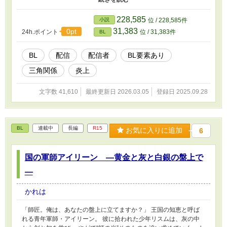
変わっていく。 さらに現れるのは、ストイックな実力派ユニット
〈AXIS（アクシズ）〉。 甘さと空気感で魅せるアオレンと、 実力
228,585
小説
位 / 228,585件
と覚悟で突き進むアクシズ。 祝福はやがて比較へ。 人気は競争
31,383
0pt
24h.ポイント
位 / 31,383件
BL
へ。 選ばれるのは、どんな関係か。 カメラの前で笑う恋。 カメラ
の外で支える愛。 そして、自分で未来を選ぶ覚悟。 配信者界を舞
台に描く、 再会から始まる業界BLドラマ。
BL
配信
配信者
BL要素あり
三角関係
炎上
文字数 41,610
最終更新日 2026.03.05
登録日 2025.09.28
BL
連載中
長編
R15
お気に入りに追加
6
国の軍師アイリーン ―黄金と灰と白銀の盤上で
―
かれは
「師匠。俺は、あなたの盤上に立てますか？」 王国の知恵と呼ば
れる青年軍師・アイリーン。 彼に拾われた少年リスムは、灰の中