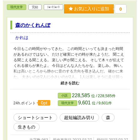
現代文学
完結
ｼｮｰﾄｼｮｰﾄ
お気に入りに追加
0
森のかくれんぼ
かれは
今日もこの時間がやってきた。 この時間といっても決まった時間
があるわけではない。 だけど確実にその時が来たようだ。 聞こえ
る聞こえる聞こえる。 楽しい声が聞こえる。 そして木々が伝えて
くれる彼らが来たよ。 今日はどんな人たちかな。 楽しみ。 怖い。
私は高いところから静かに音のする方向を覗き込んだ。 確かに来
た。 大きいのが2人に小さいのが2人。 1人は楽しそうに走り回っ
ている。 もう1人はというと大きいのに隠れている。 何を怖がって
いるのだろう。 小さいといっても僕はよりはずっと大きいくせ
に。 僕らよりも長く生きているくせに。 気に入らないな。 堂々と
228,585
小説
位 / 228,585件
してくれ。 この明るい世界に出てきてから。 今日で、何日目だろ
9,601
0pt
24h.ポイント
位 / 9,601件
現代文学
うか。 縄張り争いにも疲れてきたところだ。 いっその事捕まって
しまった方がいいのではないか。 聞くところによるととても待遇
の良いところもあるらしい。 とても優しいものもいるらしい。 だ
ショートショート
超短編読み切り
森
けどやっぱり怖いな。 あいつらはどっちなんだろう。 あの走り回
生きもの
るやつには捕まりたくないな。 何をされるか分からない。 考えて
いるうちに彼らがすぐ近くまでやってきた。 「いないね」 元気な
小さいのが言った。 「簡単には見つからないさ。ほらあっちああ