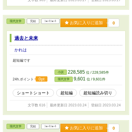
文字数 963
最終更新日 2023.03.27
登録日 2023.03.27
いうところにいるもんだよ。」 僕の真下にいた彼らはさらに奥に
進んで行く。 捕まってあげても良かったのかもしれない。 だけど
もう少しこの場所でいろんなものたちをみていたい。 捕まるのは
その後だ。 私がみているのはここにいるそのひとときだけで、彼
現代文学
完結
ｼｮｰﾄｼｮｰﾄ
お気に入りに追加
0
らの素顔は知らない。 それでもここで彼らが見せる表情は様々
で、見ていて退屈はしない。 時に罠を仕掛ける大きなもの、時に
ビビりながらついてくるものもいる。 彼らは数人でいることを好
過去と未来
むらしい。私は1人でいた方が楽だ。 彼らはどうして群れるのだろ
うか。 そう考えていたその時、二輪の機械が音を立ててやってき
かれは
て数メートル先に止まった。 そこから1人の大きなものが降りてき
た。 私の方を見つめている。 その目は今まで私がみてきた中で最
超短編です
も澄んだ瞳だった。 彼は真っ直ぐに私のほうに向かってくる。 完
全に私に気づいている。 逃げるべきかな。 柄にもなく私は考え
228,585
小説
位 / 228,585件
た。 いつもならすぐに飛び立っているのに。 心のどこかでそろそ
ろだと告げている。 どうせならより多くの世界を見よう。 彼なら
9,601
0pt
24h.ポイント
位 / 9,601件
現代文学
いいと私の心がつぶやいた気がした。 私は彼の手の届くところま
で降りた。
ショートショート
超短編
超短編読み切り
文字数 616
最終更新日 2023.03.24
登録日 2023.03.24
現代文学
完結
ｼｮｰﾄｼｮｰﾄ
お気に入りに追加
0