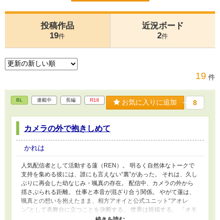
投稿作品
近況ボード
19
2
件
件
19
件
BL
連載中
長編
R18
お気に入りに追加
8
カメラの外で抱きしめて
かれは
人気配信者として活動する蓮（REN）。 明るく自然体なトークで
支持を集める彼には、誰にも言えない“裏”があった。 それは、久し
ぶりに再会した幼なじみ・颯真の存在。 配信中、カメラの外から
揺さぶられる距離。 仕事と本音が混ざり合う関係。 やがて蓮は、
颯真との想いを抱えたまま、相方アオイと公式ユニット“アオレ
ン”として表舞台に立つことを決断する。 世界は祝福する。 「オモ
テの恋人」として。 だがその裏で、 颯真は静かに支える立場へと