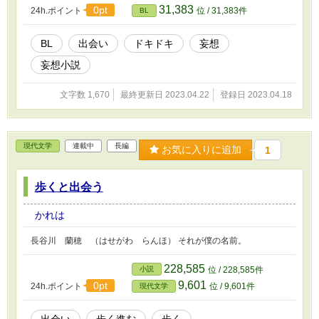
31,383
0pt
24h.ポイント
位 / 31,383件
BL
BL
出会い
ドキドキ
妄想
妄想小説
文字数 1,670
最終更新日 2023.04.22
登録日 2023.04.18
現代文学
連載中
長編
お気に入りに追加
1
歩くと出会う
かれは
長谷川 蘭穂 （はせがわ らんほ） それが僕の名前。
228,585
小説
位 / 228,585件
9,601
0pt
24h.ポイント
位 / 9,601件
現代文学