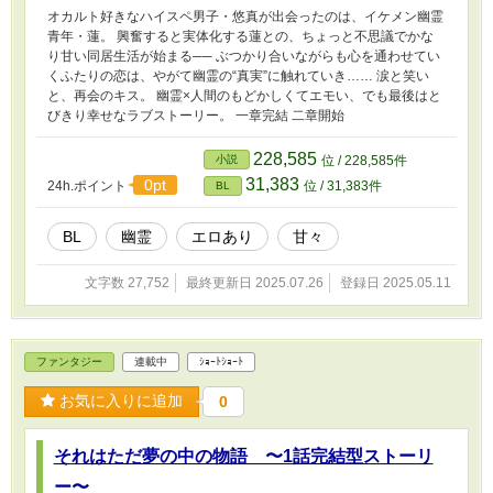
オカルト好きなハイスペ男子・悠真が出会ったのは、イケメン幽霊
青年・蓮。 興奮すると実体化する蓮との、ちょっと不思議でかな
り甘い同居生活が始まる── ぶつかり合いながらも心を通わせてい
くふたりの恋は、やがて幽霊の“真実”に触れていき…… 涙と笑い
と、再会のキス。 幽霊×人間のもどかしくてエモい、でも最後はと
びきり幸せなラブストーリー。 一章完結 二章開始
228,585
小説
位 / 228,585件
31,383
0pt
24h.ポイント
位 / 31,383件
BL
BL
幽霊
エロあり
甘々
文字数 27,752
最終更新日 2025.07.26
登録日 2025.05.11
ファンタジー
連載中
ｼｮｰﾄｼｮｰﾄ
お気に入りに追加
0
それはただ夢の中の物語 〜1話完結型ストーリ
ー〜