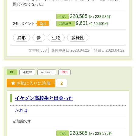
間じゃなくなった。
228,585
小説
位 / 228,585件
9,601
0pt
24h.ポイント
位 / 9,601件
現代文学
異形
夢
生物
多様性
文字数 558
最終更新日 2023.04.22
登録日 2023.04.22
BL
連載中
ｼｮｰﾄｼｮｰﾄ
R15
お気に入りに追加
2
イケメン高校生と出会った
かれは
超短編です
228,585
小説
位 / 228,585件