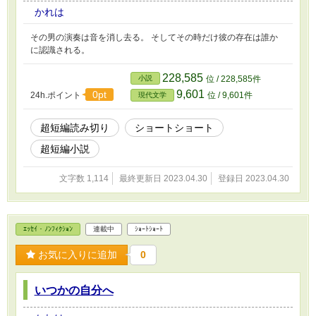
かれは
その男の演奏は音を消し去る。 そしてその時だけ彼の存在は誰か
に認識される。
228,585
小説
位 / 228,585件
9,601
0pt
24h.ポイント
位 / 9,601件
現代文学
超短編読み切り
ショートショート
超短編小説
文字数 1,114
最終更新日 2023.04.30
登録日 2023.04.30
ｴｯｾｲ・ﾉﾝﾌｨｸｼｮﾝ
連載中
ｼｮｰﾄｼｮｰﾄ
お気に入りに追加
0
いつかの自分へ