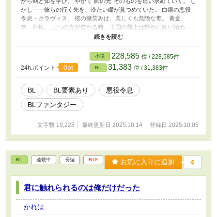
から剣と知を学び、 やがて“師の光”そのものを追い求めていく。 し
かし――彼らの行く先を、冷たい瞳が見つめていた。 白銀の悪役
令息・クラヴィス。 彼の微笑みは、美しくも危険な毒。 黄金、
灰、白銀。 三つの光が交わる時、王国の盤上は静かに狂い始め
る。 師弟×悪役令息×王国戦記BL。 理性の国で、感情が最も罪にな
る。
228,585
小説
位 / 228,585件
31,383
0pt
24h.ポイント
位 / 31,383件
BL
BL
BL要素あり
悪役令息
BLファンタジー
文字数 19,228
最終更新日 2025.10.14
登録日 2025.10.05
BL
連載中
長編
R18
お気に入りに追加
4
君に触れられるのは俺だけだった
かれは