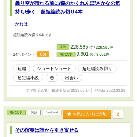
曇り空が晴れる前に/森のかくれんぼ/さかなの気
持ち/歩く 超短編読み切り4本
かれは
超短編読み切り4本です
228,585
小説
位 / 228,585件
9,601
0pt
24h.ポイント
位 / 9,601件
現代文学
短編
ショートショート
超短編読み切り
超短編小説
恋
出会い
文字数 3,378
最終更新日 2023.05.14
登録日 2023.03.28
現代文学
完結
ｼｮｰﾄｼｮｰﾄ
お気に入りに追加
2
その演奏は誰かを引き寄せる