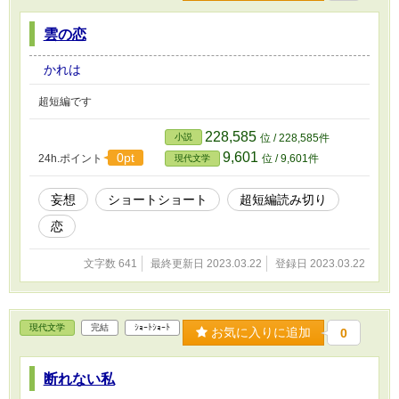
雲の恋
かれは
超短編です
228,585
小説
位 / 228,585件
9,601
0pt
24h.ポイント
位 / 9,601件
現代文学
妄想
ショートショート
超短編読み切り
恋
文字数 641
最終更新日 2023.03.22
登録日 2023.03.22
現代文学
完結
ｼｮｰﾄｼｮｰﾄ
お気に入りに追加
0
断れない私