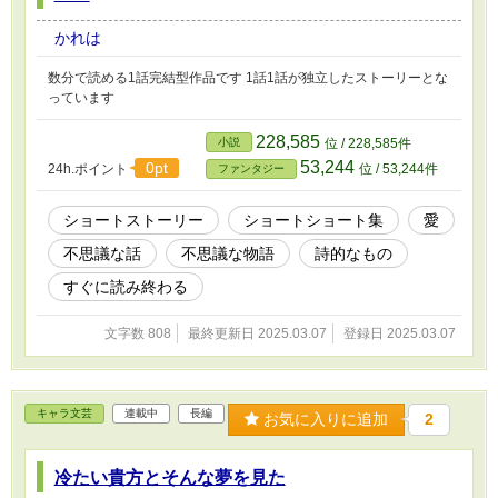
かれは
数分で読める1話完結型作品です 1話1話が独立したストーリーとな
っています
228,585
小説
位 / 228,585件
53,244
0pt
24h.ポイント
位 / 53,244件
ファンタジー
ショートストーリー
ショートショート集
愛
不思議な話
不思議な物語
詩的なもの
すぐに読み終わる
文字数 808
最終更新日 2025.03.07
登録日 2025.03.07
キャラ文芸
連載中
長編
お気に入りに追加
2
冷たい貴方とそんな夢を見た