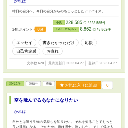
かれは
昨日の自分へ、今日の自分からのちょっとしたアドバイス。
228,585
小説
位 / 228,585件
8,862
0pt
24h.ポイント
位 / 8,862件
ｴｯｾｲ・ﾉﾝﾌｨｸｼｮﾝ
エッセイ
書きたかっただけ
応援
自己肯定感
お疲れ
文字数 620
最終更新日 2023.04.27
登録日 2023.04.27
現代文学
連載中
長編
お気に入りに追加
0
空を飛んでるあなたになりたい
かれは
自分とは違う生物の気持ちを知りたい。 それを知ることでもっと
良い世界になる。 そのために僕は博士に協力した。 そして僕は人