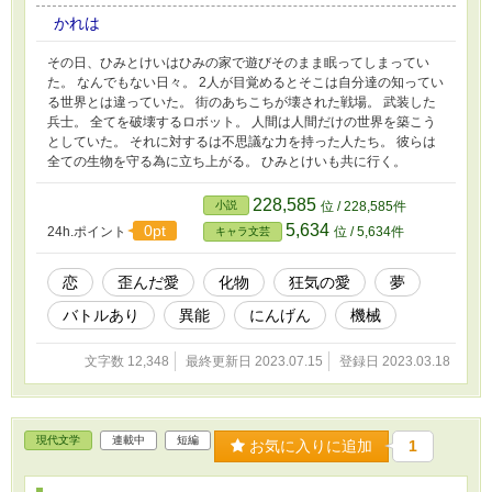
かれは
その日、ひみとけいはひみの家で遊びそのまま眠ってしまってい
た。 なんでもない日々。 2人が目覚めるとそこは自分達の知ってい
る世界とは違っていた。 街のあちこちが壊された戦場。 武装した
兵士。 全てを破壊するロボット。 人間は人間だけの世界を築こう
としていた。 それに対するは不思議な力を持った人たち。 彼らは
全ての生物を守る為に立ち上がる。 ひみとけいも共に行く。
228,585
小説
位 / 228,585件
5,634
0pt
24h.ポイント
位 / 5,634件
キャラ文芸
恋
歪んだ愛
化物
狂気の愛
夢
バトルあり
異能
にんげん
機械
文字数 12,348
最終更新日 2023.07.15
登録日 2023.03.18
現代文学
連載中
短編
お気に入りに追加
1