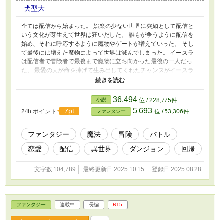
犬型大
全ては配信から始まった。 娯楽の少ない世界に突如として配信と
いう文化が芽生えて世界は狂いだした。 誰もが争うように配信を
始め、それに呼応するように魔物やゲートが増えていった。 そし
て最後には増えた魔物によって世界は滅んでしまった。 イースラ
は配信者で冒険者で最後まで魔物に立ち向かった最後の一人だっ
た。 最愛の人が命を捧げて生み出してくれたチャンスがイースラ
を回帰へといざなった。 まだまだ配信のことをみんな理解してい
ない子供時代に戻ってきた。 配信をうまく使えば強くなれる。 回
帰前の知識も、学んできたことも覚えている。 もう世界を、大切
36,494
小説
位 / 228,775件
な人を失わない。 全てを利用して強くなってやる。 配信を利用し
5,693
7pt
24h.ポイント
位 / 53,306件
ファンタジー
て今度こそ世界を救ってみせる。
ファンタジー
魔法
冒険
バトル
恋愛
配信
異世界
ダンジョン
回帰
文字数 104,789
最終更新日 2025.10.15
登録日 2025.08.28
ファンタジー
連載中
長編
R15