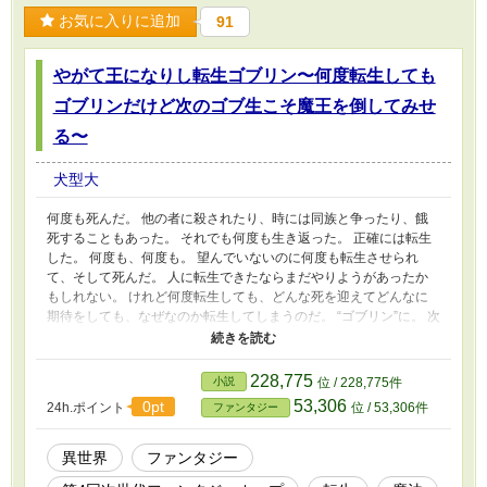
お気に入りに追加
91
やがて王になりし転生ゴブリン〜何度転生しても
ゴブリンだけど次のゴブ生こそ魔王を倒してみせ
る〜
犬型大
何度も死んだ。 他の者に殺されたり、時には同族と争ったり、餓
死することもあった。 それでも何度も生き返った。 正確には転生
した。 何度も、何度も。 望んでいないのに何度も転生させられ
て、そして死んだ。 人に転生できたならまだやりようがあったか
もしれない。 けれど何度転生しても、どんな死を迎えてどんなに
期待をしても、なぜなのか転生してしまうのだ。 “ゴブリン”に。 次
の生こそは生き延びる。 次こそは転生などしないで死んでやる。
そう思っていた。 しかしドゥゼアは思い出す。 なぜゴブリンに転
生するのかを。 なぜ何回もゴブリンになるのかを。 魔王を倒す。
228,775
小説
位 / 228,775件
それが最弱の魔物ゴブリンに課せられた使命なのだった。
53,306
0pt
24h.ポイント
位 / 53,306件
ファンタジー
異世界
ファンタジー