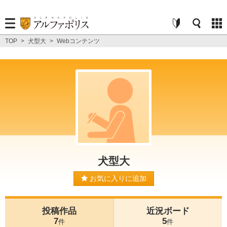
TOP
>
犬型大
>
Webコンテンツ
犬型大
お気に入りに追加
投稿作品
近況ボード
7
5
件
件