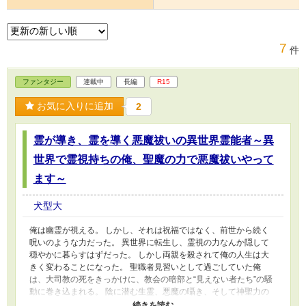
7
件
ファンタジー
連載中
長編
R15
お気に入りに追加
2
霊が導き、霊を導く悪魔祓いの異世界霊能者～異
世界で霊視持ちの俺、聖魔の力で悪魔祓いやって
ます～
犬型大
俺は幽霊が視える。 しかし、それは祝福ではなく、前世から続く
呪いのような力だった。 異世界に転生し、霊視の力なんか隠して
穏やかに暮らすはずだった。 しかし両親を殺されて俺の人生は大
きく変わることになった。 聖職者見習いとして過ごしていた俺
は、大司教の死をきっかけに、教会の暗部と“見えない者たち”の騒
動に巻き込まれる。 陰に潜む生霊、悪魔の囁き、そして神聖力の
中で消えられずに残る魂。 俺はただ一人だけ、その全てが見てし