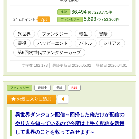
まう。 聖と魔の力を併せ持つ異端の存在として、俺はやがて世界
の“見えない構造”に立ち向かうことになる。
36,494
小説
位 / 228,775件
5,693
7pt
24h.ポイント
位 / 53,306件
ファンタジー
異世界
ファンタジー
転生
冒険
霊視
ハッピーエンド
バトル
シリアス
第6回次世代ファンタジーカップ
文字数 182,173
最終更新日 2026.05.02
登録日 2026.04.01
ファンタジー
連載中
長編
R15
お気に入りに追加
4
異世界ダンジョン配信～回帰した俺だけが配信の
やり方を知っているので今度は上手く配信を活用
して世界のことを救ってみせます～