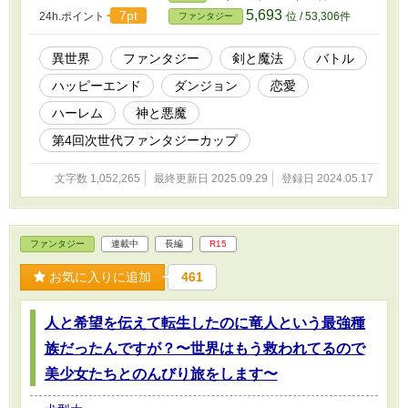
5,693
7pt
24h.ポイント
位 / 53,306件
ファンタジー
異世界
ファンタジー
剣と魔法
バトル
ハッピーエンド
ダンジョン
恋愛
ハーレム
神と悪魔
第4回次世代ファンタジーカップ
文字数 1,052,265
最終更新日 2025.09.29
登録日 2024.05.17
ファンタジー
連載中
長編
R15
お気に入りに追加
461
人と希望を伝えて転生したのに竜人という最強種
族だったんですが？〜世界はもう救われてるので
美少女たちとのんびり旅をします〜