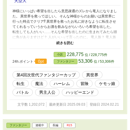
犬型大
神様にいっぱい希望を出したら意思疎通のズレから竜人になりまし
た。 異世界を救ってほしい。 そんな神様からのお願いは異世界に
行った時点でクリア⁉ 異世界を救ったお礼に好きなように転生させ
てくれるっていうからお酒を飲みながらいろいろ希望を出した。
転生しても人がいい……そんな希望を出したのに生まれてみたら頭
に角がありますけど？ 人がいいって言ったのに。 竜人族？ 竜人族
も人だって確かにそうだけど人間以外に人と言われている種族がい
るなんて聞いてないよ！ それ以外はおおよそ希望通りだけど……
転生する世界の神様には旅をしてくれって言われるし。 まあ自由
228,775
小説
位 / 228,775件
に世界を見て回ることは夢だったからそうしますか。 もう世界は
53,306
0pt
24h.ポイント
位 / 53,306件
ファンタジー
救ったからあとはのんびり第二の人生を生きます。 竜人に転生し
たリュードが行く、のんびり異世界記ここに始まれり。
第4回次世代ファンタジーカップ
異世界
転生
魔法
ハーレム
冒険
ケモッ娘
バトル
男主人公
ハッピーエンド
文字数 1,202,072
最終更新日 2025.09.03
登録日 2024.02.21
ファンタジー
連載中
長編
R15