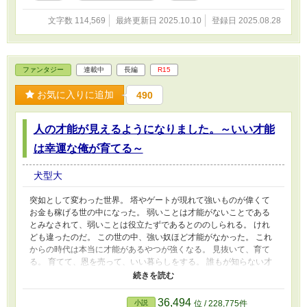
文字数 114,569
最終更新日 2025.10.10
登録日 2025.08.28
ファンタジー
連載中
長編
R15
お気に入りに追加
490
人の才能が見えるようになりました。～いい才能
は幸運な俺が育てる～
犬型大
突如として変わった世界。 塔やゲートが現れて強いものが偉くて
お金も稼げる世の中になった。 弱いことは才能がないことである
とみなされて、弱いことは役立たずであるとののしられる。 けれ
ども違ったのだ。 この世の中、強い奴ほど才能がなかった。 これ
からの時代は本当に才能があるやつが強くなる。 見抜いて、育て
る。 育てて、恩を売って、いい暮らしをする。 誰もが知らない才
能を見抜け。 そしてこの世界を生き残れ。 なろう、カクヨムその
他サイトでも掲載。 更新不定期
36,494
小説
位 / 228,775件