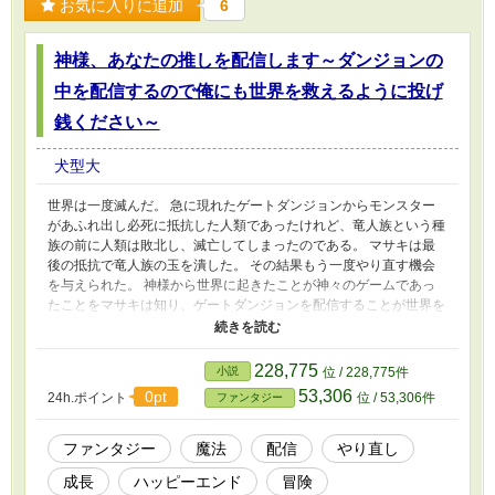
お気に入りに追加
6
神様、あなたの推しを配信します～ダンジョンの
中を配信するので俺にも世界を救えるように投げ
銭ください～
犬型大
世界は一度滅んだ。 急に現れたゲートダンジョンからモンスター
があふれ出し必死に抵抗した人類であったけれど、竜人族という種
族の前に人類は敗北し、滅亡してしまったのである。 マサキは最
後の抵抗で竜人族の玉を潰した。 その結果もう一度やり直す機会
を与えられた。 神様から世界に起きたことが神々のゲームであっ
たことをマサキは知り、ゲートダンジョンを配信することが世界を
救うことに繋がるのだということも知った。 どの神にも注目され
なかった男は二回目の人生神様の推しを配信して生き残る。 神様
の推しを配信するんです。 少しぐらい投げ銭もらったっていいよ
228,775
小説
位 / 228,775件
な？
53,306
0pt
24h.ポイント
位 / 53,306件
ファンタジー
ファンタジー
魔法
配信
やり直し
成長
ハッピーエンド
冒険