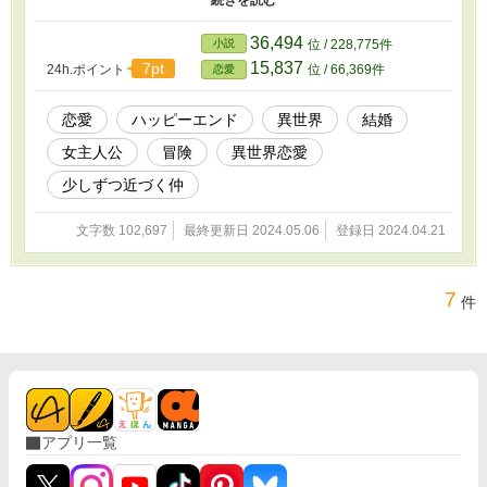
変な男キリアン。 善きことをするのだと言い、助けてやったら妙
に懐かれてお礼をするのだとついてきた。 元皇女テシアは巡礼旅
36,494
小説
位 / 228,775件
の末に幸せを掴み取れるのか。 いや、絶対にハッピーエンドにし
15,837
7pt
24h.ポイント
位 / 66,369件
恋愛
てみせるのだ。 「私は絶対に幸せになります」 後に聖女テシアの
世直し旅と呼ばれることになる、世直しのつもりもないトラブル旅
の物語が始まる。
恋愛
ハッピーエンド
異世界
結婚
女主人公
冒険
異世界恋愛
少しずつ近づく仲
文字数 102,697
最終更新日 2024.05.06
登録日 2024.04.21
7
件
アプリ一覧