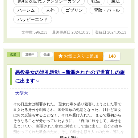
第4回次世代ファンタジーカップ
転生
魔法
ハーレム
人外
ゴブリン
冒険・バトル
ハッピーエンド
文字数 596,213
最終更新日 2024.10.23
登録日 2024.05.13
恋愛
連載中
長編
お気に入りに追加
148
悪役皇女の巡礼活動 ～断罪されたので世直しの旅
に出ます～
犬型大
その日皇女は断罪された。 聖女に毒を盛り殺害しようとした罪で
皇女たる身分を剥奪され、国外追放の処罰となった。 けれど皇女
は何の反論もすることなく、それを受け入れた。 まるで最初から
そうなることが分かっていたように。 「自由に旅をして、幸せを
見つけたい」 断罪された皇女は神官として旅に出た。 自分の身を
預かってくれた教会のため、そして幸せを願う人々のために巡礼を
行いながら自分の幸せを見つけるための旅。 そこで出会ったのは