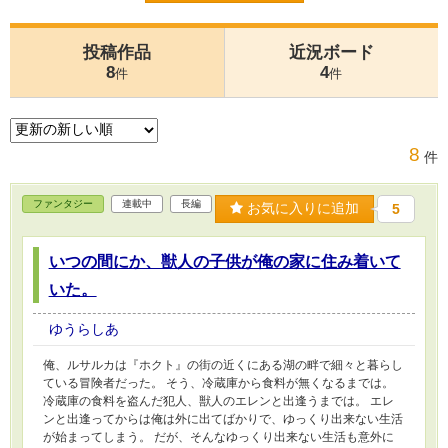
投稿作品
近況ボード
8
4
件
件
8
件
ファンタジー
連載中
長編
お気に入りに追加
5
いつの間にか、獣人の子供が俺の家に住み着いて
いた。
ゆうらしあ
俺、ルサルカは『ホクト』の街の近くにある湖の畔で細々と暮らし
ている冒険者だった。 そう、冷蔵庫から食料が無くなるまでは。
冷蔵庫の食料を盗んだ犯人、獣人のエレンと出逢うまでは。 エレ
ンと出逢ってからは俺は外に出てばかりで、ゆっくり出来ない生活
が始まってしまう。 だが、そんなゆっくり出来ない生活も意外に