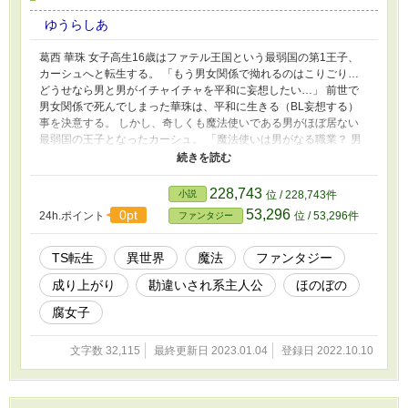
ゆうらしあ
葛西 華珠 女子高生16歳はファテル王国という最弱国の第1王子、
カーシュへと転生する。 「もう男女関係で拗れるのはこりごり…
どうせなら男と男がイチャイチャを平和に妄想したい…」 前世で
男女関係で死んでしまった華珠は、平和に生きる（BL妄想する）
事を決意する。 しかし、奇しくも魔法使いである男がほぼ居ない
最弱国の王子となったカーシュ。 「魔法使いは男がなる職業？ 男
がウチの国にはほぼ居ない！？ そんなのBL化出来ないじゃ
ん！！」 カーシュは自分の欲望の為に動き出す。 男がウチの国に
来るにはどうすればいいのか。男が来たくなる国を作る。 国を良
228,743
小説
位 / 228,743件
くする為動くと、最弱国と呼ばれる国だからこそ麒麟児だと祭り上
53,296
0pt
24h.ポイント
位 / 53,296件
ファンタジー
げられ、有名人になり、美少年の容姿も相まって沢山の貴族達から
求婚されて？ 「私が結婚！？ 結婚は人生の墓場！！ 私は平和にBL
化出来てたらそれで良いの！！」 カーシュは国にギャンブル街を
TS転生
異世界
魔法
ファンタジー
作り、風俗街を作り、下水を整備したりする。 そして、多くの国
成り上がり
勘違いされ系主人公
ほのぼの
民に慕われ、聖王と呼ばれる様になる。 これは美少年（腐女子）
による、自分安全世界平和BL化計画の第一歩。 国を最弱から最強
腐女子
へ、国民に男を増やすが免疫が無い為何も話さず、BL妄想をして
鼻を膨らます、そんなイケメン王子のスローライフ。 ※気楽に、
文字数 32,115
最終更新日 2023.01.04
登録日 2022.10.10
頭を空っぽにして読んで頂けると幸いです(￣^￣)ゞ