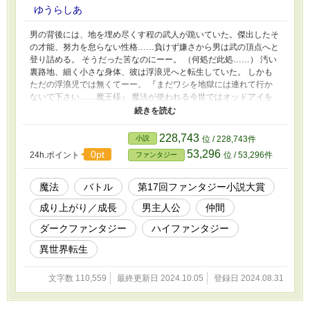
ゆうらしあ
男の背後には、地を埋め尽くす程の武人が跪いていた。傑出したそ
の才能、努力を怠らない性格……負けず嫌さから男は武の頂点へと
登り詰める。 そうだった筈なのにーー。 （何処だ此処……） 汚い
裏路地、細く小さな身体、彼は浮浪児へと転生していた。 しかも
ただの浮浪児では無くてーー。 『まだワシを地獄には連れて行か
ないで下さい……魔王様』 魔法が使われる今世ではオッドアイを
持つ者は『魔王』と呼ばれる始末。 と言っても、浮浪児の魔王に
食べ物がある訳でも無く、細い身体で何か出来る訳でも無く、魔法
も使えない。 フラフラと生死を彷徨っていると、彼はある白髪の
228,743
小説
位 / 228,743件
少女と出会う。 でもその子には『勇者』と言われたり、人攫いに
53,296
0pt
24h.ポイント
位 / 53,296件
ファンタジー
遭ったり、国の存亡を賭けた戦いに参加する事になったりーー。
今世ではゆっくりと強さを追い求めたい魔王兼勇者の少年アレク
は、波瀾万丈な生活を送って行く。 背後に何人モノ仲間を連れて
魔法
バトル
第17回ファンタジー小説大賞
ーー。 ※『◇』が話名に付いている場合、他者視点のみのお話に
成り上がり／成長
男主人公
仲間
なります。なろうでも掲載しております。 よろしくお願いします_:
(´ཀ`」 ∠):
ダークファンタジー
ハイファンタジー
異世界転生
文字数 110,559
最終更新日 2024.10.05
登録日 2024.08.31