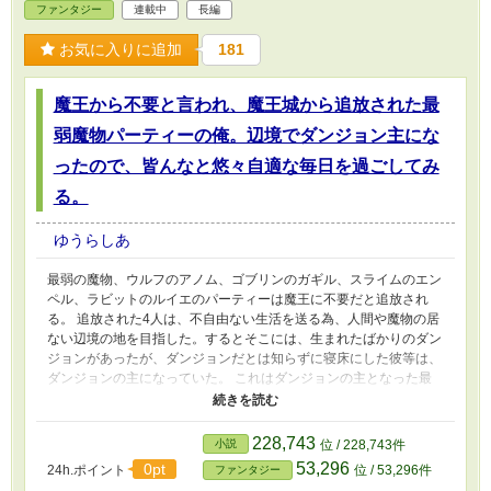
ファンタジー
連載中
長編
お気に入りに追加
181
魔王から不要と言われ、魔王城から追放された最
弱魔物パーティーの俺。辺境でダンジョン主にな
ったので、皆んなと悠々自適な毎日を過ごしてみ
る。
ゆうらしあ
最弱の魔物、ウルフのアノム、ゴブリンのガギル、スライムのエン
ペル、ラビットのルイエのパーティーは魔王に不要だと追放され
る。 追放された4人は、不自由ない生活を送る為、人間や魔物の居
ない辺境の地を目指した。するとそこには、生まれたばかりのダン
ジョンがあったが、ダンジョンだとは知らずに寝床にした彼等は、
ダンジョンの主になっていた。 これはダンジョンの主となった最
弱な魔物パーティーが、罠を張り巡らさず、人と友好を築き、進化
し、魔物と人との架け橋になる地を作る物語。 「パンドラの箱」
「兵器製造機」「幽遊暗殺者」「睡眠聖女」、色々な異名が付く様
228,743
小説
位 / 228,743件
になった彼等、最弱魔物パーティーは、最弱から最強へと成り上が
53,296
0pt
24h.ポイント
位 / 53,296件
ファンタジー
る。 ※基本的にダンジョン経営物になる予定です。第1話だけ長い