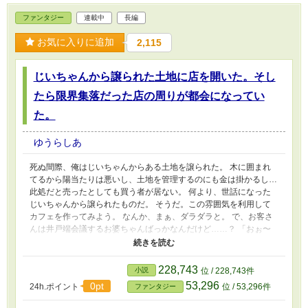
ファンタジー
連載中
長編
お気に入りに追加
2,115
じいちゃんから譲られた土地に店を開いた。そし
たら限界集落だった店の周りが都会になってい
た。
ゆうらしあ
死ぬ間際、俺はじいちゃんからある土地を譲られた。 木に囲まれ
てるから陽当たりは悪いし、土地を管理するのにも金は掛かるし…
此処だと売ったとしても買う者が居ない。 何より、世話になった
じいちゃんから譲られたものだ。 そうだ。この雰囲気を利用して
カフェを作ってみよう。 なんか、まぁ、ダラダラと。 で、お客さ
んは井戸端会議するお婆ちゃんばっかなんだけど……？ 「おぉ〜
っ！！？ 腰が！！ 腰が痛くないよ！？」 「あ、足が軽いよぉ〜
っ！！」 「あの時みたいに頭が冴えるわ…！！」 あ、あのー…？
その場所には何故か特別な事が起こり続けて…？ これは後々、地
228,743
小説
位 / 228,743件
球上で異世界の扉が開かれる前からのお話。 ※HOT男性向けラン
53,296
0pt
24h.ポイント
位 / 53,296件
ファンタジー
キング1位達成 ※ファンタジーランキング 24h 3位達成 ※ゆる〜
く、思うがままに書いている作品です。読者様もゆる〜く呼んで頂