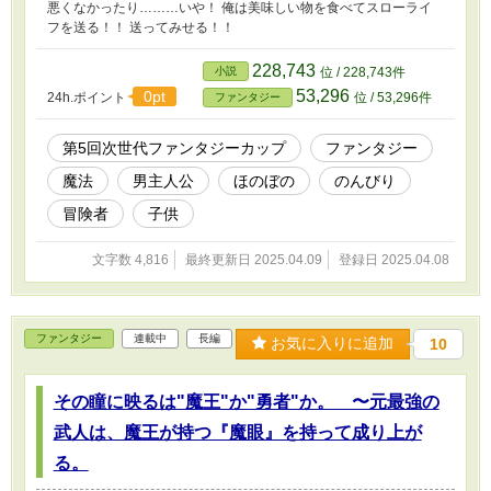
悪くなかったり………いや！ 俺は美味しい物を食べてスローライ
フを送る！！ 送ってみせる！！
228,743
小説
位 / 228,743件
53,296
0pt
24h.ポイント
位 / 53,296件
ファンタジー
第5回次世代ファンタジーカップ
ファンタジー
魔法
男主人公
ほのぼの
のんびり
冒険者
子供
文字数 4,816
最終更新日 2025.04.09
登録日 2025.04.08
ファンタジー
連載中
長編
お気に入りに追加
10
その瞳に映るは"魔王"か"勇者"か。 〜元最強の
武人は、魔王が持つ『魔眼』を持って成り上が
る。