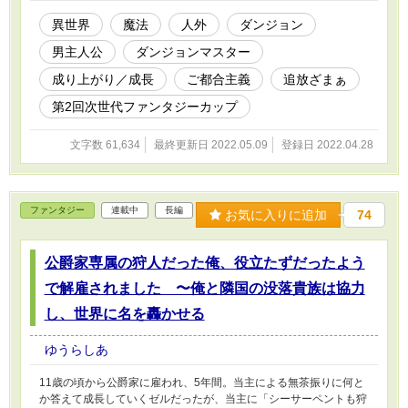
ですがご了承下さい。カクヨムでも投稿されております。
異世界
魔法
人外
ダンジョン
男主人公
ダンジョンマスター
成り上がり／成長
ご都合主義
追放ざまぁ
第2回次世代ファンタジーカップ
文字数 61,634
最終更新日 2022.05.09
登録日 2022.04.28
ファンタジー
連載中
長編
お気に入りに追加
74
公爵家専属の狩人だった俺、役立たずだったよう
で解雇されました 〜俺と隣国の没落貴族は協力
し、世界に名を轟かせる
ゆうらしあ
11歳の頃から公爵家に雇われ、5年間。当主による無茶振りに何と
か答えて成長していくゼルだったが、当主に「シーサーペントも狩