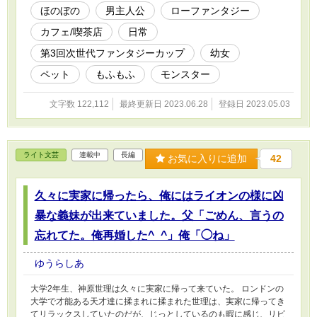
ければ幸いです。カクヨムでも投稿中。
ほのぼの
男主人公
ローファンタジー
カフェ/喫茶店
日常
第3回次世代ファンタジーカップ
幼女
ペット
もふもふ
モンスター
文字数 122,112
最終更新日 2023.06.28
登録日 2023.05.03
ライト文芸
連載中
長編
お気に入りに追加
42
久々に実家に帰ったら、俺にはライオンの様に凶
暴な義妹が出来ていました。父「ごめん、言うの
忘れてた。俺再婚した^_^」俺「◯ね」
ゆうらしあ
大学2年生、神原世理は久々に実家に帰って来ていた。 ロンドンの
大学で才能ある天才達に揉まれに揉まれた世理は、実家に帰ってき
てリラックスしていたのだが、じっとしているのも暇に感じ、リビ