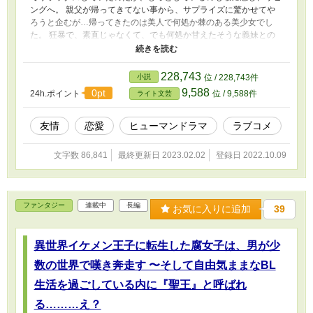
ングへ。 親父が帰ってきてない事から、サプライズに驚かせてや
ろうと企むが…帰ってきたのは美人で何処か棘のある美少女でし
た。 狂暴で、素直じゃなくて、でも何処か甘えたそうな義妹との
焦ったい生活が始まる。 ゆっくり進展していきます。 ※面白いと
思ったらお気に入り宜しくお願いしますm(_ _)mなろう、カクヨム
でも掲載しております。
228,743
小説
位 / 228,743件
9,588
0pt
24h.ポイント
位 / 9,588件
ライト文芸
友情
恋愛
ヒューマンドラマ
ラブコメ
文字数 86,841
最終更新日 2023.02.02
登録日 2022.10.09
ファンタジー
連載中
長編
お気に入りに追加
39
異世界イケメン王子に転生した腐女子は、男が少
数の世界で嘆き奔走す 〜そして自由気ままなBL
生活を過ごしている内に『聖王』と呼ばれ
る………え？