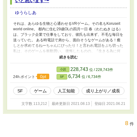
いと思います〜
ゆうらしあ
それは、あらゆる生物と心通わせるVRゲーム。その名もKoruseit
world online。 都内に住む29歳OLの四月一日 春（わたぬき はる）
は、ブラック企業で仕事をしており、彼氏も出来ず、不毛な毎日を
送っていた。 ある時電話で弟から、面白そうなゲームがある！癒
しとか求めてるねーちゃんにぴったり！と言われ電話をぶち切った
私は、そのゲームを衝動買い。 後悔したものの、『生きる為に何
をする？限定された時間で何をする？癒しと刺激を貴方に。』とい
うパッケージに気持ちはぶち上がり！ よし、やってみるか。 私の
退屈な日常に少しでも癒しと刺激をくれ。 やがて『幻想姫』と呼
228,743
小説
位 / 228,743件
ばれる様になり、敬われ、恐れられる、そんなゲームライフが今始
6,734
0pt
24h.ポイント
位 / 6,734件
SF
まる。
SF
ゲーム
人工知能
成り上がり／成長
文字数 113,212
最終更新日 2021.08.13
登録日 2021.06.21
8
件