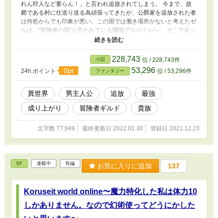
れん狩人など要らん！」と言われ追放されてしまう。 今まで、故
郷である村に仕送り送る為頑張ってきたが、公爵家を追放された者
は何処からでも印象が悪い。この国では働き場所がないと考えたゼ
ルは、"冒険者の国"と言われている隣国アルベイルへ。 そこで会っ
たのは、家を立て直そうと奮闘している没落貴族"サーラ"だった。
金も人望もないサーラだったがゼルと"とある契約"を交わす事で、
ドンドン頭角を現し、世界でも有名な貴族へと昇華する。 これは
228,743
小説
位 / 228,743件
無能と追い出された狩人と、悲しい没落貴族が成り上がっていく物
53,296
0pt
24h.ポイント
位 / 53,296件
ファンタジー
語である。 ※カクヨム、なろうにも掲載されてます
異世界
男主人公
追放
最強
成り上がり
冒険者ギルド
貴族
文字数 77,949
最終更新日 2022.01.30
登録日 2021.12.23
SF
連載中
長編
お気に入りに追加
137
Koruseit world online〜魔力特化した私は体力10
しかありません。なので幻術使ってどうにかした