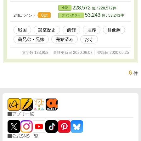
して、一人の大臣の案が採用され、数ヶ月、数
年後には何とか持ち直すことが出来た―― こ
228,572
小説
位 / 228,572件
の物語の始まりはここから…… ある日、国王
53,243
0pt
24h.ポイント
位 / 53,243件
ファンタジー
は息子に自分の寿命が短いことを告げる。 国
王が亡くなってから、町や村では「悪夢」とい
う得体の知れないものが噂されるようになっ
戦国
架空歴史
飢饉
埋葬
群像劇
た。 大臣の一人、剛昌は急死する前の国王の
義兄弟・兄妹
完結済み
お寺
異変に気が付き調査を進めていくが……。
これは理弔と呼ばれる村が出来るまでの物
語……。 登場人物たちの過去からこの先に待
文字数 133,958
最終更新日 2020.06.07
登録日 2020.05.25
ち受ける未来までを描いた儚き物語……。 そ
して、この物語の本質は登場人物たち全員が主
人公となり「死者の為に紡ぐ物語」であるとい
6
件
うこと。
アプリ一覧
公式SNS一覧