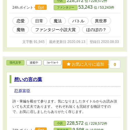
228,572
小説
位 / 228,572件
っている銀髪の少女。また別の位置ではモンスターに舐められ続け
53,243
0pt
24h.ポイント
位 / 53,243件
ファンタジー
る金髪の少女……。 そう、この少女たちこそ、ゼクスと死闘を
繰り広げた元魔王と元四天王だった―― ゼクスは生き残ってい
た魔力を失った魔王と四天王を守りつつ、アリシアと過ごすかどう
恋愛
日常
魔法
バトル
異世界
か悩む。 そこに現れたのは格闘家の男。他愛もなく勝利するゼ
魔物
ファンタジー小説大賞
ほのぼの？
クスだったが、男が言い放った一言によってゼクスはもう一度キレ
ることとなる。 「姫を連れ去った、剣を持った魔王が居るから
と！ 退治してくれと頼まれたんだ！」 格闘家は王様に頼まれ
文字数 91,945
最終更新日 2020.09.13
登録日 2020.08.03
たと、そうゼクスに告げた。「クソジジイ」と吐き捨てた後、ゼク
スは格闘家の男に伝言を頼んだ。 「帰ったらクソ野郎に伝えてく
れ、『そっちがその気なら全力でかかってこい』ってな」 ゼク
スの言葉を受け取り、格闘家はその場を去って行った。 これ
現代文学
連載中
ｼｮｰﾄｼｮｰﾄ
お気に入りに追加
0
は、彼女とキャッキャウフフをしながらも、剣士が魔王城を守るち
ょっとエッチな異世界恋愛バトルファンタジー！？ ※第八話まで
毎日15時更新します(_ _)
想いの言の葉
忍原富臣
詩・掌編を載せて参ります。気になりましたタイトルからお読み頂
いても大丈夫であります。 それぞれ短くも完結する物語ですの
で、お気に召しましたらありがたく存じます。
228,572
小説
位 / 228,572件
9,598