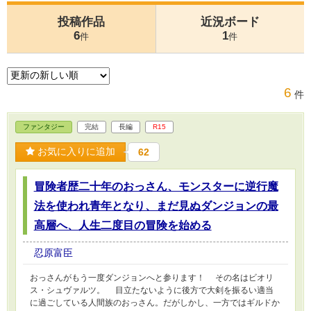
投稿作品
近況ボード
6
1
件
件
6
件
ファンタジー
完結
長編
R15
お気に入りに追加
62
冒険者歴二十年のおっさん、モンスターに逆行魔
法を使われ青年となり、まだ見ぬダンジョンの最
高層へ、人生二度目の冒険を始める
忍原富臣
おっさんがもう一度ダンジョンへと参ります！ その名はビオリ
ス・シュヴァルツ。 目立たないように後方で大剣を振るい適当
に過ごしている人間族のおっさん。だがしかし、一方ではギルドか