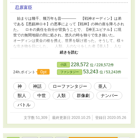
忍原富臣
始まりは幾千、幾万年も昔―――― 【戦神オーディン】は弟
である【悪戯神ロキ】の悪事によって【戦神】の神の座を降ろされ
た。 ロキの責任を自分が背負うことで、【神王ユピテル】に現
世での無間地獄の刑に処され、悠久の時を独りで生き抜いた。
オーディンは黄金の槍を携え、世界を駆け巡った。そうして、様々
な生き物を目にした。 人類、人のなりをした者【亜人】、人な
らざる者【獣人】……、三種族が弱肉強食によって襲い襲われを繰
り返していた。 人類は非力であり、亜人にも獣人にも敵うこと
はなかった。しかし、人類は逃げることで己の命を守り種族を繁栄
228,572
小説
位 / 228,572件
させ続けた。 亜人と獣人は自然や動物が神の力によって姿を変
53,243
0pt
24h.ポイント
位 / 53,243件
ファンタジー
えた者であり、彼等には種族を繁栄させる術がなかった。その為、
この二種族は自然と消滅していくしかなかった―――― 時は流
れ、亜人も獣人も世界の表舞台から消え去った。そして、世界を渡
神
神話
ローファンタジー
亜人
り歩いていたオーディンは手持ち無沙汰になり、丘の上で立ち尽く
獣人
中世
人類
群像劇
ナンバー
していた。 人類を陰ながら見続けてきたオーディンは想う。
「この世界はとても残酷であり、亜人や獣人が消えたとしても人類
バトル
に平等など存在しない」と。 オーディンは神界に居るロキに頼
み、広大な土地の崖に王国を築いた。青草の生い茂る草原、大地を
文字数 51,309
最終更新日 2020.10.25
登録日 2020.05.26
潤す湖、他国から攻め入られることのないように片側には切り立つ
山々を作り上げた。 人類の居ない王国。オーディンは苦しむ者
達を救う為、【トバシラ】と呼ぶ十人の従者を集めた。ロキの手助
けにより、彼等には神の力が与えられた―――― 【大国オーデ