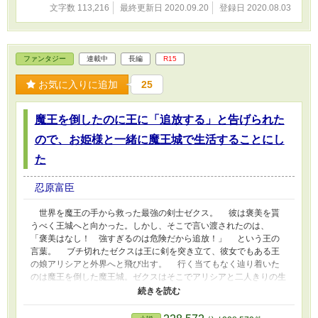
でいたのはまさかの彩芽と彩香。 そして、銀治のトラウマであ
文字数 113,216
最終更新日 2020.09.20
登録日 2020.08.03
り初恋である相手が銀治の部屋に訪れる……。早く帰って欲しい銀
治であったが、圧倒的女子力に負けてしまい倒れてしまった。
銀治が起き、初恋相手との一つ屋根の下にインターホンの音……。
玄関先に待ち受けていたのは彩芽と彩香。 四人が鉢合わせに
ファンタジー
連載中
長編
R15
なり危うく修羅場に……？？？ 主人公銀治と彩芽、彩香、初恋
の相手も含めたすれ違いつつも惹かれ合っていく王道ラブコメ！？
お気に入りに追加
25
魔王を倒したのに王に「追放する」と告げられた
ので、お姫様と一緒に魔王城で生活することにし
た
忍原富臣
世界を魔王の手から救った最強の剣士ゼクス。 彼は褒美を貰
うべく王城へと向かった。しかし、そこで言い渡されたのは、
「褒美はなし！ 強すぎるのは危険だから追放！」 という王の
言葉。 ブチ切れたゼクスは王に剣を突き立て、彼女でもある王
の娘アリシアと外界へと飛び出す。 行く当てもなく辿り着いた
のは魔王を倒した魔王城。ゼクスはそこでアリシアと二人きりの生
活をしようとする。 だがしかし、ベッドで寝ていたゼクスの布
団の中――そこに居たのはなぜか全裸で寝ている少女フウ。 フ
ウに連れられて外に出た広場には、スライムの粘液でベタベタにな