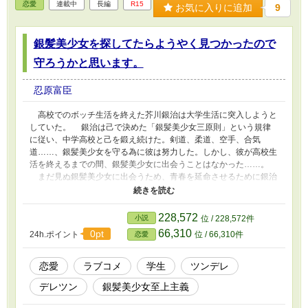
恋愛
連載中
長編
R15
ィーン】の建国から百年以上が経ち、国内の人類たちは幸福だっ
お気に入りに追加
9
た。家を与えられ、食料を与えられ、仕事を与えられ、生きる事に
不自由のないその国では争いごとはほとんど起きることが無かっ
た。 オーディーン国の豊かな土地を狙う他国からの進軍。その
銀髪美少女を探してたらようやく見つかったので
戦闘の終わり際、トバシラのメンバーであるヴェートは戦地から飛
守ろうかと思います。
び立つ巨大な竜を見たと言う。 オーディンやロキ、亜人や獣
人、神の思惑が交差する異種族戦争が今始まる！！！ （※神話を
忍原富臣
ベースにしているだけですので、実際のものとは異なります。）
第六話（約30話分ほど）まで、毎日17時に投稿します(_ _)
高校でのボッチ生活を終えた芥川銀治は大学生活に突入しようと
していた。 銀治は己で決めた「銀髪美少女三原則」という規律
に従い、中学高校と己を鍛え続けた。剣道、柔道、空手、合気
道……、銀髪美少女を守る為に彼は努力した。しかし、彼が高校生
活を終えるまでの間、銀髪美少女に出会うことはなかった……。
まだ見ぬ銀髪美少女に出会うため、青春を延命させるために銀治
は大学へと進学。 そして、大学初日、階段を上がろうとしてい
た矢先、ようやく彼の元に落ちてきたのだ。 白パンが――！！
誰とも付き合わないことを決めた主人公銀治と男性に対してトラ
228,572
小説
位 / 228,572件
ウマを抱く彩芽。そんな彩芽を楽しませようとする双子であり姉で
66,310
0pt
24h.ポイント
位 / 66,310件
恋愛
ある彩香……。 大学生活が始まってから出会えない日が続く
も、再び三人は大学の校門で出会う。 男子学生に絡まれていた
所を助け彩芽と彩香に感謝された銀治であったが、可愛すぎる彩芽
恋愛
ラブコメ
学生
ツンデレ
と綺麗な彩香にぼっちで過ごしてきた彼が絶えられる訳もなくダメ
デレツン
銀髪美少女至上主義
ージを受ける。 途中、昔の出来事を振り返り暗くなってしまう
銀治は独り暮らしということもあり、お隣さんに挨拶へ。隣に住ん