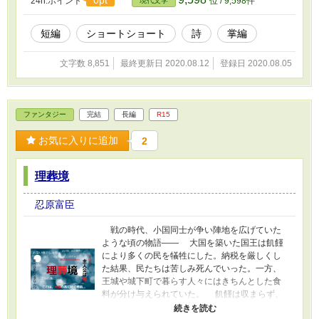
0pt
24h.ポイント
位 / 9,598件
現代文学
短編
ショートショート
詩
掌編
文字数 8,851
最終更新日 2020.08.12
登録日 2020.08.05
ファンタジー
完結
長編
R15
お気に入りに追加
2
理葬境
忍原富臣
戦の時代、小国同士が争い陣地を広げていた
ような頃の物語―― 大国を築いた国王は飢饉
により多くの民を犠牲にした。納税を厳しくし
た結果、民たちは苦しみ死んでいった。一方、
王城や城下町で暮らす人々にはきちんとした食
料が分け与えられていた。 飢饉は収まらず、
国王は大臣達に何か案を出すように命じる。そ