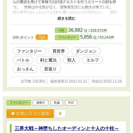
らの要請を受けて単独での討伐クエストを行うエリートの顔を持
つ。 性格はやる気がなく、冒険者生活にも飽きが来ていた。
四十後半のおっさんには大剣が重いのだから仕方がない。 逆行
魔法を使われ、十六歳へと変えられる。だが、不幸中の幸い……い
や、おっさんからすればとんでもないプレゼントがあった。 経
験も記憶もそのままなのである。 モンスターは攻撃をしても手
36,982
小説
位 / 228,572件
応えのないビオリスの様子に一目散に逃げた。
5,856
7pt
24h.ポイント
位 / 53,243件
ファンタジー
ファンタジー
異世界
ダンジョン
バトル
剣と魔法
獣人
エルフ
おっさん
若返り
文字数 105,861
最終更新日 2021.01.11
登録日 2020.11.28
ファンタジー
連載中
長編
R15
お気に入りに追加
0
三界大戦～神堕ちしたオーディンと十人の十柱～