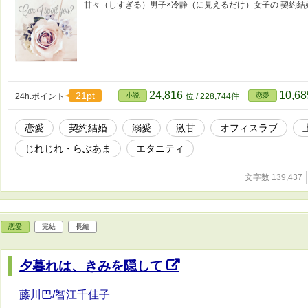
甘々（しすぎる）男子×冷静（に見えるだけ）女子の 契約結
24,816
10,6
21pt
24h.ポイント
小説
位 / 228,744件
恋愛
恋愛
契約結婚
溺愛
激甘
オフィスラブ
じれじれ・らぶあま
エタニティ
文字数 139,437
恋愛
完結
長編
夕暮れは、きみを隠して
藤川巴/智江千佳子