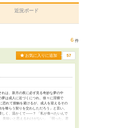
近況ボード
6
件
お気に入りに追加
57
それは、新月の夜に必ず見る奇妙な夢の中
の夢は成人に近づくにつれ、徐々に淫猥で
剰に恐れて接触を避けるが、成人を迎えるその
肉を喰らう契りを交わしただろう」と言い、
優しく、温かくて――？ 「私が食べたいんで
、美味いと思えるわけがない」 「弱った。君
――愛おしいから食べてしまいたい。愛してい