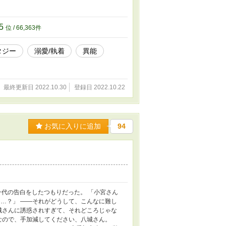
たいのです」 「ユゼフィーナ嬢、……誘惑し
運命のはじまりについての物語。 「ユゼフィ
いい。あなたを愛している。今後誰があなた
05
位 / 66,363件
手放す気がないし、あなた以外にはまったく
タジー
溺愛/執着
異能
最終更新日 2022.10.30
登録日 2022.10.22
お気に入りに追加
94
一代の告白をしたつもりだった。 「小宮さん
…？」 ――それがどうして、こんなに難し
城さんに誘惑されすぎて、それどころじゃな
なので、手加減してください、八城さん。