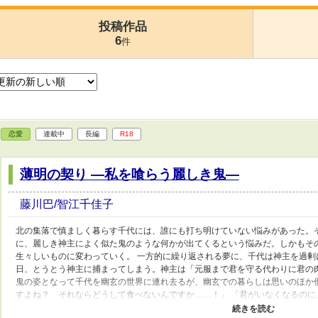
投稿作品
6
件
恋愛
連載中
長編
R18
薄明の契り ―私を喰らう麗しき鬼―
藤川巴/智江千佳子
北の集落で慎ましく暮らす千代には、誰にも打ち明けていない悩みがあった。
に、麗しき神主によく似た鬼のような何かが出てくるという悩みだ。しかもそ
生々しいものに変わっていく。 一方的に繰り返される夢に、千代は神主を過
日、とうとう神主に捕まってしまう。神主は「元服まで君を守る代わりに君の
鬼の姿となって千代を幽玄の世界に連れ去るが、幽玄での暮らしは思いのほか
すよね？ それならどうして食べないんですか……！」 「君がいなくなるのに
が泣くと心の臓が痛んで仕方がない。君が消えてしまうことの方が苦痛だ」 