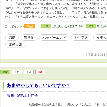
——。 「貴女の身体はまた俺を求めるようになる。貴女はもう、人間のもの
俺によって」 悪女ソフィアに手を差し伸べたのは、因縁の獣人である、獣軍
を吐きながらも彼の手つきはぎこちなく優しい。 「フィア。貴女の拒絶は戯れ
か？」 「もう二度と離さない」 ※ムーンライトノベルズさんにも掲載してお
19,188
8,32
35pt
24h.ポイント
小説
位 / 228,744件
恋愛
恋愛
異世界
ハッピーエンド
シリアス
女主人
悪役令嬢
文字数 242,388
恋愛
完結
長編
R15
あまやかしても、いいですか？
藤川巴/智江千佳子
結婚相手は会社の王子様。 「俺ね、ダメなんだ」 「あー