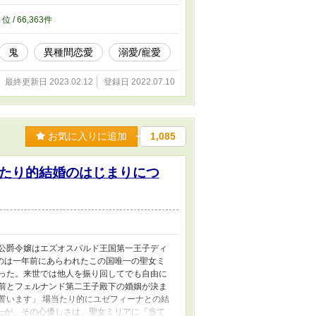
「千代、鬼の執着を舐めるなよ」
2
位 / 66,363件
鬼
異種間恋愛
溺愛/寵愛
最終更新日 2023.02.12
登録日 2022.07.10
お気に入りに追加
1,085
たり的結婚のはじまりにつ
ス公爵令嬢はエズオスパルド王国第一王子ディ
のは一年前にあらわれたこの国唯一の聖女ミ
かった。来世では他人を振り回してでも自由に
お前とフェルナンド第二王子殿下の婚姻が決ま
誓います」 場当たり的にユゼフィーナとの結
たが、その心優しさは、聖女ミリアに『当て