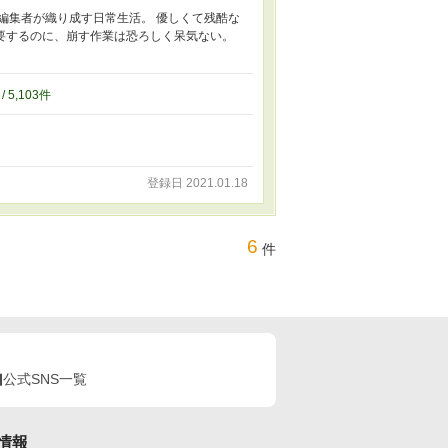
編集者が織り成す日常生活。 優しくて残酷な
要するのに、崩す作業は恐ろしく呆気ない。
/ 5,103件
登録日 2021.01.18
6
件
公式SNS一覧
情報