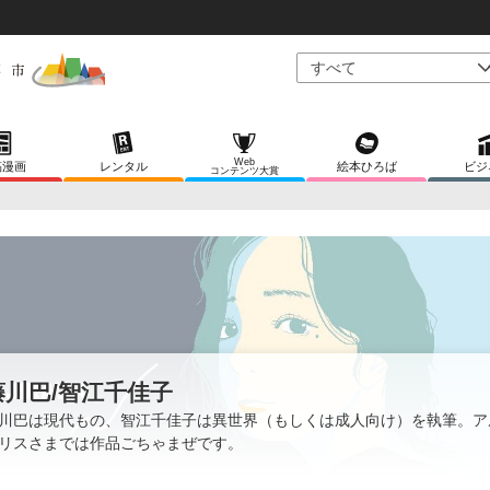
Web
稿漫画
レンタル
絵本ひろば
ビジ
コンテンツ大賞
藤川巴/智江千佳子
川巴は現代もの、智江千佳子は異世界（もしくは成人向け）を執筆。ア
リスさまでは作品ごちゃまぜです。