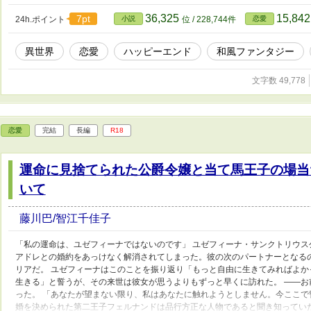
るから食らいたくない。 これは孤独な鬼が愛する女性を喰らうまでのお話。 
36,325
15,84
7pt
24h.ポイント
小説
位 / 228,744件
恋愛
異世界
恋愛
ハッピーエンド
和風ファンタジー
文字数 49,778
恋愛
完結
長編
R18
運命に見捨てられた公爵令嬢と当て馬王子の場当
いて
藤川巴/智江千佳子
「私の運命は、ユゼフィーナではないのです」 ユゼフィーナ・サンクトリウ
アドレとの婚約をあっけなく解消されてしまった。彼の次のパートナーとなる
リアだ。 ユゼフィーナはこのことを振り返り「もっと自由に生きてみればよ
生きる」と誓うが、その来世は彼女が思うよりもずっと早くに訪れた。 ――
った。 「あなたが望まない限り、私はあなたに触れようとしません。今ここで
婚を決められた第二王子フェルナンドは品行方正な人物であると聞き知ってい