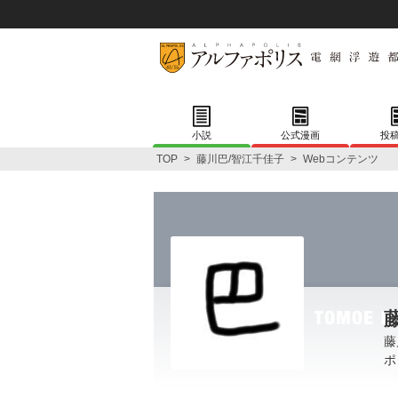
小説
公式漫画
投
TOP
>
藤川巴/智江千佳子
>
Webコンテンツ
藤
ポ