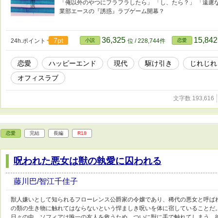
「俺以外のやつにフラフラしたら」 「し、たら？」 「遠慮な
業部エースの『誘惑』ラブゲーム開幕？
36,325
15,84
7pt
24h.ポイント
小説
位 / 228,744件
恋愛
恋愛
ハッピーエンド
現代
駆け引き
じれじれ
オフィスラブ
文字数 193,616
恋愛
完結
長編
R18
呪われた悪女は獣の執愛に囚われる
藤川巴/智江千佳子
獣人嫌いとして知られるフローレンス公爵家の令嬢であり、稀代の悪女と呼ば
の類の生き物に触れてはならないという悍ましき呪いを体に宿していることだ
日々の中、ソフィアは唯一の友人を救うため、ついに獣に手で触れてしまう。