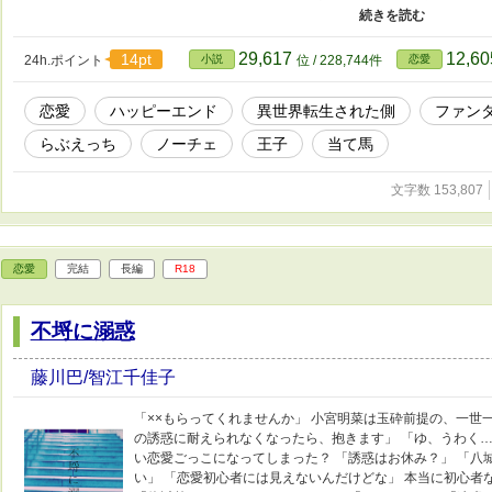
馬』と呼ばれてしまうほどのもので――？ 「ぜひ、わたくしに触れていただき
ないでください」 これは転生された側の脇役が場当たり的結婚の末に行きつく
ーナ、僕はあなたが好きだ。あなたが側にいるなら、この世の全てを捧げても
29,617
12,6
14pt
24h.ポイント
小説
位 / 228,744件
恋愛
の運命を名乗ろうが、僕には関係ない。残念ながら僕はもう手に入れたものを
興味がないんだ」
恋愛
ハッピーエンド
異世界転生された側
ファン
らぶえっち
ノーチェ
王子
当て馬
文字数 153,807
恋愛
完結
長編
R18
不埒に溺惑
藤川巴/智江千佳子
「××もらってくれませんか」 小宮明菜は玉砕前提の、一世
の誘惑に耐えられなくなったら、抱きます」 「ゆ、うわく…
い恋愛ごっこになってしまった？ 「誘惑はお休み？」 「八
い」 「恋愛初心者には見えないんだけどな」 本当に初心者