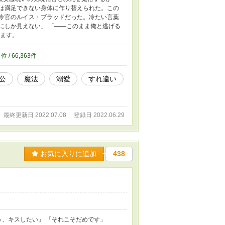
では満足できない身体に作り替えられた。この
司令官のルイス・ブラッドだった。冷たい言葉
にしか見えない」 「——このまま俺と逃げる
ります。
4
位 / 66,363件
公
魔法
溺愛
すれ違い
最終更新日 2022.07.08
登録日 2022.06.29
お気に入りに追加
438
もう、キスしたい」 「それこそだめです」