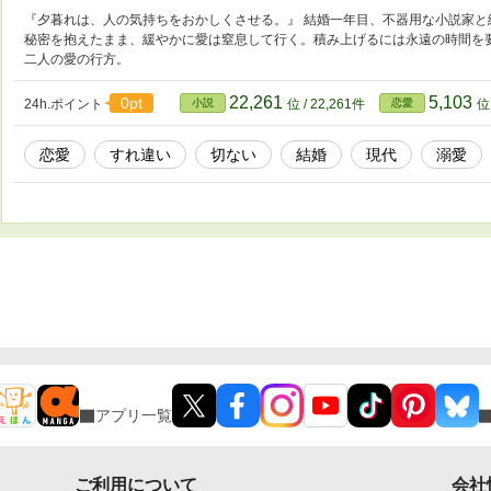
『夕暮れは、人の気持ちをおかしくさせる。』 結婚一年目、不器用な小説家と
秘密を抱えたまま、緩やかに愛は窒息して行く。積み上げるには永遠の時間を
二人の愛の行方。
22,261
5,103
0pt
24h.ポイント
小説
位 / 22,261件
恋愛
位 
恋愛
すれ違い
切ない
結婚
現代
溺愛
アプリ一覧
ご利用について
会社