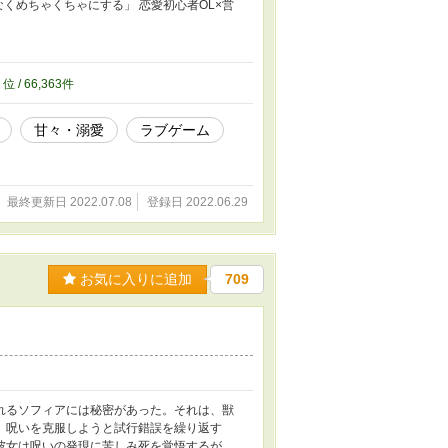
くめちゃくちゃにする」 恋愛初心者OL×営
2
位 / 66,363件
甘々・溺愛
ラブゲーム
最終更新日 2022.07.08
登録日 2022.06.29
お気に入りに追加
709
れるソフィアには秘密があった。それは、獣
。呪いを克服しようと試行錯誤を繰り返す
彼女は呪いの発現に苦しみ死を覚悟するが