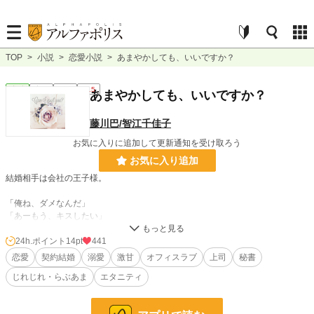
TOP
>
小説
>
恋愛小説
>
あまやかしても、いいですか？
恋愛
完結
長編
R15
あまやかしても、いいですか？
藤川巴/智江千佳子
お気に入りに追加して更新通知を受け取ろう
お気に入り追加
結婚相手は会社の王子様。
「俺ね、ダメなんだ」
「あーもう、キスしたい」
「それこそだめです」
24h.ポイント
14pt
441
甘々（しすぎる）男子×冷静（に見えるだけ）女子の
恋愛
契約結婚
溺愛
激甘
オフィスラブ
上司
秘書
契約結婚生活とはこれいかに。
じれじれ・らぶあま
エタニティ
小説
30,190 位 / 228,666 件