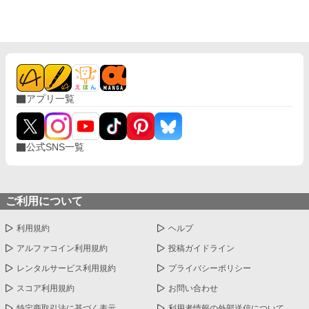
た《エレノア》と、再婚する！」 夫と妹から告げられたのは、地
ら想っていた令嬢がいたのに、彼女は第二王子の婚約者になって
獄に叩き落とされるような、残酷な言葉だった。 カインも結局、
しまったので長年婚約者を作っていなかったという噂がある。そ
私を裏切るのね。 エレノアは、結局、私から全てを奪うのね。 そ
れだというのに王命で大嫌いなジェシカを娶ることになったの
れなら、もういいわ。全部、要らない。 絶対に許さないわ。 私が
だ。 いくら政略結婚とはいえ、ヒューパートに抱かれるのは嫌
味わった苦しみを、悲しみを、怒りを、全部返さないと気がすま
だ。子供ができないという理由があれば離縁できると考えたジェ
ないーー！ 覚悟していてね？ 私は、絶対に貴方達を許さないか
シカは白い結婚を望み、ヒューパートもそれを受け入れた。 そ
ら。 「私、貴方と離婚出来て、幸せよ。 私、あんな男の子供を産
のはず、だったのだが……？ 離縁を望みながらも徐々に絆され
まなくて、幸せよ。 ざまぁみろ」 不定期更新。 この世界は私の
アプリ一覧
ていく公爵令嬢と、実は彼女のことが大好きで仕方ないツンデレ
考えた世界の話です。設定ゆるゆるです。よろしくお願いしま
皇太子によるじれじれラブストーリー。 ※こちらの作品は小説家
す。
になろうにも重複投稿しています。
公式SNS一覧
ご利用について
利用規約
ヘルプ
アルファコイン利用規約
投稿ガイドライン
レンタルサービス利用規約
プライバシーポリシー
スコア利用規約
お問い合わせ
特定商取引法に基づく表示
利用者情報の外部送信について