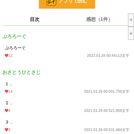
アプリで読む
恋愛
12,961 位 / 66,337 件
お気に入り
438
目次
感想（1件）
24h.ポイント
14 pt
文字数
139,437
ぷろろーぐ
更新日時
2021.02.01 15:50
ぷろろーぐ
初回公開日時
2021.01.26 00:44
12
2021.01.26 00:44
113文字
初回完結日時
2021.02.01 15:50
おさとうひとさじ
週間ポイント
289 pt (20,321 位)
１．
月間ポイント
1,119 pt (22,636 位)
14
2021.01.26 00:50
1,750文字
年間ポイント
12,937 pt (26,757 位)
２．
累計ポイント
168,603 pt (22,264 位)
4
2021.01.26 00:52
1,806文字
３．
3
2021.01.26 00:53
1,484文字