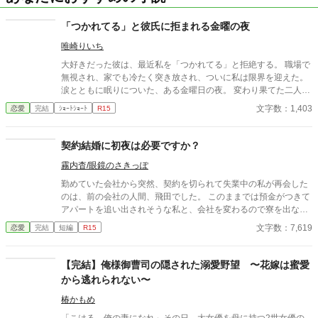
「つかれてる」と彼氏に拒まれる金曜の夜
唯崎りいち
大好きだった彼は、最近私を「つかれてる」と拒絶する。 職場で
無視され、家でも冷たく突き放され、ついに私は限界を迎えた。
涙とともに眠りについた、ある金曜日の夜。 変わり果てた二人の
関係は、予想もしない結末を迎える。
文字数：1,403
恋愛
完結
ｼｮｰﾄｼｮｰﾄ
R15
契約結婚に初夜は必要ですか？
霧内杳/眼鏡のさきっぽ
勤めていた会社から突然、契約を切られて失業中の私が再会した
のは、前の会社の人間、飛田でした。 このままでは預金がつきて
アパートを追い出されそうな私と、会社を変わるので寮を出なけ
ればならず食事その他家事が困る飛田。 そんな私たちは利害が一
文字数：7,619
恋愛
完結
短編
R15
致し、恋愛感情などなく結婚したのだけれど。 ……なぜか結婚初
日に、迫られています。
【完結】俺様御曹司の隠された溺愛野望 〜花嫁は蜜愛
から逃れられない〜
椿かもめ