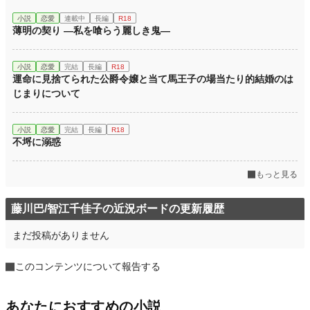
小説
恋愛
連載中
長編
R18
薄明の契り ―私を喰らう麗しき鬼―
小説
恋愛
完結
長編
R18
運命に見捨てられた公爵令嬢と当て馬王子の場当たり的結婚のは
じまりについて
小説
恋愛
完結
長編
R18
不埒に溺惑
もっと見る
藤川巴/智江千佳子の近況ボードの更新履歴
まだ投稿がありません
このコンテンツについて報告する
あなたにおすすめの小説