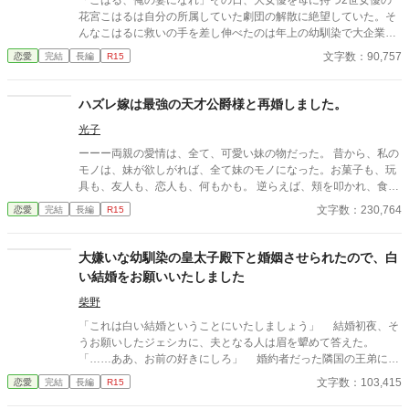
「こはる、俺の妻になれ」その日、大女優を母に持つ2世女優の
花宮こはるは自分の所属していた劇団の解散に絶望していた。そ
んなこはるに救いの手を差し伸べたのは年上の幼馴染で大企業の
御曹司、月ノ島玲二だった。けれど代わりに妻になることを強要
文字数：90,757
恋愛
完結
長編
R15
してきて──。花嫁となったこはるに対し、俺様な玲二は独占欲を
露わにし始める。 【幼馴染の俺様御曹司×大物女優を母に持つ2世
女優】 ☆☆☆ベリーズカフェで日間4位いただきました☆☆☆ ※
ハズレ嫁は最強の天才公爵様と再婚しました。
ベリーズカフェでも掲載中 ※推敲、校正前のものです。ご注意下
光子
さい
ーーー両親の愛情は、全て、可愛い妹の物だった。 昔から、私の
モノは、妹が欲しがれば、全て妹のモノになった。お菓子も、玩
具も、友人も、恋人も、何もかも。 逆らえば、頬を叩かれ、食事
を取り上げられ、何日も部屋に閉じ込められる。 でも、私は不幸
文字数：230,764
恋愛
完結
長編
R15
じゃなかった。 私には、幼馴染である、カインがいたから。同じ
伯爵爵位を持つ、私の大好きな幼馴染、《カイン＝マルクス》。
彼だけは、いつも私の傍にいてくれた。 彼からのプロポーズを受
大嫌いな幼馴染の皇太子殿下と婚姻させられたので、白
けた時は、本当に嬉しかった。私を、あの家から救い出してくれ
い結婚をお願いいたしました
たと思った。 私は貴方と結婚出来て、本当に幸せだったーーー 例
え、私に子供が出来ず、義母からハズレ嫁と罵られようとも、義
柴野
父から、マルクス伯爵家の事業全般を丸投げされようとも、私
「これは白い結婚ということにいたしましょう」 結婚初夜、そ
は、貴方さえいてくれれば、それで幸せだったのにーーー。
うお願いしたジェシカに、夫となる人は眉を顰めて答えた。
「《ルエル》お姉様、ごめんなさぁい。私、カイン様との子供を
「……ああ、お前の好きにしろ」 婚約者だった隣国の王弟に別
授かったんです」 「すまない、ルエル。君の事は愛しているん
れを切り出され嫁ぎ先を失った公爵令嬢ジェシカ・スタンナード
文字数：103,415
恋愛
完結
長編
R15
だ……でも、僕はマルクス伯爵家の跡取りとして、どうしても世
は、幼馴染でありながら、たいへん仲の悪かった皇太子ヒューパ
継ぎが必要なんだ！だから、君と離婚し、僕の子供を宿してくれ
ートと王命で婚姻させられた。 ヒューパート皇太子には陰なが