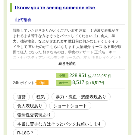
I know you're seeing someone else.
山代裕春
閲覧していただきありがとうございます 注意！！過激な表現が含
まれるます苦手な方はそっとバックしてください 主に食人、暴
力、強制性交、などが含まれます 数日前に何かむしゃくしゃイラ
イラして 書いたのがこちらになります 人物紹介 キース ある事が原
因で狂人になった 好きなものは、学食のデザート 正式名、キー
ス・セバスティアン ベルモンテ キースの元友人 明るいイケメン キ
ースを狂わせた張本人の一人 好きなものは、相手の奢りなら何で
もうまい 正式名、ジョーン・ベルモンテ
228,951
小説
位 / 228,951件
8,517
0pt
24h.ポイント
位 / 8,517件
ホラー
復讐
狂気
暴力・流血・残酷表現あり
食人表現あり
ショートショート
強制性交表現あり
本当に苦手な方はそっとバックお願いします
R-18G？