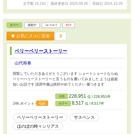
文字数 15,191
最終更新日 2025.09.26
登録日 2024.10.28
ホラー
連載中
ｼｮｰﾄｼｮｰﾄ
R15
お気に入りに追加
3
ベリーベリーストーリー
山代裕春
閲覧していただきありがとうございます ショートショートならぬ
ベリーベリーストーリーと言うものを書いてみました ようは超超
短いお話です 誹謗中傷は絶対やめてください 傷つきます
228,951
小説
位 / 228,951件
8,517
0pt
24h.ポイント
位 / 8,517件
ホラー
ベリーベリーストーリー
サスペンス
ほのぼの時々シリアス