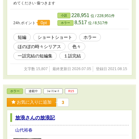
めてください 傷つきます
228,951
小説
位 / 228,951件
8,517
0pt
24h.ポイント
位 / 8,517件
ホラー
短編
ショートショート
ホラー
ほのぼの時々シリアス
色々
一話完結の短編集
１話完結
文字数 15,807
最終更新日 2026.07.05
登録日 2021.08.15
ホラー
連載中
ｼｮｰﾄｼｮｰﾄ
R15
お気に入りに追加
3
放浪さんの放浪記
山代裕春