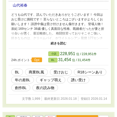
山代裕春
どうも山代です、読んでいただきありがとうございます！ 今回は
おじ受けに挑戦です！ 至らないところはございますがよろしくお
願いします！ 誹謗中傷は受け付けません傷付きます。 登場人物！
辰紀 169センチ 38歳 優しく真面目な性格、既婚者だったが妻と折
り合いが悪く、最近離婚した。 格闘技習っておりそこそこ強い。
好きなものは、クリームパイ、ホワイトルシアン 龍慈 177センチ
26歳 バーで働くフリーター、他人に興味がなく無頓着な性格。 家
族との仲は修復不可能。 カクテルの腕は中の上。 好きなものは、
バッ○ス、ア○ソ○バ○○のウイスキーボンボン
228,951
小説
位 / 228,951件
31,454
0pt
24h.ポイント
位 / 31,454件
BL
BL
商業BL風
受けおじ
R18シーンあり
年の差BL
ギャップ萌え
誘い受け
創作BL
夜の読み物
文字数 1,999
最終更新日 2026.01.18
登録日 2026.01.14