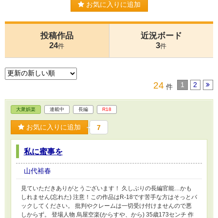
お気に入りに追加
投稿作品
近況ボード
24
3
件
件
24
1
2
件
大衆娯楽
連載中
長編
R18
お気に入りに追加
7
私に蜜事を
山代裕春
見ていただきありがとうございます！ 久しぶりの長編官能…かも
しれません(忘れた) 注意！この作品はR-18です苦手な方はそっとバ
ックしてください。 批判やクレームは一切受け付けませんので悪
しからず。 登場人物 烏屋空楽(からすや、から) 35歳173センチ 作