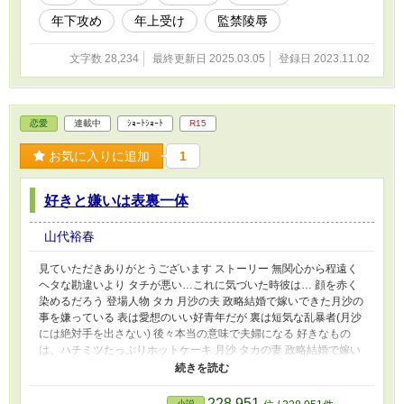
年下攻め
年上受け
監禁陵辱
文字数 28,234
最終更新日 2025.03.05
登録日 2023.11.02
恋愛
連載中
ｼｮｰﾄｼｮｰﾄ
R15
お気に入りに追加
1
好きと嫌いは表裏一体
山代裕春
見ていただきありがとうございます ストーリー 無関心から程遠く
ヘタな勘違いより タチが悪い…これに気づいた時彼は… 顔を赤く
染めるだろう 登場人物 タカ 月沙の夫 政略結婚で嫁いできた月沙の
事を嫌っている 表は愛想のいい好青年だが 裏は短気な乱暴者(月沙
には絶対手を出さない) 後々本当の意味で夫婦になる 好きなもの
は、ハチミツたっぷりホットケーキ 月沙 タカの妻 政略結婚で嫁い
てきた おとなしい性格であまり感情を表に出さない タカ同様両親
から邪険に扱われているがのちにタカが覚醒し仲睦まじい夫婦にな
る 時折どぎつい発言をする 好きなものは、生クリームとイチゴた
228,951
小説