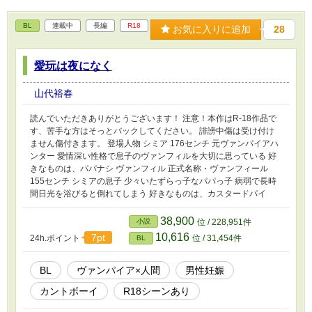
BL
連載中
長編
R18
お気に入りに追加
28
愛玩は夜になく
山代裕春
読んでいただきありがとうございます！ 注意！本作はR-18作品で
す、苦手な方はそっとバックしてください。 誹謗中傷は受け付け
ません傷付きます。 登場人物 シミア 176センチ 元ヴァンパイアハ
ンター 愛情深い性格で息子のヴァンフィルを大切に思っている 好
きなものは、パパナシ ヴァンフィル 正式名称・ヴァンフィール
155センチ シミアの息子 少々いたずらっ子なパパっ子 病弱で長時
間日光を浴びると倒れてしまう 好きなものは、カスタードパイ
38,900
小説
位 / 228,951件
10,616
7pt
24h.ポイント
位 / 31,454件
BL
BL
ヴァンパイア×人間
男性妊娠
カントボーイ
R18シーンあり