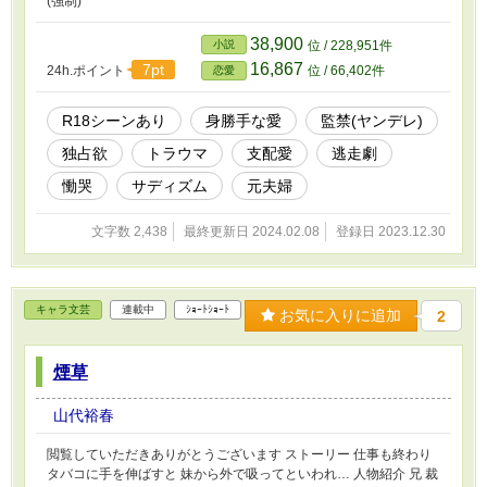
(強制)
38,900
小説
位 / 228,951件
16,867
7pt
24h.ポイント
位 / 66,402件
恋愛
R18シーンあり
身勝手な愛
監禁(ヤンデレ)
独占欲
トラウマ
支配愛
逃走劇
慟哭
サディズム
元夫婦
文字数 2,438
最終更新日 2024.02.08
登録日 2023.12.30
キャラ文芸
連載中
ｼｮｰﾄｼｮｰﾄ
お気に入りに追加
2
煙草
山代裕春
閲覧していただきありがとうございます ストーリー 仕事も終わり
タバコに手を伸ばすと 妹から外で吸ってといわれ… 人物紹介 兄 裁