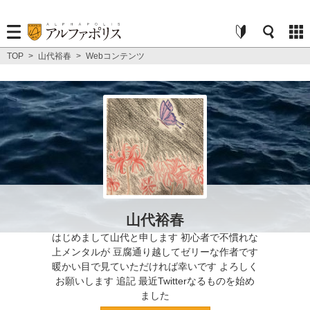
TOP
>
山代裕春
>
Webコンテンツ
山代裕春
はじめまして山代と申します 初心者で不慣れな
上メンタルが 豆腐通り越してゼリーな作者です
暖かい目で見ていただければ幸いです よろしく
お願いします 追記 最近Twitterなるものを始め
ました