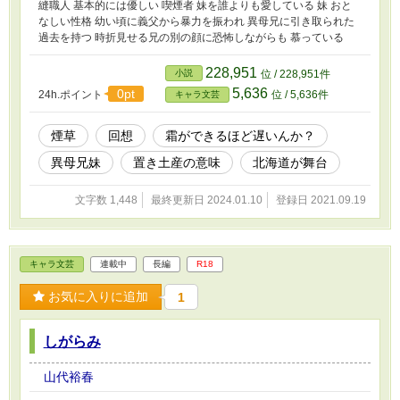
縫職人 基本的には優しい 喫煙者 妹を誰よりも愛している 妹 おと
なしい性格 幼い頃に義父から暴力を振われ 異母兄に引き取られた
過去を持つ 時折見せる兄の別の顔に恐怖しながらも 慕っている
228,951
小説
位 / 228,951件
5,636
0pt
24h.ポイント
位 / 5,636件
キャラ文芸
煙草
回想
霜ができるほど遅いんか？
異母兄妹
置き土産の意味
北海道が舞台
文字数 1,448
最終更新日 2024.01.10
登録日 2021.09.19
キャラ文芸
連載中
長編
R18
お気に入りに追加
1
しがらみ
山代裕春