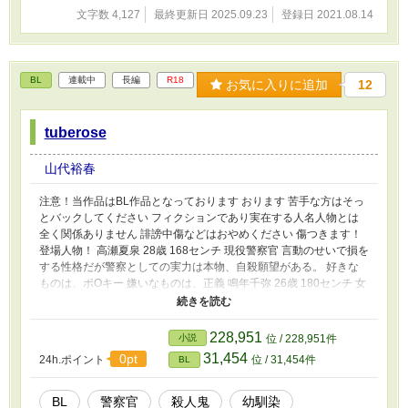
文字数 4,127
最終更新日 2025.09.23
登録日 2021.08.14
BL
連載中
長編
R18
お気に入りに追加
12
tuberose
山代裕春
注意！当作品はBL作品となっております おります 苦手な方はそっ
とバックしてください フィクションであり実在する人名人物とは
全く関係ありません 誹謗中傷などはおやめください 傷つきます！
登場人物！ 高瀬夏泉 28歳 168センチ 現役警察官 言動のせいで損を
する性格だが警察としての実力は本物、自殺願望がある。 好きな
ものは、ポOキー 嫌いなものは、正義 鳴年千弥 26歳 180センチ 女
性を五人も殺した連続快楽殺人犯 人を見下したような話し方をす
る 好きなものは、ポOキー（いちご味） 嫌いなものは、高瀬の恋
人、イジメ 人間 推定20歳 鳴年の別人格、鳴年とは多少の記憶を共
228,951
小説
位 / 228,951件
有している 警察の調べ(高瀬)の調べでは 基本的に鳴年が殺して人間
31,454
0pt
24h.ポイント
位 / 31,454件
BL
が隠滅をしているらしい 好きなものは、人間観察、高瀬、ポOキー
(フ○ンのやつ) 嫌いなものは、束縛、隠し場所をばらされる事
BL
警察官
殺人鬼
幼馴染