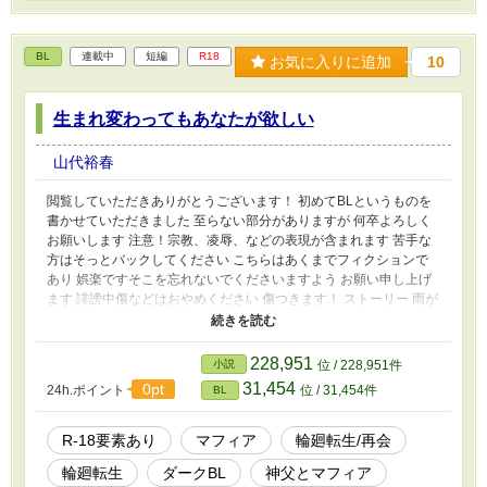
BL
連載中
短編
R18
お気に入りに追加
10
生まれ変わってもあなたが欲しい
山代裕春
閲覧していただきありがとうございます！ 初めてBLというものを
書かせていただきました 至らない部分がありますが 何卒よろしく
お願いします 注意！宗教、凌辱、などの表現が含まれます 苦手な
方はそっとバックしてください こちらはあくまでフィクションで
あり 娯楽ですそこを忘れないでくださいますよう お願い申し上げ
ます 誹謗中傷などはおやめください 傷つきます！ ストーリー 雨が
降りしきる夜のこと 一人の男が教会に駆け込んできた… 登場人物
神父・本名・リチャード・エル 町の神父 24歳 心優しく芯のある性
格 雨の日に現れた男(ルルク)に 気に入られる 不思議な夢をよく見
228,951
小説
位 / 228,951件
る 男・本名・ルルク・フレアード 偽名・オーガスト マフィアの息
31,454
0pt
24h.ポイント
位 / 31,454件
BL
子 27歳 残忍な性格だが 理性のある人物 神父をなぜか気に入ってい
る シドレとは顔見知りで唯一殺せない相手 シドレ 19歳 元男娼、現
農夫 11歳の頃に母親に売られ 17歳で神父と出会い助けらた過去を
R-18要素あり
マフィア
輪廻転生/再会
持つ オーガストとは顔見知りで彼の 素顔を知っている唯一の存在
輪廻転生
ダークBL
神父とマフィア