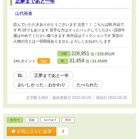
正夢まであと一年
山代裕春
読んでいただきありがとうございます 注意！！ こちらはBL作品で
す R-18でもあります 苦手な方はそっとバックしてください 誹謗中
傷はやめてください傷つきます 本作品はフィクションです 実在の
人物の方とは一切関係ありません よろしくおねがいします
228,951
小説
位 / 228,951件
31,454
0pt
24h.ポイント
位 / 31,454件
BL
BL
正夢まであと一年
おいしかった…おかわり
たべられた
文字数 2,083
最終更新日 2022.04.25
登録日 2022.04.25
ホラー
完結
ｼｮｰﾄｼｮｰﾄ
R15
お気に入りに追加
3