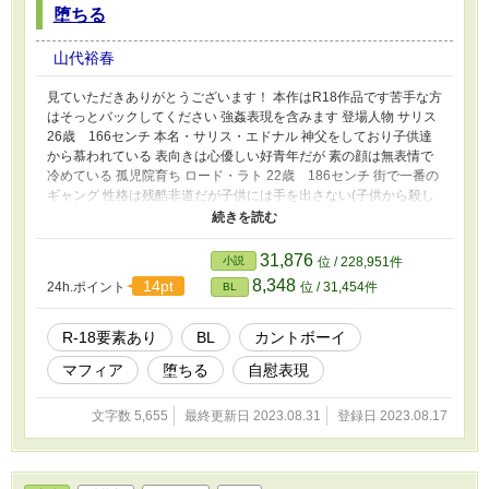
堕ちる
山代裕春
見ていただきありがとうございます！ 本作はR18作品です苦手な方
はそっとバックしてください 強姦表現を含みます 登場人物 サリス
26歳 166センチ 本名・サリス・エドナル 神父をしており子供達
から慕われている 表向きは心優しい好青年だが 素の顔は無表情で
冷めている 孤児院育ち ロード・ラト 22歳 186センチ 街で一番の
ギャング 性格は残酷非道だが子供には手を出さない(子供から殺し
に来た場合は例外) 母と弟が二人いる ハロルド・エドナル 20歳
172センチ 警察官 表向きは熱血真面目な青年だが 素は兄に甘えん
坊で泣き虫 兄の秘密を知る数少ない人物 両親のことは良く知らな
31,876
小説
位 / 228,951件
い 孤児院育ち
8,348
14pt
24h.ポイント
位 / 31,454件
BL
R-18要素あり
BL
カントボーイ
マフィア
堕ちる
自慰表現
文字数 5,655
最終更新日 2023.08.31
登録日 2023.08.17