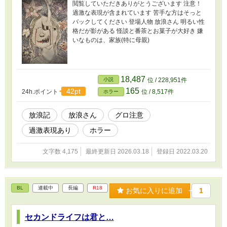
閲覧していただきありがとうございます 注意！
過激な表現が含まれています 苦手な方はそっと
バックしてください 登場人物 放浪さん 明るい性
格だが影がある 怪談と番茶とお菓子が大好き 嫌
いなものは、家族(特に母親)
18,487
小説
位 / 228,951件
165
42pt
24h.ポイント
位 / 8,517件
ホラー
放浪記
放浪さん
グロ注意
過激表現あり
ホラー
文字数 4,175
最終更新日 2026.03.18
登録日 2022.03.20
BL
連載中
長編
R18
お気に入りに追加
1
セカンドライフは君と…