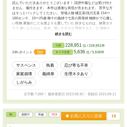
読んでいただきありがとうございます！ 誹謗中傷などは受け付け
ません、傷付きます。 本作は過激な表現が含まれます。 苦手な方
はそっとバックしてください。 登場人物 橘五喜/浅川五喜 154〜
160センチ、10〜25歳 柳十の義姉で七音の異母姉 物静かで心優し
い性格 家族のことを誰よりも愛していた 好きなものは、抹茶カス
テラ 嫌いなものは、義弟、優しすぎる父 尊敬する人、父 橘柳十
102〜176センチ、5〜20歳 五喜の義弟で七音の異父兄 元はおとな
しい性格だったが 母の再婚で乱暴な性格に変わった 何故か五喜に
執着している 好きなものは、牛乳氷の練乳かき氷 嫌いなものは、
228,951
小説
位 / 228,951件
七音、家族、実父 橘七音 100〜142センチ 橘姉弟の末っ子 明るく
5,636
0pt
24h.ポイント
位 / 5,636件
キャラ文芸
人懐っこい性格 幼い頃から異父兄の柳十に虐待されていた過去が
ある そのせいで異母姉の五喜に近づけなくなった 好きなものは、
五喜ねぇね、カステラ、練乳かき氷 嫌いなものは、柳十 柳母 本
サスペンス
執着
忍び寄る不幸
名・橘八柳 旧姓・神崎 158センチ 柳十と七音の実母で五喜の義母
家庭崩壊
義姉弟
生理ネタあり
基本的に優しい性格 子供に対してあまり怒らない あることがきっ
かけで精神を病んでしまう 好きなものは、刺身、アイジングクッ
しがらみ
キー 嫌いなものは、前夫、化粧 尊敬する人、母 義父 本名・橘三津
矢 173センチ 五喜と七音の実父で柳十の義父 優しすぎる性格だが
文字数 7,060
最終更新日 2023.09.30
登録日 2023.09.11
冷静沈着 柳十の異変をいち早く察知していたが前述の優しい性格
が仇になることが多い 好きなものは、海鮮丼、チョコスナック 嫌
いなものは、話が通じない人 尊敬する人、五喜 浅川 本名・浅川四
ツ恵 168センチ 五喜の夫 天然で憎めない性格 五喜とは図書館で知
BL
連載中
長編
R18
り合った 父子家庭 好きなものは、五喜の作ったご飯とお菓子 嫌い
お気に入りに追加
19
なものは、実母、実母の親戚 尊敬する人、橘親子