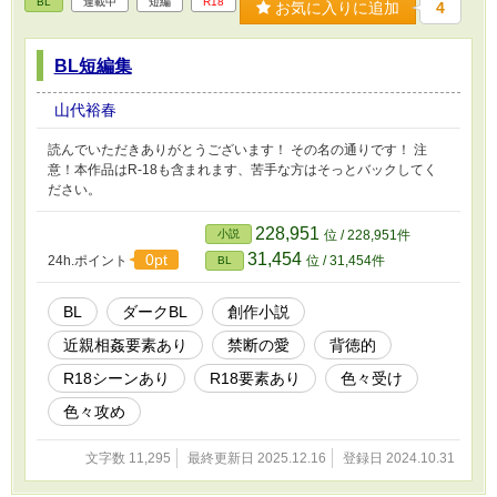
BL
連載中
短編
R18
お気に入りに追加
4
BL短編集
山代裕春
読んでいただきありがとうございます！ その名の通りです！ 注
意！本作品はR-18も含まれます、苦手な方はそっとバックしてく
ださい。
228,951
小説
位 / 228,951件
31,454
0pt
24h.ポイント
位 / 31,454件
BL
BL
ダークBL
創作小説
近親相姦要素あり
禁断の愛
背徳的
R18シーンあり
R18要素あり
色々受け
色々攻め
文字数 11,295
最終更新日 2025.12.16
登録日 2024.10.31