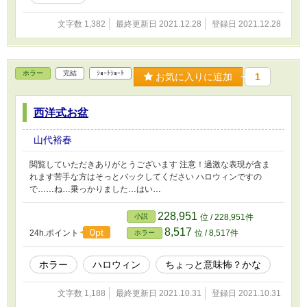
文字数 1,382
最終更新日 2021.12.28
登録日 2021.12.28
ホラー
完結
ｼｮｰﾄｼｮｰﾄ
お気に入りに追加
1
西洋式お盆
山代裕春
閲覧していただきありがとうございます 注意！過激な表現が含ま
れます苦手な方はそっとバックしてください ハロウィンですの
で……ね…乗っかりました…はい…
228,951
小説
位 / 228,951件
8,517
0pt
24h.ポイント
位 / 8,517件
ホラー
ホラー
ハロウィン
ちょっと意味怖？かな
文字数 1,188
最終更新日 2021.10.31
登録日 2021.10.31