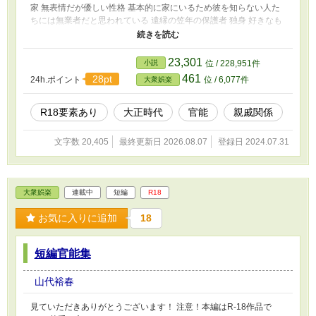
家 無表情だが優しい性格 基本的に家にいるため彼を知らない人た
ちには無業者だと思われている 遠縁の笠年の保護者 独身 好きなも
のは、餡子ぎっしりのお饅頭、プリン 嫌いなものは、無礼な人、
短気な人、酒 木乃壱笠年(きのいち、かさね) 21歳158センチ 同居
人兼家政婦 短気で寂しがり屋 家事の手際がよく特に犬の世話が得
23,301
小説
位 / 228,951件
意 姉三人、兄一人がいたが皆不幸な目に遭っており一人ぼっちに
461
28pt
24h.ポイント
位 / 6,077件
大衆娯楽
なった過去がある 好きなものは、プリン、カ○ピス 嫌いなものは、
お見合い、せっかち野郎、兄 茨道蜜(いばらみち、みつ) 28歳150セ
ンチ 空楽が通う喫茶寄り道の店主 未亡人で五人の子供がいる 厳し
R18要素あり
大正時代
官能
親戚関係
くも優しくみんなのお母さん的存在 ツンデレ 好きなものは、無い
嫌いなものは、夫(先に死んだから)ストレス
文字数 20,405
最終更新日 2026.08.07
登録日 2024.07.31
大衆娯楽
連載中
短編
R18
お気に入りに追加
18
短編官能集
山代裕春
見ていただきありがとうございます！ 注意！本編はR-18作品で