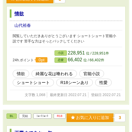
情欲
山代裕春
閲覧していただきありがとうございます ショートショート官能小
説です 苦手な方はそっとバックしてください
228,951
小説
位 / 228,951件
66,402
0pt
24h.ポイント
位 / 66,402件
恋愛
情欲
綺麗な花は喰われる
官能小説
ショートショート
R18シーンあり
性愛
文字数 1,068
最終更新日 2022.07.21
登録日 2022.07.21
BL
完結
ｼｮｰﾄｼｮｰﾄ
R18
お気に入りに追加
3