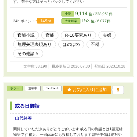
す。 苦手な方はそっとバックしてください
9,114
小説
位 / 228,951件
153
149pt
24h.ポイント
位 / 6,077件
大衆娯楽
官能小説
官能
R-18要素あり
夫婦
無理矢理表現あり
ほのぼの
不穏
その他諸々
文字数 38,190
最終更新日 2026.07.30
登録日 2023.10.28
ホラー
連載中
ｼｮｰﾄｼｮｰﾄ
お気に入りに追加
5
或る日御話
山代裕春
閲覧していただきありがとうございます 或る日の御話とは1話完結
物語です 補足、一部pixivにも投稿しております 誹謗中傷は絶対や