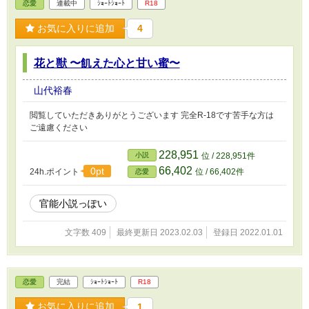
恋愛
連載中
ｼｮｰﾄｼｮｰﾄ
R18
お気に入りに追加
4
花と獣 〜飢えた心と甘い蜜〜
山代裕春
閲覧していただきありがとうございます 完全R-18です苦手な方は
ご遠慮ください
228,951
小説
位 / 228,951件
66,402
0pt
24h.ポイント
位 / 66,402件
恋愛
官能小説っぽい
文字数 409
最終更新日 2023.02.03
登録日 2022.01.01
恋愛
完結
ｼｮｰﾄｼｮｰﾄ
R18
お気に入りに追加
1