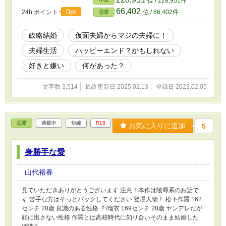
位 / 228,951件
っぷりのホットケーキ
66,402
0pt
24h.ポイント
位 / 66,402件
恋愛
政略結婚
仮面夫婦からマジの夫婦に！
夫婦生活
ハッピーエンド？かもしれない
好きと嫌い
何があった？
文字数 3,514
最終更新日 2025.02.13
登録日 2023.02.05
恋愛
連載中
短編
R18
お気に入りに追加
5
身勝手な愛
山代裕春
見ていただきありがとうございます 注意！本作は陵辱系のお話で
す 苦手な方はそっとバックしてください 登場人物！ 松下作羅 162
センチ 28歳 良識のある性格 ？/瑠衣 169センチ 28歳 ヤンデレだが
顔に出さない性格 作羅とは高校時代に知り合いそのまま結婚した