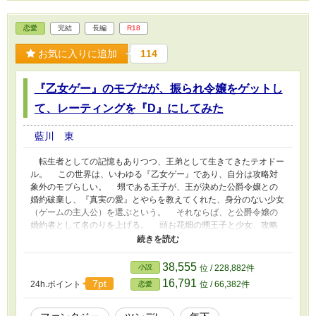
恋愛
完結
長編
R18
お気に入りに追加
114
『乙女ゲー』のモブだが、振られ令嬢をゲットし
て、レーティングを『D』にしてみた
藍川 東
転生者としての記憶もありつつ、王弟として生きてきたテオドー
ル。 この世界は、いわゆる『乙女ゲー』であり、自分は攻略対
象外のモブらしい。 甥である王子が、王が決めた公爵令嬢との
婚約破棄し、『真実の愛』とやらを教えてくれた、身分のない少女
（ゲームの主人公）を選ぶという。 それならば、と公爵令嬢の
婚約者として名のりを上げる。 頭お花畑の甥王子と少女、攻略
対象の王子の側近たちを後目に、以前から狙っていた公爵令嬢をサ
クサク口説いて、楽しいいちゃラブ生活をスタート！
38,555
小説
位 / 228,882件
16,791
7pt
24h.ポイント
位 / 66,382件
恋愛