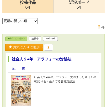
投稿作品
近況ボード
6
5
件
件
6
件
ｴｯｾｲ・ﾉﾝﾌｨｸｼｮﾝ
連載中
ｼｮｰﾄｼｮｰﾄ
お気に入りに追加
2
社会人２●年 アラフォーの対処法
藍川 東
社会人２●年の、アラフォー女のまったり日々の
徒然 ゆるく生きてる各種対処法