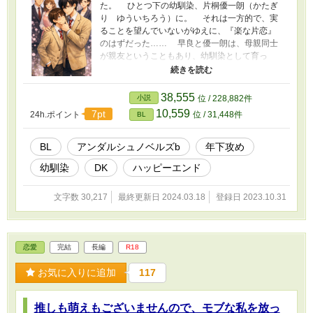
た。 ひとつ下の幼馴染、片桐優一朗（かたぎ
り ゆういちろう）に。 それは一方的で、実
ることを望んでいないがゆえに、『楽な片恋』
のはずだった…… 早良と優一朗は、母親同士
が親友ということもあり、幼馴染として育っ
た。 ひとつ年上ということは、高校生までな
らばアドバンテージになる。 平々凡々な自分
でも、年上の幼馴染、ということですべてに優
38,555
小説
位 / 228,882件
秀な優一朗に対して兄貴ぶった優しさで接する
10,559
7pt
24h.ポイント
位 / 31,448件
BL
ことができる。 高校三年生になった早良は、
今年が最後になる『年上の幼馴染』としての立
ち位置をかみしめて、その後は手の届かない存
BL
アンダルシュノベルズb
年下攻め
在になるであろう優一朗を、遠くから片恋して
幼馴染
DK
ハッピーエンド
いくつもりだった。 優一朗のひとことさえな
ければ…………
文字数 30,217
最終更新日 2024.03.18
登録日 2023.10.31
恋愛
完結
長編
R18
お気に入りに追加
117
推しも萌えもございませんので、モブな私を放っ