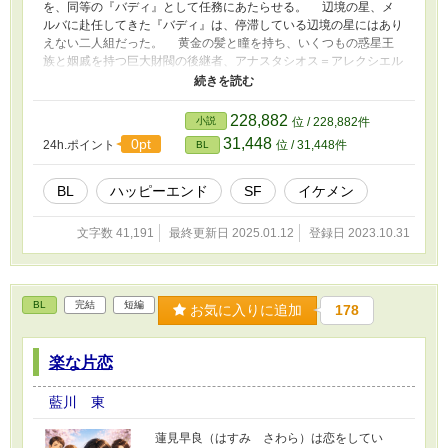
を、同等の『バディ』として任務にあたらせる。 辺境の星、メ
ルバに赴任してきた『バディ』は、停滞している辺境の星にはあり
えない二人組だった。 黄金の髪と瞳を持ち、いくつもの惑星王
族と姻戚を持つ巨大財閥の後継者、アナスタシオス＝アレクシエル
（アーシェ）＝シリル。 黒い強膜に白銀の縦長の光彩を持ち、
地球外人でありながら地球人に育てられた、シン＝テクラダ。
士官学校生でありながら、その有能さと特異性により、特務少佐と
228,882
小説
位 / 228,882件
して任務を与えられてきた。 今回の赴任は、前回の任務で（ほ
31,448
0pt
24h.ポイント
位 / 31,448件
BL
んの少し）やり過ぎた腹いせに、上層部が仕組んだものだと思って
いた二人だが、妬みと反発をぶつけてくる兵士たち、予算が削られ
続けてうらぶれた軍備、アーシェの実家にすり寄ろうとする惑星政
BL
ハッピーエンド
SF
イケメン
府、二人の容姿に群がる有象無象。 いつもながらの厄介事と思
っていたが、どうやら予想しえない『厄介事』がこの惑星には隠さ
文字数 41,191
最終更新日 2025.01.12
登録日 2023.10.31
れているようでーーーーー 身の心も預け合った最強『バディ』
の物語。
BL
完結
短編
お気に入りに追加
178
楽な片恋
藍川 東
蓮見早良（はすみ さわら）は恋をしてい