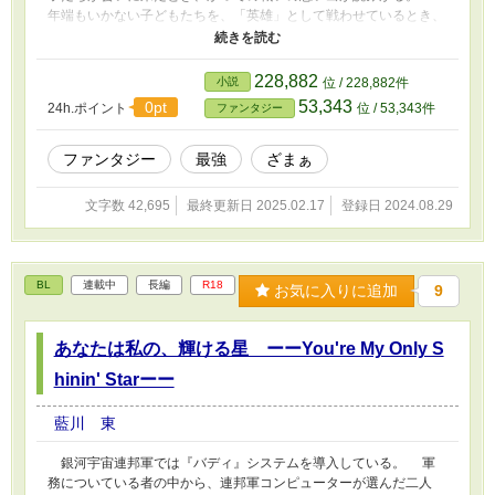
年端もいかない子どもたちを、「英雄」として戦わせているとき、
大人たちは何をしていたのか。 「英雄」と讃え奉ることは体の
良い「生贄」ではないのかーーー 「英雄」の子どもたちと、そ
れを取り巻く様々な思惑を持った大人。 その一員であることを
228,882
小説
位 / 228,882件
自覚しながら、大人として、「先生」として、ちょっとはマシなこ
53,343
0pt
24h.ポイント
位 / 53,343件
ファンタジー
とをしていこうとする自称「平凡な先生」主人公ルディオの話。
ファンタジー
最強
ざまぁ
文字数 42,695
最終更新日 2025.02.17
登録日 2024.08.29
BL
連載中
長編
R18
お気に入りに追加
9
あなたは私の、輝ける星 ーーYou're My Only S
hinin' Starーー
藍川 東
銀河宇宙連邦軍では『バディ』システムを導入している。 軍
務についている者の中から、連邦軍コンピューターが選んだ二人