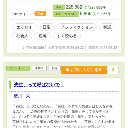
228,882
小説
位 / 228,882件
8,866
0pt
24h.ポイント
位 / 8,866件
ｴｯｾｲ・ﾉﾝﾌｨｸｼｮﾝ
エッセイ
日常
ノンフィクション
実話
社会人
短編
すぐ読める
文字数 60,806
最終更新日 2026.04.22
登録日 2022.06.22
ファンタジー
連載中
長編
お気に入りに追加
2
先生、って呼ばないで！
藍川 東
「英雄」とはなんなのか。 「英雄」を育てた先生とはどんな存在
なのか。 辺境の村で子どもたちの「先生」をしてるルディオ
は、かつて「英雄ルカス」とその仲間の「先生」でもあった。
英雄たちによって魔物の脅威が払われた今、「英雄」にされた教え
子たちが会いに来たとき、かつての戦いの思い出が読みがる。