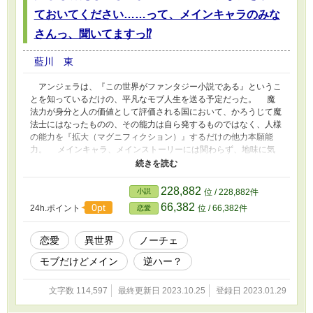
ておいてください……って、メインキャラのみな
さんっ、聞いてますっ⁉
藍川 東
アンジェラは、『この世界がファンタジー小説である』というこ
とを知っているだけの、平凡なモブ人生を送る予定だった。 魔
法力が身分と人の価値として評価される国において、かろうじて魔
法士にはなったものの、その能力は自ら発するものではなく、人様
の能力を『拡大（マグニフィクション）』するだけの他力本願能
力。 メインキャラ、メインストーリーには関わらず、地味に気
楽にいくてくはずだったのに……（泣） メインストーリーでは
モブダッシュ扱いだった王女を助けたことから、次々にイケメンメ
インキャラたちと『大人の』かかわりを持っていってしまう。
228,882
小説
位 / 228,882件
ストーリーがわかっているので、うまく立ち回れるはずが、押しの
66,382
0pt
24h.ポイント
位 / 66,382件
恋愛
強いメインキャラたちに流されて、メインストーリーに近づいてい
くはめに。 アンジェラは望み通りのモブ人生を送れるのか？
恋愛
異世界
ノーチェ
モブだけどメイン
逆ハー？
文字数 114,597
最終更新日 2023.10.25
登録日 2023.01.29