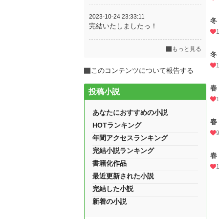
2023-10-24 23:33:11
冬
完結いたしましたっ！
もっと見る
冬
このコンテンツについて報告する
春
投稿小説
あなたにおすすめの小説
春
HOTランキング
年間アクセスランキング
完結小説ランキング
春
書籍化作品
最近更新された小説
完結した小説
新着の小説