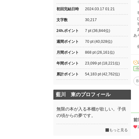
そ
初回完結日時
2024.03.17 01:21
早
ひ
文字数
30,217
平
高
24h.ポイント
7 pt (36,844位)
あ
週間ポイント
70 pt (40,028位)
優
月間ポイント
868 pt (26,161位)
年間ポイント
23,099 pt (18,221位)
小
累計ポイント
54,183 pt (42,762位)
B
藍川 東のプロフィール
無限の本が入る本棚が欲しい。子供
の頃からの夢です。
前
もっと見る