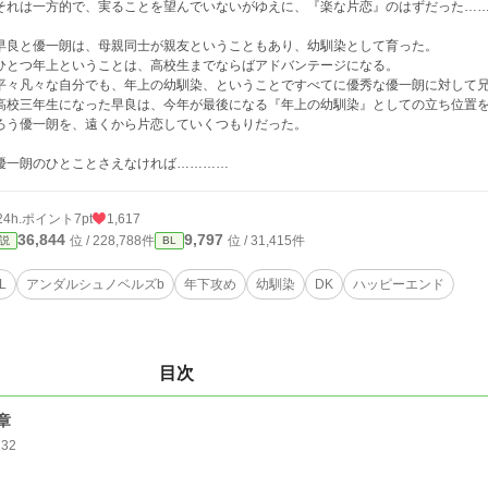
れは一方的で、実ることを望んでいないがゆえに、『楽な片恋』のはずだった…
良と優一朗は、母親同士が親友ということもあり、幼馴染として育った。
とつ年上ということは、高校生までならばアドバンテージになる。
々凡々な自分でも、年上の幼馴染、ということですべてに優秀な優一朗に対して兄
校三年生になった早良は、今年が最後になる『年上の幼馴染』としての立ち位置を
ろう優一朗を、遠くから片恋していくつもりだった。
一朗のひとことさえなければ…………
24h.ポイント
7pt
1,617
36,844
9,797
位 / 228,788件
位 / 31,415件
説
BL
L
アンダルシュノベルズb
年下攻め
幼馴染
DK
ハッピーエンド
目次
章
132