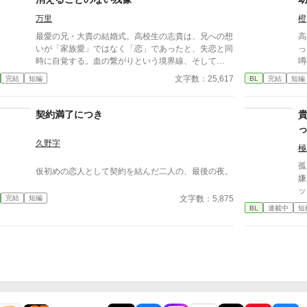
す。 良かったら覗いてみてください。 (^O^)
万里
橙
最愛の兄・大貴の結婚式。高校生の志貴は、兄への想
高
いが「家族愛」ではなく「恋」であったと、失恋と同
っ
時に自覚する。血の繋がりという境界線、そして
噂
「弟」という役割に縛られ、志貴は想いを封印して祝
同
文字数：25,617
完結
短編
BL
完結
短編
福の仮面を被る。 しかし数年後、大貴の息子が成長
し、かつての兄と瓜二つの姿となったとき、止まって
いた志貴の時間は歪な形で動き出す。 志貴（し
契約満了につき
き）：兄・大貴に長年片思いしているが、告げること
なく距離を置いていた。 大貴（だいき）：志貴の
久野字
兄。10歳年上。既婚者で律樹の父。無自覚に人を惹
極
きつける性格。志貴の想いには気づいていない。 律
孤
仮初めの恋人として契約を結んだ二人の、最後の夜。
樹（りつき）：大貴の息子。明るく素直だが、志貴に
嫌
対して複雑な感情を抱く。
ッ
文字数：5,875
完結
短編
決
BL
連載中
短
す
は
ら
を