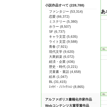
小説作品すべて (228,788)
あ
ファンタジー (53,314)
恋愛 (66,372)
ミステリー (5,380)
ホラー (8,507)
SF (6,737)
キャラ文芸 (5,635)
ライト文芸 (9,588)
青春 (7,921)
BL
現代文学 (9,620)
大衆娯楽 (6,072)
経済・企業 (436)
歴史・時代 (3,221)
児童書・童話 (4,658)
絵本 (1,047)
BL (31,415)
ｴｯｾｲ・ﾉﾝﾌｨｸｼｮﾝ (8,865)
BL
アルファポリス書籍化作家作品
Webコンテンツ大賞受賞作品