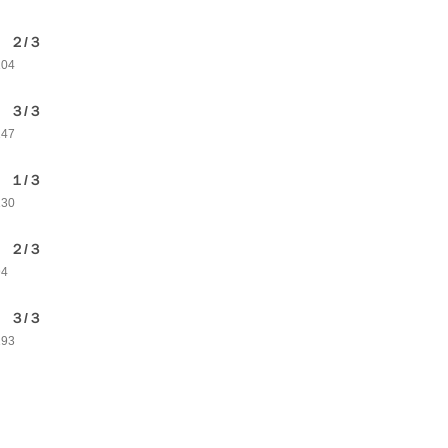
 ２/３
104
 ３/３
147
 １/３
130
 ２/３
94
 ３/３
193