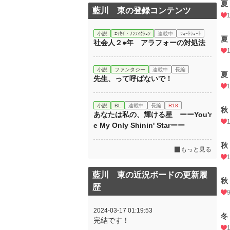
夏
藍川 東の登録コンテンツ
小説
ｴｯｾｲ・ﾉﾝﾌｨｸｼｮﾝ
連載中
ｼｮｰﾄｼｮｰﾄ
夏
社会人２●年 アラフォーの対処法
小説
ファンタジー
連載中
長編
夏
先生、って呼ばないで！
小説
BL
連載中
長編
R18
秋
あなたは私の、輝ける星 ーーYou'r
e My Only Shinin' Starーー
秋
もっと見る
藍川 東の近況ボードの更新履
秋
歴
2024-03-17 01:19:53
冬
完結です！