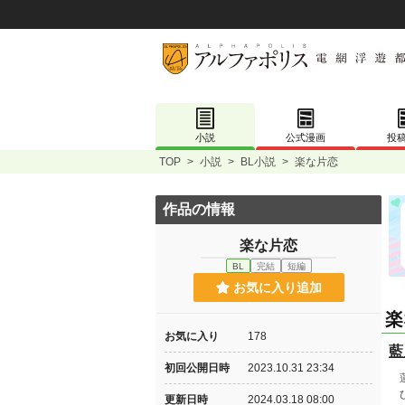
小説
公式漫画
投
TOP
>
小説
>
BL小説
>
楽な片恋
作品の情報
楽な片恋
BL
完結
短編
お気に入り追加
楽
お気に入り
178
藍
初回公開日時
2023.10.31 23:34
蓮
ひ
更新日時
2024.03.18 08:00