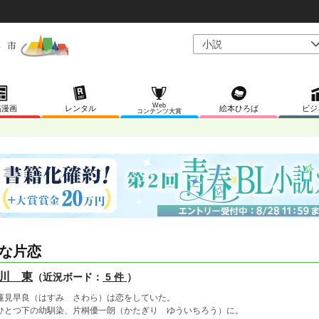
Web
稿漫画
レンタル
絵本ひろば
ビジ
コンテンツ大賞
な片恋
川 東
（近況ボード：
5 件
）
見早良（はすみ さわら）は恋をしていた。
とつ下の幼馴染、片桐優一朗（かたぎり ゆういちろう）に。