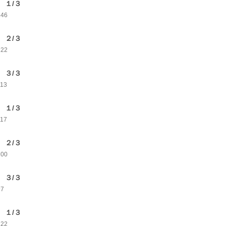
 １/３
146
 ２/３
122
 ３/３
113
 １/３
117
 ２/３
100
 ３/３
97
 １/３
122