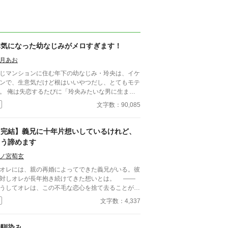
本気になった幼なじみがメロすぎます！
月あお
じマンションに住む年下の幼なじみ・玲央は、イケ
ンで、生意気だけど根はいいやつだし、とてもモテ
。 俺は失恋するたびに「玲央みたいな男に生まれ
かったなぁ」なんて思う。 いいなぁ玲央は。きっ
文字数：90,085
俺より経験豊富なんだろうな――と、つい出来心で
てしまったんだ。 「やっぱ唇ってさ、やわらけ
の軽率な質問が、俺と玲央の幼なじみラ
【完結】義兄に十年片想いしているけれど、
フを、まるっと変えてしまった。 「忘れないで
もう諦めます
、今日のこと」 「唯くんは俺の隣しかだめだか
」 「なんで邪魔してたか、わかんねーの？」 俺と
ノ宮萄玄
央は幼なじみで。男同士で。生まれたときからずっ
レには、親の再婚によってできた義兄がいる。彼
一緒で。 俺の恋の相手は女の子のはずだし、玲央
対しオレが長年抱き続けてきた想いとは。 ――
恋の相手は、もっと素敵な人であるはずなのに。
うしてオレは、この不毛な恋心を捨て去ることがで
素数でも数えてなきゃ、俺はふつーにこうなんだ
ないのだろう。 懊悩する義弟の桧理（かいり）
文字数：4,337
唯くんといたら」 そんな必死な顔で迫ってくん
訪れた終わり。 義兄×義弟。美形で穏やかな社会
よ……メロすぎんだろーが……！ 【攻め】倉田玲
義兄と、つい先日まで高校生だった少しマイナス思
（高一）×【受け】五十嵐唯（高三）
の義弟の話。短編小説です。
幼馴染み