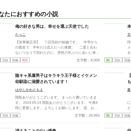
なたにおすすめの小説
俺の好きな男は、幸せを運ぶ天使でした
たっこ
文
【加筆修正済】 ７話完結の短編です。 中学から
同
の親友で、半年だけ恋人だった琢磨。 二度と合わ
メ
ないつもりで別れたのに、突然六年ぶりに会いに来
る
た。 「優、迎えに来たぞ」 でも俺は、お前の手を
た
文字数：8,009
完結
短編
R15
BL
完結
長編
取ることは出来ないんだ。絶対に。
と
聞い
ーの？」 そ
陰キャ系腐男子はキラキラ王子様とイケメン
イ
幼馴染に溺愛されています！
よ
ら
はやしかわともえ
夏
玲
閲覧ありがとうございます。 まったり書いていきま
オ
と
す。 2024.05.14 閲覧ありがとうございます。 午後4
に
の
時に更新します。 よろしくお願いします。 栞、お気
ど
「
に入り嬉しいです。 いつもありがとうございます。 2
き
文字数：28,993
完結
短編
BL
完結
短編
よ、
024.05.29 閲覧ありがとうございます。 m(_ _)m 明日
に
な
のおまけで完結します。 反応ありがとうございま
人
央
す。 とても嬉しいです。 明後日より新作が始まりま
考
消えることのない残像