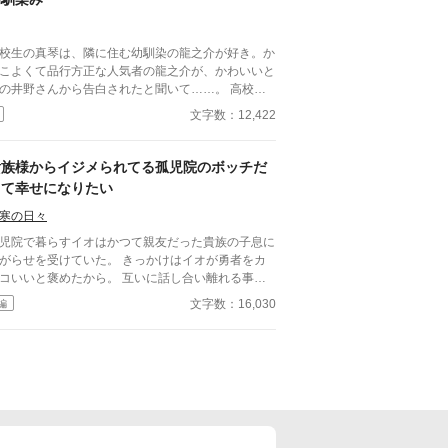
校生の真琴は、隣に住む幼馴染の龍之介が好き。か
こよくて品行方正な人気者の龍之介が、かわいいと
の井野さんから告白されたと聞いて……。 高校生
士の瑞々しくて甘酸っぱい恋模様。
文字数：12,422
貴族様からイジメられてる孤児院のボッチだ
って幸せになりたい
寒の日々
児院で暮らすイオはかつて親友だった貴族の子息に
がらせを受けていた。 きっかけはイオが勇者をカ
コいいと褒めたから。 互いに話し合い離れる事を
めたが、その日以来イオは親友により孤児院で孤立
文字数：16,030
編
ることになる。 そんな日々の中で慰めてくれたの
勇者だった。 ある日魔王の贄としての役目を命じ
れ、勇者と共に旅に出ることに。 イオは自らの死
覚悟しながらも勇者との旅を喜んだ。