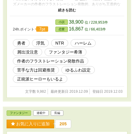
ズメーカーの作者のフラストレーション発散的、ありがち王道的な
作品です。 屑男出没注意。苦手な方にはお勧めしません。それで
も許せるという寛容な読者様、タグをご確認の上、ご覧ください。
各話短めです。さらふわっとどうぞ。
38,900
小説
位 / 228,953件
16,867
7pt
24h.ポイント
位 / 66,403件
恋愛
勇者
浮気
NTR
ハーレム
屑出没注意
ファンタジー希薄
作者のフラストレーション発散作品
苦手な方は回避推奨
ゆるふわ設定
正統派ヒーローもいるよ
文字数 9,982
最終更新日 2019.12.09
登録日 2019.12.03
ファンタジー
連載中
長編
お気に入りに追加
205