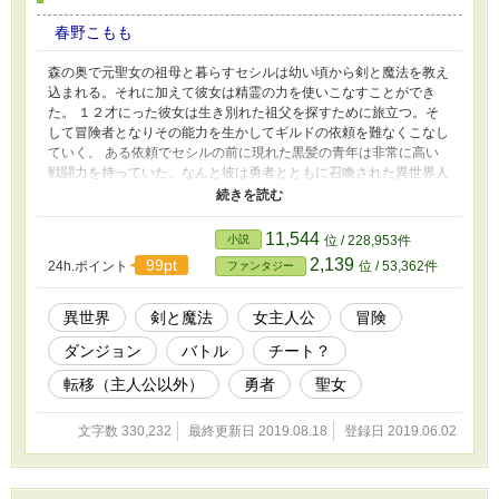
春野こもも
森の奥で元聖女の祖母と暮らすセシルは幼い頃から剣と魔法を教え
込まれる。それに加えて彼女は精霊の力を使いこなすことができ
た。 １２才にった彼女は生き別れた祖父を探すために旅立つ。そ
して冒険者となりその能力を生かしてギルドの依頼を難なくこなし
ていく。 ある依頼でセシルの前に現れた黒髪の青年は非常に高い
戦闘力を持っていた。なんと彼は勇者とともに召喚された異世界人
だった。そして２人はチームを組むことになる。 基本冒険ファン
タジーですが終盤恋愛要素が入ってきます。
11,544
小説
位 / 228,953件
2,139
99pt
24h.ポイント
位 / 53,362件
ファンタジー
異世界
剣と魔法
女主人公
冒険
ダンジョン
バトル
チート？
転移（主人公以外）
勇者
聖女
文字数 330,232
最終更新日 2019.08.18
登録日 2019.06.02