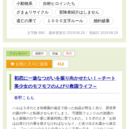
小動物系
自称ヒロインたち
ざまぁリサイクル
冒険者紹介はしません
逃亡の果て
１０００文字ルール
婚約破棄
文字数 998
最終更新日 2019.08.29
登録日 2019.08.29
ファンタジー
連載中
長編
R15
お気に入りに追加
412
初恋に一途なつがいを振り向かせたい！～チート
美少女のモフモフのんびり救国ライフ～
春野こもも
ハルは３才のとき幼稚園の遠足で拾った結晶が明るく光り、異世界
の森の中へと転移させられてしまう。 守護獣フェンリルの加護の
もと銀狼のロウ一家に家族同然に育てられた。１５才のとき「お前
はお前だけの番を探さなければならなイ」と送り出され森から旅立
つ。 フェンリルの小さな分身とともに王都へ行き、ようやくつが