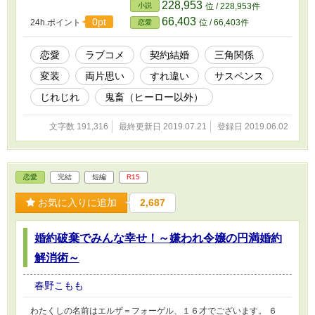
ベラ……その正体は実は女優として変装し活動しているフローラだ
228,953
小説
位 / 228,953件
った。 お仕事と恋愛とミステリーの混合です。主人公の価値観は
66,403
0pt
24h.ポイント
位 / 66,403件
恋愛
基本仕事＞恋愛です。
恋愛
ラブコメ
契約結婚
三角関係
変装
両片思い
すれ違い
サスペンス
じれじれ
鬼畜（ヒーロー以外）
文字数 191,316
最終更新日 2019.07.21
登録日 2019.06.02
恋愛
完結
短編
R15
お気に入りに追加
2,687
婚約破棄でみんな幸せ！～嫌われ令嬢の円満婚約
解消術～
春野こもも
わたくしの名前はエルザ＝フォーゲル、１６才でございます。 ６