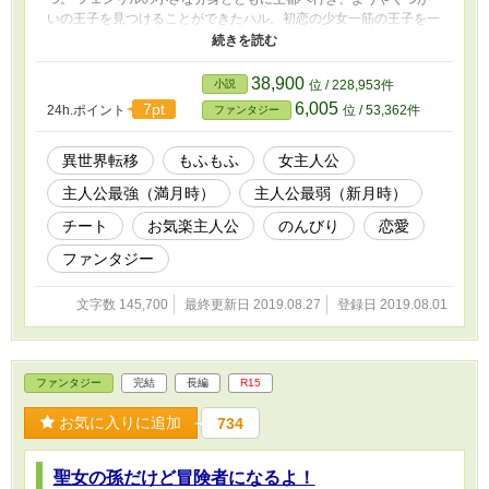
いの王子を見つけることができたハル。初恋の少女一筋の王子を一
途に追いかけながら、特別な力と飛びぬけた身体能力で様々な問題
を解決していく。 お気楽主人公の恋愛ほのぼのファンタジーで
す。たまにシリアスになるかもしれません。
38,900
小説
位 / 228,953件
6,005
7pt
24h.ポイント
位 / 53,362件
ファンタジー
異世界転移
もふもふ
女主人公
主人公最強（満月時）
主人公最弱（新月時）
チート
お気楽主人公
のんびり
恋愛
ファンタジー
文字数 145,700
最終更新日 2019.08.27
登録日 2019.08.01
ファンタジー
完結
長編
R15
お気に入りに追加
734
聖女の孫だけど冒険者になるよ！