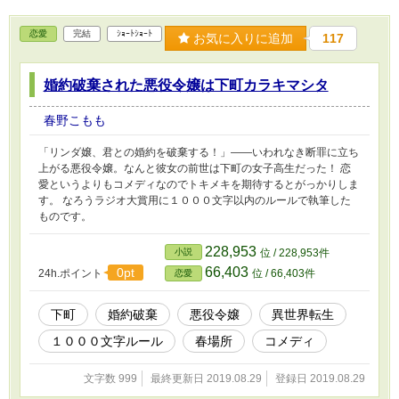
恋愛
完結
ｼｮｰﾄｼｮｰﾄ
お気に入りに追加
117
婚約破棄された悪役令嬢は下町カラキマシタ
春野こもも
「リンダ嬢、君との婚約を破棄する！」――いわれなき断罪に立ち
上がる悪役令嬢。なんと彼女の前世は下町の女子高生だった！ 恋
愛というよりもコメディなのでトキメキを期待するとがっかりしま
す。 なろうラジオ大賞用に１０００文字以内のルールで執筆した
ものです。
228,953
小説
位 / 228,953件
66,403
0pt
24h.ポイント
位 / 66,403件
恋愛
下町
婚約破棄
悪役令嬢
異世界転生
１０００文字ルール
春場所
コメディ
文字数 999
最終更新日 2019.08.29
登録日 2019.08.29