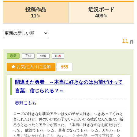
投稿作品
近況ボード
11
409
件
件
11
件
恋愛
完結
短編
R15
お気に入りに追加
955
間違えた勇者 ～本当に好きなのはお前だけって
言葉、信じられる？～
春野こもも
ローズの好きな幼馴染アランは女の子が大好き。つきあってくれと
言われたけど、仲のいい女の子がいっぱいいる彼氏なんて嫌だ。断
ろうと思ったらアランが言った。「本当に好きなのはお前だけだ」
って。 故郷でもハーレム、勇者になってもハーレム、万年ハーレ
ム男に追いかけられても、ねぇ……？ 全七話、一万文字程度。ク