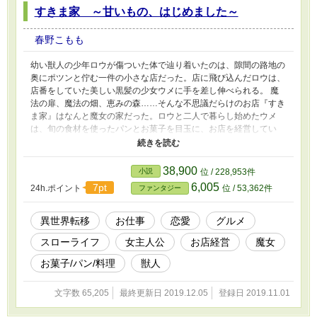
すきま家 ～甘いもの、はじめました～
春野こもも
幼い獣人の少年ロウが傷ついた体で辿り着いたのは、隙間の路地の
奥にポツンと佇む一件の小さな店だった。店に飛び込んだロウは、
店番をしていた美しい黒髪の少女ウメに手を差し伸べられる。 魔
法の扉、魔法の畑、恵みの森……そんな不思議だらけのお店『すき
ま家』はなんと魔女の家だった。ロウと二人で暮らし始めたウメ
は、旬の食材を使ったパンとお菓子を目玉に、お店を経営してい
く。そして特別なチカラを駆使しながら、この異世界のどこかにい
ると信じている大切な人を探し続ける。 一方ウメの協力を得たロ
ウは、自分を徐々に追い詰める強大な敵に対して反撃の準備を始め
38,900
小説
位 / 228,953件
るのだった。
6,005
7pt
24h.ポイント
位 / 53,362件
ファンタジー
異世界転移
お仕事
恋愛
グルメ
スローライフ
女主人公
お店経営
魔女
お菓子/パン/料理
獣人
文字数 65,205
最終更新日 2019.12.05
登録日 2019.11.01