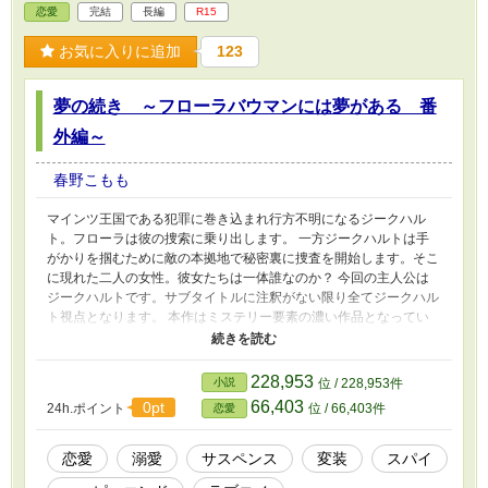
恋愛
完結
長編
R15
お気に入りに追加
123
夢の続き ～フローラバウマンには夢がある 番
外編～
春野こもも
マインツ王国である犯罪に巻き込まれ行方不明になるジークハル
ト。フローラは彼の捜索に乗り出します。 一方ジークハルトは手
がかりを掴むために敵の本拠地で秘密裏に捜査を開始します。そこ
に現れた二人の女性。彼女たちは一体誰なのか？ 今回の主人公は
ジークハルトです。サブタイトルに注釈がない限り全てジークハル
ト視点となります。 本作はミステリー要素の濃い作品となってい
ます。予めご了承ください。 そして『フローラ=バウマンには夢が
ある』の番外編になります。ぜひ先に本編をご覧ください。
228,953
小説
位 / 228,953件
66,403
0pt
24h.ポイント
位 / 66,403件
恋愛
恋愛
溺愛
サスペンス
変装
スパイ