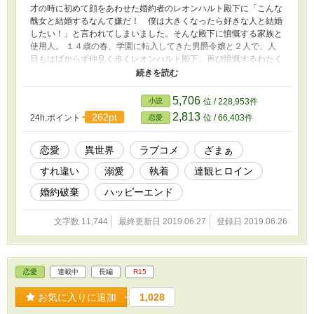
才の時に初めて顔をあわせた婚約者のレオンハルト殿下に「こんな
醜女と結婚するなんて嫌だ！ 僕は大きくなったら好きな人と結婚
したい！」と言われてしまいました。そんな殿下に憤慨する家族と
使用人。 １４歳の春、学園に転入してきた男爵令嬢と２人で、人
目もはばからず仲良く歩くレオンハルト殿下。再び憤慨するわたく
しの愛する家族や使用人の心の安寧のために、エルザは円満な婚約
解消を目指します。そのために作成したのは「婚約破棄承諾書」。
殿下と男爵令嬢、お二人に愛を育んでいただくためにも、後はレオ
5,706
小説
位 / 228,953件
ンハルト殿下の署名さえいただければみんな幸せ婚約破棄が成立し
2,813
262pt
24h.ポイント
位 / 66,403件
恋愛
ます！ 前編・後編の全２話です。残酷描写は保険です。 【小説家
になろうデイリーランキング１位いただきました――2019/6/17】
恋愛
異世界
ラブコメ
ざまぁ
すれ違い
溺愛
執着
達観ヒロイン
婚約破棄
ハッピーエンド
文字数 11,744
最終更新日 2019.06.27
登録日 2019.06.26
恋愛
連載中
長編
R15
お気に入りに追加
1,028