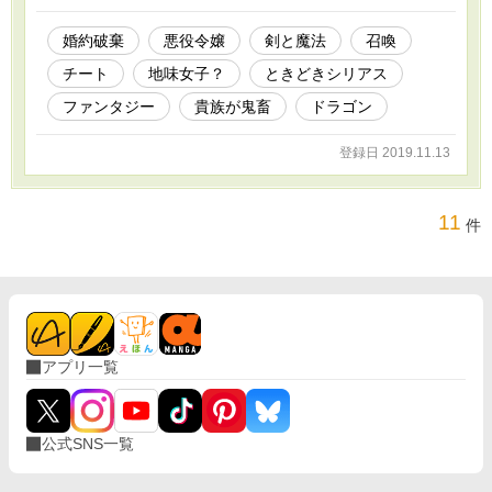
る。仲間とともに計画を進めていたクロエのも
とに、かつての仇と狙う魔法剣士が訪れる。剣
婚約破棄
悪役令嬢
剣と魔法
召喚
士は告げる。仇の魔女はクロエと同じ顔をして
チート
地味女子？
ときどきシリアス
いたと。 第５回カクヨムコン恋愛部門特別賞受
賞作品です。
ファンタジー
貴族が鬼畜
ドラゴン
登録日 2019.11.13
11
件
アプリ一覧
公式SNS一覧