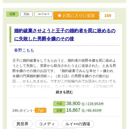
恋愛
完結
ｼｮｰﾄｼｮｰﾄ
お気に入りに追加
169
婚約破棄させようと王子の婚約者を罠に嵌めるの
に失敗した男爵令嬢のその後
春野こもも
王子に婚約破棄をしてもらおうと、婚約者の侯爵令嬢を罠に嵌めよ
うとして失敗し、実家から勘当されたうえに追放された、とある男
爵令嬢のその後のお話です。 『婚約破棄でみんな幸せ！～嫌われ
令嬢の円満婚約解消術～』（全２話）の男爵令嬢のその後のお
話……かもしれません。ですがこの短編のみでお読みいただいても
まったく問題ありません。 コメディ色が強いので、上記短編の世
界観を壊したくない方はご覧にならないほうが賢明です(>＿<) なろ
うラジオ大賞用に１０００文字以内のルールで執筆したものです。
ふわりとお読みください。
38,900
小説
位 / 228,953件
16,867
7pt
24h.ポイント
位 / 66,403件
恋愛
異世界
コメディ
ルイ××の酒場