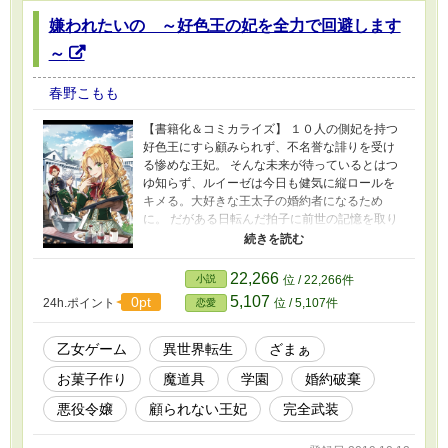
嫌われたいの ～好色王の妃を全力で回避します
～
春野こもも
【書籍化＆コミカライズ】 １０人の側妃を持つ
好色王にすら顧みられず、不名誉な誹りを受け
る惨めな王妃。 そんな未来が待っているとはつ
ゆ知らず、ルイーゼは今日も健気に縦ロールを
キメる。大好きな王太子の婚約者になるため
に。 だがある日転んだ拍子に前世の記憶を取り
戻す。ここは乙女ゲームの世界で、このままだ
と不幸な王妃か、婚約破棄のち国外追放の未来
が待っている。 それならいっそ婚約者に選ばれ
22,266
小説
位 / 22,266件
なければいいんじゃない？ そしてルイーゼ
5,107
0pt
24h.ポイント
位 / 5,107件
恋愛
（改）は嫌われる努力を始める。学園に転入し
てきたヒロインにぜひ頑張ってもらいましょ
う。 読者様の応援のお陰で、書籍化＆コミカラ
乙女ゲーム
異世界転生
ざまぁ
イズが決定しました。ありがとうございます。
お菓子作り
魔道具
学園
婚約破棄
詳細は近況ボード、ブログにて報告させていた
だきます。 コミックが５月１日より連載開始さ
悪役令嬢
顧られない王妃
完全武装
れました。書籍は好評発売中です(´∇｀) ■こちら
はカクヨム様への外部リンクとなります。 ■番外