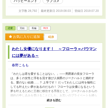
ハッピーエンド
ラブコメ
文字数 28,792
最終更新日 2019.08.03
登録日 2019.07.20
恋愛
完結
長編
R15
お気に入りに追加
419
わたし女優になります！ ～フローラ＝バウマン
には夢がある～
春野こもも
「わたしは君を愛することはない。」――男爵家の長女フローラ
は、多くの女性と浮名を流す遊び人侯爵のジークハルトと婚約す
る。愛のない結婚……？ 上等です！ だってわたしには何を犠牲に
しても叶えたい夢があるのだもの！ フローラは女優になるという
夢を叶えるために王都に移住する手段として、ジークハルトからの
婚約の申し込みを受けることにした。お互いのプライベートを縛ら
ないという契約のもと、彼女は王都で自らの夢を叶えるための一歩
を踏み出す。 そしてジークハルトが街で出会った美しい女性イザ