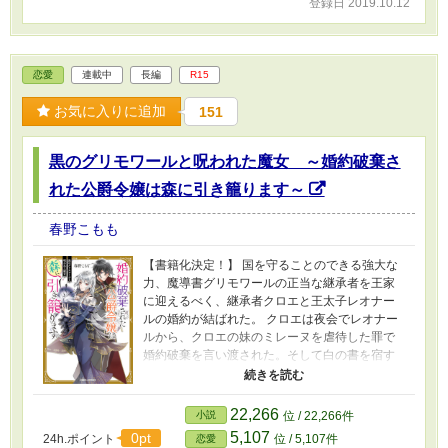
登録日 2019.10.12
編もカクヨムさまにて連載中。 【小説家になろ
うデイリーランキング１位いただきました
――2019/8/17】
恋愛
連載中
長編
R15
お気に入りに追加
151
黒のグリモワールと呪われた魔女 ～婚約破棄さ
れた公爵令嬢は森に引き籠ります～
春野こもも
【書籍化決定！】 国を守ることのできる強大な
力、魔導書グリモワールの正当な継承者を王家
に迎えるべく、継承者クロエと王太子レオナー
ルの婚約が結ばれた。 クロエは夜会でレオナー
ルから、クロエの妹のミレーヌを虐待した罪で
婚約破棄を言い渡された。そして白の書を宿す
ミレーヌこそが正当な継承者だという。 地味で
凡庸な少女クロエは、謂れのない罪で断罪され
て傷つけられる。そしてついには、父や使用人
22,266
小説
位 / 22,266件
にも裏切られて公爵家を追放されてしまった。
5,107
0pt
24h.ポイント
位 / 5,107件
恋愛
ある目的を果たすためにクロエは森へと引き籠