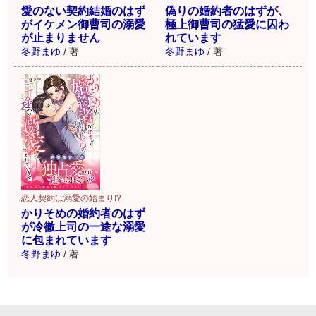
愛のない契約結婚のはず
偽りの婚約者のはずが、
がイケメン御曹司の溺愛
極上御曹司の猛愛に囚わ
が止まりません
れています
冬野まゆ
/
著
冬野まゆ
/
著
恋人契約は溺愛の始まり!?
かりそめの婚約者のはず
が冷徹上司の一途な溺愛
に包まれています
冬野まゆ
/
著