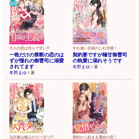
大人の恋は淫らで甘い!?
すれ違い夫婦のじれ甘婚！
一晩だけの禁断の恋のは
契約妻ですが極甘御曹司
ずが憧れの御曹司に溺愛
の執愛に溺れそうです
されてます
冬野まゆ
/
著
冬野まゆ
/
著
元許嫁は極上のスパダリ!?
契約から始まる運命の恋！