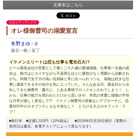
文庫本はこちら
エタニティブックス
オレ様御曹司の溺愛宣言
冬野まゆ
/
著
藤谷一帆
/
装丁
イケメンエリートは恋も仕事も電光石火!?
ビール製造会社の営業として働く二十八歳の栗城瑞穂。仕事第一主義の彼
女は、能力はピカイチながら不器用なほどに愛想がなく周囲から誤解され
がち。同期で女子力の高い従姉妹と常に比べられつつも、瑞穂は好きな仕
事に邁進できる今の自分を気に入っていた。そんなある日、親会社から出
向してきた御曹司・慶斗に、とある事情でロックオンされてしまう！ し
かも、仕事の能力を買われただけかと思いきや、本気の求愛に瑞穂の平坦
な日常が激しく変化して!? イケメン御曹司の容赦ないアプローチに、恋
愛封印中のカタブツＯＬもなす術なし？ とろける大人のオフィス・ラ
ブ！
■単行本
■定価1,320円（10%税込）
■2019年02月28日発行（実際の
発売日は書店、各電子ストアによって異なります）