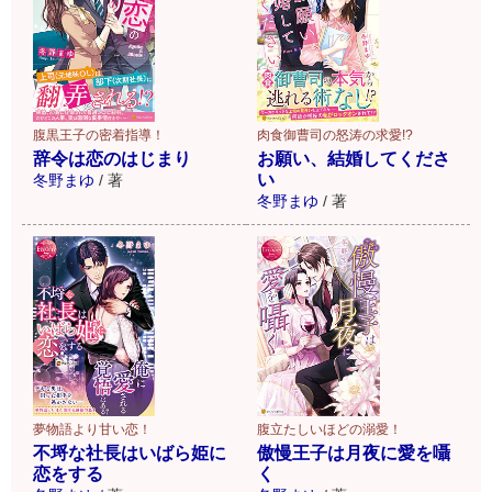
腹黒王子の密着指導！
肉食御曹司の怒涛の求愛!?
辞令は恋のはじまり
お願い、結婚してくださ
い
冬野まゆ
/
著
冬野まゆ
/
著
夢物語より甘い恋！
腹立たしいほどの溺愛！
不埒な社長はいばら姫に
傲慢王子は月夜に愛を囁
恋をする
く