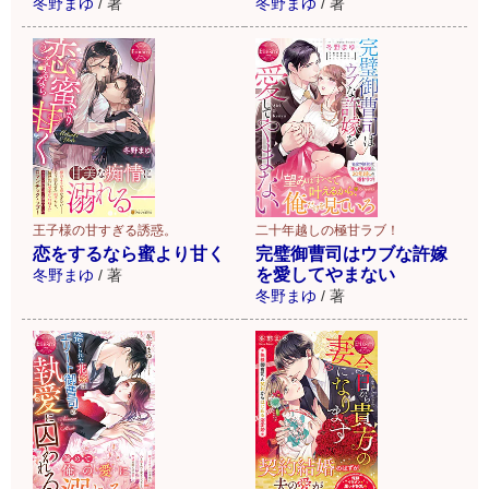
冬野まゆ
/
著
冬野まゆ
/
著
王子様の甘すぎる誘惑。
二十年越しの極甘ラブ！
恋をするなら蜜より甘く
完璧御曹司はウブな許嫁
を愛してやまない
冬野まゆ
/
著
冬野まゆ
/
著