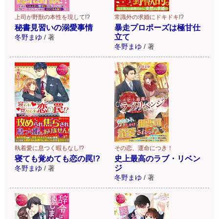
上司が野獣の本性を現して!?
常識外の求婚にドキドキ!?
秘書見習いの溺愛事情
暴走プロポーズは極甘仕
立て
冬野まゆ
/
著
冬野まゆ
/
著
執着愛に息つく暇もなし!?
その恋、運命につき！
寝ても覚めても恋の罠!?
史上最高のラブ・リベン
ジ
冬野まゆ
/
著
冬野まゆ
/
著