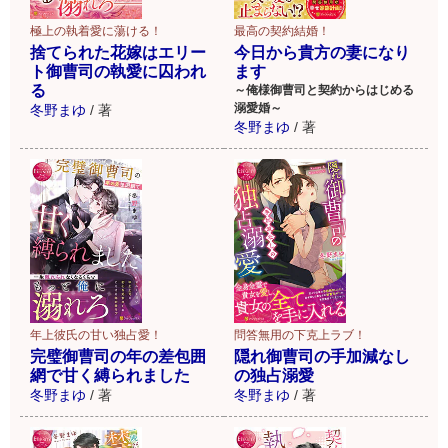
極上の執着愛に蕩ける！
最高の契約結婚！
捨てられた花嫁はエリー
今日から貴方の妻になり
ト御曹司の執愛に囚われ
ます
る
～俺様御曹司と契約からはじめる
溺愛婚～
冬野まゆ
/
著
冬野まゆ
/
著
年上彼氏の甘い独占愛！
問答無用の下克上ラブ！
完璧御曹司の年の差包囲
隠れ御曹司の手加減なし
網で甘く縛られました
の独占溺愛
冬野まゆ
/
著
冬野まゆ
/
著