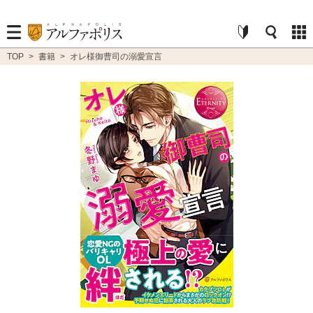
TOP
>
書籍
>
オレ様御曹司の溺愛宣言