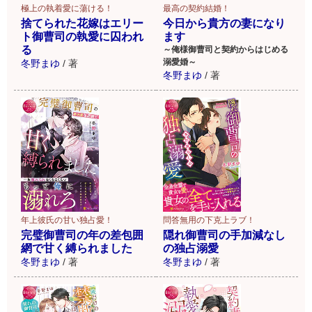
極上の執着愛に蕩ける！
最高の契約結婚！
捨てられた花嫁はエリー
今日から貴方の妻になり
ト御曹司の執愛に囚われ
ます
る
～俺様御曹司と契約からはじめる
溺愛婚～
冬野まゆ
/
著
冬野まゆ
/
著
年上彼氏の甘い独占愛！
問答無用の下克上ラブ！
完璧御曹司の年の差包囲
隠れ御曹司の手加減なし
網で甘く縛られました
の独占溺愛
冬野まゆ
/
著
冬野まゆ
/
著