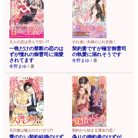
大人の恋は淫らで甘い!?
すれ違い夫婦のじれ甘婚！
一晩だけの禁断の恋のは
契約妻ですが極甘御曹司
ずが憧れの御曹司に溺愛
の執愛に溺れそうです
されてます
冬野まゆ
/
著
冬野まゆ
/
著
元許嫁は極上のスパダリ!?
契約から始まる運命の恋！
愛のない契約結婚のはず
偽りの婚約者のはずが、