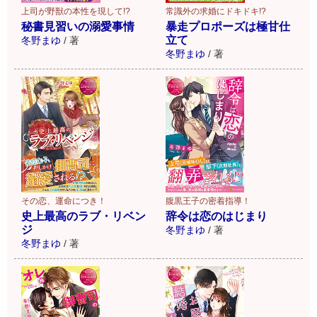
上司が野獣の本性を現して!?
常識外の求婚にドキドキ!?
秘書見習いの溺愛事情
暴走プロポーズは極甘仕
立て
冬野まゆ
/
著
冬野まゆ
/
著
その恋、運命につき！
腹黒王子の密着指導！
史上最高のラブ・リベン
辞令は恋のはじまり
ジ
冬野まゆ
/
著
冬野まゆ
/
著