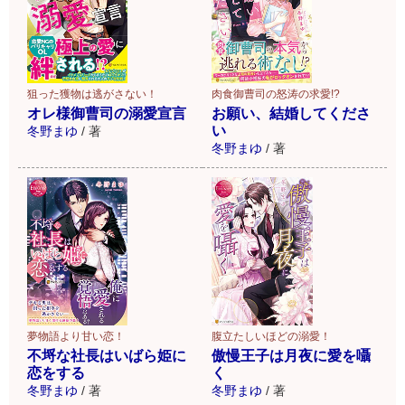
狙った獲物は逃がさない！
肉食御曹司の怒涛の求愛!?
オレ様御曹司の溺愛宣言
お願い、結婚してくださ
い
冬野まゆ
/
著
冬野まゆ
/
著
夢物語より甘い恋！
腹立たしいほどの溺愛！
不埒な社長はいばら姫に
傲慢王子は月夜に愛を囁
恋をする
く
冬野まゆ
/
著
冬野まゆ
/
著