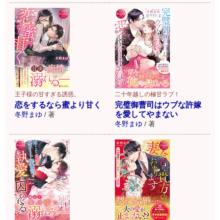
王子様の甘すぎる誘惑。
二十年越しの極甘ラブ！
恋をするなら蜜より甘く
完璧御曹司はウブな許嫁
を愛してやまない
冬野まゆ
/
著
冬野まゆ
/
著