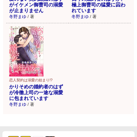
がイケメン御曹司の溺愛
極上御曹司の猛愛に囚わ
が止まりません
れています
冬野まゆ
/
著
冬野まゆ
/
著
恋人契約は溺愛の始まり!?
かりそめの婚約者のはず
が冷徹上司の一途な溺愛
に包まれています
冬野まゆ
/
著