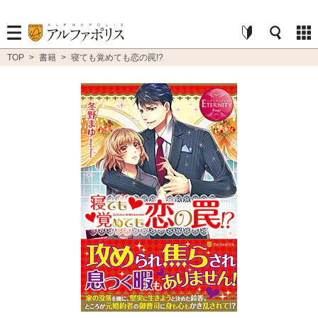
TOP
>
書籍
>
寝ても覚めても恋の罠!?