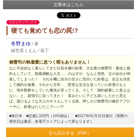
文庫本はこちら
エタニティブックス
寝ても覚めても恋の罠!?
冬野まゆ
/
著
緒笠原くえん
/
装丁
御曹司の執着愛に息つく暇もありません！
なに不自由なく暮らしてきた社長令嬢の鈴香。大企業の御曹司・雅洸と婚
約もしていて、順風満帆な人生……のはずが、なんと突然、父の会社が倒
産してしまった！ それを機に自分の甘さに気付いた鈴香は、自立を決意
して婚約を破棄。それから五年……堅実な生活を送っていた鈴香のもと
に、海外勤務をしていた雅洸が戻ってくる。そして「婚約破棄した覚えは
ない」と、超強引に迫ってきた！ 昔みたいに子ども扱いしたかと思え
ば、蕩けるような大人のキスもしてくる彼。押しかけ御曹司の極甘アプロ
ーチに、鈴香はたじたじで――!?
■単行本
■定価1,320円（10%税込）
■2017年01月31日発行（実際の
発売日は書店、各電子ストアによって異なります）
立ち読みする（PDF）