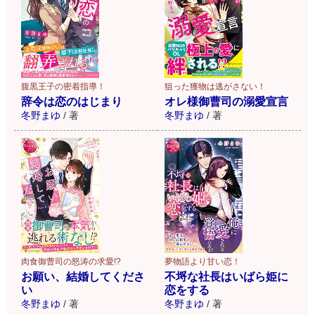
腹黒王子の密着指導！
狙った獲物は逃がさない！
辞令は恋のはじまり
オレ様御曹司の溺愛宣言
冬野まゆ
/
著
冬野まゆ
/
著
肉食御曹司の怒涛の求愛!?
夢物語より甘い恋！
お願い、結婚してくださ
不埒な社長はいばら姫に
い
恋をする
冬野まゆ
/
著
冬野まゆ
/
著