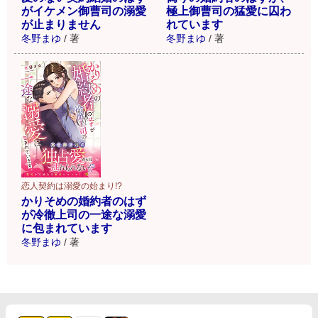
がイケメン御曹司の溺愛
極上御曹司の猛愛に囚わ
が止まりません
れています
冬野まゆ
/
著
冬野まゆ
/
著
恋人契約は溺愛の始まり!?
かりそめの婚約者のはず
が冷徹上司の一途な溺愛
に包まれています
冬野まゆ
/
著