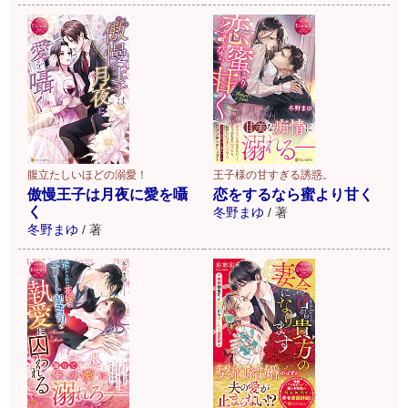
腹立たしいほどの溺愛！
王子様の甘すぎる誘惑。
傲慢王子は月夜に愛を囁
恋をするなら蜜より甘く
く
冬野まゆ
/
著
冬野まゆ
/
著