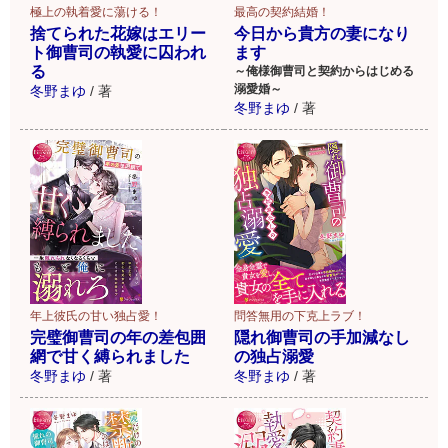
極上の執着愛に蕩ける！
最高の契約結婚！
捨てられた花嫁はエリー
今日から貴方の妻になり
ト御曹司の執愛に囚われ
ます
る
～俺様御曹司と契約からはじめる
溺愛婚～
冬野まゆ
/
著
冬野まゆ
/
著
年上彼氏の甘い独占愛！
問答無用の下克上ラブ！
完璧御曹司の年の差包囲
隠れ御曹司の手加減なし
網で甘く縛られました
の独占溺愛
冬野まゆ
/
著
冬野まゆ
/
著