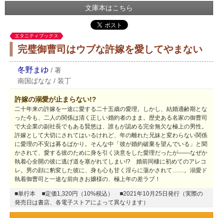
文庫本はこちら
エタニティブックス
完璧御曹司はウブな許嫁を愛してやまない
冬野まゆ
/
著
南国ばなな
/
装丁
許嫁の溺愛が止まらない!?
二十年来の許嫁を一途に愛する二十五歳の愛理。しかし、結婚適齢期とな
った今も、二人の関係は清く正しい婚約者のまま。歴史ある名家の御曹司
で大企業の副社長でもある賢悠は、誰もが認める完全無欠な極上の男性。
許嫁として大切にされてはいるけれど、年の離れた兄妹と変わらない関係
に愛理の不安は募るばかり。そんな中「彼が婚約破棄を望んでいる」と聞
かされて、愛する彼のために身を引く決意をした愛理だったが――なぜか
執着心全開の彼に逃げ道を塞がれてしまい!? 婚前同棲に初めてのアレコ
レ。男の顔に豹変した彼に、身も心も甘く淫らに蕩かされて……。溺愛ド
執着御曹司と一途な前向きお嬢様の、極上年の差ラブ！
■単行本
■定価1,320円（10%税込）
■2021年10月25日発行（実際の
発売日は書店、各電子ストアによって異なります）