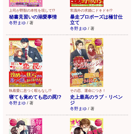
上司が野獣の本性を現して!?
常識外の求婚にドキドキ!?
秘書見習いの溺愛事情
暴走プロポーズは極甘仕
立て
冬野まゆ
/
著
冬野まゆ
/
著
執着愛に息つく暇もなし!?
その恋、運命につき！
寝ても覚めても恋の罠!?
史上最高のラブ・リベン
ジ
冬野まゆ
/
著
冬野まゆ
/
著