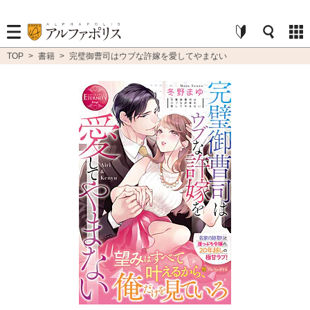
TOP
>
書籍
>
完璧御曹司はウブな許嫁を愛してやまない