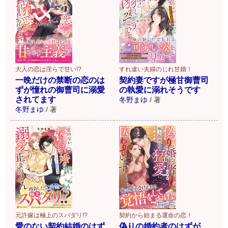
大人の恋は淫らで甘い!?
すれ違い夫婦のじれ甘婚！
一晩だけの禁断の恋のは
契約妻ですが極甘御曹司
ずが憧れの御曹司に溺愛
の執愛に溺れそうです
されてます
冬野まゆ
/
著
冬野まゆ
/
著
元許嫁は極上のスパダリ!?
契約から始まる運命の恋！
愛のない契約結婚のはず
偽りの婚約者のはずが、