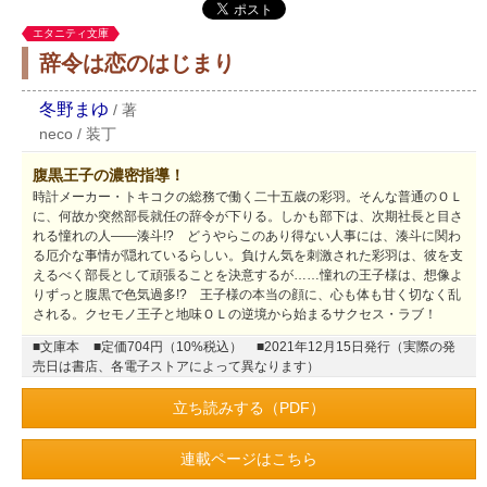
エタニティ文庫
辞令は恋のはじまり
冬野まゆ
/
著
neco
/
装丁
腹黒王子の濃密指導！
時計メーカー・トキコクの総務で働く二十五歳の彩羽。そんな普通のＯＬ
に、何故か突然部長就任の辞令が下りる。しかも部下は、次期社長と目さ
れる憧れの人――湊斗!? どうやらこのあり得ない人事には、湊斗に関わ
る厄介な事情が隠れているらしい。負けん気を刺激された彩羽は、彼を支
えるべく部長として頑張ることを決意するが……憧れの王子様は、想像よ
りずっと腹黒で色気過多!? 王子様の本当の顔に、心も体も甘く切なく乱
される。クセモノ王子と地味ＯＬの逆境から始まるサクセス・ラブ！
■文庫本
■定価704円（10%税込）
■2021年12月15日発行（実際の発
売日は書店、各電子ストアによって異なります）
立ち読みする（PDF）
連載ページはこちら