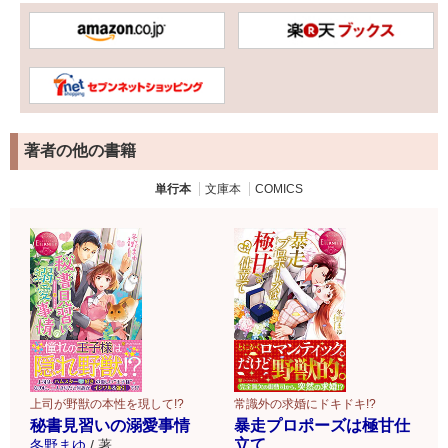
著者の他の書籍
単行本
文庫本
COMICS
上司が野獣の本性を現して!?
常識外の求婚にドキドキ!?
秘書見習いの溺愛事情
暴走プロポーズは極甘仕
立て
冬野まゆ
/
著