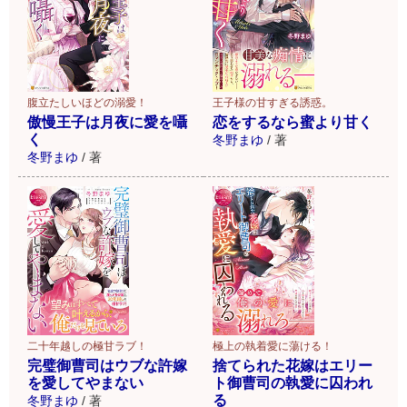
腹立たしいほどの溺愛！
王子様の甘すぎる誘惑。
傲慢王子は月夜に愛を囁
恋をするなら蜜より甘く
く
冬野まゆ
/
著
冬野まゆ
/
著
二十年越しの極甘ラブ！
極上の執着愛に蕩ける！
完璧御曹司はウブな許嫁
捨てられた花嫁はエリー
を愛してやまない
ト御曹司の執愛に囚われ
る
冬野まゆ
/
著