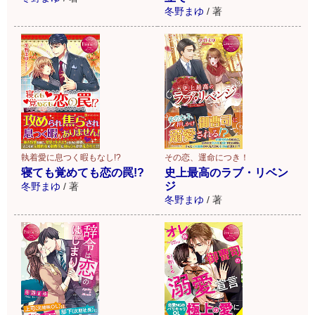
冬野まゆ
/
著
執着愛に息つく暇もなし!?
その恋、運命につき！
寝ても覚めても恋の罠!?
史上最高のラブ・リベン
ジ
冬野まゆ
/
著
冬野まゆ
/
著