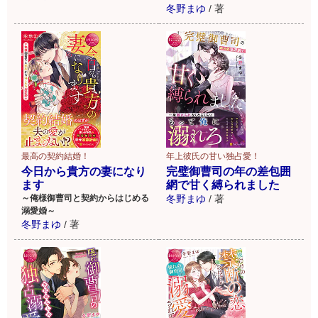
冬野まゆ
/
著
最高の契約結婚！
年上彼氏の甘い独占愛！
今日から貴方の妻になり
完璧御曹司の年の差包囲
ます
網で甘く縛られました
～俺様御曹司と契約からはじめる
冬野まゆ
/
著
溺愛婚～
冬野まゆ
/
著