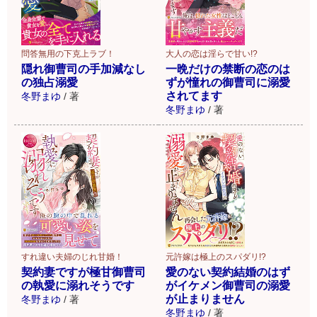
問答無用の下克上ラブ！
大人の恋は淫らで甘い!?
隠れ御曹司の手加減なし
一晩だけの禁断の恋のは
の独占溺愛
ずが憧れの御曹司に溺愛
されてます
冬野まゆ
/
著
冬野まゆ
/
著
すれ違い夫婦のじれ甘婚！
元許嫁は極上のスパダリ!?
契約妻ですが極甘御曹司
愛のない契約結婚のはず
の執愛に溺れそうです
がイケメン御曹司の溺愛
が止まりません
冬野まゆ
/
著
冬野まゆ
/
著