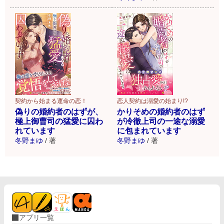
契約から始まる運命の恋！
恋人契約は溺愛の始まり!?
偽りの婚約者のはずが、
かりそめの婚約者のはず
極上御曹司の猛愛に囚わ
が冷徹上司の一途な溺愛
れています
に包まれています
冬野まゆ
/
著
冬野まゆ
/
著
アプリ一覧