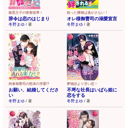
腹黒王子の密着指導！
狙った獲物は逃がさない！
辞令は恋のはじまり
オレ様御曹司の溺愛宣言
冬野まゆ
/
著
冬野まゆ
/
著
肉食御曹司の怒涛の求愛!?
夢物語より甘い恋！
お願い、結婚してくださ
不埒な社長はいばら姫に
い
恋をする
冬野まゆ
/
著
冬野まゆ
/
著