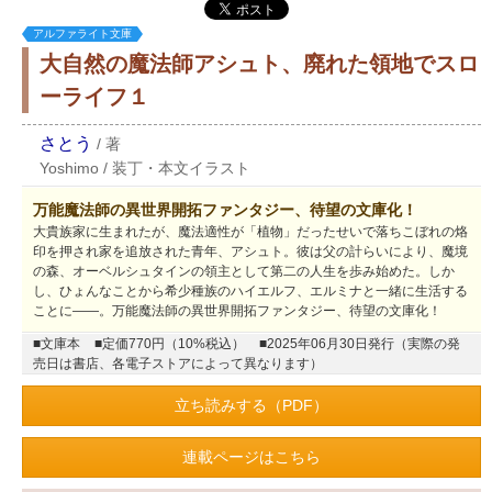
アルファライト文庫
大自然の魔法師アシュト、廃れた領地でスロ
ーライフ１
さとう
/
著
Yoshimo
/
装丁・本文イラスト
万能魔法師の異世界開拓ファンタジー、待望の文庫化！
大貴族家に生まれたが、魔法適性が「植物」だったせいで落ちこぼれの烙
印を押され家を追放された青年、アシュト。彼は父の計らいにより、魔境
の森、オーベルシュタインの領主として第二の人生を歩み始めた。しか
し、ひょんなことから希少種族のハイエルフ、エルミナと一緒に生活する
ことに――。万能魔法師の異世界開拓ファンタジー、待望の文庫化！
■文庫本
■定価770円（10%税込）
■2025年06月30日発行（実際の発
売日は書店、各電子ストアによって異なります）
立ち読みする（PDF）
連載ページはこちら