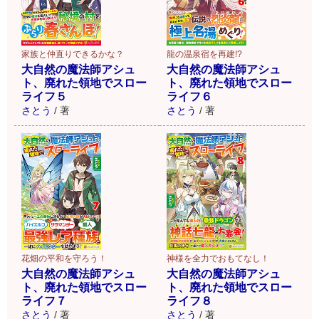
家族と仲直りできるかな？
龍の温泉宿を再建!?
大自然の魔法師アシュ
大自然の魔法師アシュ
ト、廃れた領地でスロー
ト、廃れた領地でスロー
ライフ５
ライフ６
さとう
/
著
さとう
/
著
花畑の平和を守ろう！
神様を全力でおもてなし！
大自然の魔法師アシュ
大自然の魔法師アシュ
ト、廃れた領地でスロー
ト、廃れた領地でスロー
ライフ７
ライフ８
さとう
/
著
さとう
/
著