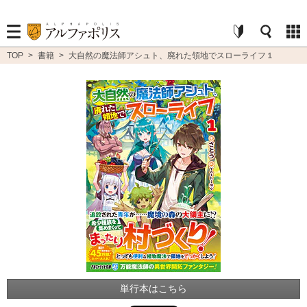
TOP
>
書籍
>
大自然の魔法師アシュト、廃れた領地でスローライフ１
単行本はこちら