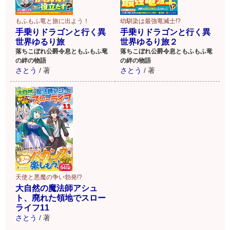
もふもふ竜と旅に出よう！
幼馴染は最強竜滅士!?
手乗りドラゴンと行く異
手乗りドラゴンと行く異
世界ゆるり旅
世界ゆるり旅２
落ちこぼれ公爵令息ともふもふ竜
落ちこぼれ公爵令息ともふもふ竜
の絆の物語
の絆の物語
さとう
/
著
さとう
/
著
天使と悪魔の争い勃発!?
大自然の魔法師アシュ
ト、廃れた領地でスロー
ライフ11
さとう
/
著