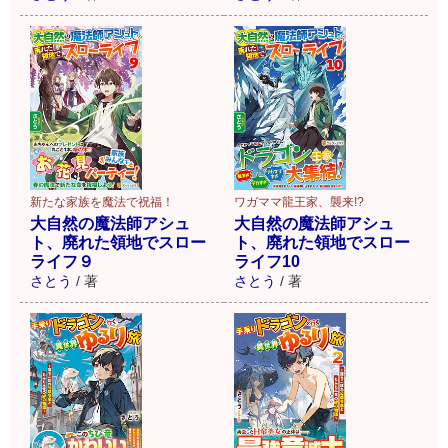
新たな家族を魔法で祝福！
ワガママ龍王家、襲来!?
大自然の魔法師アシュ
大自然の魔法師アシュ
ト、廃れた領地でスロー
ト、廃れた領地でスロー
ライフ９
ライフ10
さとう
/
著
さとう
/
著