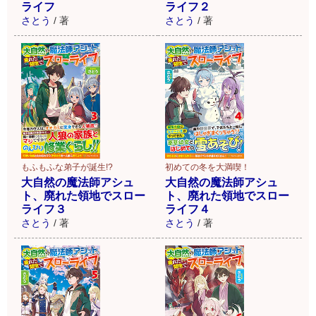
ライフ
ライフ２
さとう
/
著
さとう
/
著
もふもふな弟子が誕生!?
初めての冬を大満喫！
大自然の魔法師アシュ
大自然の魔法師アシュ
ト、廃れた領地でスロー
ト、廃れた領地でスロー
ライフ３
ライフ４
さとう
/
著
さとう
/
著