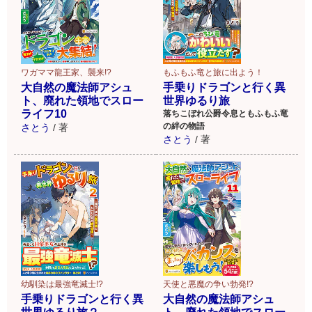
ワガママ龍王家、襲来!?
もふもふ竜と旅に出よう！
大自然の魔法師アシュ
手乗りドラゴンと行く異
ト、廃れた領地でスロー
世界ゆるり旅
ライフ10
落ちこぼれ公爵令息ともふもふ竜
の絆の物語
さとう
/
著
さとう
/
著
幼馴染は最強竜滅士!?
天使と悪魔の争い勃発!?
手乗りドラゴンと行く異
大自然の魔法師アシュ