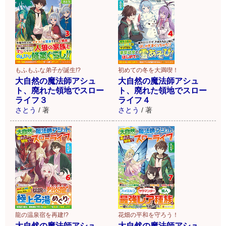
もふもふな弟子が誕生!?
初めての冬を大満喫！
大自然の魔法師アシュ
大自然の魔法師アシュ
ト、廃れた領地でスロー
ト、廃れた領地でスロー
ライフ３
ライフ４
さとう
/
著
さとう
/
著
龍の温泉宿を再建!?
花畑の平和を守ろう！
大自然の魔法師アシュ
大自然の魔法師アシュ