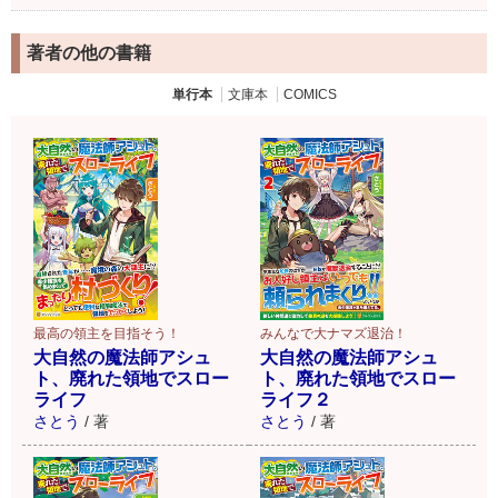
著者の他の書籍
単行本
文庫本
COMICS
最高の領主を目指そう！
みんなで大ナマズ退治！
大自然の魔法師アシュ
大自然の魔法師アシュ
ト、廃れた領地でスロー
ト、廃れた領地でスロー
ライフ
ライフ２
さとう
/
著
さとう
/
著