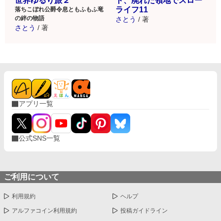
世界ゆるり旅２
ト、廃れた領地でスロー
ライフ11
落ちこぼれ公爵令息ともふもふ竜
の絆の物語
さとう
/
著
さとう
/
著
アプリ一覧
公式SNS一覧
ご利用について
利用規約
ヘルプ
アルファコイン利用規約
投稿ガイドライン