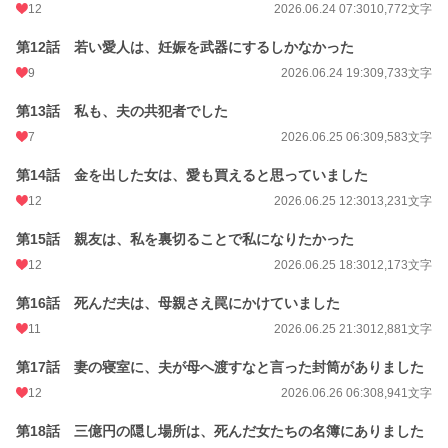
12
2026.06.24 07:30
10,772文字
これは、誰の人生でも脇役だった女が、自分の罪まで復讐の道具に変え、すべて
を道連れにするまでの物語。
第12話 若い愛人は、妊娠を武器にするしかなかった
9
2026.06.24 19:30
9,733文字
小説
11,470 位 / 228,746 件
第13話 私も、夫の共犯者でした
現代文学
72 位 / 9,620 件
7
2026.06.25 06:30
9,583文字
お気に入り
59
第14話 金を出した女は、愛も買えると思っていました
24h.ポイント
85 pt
12
2026.06.25 12:30
13,231文字
文字数
426,233
第15話 親友は、私を裏切ることで私になりたかった
更新日時
2026.07.03 12:30
12
2026.06.25 18:30
12,173文字
初回公開日時
2026.06.19 21:30
第16話 死んだ夫は、母親さえ罠にかけていました
初回完結日時
2026.06.24 22:55
11
2026.06.25 21:30
12,881文字
週間ポイント
2,298 pt (4,272 位)
第17話 妻の寝室に、夫が母へ渡すなと言った封筒がありました
月間ポイント
12
164,367 pt (225 位)
2026.06.26 06:30
8,941文字
年間ポイント
437,581 pt (1,216 位)
第18話 三億円の隠し場所は、死んだ女たちの名簿にありました