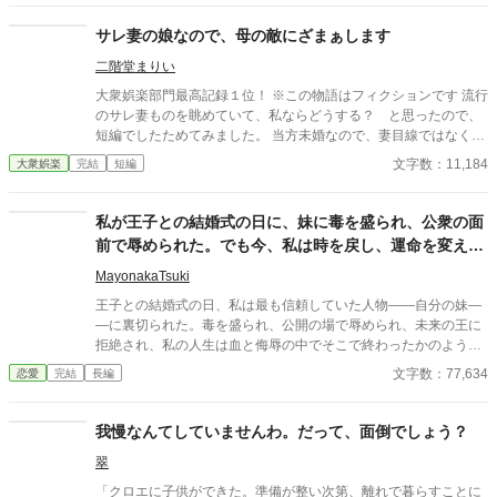
に、私と別れたくないなんて信じられない 世迷言を言ってくる
夫。 だめだめ、信用できないからね～。 さようなら。 ＊＊＊＊
サレ妻の娘なので、母の敵にざまぁします
＊＊*.✿..✿.*＊＊＊＊＊＊ ◇｜日比野滉星《ひびのこうせい》32
二階堂まりい
才 会社員 ◇ 日比野ひまり 32才 ◇ 石田唯 29才
滉星の同僚 ◇新堂冬也 25才 ひまり
大衆娯楽部門最高記録１位！ ※この物語はフィクションです 流行
の転職先の先輩(鉄道会社) 2025.4.11 完結 25649字
のサレ妻ものを眺めていて、私ならどうする？ と思ったので、
短編でしたためてみました。 当方未婚なので、妻目線ではなく娘
目線で失礼します。
文字数：11,184
大衆娯楽
完結
短編
私が王子との結婚式の日に、妹に毒を盛られ、公衆の面
前で辱められた。でも今、私は時を戻し、運命を変えに
来た。
MayonakaTsuki
王子との結婚式の日、私は最も信頼していた人物――自分の妹―
―に裏切られた。毒を盛られ、公開の場で辱められ、未来の王に
拒絶され、私の人生は血と侮辱の中でそこで終わったかのように
思えた。しかし、死が私を迎えたとき、不可能なことが起きた―
文字数：77,634
恋愛
完結
長編
―私は同じ回廊で、祭壇の前で目を覚まし、あらゆる涙、嘘、そ
して一撃の記憶をそのまま覚えていた。今、二度目のチャンスを
得た私は、ただ一つの使命を持つ――真実を突き止め、奪われた
我慢なんてしていませんわ。だって、面倒でしょう？
ものを取り戻し、私を破滅させた者たちにその代償を払わせる。
翠
もはや、何も以前のままではない。何も許されない。
「クロエに子供ができた。準備が整い次第、離れで暮らすことに