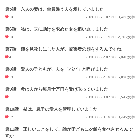
その悪事を知っていた義母。
第5話 六人の妻は、全員違う夫を愛していました
証拠を消した親族。
夫から金を受け取っていた環の実母。
13
2026.06.21 07:30
13,436文字
そして環自身もまた、家庭を守るため、助けを求めてきた一人の女性を追い返し
第6話 私は、夫に助けを求めた女を追い返しました
た過去を抱えていた。
13
2026.06.21 19:30
12,707文字
被害者であることと、無実であることは同じではない。
第7話 姉を見殺しにした人が、被害者の顔をするんですね
誰が一番愛されていたのか。
9
2026.06.22 07:30
16,048文字
誰が一番傷つけられたのか。
誰の罪なら許されるのか。
第8話 愛人の子どもが、夫を「パパ」と呼びました
13
2026.06.22 19:30
16,830文字
六人の女たちは手を組み、裏切り、互いの傷を抉りながら、死んだ夫とその家族
が築いた偽善の帝国を崩し始める。
第9話 母は夫から毎月十万円を受け取っていました
だが復讐を進めるほど、環は夫と同じように、人の弱みを利用することを覚えて
11
2026.06.23 07:30
11,547文字
いく。
第10話 姑は、息子の愛人を管理していました
「あなた、直人さんより怖いですよ」
12
2026.06.23 19:30
13,449文字
そう告げられた環は、静かに微笑んだ。
第11話 正しいことをして、誰が子どもに夕飯を食べさせるんで
「そうでしょうね。あの人を十七年も支えたのは、私だもの」
すか