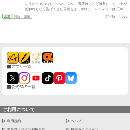
なるからそのつもりでいてくれ」 普段ほとんど屋敷にいない夫が
前触れもなく告げてきた言葉をきっかけに、レティシアは“三年
間”の契約を終わらせることにした。 赤の他人を屋敷に迎えるこ
文字数：4,095
恋愛
完結
短編
とはしない。 不要なものに感情を砕く理由などない。 「だって、
面倒でしょう？」 不誠実な夫も、無意味な結婚も、 この際すべて
切り捨ててしまいましょう。
アプリ一覧
公式SNS一覧
ご利用について
利用規約
ヘルプ
アルファコイン利用規約
投稿ガイドライン