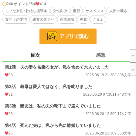
ところが葬儀の最中、見知らぬ若い女が立ち上がる。
24h.ポイント
85pt
414
モブな女性×壮絶な復讐劇
女性向け
復讐
サスペンス
人間の醜さ
「その人の妻は、私です」
女同士の愛憎
親友の裏切り
家族崩壊
胸糞
ざまぁ
女の指には、環と同じ結婚指輪があった。
アプリで読む
続いて名乗り出たのは、子どもを連れた看護師、裕福な女性経営者、夫を崇拝す
る元依頼人――そして、環が二十年以上信じてきた親友だった。
五人全員が夫から結婚を約束され、全員が自分こそ本当に愛された妻だと信じて
目次
感想
いた。
第1話 夫の妻を名乗る女が、私を含めて六人いました
騒然とする葬儀の夜、六人のもとへ死んだ夫から同じメールが届く。
38
2026.06.19 21:30
8,806文字
『僕を殺した女へ。四十九日までに、全員の嘘を暴け』
第2話 義母は愛人ではなく、私を叱りました
添付されていた映像には、ホテルの階段下で瀕死の夫を見下ろす六人の姿が、時
31
2026.06.20 07:30
11,748文字
間をずらして記録されていた。
第3話 親友は、私の夫の靴下まで選んでいました
六人全員が、夫が死にかけていることを知っていた。
そして誰一人、救急車を呼ばなかった。
28
2026.06.20 12:30
9,174文字
夫は女性を救う弁護士として名声を得る一方、弱みを握った女性たちを利用し、
第4話 死んだ夫は、私から先に離婚していました
借金と秘密で支配していた。
26
2026.06.20 21:30
9,363文字