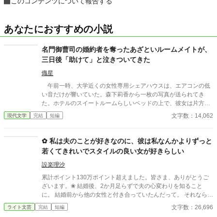
このコンテンツについて報告する
あなたにおすすめの小説
名門御曹司の婚約者を奪ったあざといルームメイトが、
三日後「助けて」と泣きついてきた
熾星
午前一時、大学近くの女性専用シェアハウスは、エアコンの低
い音だけが響いていた。森下莉香から一枚の写真が送られてき
た。ホテルのスイートルームらしいベッドの上で、彼女は片方の
肩を露わにし、鎖骨のあたりには生々しい赤い痕が残っていた。
文字数：14,062
現代文学
完結
短編
背後の男の顔は写っていなかった。けれど、画面の端に映った
手首だけで、私は十分だった。そこに巻かれていた白檀の腕輪念
珠を、私は知っていた。 あれは、私が神宮寺怜央に贈ったもの
✿ 私は夫のことが好きなのに、彼は私なんかよりずっと
だった。 東京・港区の旧財閥系一族、神宮寺家の後継者。神宮
若くてきれいでスタイルの良い女が好きらしい
寺家は老舗の不動産開発会社を中核に、近年は医療・介護施設へ
の投資も広げていた。怜央はその跡取りとして、著名な卒業生で
設楽理沙
あり、大学の有力なスポンサーでもある人物として、たびたび私
累計ポイント130万ポイント超えました。皆さま、ありがとうご
たちの大学に顔を出していた。
ざいます。❀ 結婚後、2か月足らずで夫の心変わりを知ること
に。 結婚前から他の女性と付き合っていたんだって。 それならそ
うと、ちゃんと話してくれていれば、結婚なんて しなかった。 呆
文字数：26,696
ライト文芸
完結
短編
れた私はすぐに家を出て自立の道を探すことにした。 それなの