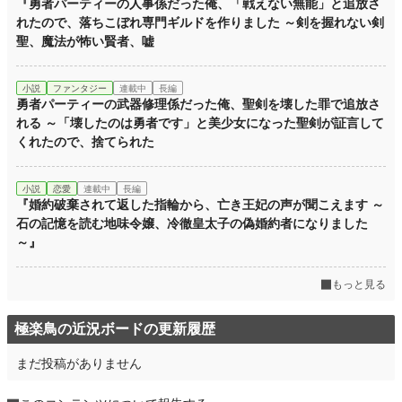
『勇者パーティーの人事係だった俺、「戦えない無能」と追放さ
れたので、落ちこぼれ専門ギルドを作りました ～剣を握れない剣
聖、魔法が怖い賢者、嘘
小説
ファンタジー
連載中
長編
勇者パーティーの武器修理係だった俺、聖剣を壊した罪で追放さ
れる ～「壊したのは勇者です」と美少女になった聖剣が証言して
くれたので、捨てられた
小説
恋愛
連載中
長編
『婚約破棄されて返した指輪から、亡き王妃の声が聞こえます ～
石の記憶を読む地味令嬢、冷徹皇太子の偽婚約者になりました
～』
もっと見る
極楽鳥の近況ボードの更新履歴
まだ投稿がありません