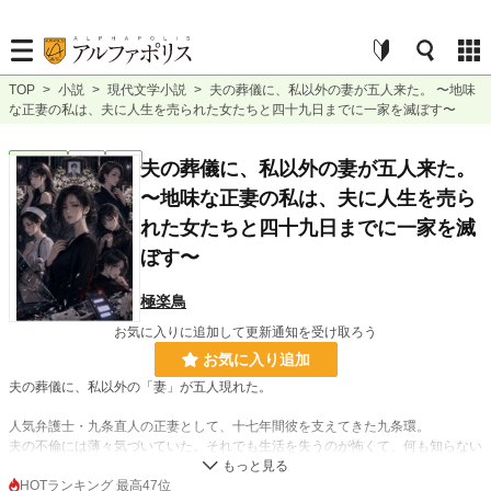
TOP
>
小説
>
現代文学小説
>
夫の葬儀に、私以外の妻が五人来た。 〜地味
な正妻の私は、夫に人生を売られた女たちと四十九日までに一家を滅ぼす〜
現代文学
完結
長編
夫の葬儀に、私以外の妻が五人来た。
〜地味な正妻の私は、夫に人生を売ら
れた女たちと四十九日までに一家を滅
ぼす〜
極楽鳥
お気に入りに追加して更新通知を受け取ろう
お気に入り追加
夫の葬儀に、私以外の「妻」が五人現れた。
人気弁護士・九条直人の正妻として、十七年間彼を支えてきた九条環。
夫の不倫には薄々気づいていた。それでも生活を失うのが怖くて、何も知らない
ふりを続けてきた。
HOTランキング 最高47位