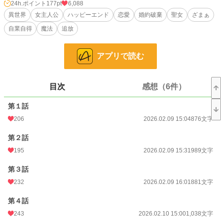
は『魔』を封じきれないことに気づいたバロンディーレ王国の者たちが、大慌て
24h.ポイント
177pt
6,088
でエリシアを連れ戻そうとしていた。
異世界
女主人公
ハッピーエンド
恋愛
婚約破棄
聖女
ざまぁ
自業自得
魔法
追放
窮地に陥ってなお、傲慢な態度を見せるバロンディーレの者たちにエリシアは短
く言い放つ。
アプリで読む
「もう手遅れですわ」
小説
7,521 位 / 228,760 件
目次
感想（6件）
ファンタジー
1,608 位 / 53,301 件
第１話
お気に入り
246
206
2026.02.09 15:04
876文字
24h.ポイント
177 pt
第２話
文字数
31,643
195
2026.02.09 15:31
989文字
更新日時
2026.04.14 15:20
第３話
初回公開日時
2026.02.09 15:04
232
2026.02.09 16:01
881文字
初回完結日時
2026.04.14 15:21
第４話
243
2026.02.10 15:00
1,038文字
週間ポイント
1,319 pt (7,237 位)