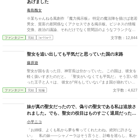
あげました
彼女を探していくうちに、なぜ彼女がキンバリーとの婚約破棄を
受け入れ、聖女という地位を退いたのかの理由を知る――。 ※7
毒島醜女
万字程度の中編です。
※某ちゃんねる風創作 『魔力掲示板』 特定の魔法陣を描けば老若
男女、貧富の差関係なくアクセスできる掲示板。ビジネスの情報
交換、政治の議論、それだけでなく世間話のようなフランクなも
のまで存在する。 平民レベルの微力な魔力でも打ち込めるものか
文字数：12,844
ファンタジー
完結
ｼｮｰﾄｼｮｰﾄ
ら、貴族クラスの魔力を有するものしか開けないものから多種多
様である。勿論そういった身分に関わらずに交流できる掲示板も
ある。 今日もまた、掲示板は悲喜こもごもに賑わっていた――
聖女を追い出しても平気だと思っていた国の末路
藤原遊
聖女が国を去った日、神官長は分かっていた。 この国は、彼女を
軽く扱いすぎたのだと。 「聖女がいなくても平気だ」 そう言い切
った王子と人々は、 彼女が“何もしていない”まま国が崩れていく
現実を、 やがて思い知ることになる。 ――これは、聖女を追い出
文字数：4,627
ファンタジー
完結
短編
した国の末路を、 静かに見届けた者の記録。
妹が真の聖女だったので、偽りの聖女である私は追放さ
れました。でも、聖女の役目はものすごく退屈だったの
で、最高に嬉しいです【完結】
小平ニコ
「お姉様、よくも私から夢を奪ってくれたわね。絶対に許さな
い」 私の妹――シャノーラはそう言うと、計略を巡らし、私か