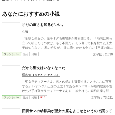
あなたにおすすめの小説
祈りの重さを知るがいい。
久遠
『地味な聖女の、派手すぎる復讐劇が幕を開ける』 「地味に突っ
立って祈るだけの女は、もう不要だ」 そう言って私を捨てた王太
子は知らない。 私の祈りが、 彼に降りかかる全ての【不運の確
率】を 0%に固定していたことを。 私が祈りをやめた。 ただそれ
文字数：2,530
ファンタジー
完結
短編
だけで、 彼の世界は「確率通り」の地獄に変わった。 転ぶ、下敷
きになる、国が滅ぶ。 積み重なる不幸の果てに、 彼は蒼白になり
ながら私を引き止めるけれど。 「死ぬ確率は固定してなかった
だから聖女はいなくなった
わ」
澤谷弥（さわたに わたる）
「聖女ラティアーナよ。君との婚約を破棄することをここに宣言
する」 レオンクル王国の王太子であるキンバリーが婚約破棄を告
げた相手は聖女ラティアーナである。 彼女はその婚約破棄を黙っ
て受け入れた。さらに彼女は、新たにキンバリーと婚約したアイ
文字数：73,521
ファンタジー
完結
短編
R15
ニスに聖女の証である首飾りを手渡すと姿を消した。 だが、ラテ
ィアーナがいなくなってから彼女のありがたみに気づいたキンバ
リーだが、すでにその姿はどこにもない。 キンバリーの弟である
団長サマの幼馴染が聖女の座をよこせというので譲って
サディアスが、兄のためにもラティアーナを探し始める。だが、