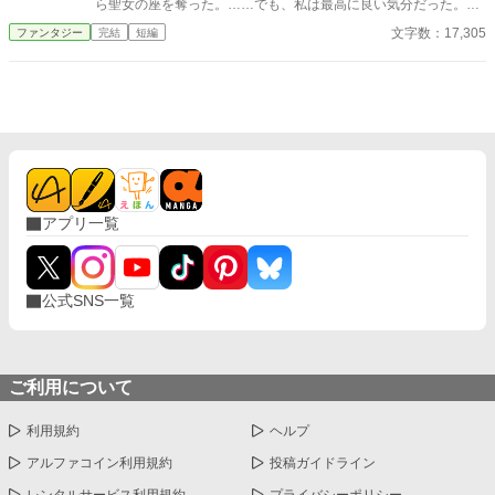
ら聖女の座を奪った。……でも、私は最高に良い気分だった。だ
って私、もともと聖女なんかになりたくなかったから。 退職金
文字数：17,305
ファンタジー
完結
短編
を貰い、大喜びで国を出た私は、『真の聖女』として国を守る立
場になったシャノーラのことを思った。……あの子、聖女になっ
て、一日の休みもなく国を守るのがどれだけ大変なことか、ちゃ
んと分かってるのかしら？ 案の定、シャノーラはよく理解して
いなかった。 聖女として役目を果たしていくのが、とてつもな
く困難な道であることを……
アプリ一覧
公式SNS一覧
ご利用について
利用規約
ヘルプ
アルファコイン利用規約
投稿ガイドライン