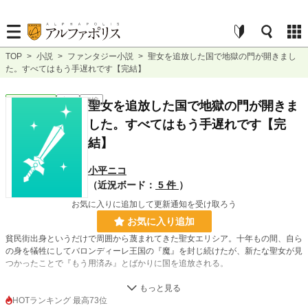
TOP
>
小説
>
ファンタジー小説
>
聖女を追放した国で地獄の門が開きまし
た。すべてはもう手遅れです【完結】
ファンタジー
完結
短編
聖女を追放した国で地獄の門が開きま
した。すべてはもう手遅れです【完
結】
小平ニコ
（近況ボード：
5 件
）
お気に入りに追加して更新通知を受け取ろう
お気に入り追加
貧民街出身というだけで周囲から蔑まれてきた聖女エリシア。十年もの間、自ら
の身を犠牲にしてバロンディーレ王国の『魔』を封じ続けたが、新たな聖女が見
つかったことで『もう用済み』とばかりに国を追放される。
全てを失ったエリシアだったが、隣国の若き王フェルディナントと出会い、彼に
これまでの苦労を認められて救われた気持ちになる。その頃、新しい聖女の力で
HOTランキング 最高73位