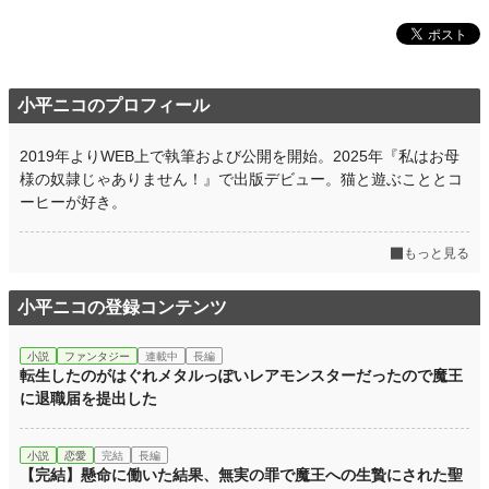
小平ニコのプロフィール
2019年よりWEB上で執筆および公開を開始。2025年『私はお母
様の奴隷じゃありません！』で出版デビュー。猫と遊ぶこととコ
ーヒーが好き。
もっと見る
小平ニコの登録コンテンツ
小説
ファンタジー
連載中
長編
転生したのがはぐれメタルっぽいレアモンスターだったので魔王
に退職届を提出した
小説
恋愛
完結
長編
【完結】懸命に働いた結果、無実の罪で魔王への生贄にされた聖