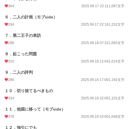
月間ポイント
3,158 pt (11,801 位)
304
2025.09.17 22:11
1,087文字
年間ポイント
397,775 pt (1,369 位)
６．二人の計画（モブside）
累計ポイント
398,135 pt (12,430 位)
334
2025.09.17 22:16
1,232文字
７．第二王子の来訪
289
2025.09.18 07:32
1,065文字
８．起こった問題
310
2025.09.18 12:04
1,014文字
９．二人の評判
290
2025.09.18 17:00
1,192文字
１０．切り捨てるべきもの
334
2025.09.18 22:00
1,101文字
１１．他国に移って（モブside）
378
2025.09.19 10:00
1,048文字
１２．強引にでも