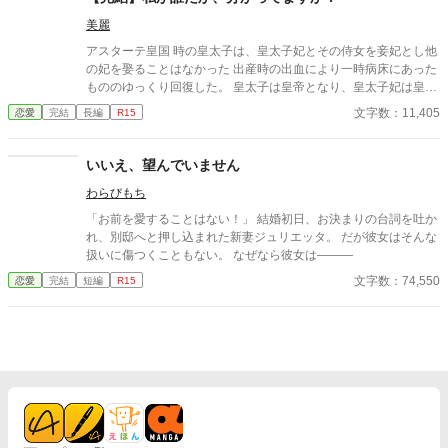
世界観や設定であるとご了承いただいた上でお読み下さいませ。
美麗
アスターテ皇国 時の皇太子は、皇太子妃とその侍女を妾妃とし他
の妃を娶ることはなかった 出産時の出血により一時病床にあった
もののゆっくり回復した。 皇太子は皇帝となり、皇太子妃は皇后
となった。 そして、皇后との間に産まれた男児を皇太子とした。
文字数：11,405
恋愛
完結
長編
R15
以降の子は妾妃との娘のみであった。 表向きは皇帝と皇后の仲は
睦まじく、皇后は妾妃を受け入れていた。 ただ、皇帝と皇后よ
り、皇后と妾妃の仲はより睦まじくあったとの話もあるようだ。
いいえ、望んでいません
残念ながら、この妾妃は産まれも育ちも定かではなかった。 ま
わらびもち
た、後ろ盾も何もないために何故皇后の侍女となったかも不明で
あった。 そして、この妾妃の娘マリアーナははたしてどのような
「お前を愛することはない！」 結婚初日、お決まりの台詞を吐か
娘なのか… １７話完結予定です。 完結まで書き終わっておりま
れ、別邸へと押し込まれた新妻ジュリエッタ。 だが彼女はそんな
す。 よろしくお願いいたします。
扱いに傷つくこともない。 なぜなら彼女は―――
文字数：74,550
恋愛
完結
短編
R15