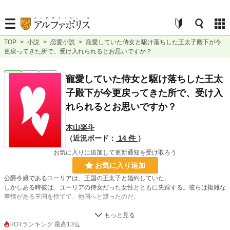
TOP
>
小説
>
恋愛小説
>
寵愛していた侍女と駆け落ちした王太子殿下が今
更戻ってきた所で、受け入れられるとお思いですか？
恋愛
完結
短編
寵愛していた侍女と駆け落ちした王太
子殿下が今更戻ってきた所で、受け入
れられるとお思いですか？
木山楽斗
（近況ボード：
14 件
）
お気に入りに追加して更新通知を受け取ろう
お気に入り追加
公爵令嬢であるユーリアは、王国の王太子と婚約していた。
しかしある時彼は、ユーリアの侍女だった女性とともに失踪する。彼らは複雑な
事情がある王国を捨てて、他国へと渡ったのだ。
そこユーリアは、第二王子であるリオレスと婚約することになった。
兄と違い王子としての使命に燃える彼とともに、ユーリアは王国を導いていくこ
HOTランキング 最高13位