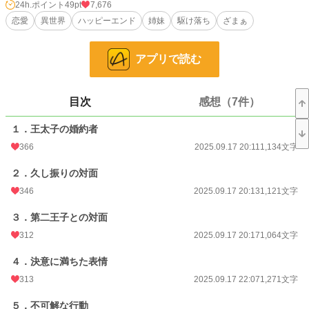
とになったのだ。
24h.ポイント
49pt
7,676
恋愛
異世界
ハッピーエンド
姉妹
駆け落ち
ざまぁ
それからしばらくして、王太子が国へと戻ってきた。
他国で上手くいかなかった彼は、自国に戻ることを選んだのだ。
そんな彼に対して、ユーリアとリオレスは言い渡す。最早この国に、王太子の居
アプリで読む
場所などないと。
小説
16,018 位 / 228,608 件
目次
感想（7件）
恋愛
7,132 位 / 66,317 件
１．王太子の婚約者
お気に入り
708
366
2025.09.17 20:11
1,134文字
24h.ポイント
49 pt
２．久し振りの対面
346
2025.09.17 20:13
1,121文字
文字数
28,261
３．第二王子との対面
更新日時
2025.09.27 22:00
312
2025.09.17 20:17
1,064文字
初回公開日時
2025.09.17 20:11
４．決意に満ちた表情
初回完結日時
2025.09.28 17:20
313
2025.09.17 22:07
1,271文字
週間ポイント
486 pt (14,815 位)
５．不可解な行動