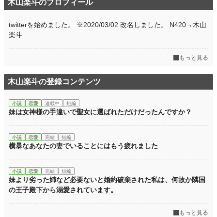
木山楽斗のプロフィール
twitterを始めました。 ※2020/03/02 改名しました。 N420→木山
楽斗
もっと見る
木山楽斗の登録コンテンツ
小説
恋愛
連載中
短編
妹は女神様の手違いで聖女に選ばれただけだったんですか？
小説
恋愛
完結
短編
横暴なあなたの妻でいることにはもう疲れました
小説
恋愛
完結
短編
妹より劣った姉など必要ないと婚約破棄された私は、何故か隣国
の王子殿下から溺愛されています。
もっと見る