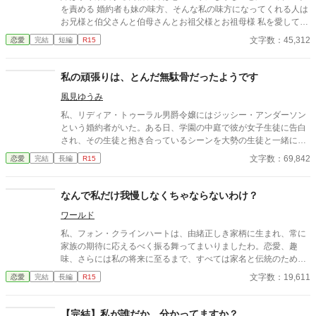
を責める 婚約者も妹の味方、そんな私の味方になってくれる人は
お兄様と伯父さんと伯母さんとお祖父様とお祖母様 私を愛してく
れる人の為にももう自由になります
文字数：45,312
恋愛
完結
短編
R15
私の頑張りは、とんだ無駄骨だったようです
風見ゆうみ
私、リディア・トゥーラル男爵令嬢にはジッシー・アンダーソン
という婚約者がいた。ある日、学園の中庭で彼が女子生徒に告白
され、その生徒と抱き合っているシーンを大勢の生徒と一緒に見
てしまった上に、その場で婚約破棄を要求されてしまう。 婚約破
文字数：69,842
恋愛
完結
長編
R15
棄を要求されてすぐに、ミラン・ミーグス公爵令息から求婚さ
れ、ひそかに彼に思いを寄せていた私は、彼の申し出を受けるか
迷ったけれど、彼の両親から身を引く様にお願いされ、ミランを
なんで私だけ我慢しなくちゃならないわけ？
諦める事に決める。 そんな私は、学園を辞めて遠くの街に引っ越
ワールド
し、平民として新しい生活を始めてみたんだけど、ん？ 誰かか
らストーカーされてる？ それだけじゃなく、ミランが私を見つ
私、フォン・クラインハートは、由緒正しき家柄に生まれ、常に
け出してしまい…！？ え、これじゃあ、私、何のために引っ越し
家族の期待に応えるべく振る舞ってまいりましたわ。恋愛、趣
たの！？ ※恋愛メインで書くつもりですが、ざまぁ必要のご意見
味、さらには私の将来に至るまで、すべては家名と伝統のため。
があれば、微々たるものになりますが、ざまぁを入れるつもりで
しかし、これ以上、我慢するのは終わりにしようと決意いたしま
文字数：19,611
恋愛
完結
長編
R15
す。 ※ざまぁ希望をいただきましたので、タグを「ざまぁ」に変
したわ。 だってなんで私だけ我慢しなくちゃいけないと思ったん
更いたしました。 ※史実とは関係ない異世界の世界観であり、設
ですもの。 これからは好き勝手やらせてもらいますわ。
定も緩くご都合主義です。魔法も存在します。作者の都合の良い
【完結】私が誰だか、分かってますか？