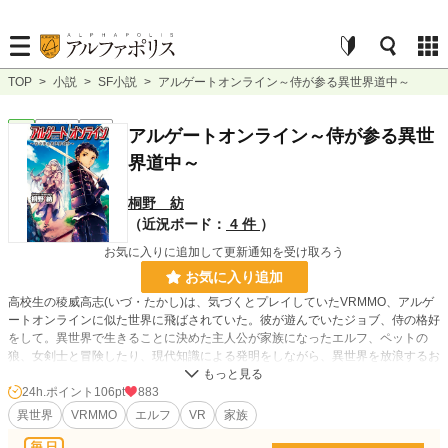
TOP
>
小説
>
SF小説
>
アルゲートオンライン～侍が参る異世界道中～
SF
連載中
長編
アルゲートオンライン～侍が参る異世
界道中～
桐野 紡
（近況ボード：
4 件
）
お気に入りに追加して更新通知を受け取ろう
お気に入り追加
高校生の稜威高志(いづ・たかし)は、気づくとプレイしていたVRMMO、アルゲ
ートオンラインに似た世界に飛ばされていた。彼が遊んでいたジョブ、侍の格好
をして。異世界で生きることに決めた主人公が家族になったエルフ、ペットの
狼、女剣士と冒険したり、現代知識による発明をしながら、異世界を放浪するお
話です。
24h.ポイント
106pt
883
異世界
VRMMO
エルフ
VR
家族
小説
10,196 位 / 228,634 件