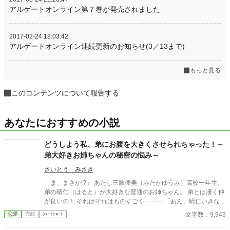
アルゲートオンライン第７巻が発売されました
2017-02-24 18:03:42
アルゲートオンライン連続更新のお知らせ(3／13まで)
もっと見る
このコンテンツについて報告する
あなたにおすすめの小説
どうしよう私、弟にお腹を大きくさせられちゃった！～
弟大好きお姉ちゃんの秘密の悩み～
さいとう みさき
「ま、まさか!?」 あたし三鷹優美（みたかゆうみ）高校一年生。
弟の晴仁（はると）が大好きな普通のお姉ちゃん。 弟とは凄く仲
が良いの！ それはそれはものすごく‥‥‥ 「あん、晴仁いきなり
そんなのお口に入らないよぉ～♡」 そんな関係のあたしたち。 で
文字数：9,943
恋愛
完結
ｼｮｰﾄｼｮｰﾄ
もある日トイレであたしはアレが来そうなのになかなか来ないの
も気にもせずスカートのファスナーを上げると‥‥‥ 「うそっ！