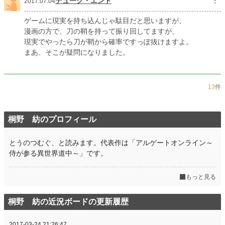
デューク・エンド
︙
2017.07.04
ゲームに現実を持ち込んじゃ駄目だと思いますが、
漫画の方で、刀の鞘を持って振り回してますが、
現実でやったら刀が鞘から確率ですっぽ抜けますよ。
まあ、そこが疑問になりました。
13
件
桐野 紡のプロフィール
とうのつむぐ、と読みます。代表作は「アルゲートオンライン～
侍が参る異世界道中～」です。
もっと見る
桐野 紡の近況ボードの更新履歴
2017-03-24 21:26:47