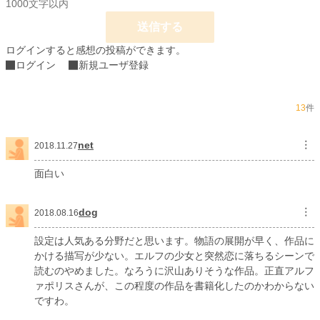
1000文字以内
送信する
ログインすると感想の投稿ができます。
ログイン
新規ユーザ登録
13
件
net
︙
2018.11.27
面白い
dog
︙
2018.08.16
設定は人気ある分野だと思います。物語の展開が早く、作品に
かける描写が少ない。エルフの少女と突然恋に落ちるシーンで
読むのやめました。なろうに沢山ありそうな作品。正直アルフ
ァポリスさんが、この程度の作品を書籍化したのかわからない
ですわ。