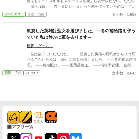
魔法もチートスキルもステータス画面すら表示されない、ただの
「残され損」 異世界に行けなかった俺を待っていたのは、世知
辛い現実だった。 AI使用状況 GoogleのGeminiさん使ってます〜
文字数：1,698
ファンタジー
完結
短編
誤字脱字チェックと調べ物お願いしてます
凱旋した英雄は聖女を選びました。～冬の補給路を守っ
ていた私は静かに軍を去ります～
握夢（グーム）
「君は後方にいただけだ」―― 凱旋した英雄の婚約者からそう切
り捨てられた私は、 静かに軍を辞職しました。 ――冬の補給路管
理。 ――兵糧配分。 ――医薬品輸送。 ――損耗率管理。 全部、
私の仕事だったのですが。 三週間後、 王国軍は補給崩壊。 「な
文字数：4,645
恋愛
完結
ｼｮｰﾄｼｮｰﾄ
ぜ食糧が届かない！」 「なぜ兵が飢える！」 ……逆にお聞きしま
すが、 今まで“なぜか全部上手く回っていた”理由を、 一度でも考
えたことはありましたか？ これは、 誰にも評価されなかった兵站
官（へいたんかん）が、 隣国の辺境伯にだけ価値を見抜かれ、 人
生を取り戻す物語。 今更「戻ってきてくれ」と泣きつかれても、
私は隣国の最高機密ですので――！
アプリ一覧