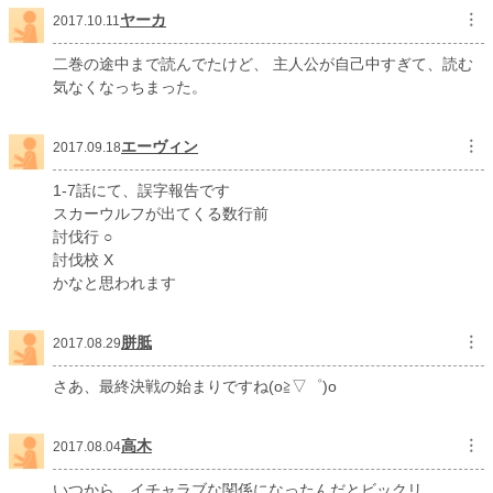
ヤーカ
︙
2017.10.11
二巻の途中まで読んでたけど、 主人公が自己中すぎて、読む
気なくなっちまった。
エーヴィン
︙
2017.09.18
1-7話にて、誤字報告です
スカーウルフが出てくる数行前
討伐行 ○
討伐校 X
かなと思われます
胼胝
︙
2017.08.29
さあ、最終決戦の始まりですね(o≧▽゜)o
高木
︙
2017.08.04
いつから、イチャラブな関係になったんだとビックリ