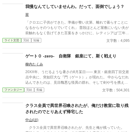
お腹が出て来てる!?」 お姉ちゃんの秘密の悩みです。
我慢なんてしていませんわ。だって、面倒でしょう？
翠
「クロエに子供ができた。準備が整い次第、離れで暮らすことに
なるからそのつもりでいてくれ」 普段ほとんど屋敷にいない夫が
前触れもなく告げてきた言葉をきっかけに、レティシアは“三年
間”の契約を終わらせることにした。 赤の他人を屋敷に迎えるこ
文字数：4,095
ライト文芸
完結
短編
とはしない。 不要なものに感情を砕く理由などない。 「だって、
面倒でしょう？」 不誠実な夫も、無意味な結婚も、 この際すべて
切り捨ててしまいましょう。
ゲート０ -zero- 自衛隊 銀座にて、斯く戦えり
柳内たくみ
20XX年、うだるような暑さの8月某日―― 東京・銀座四丁目交差
点中央に、突如巨大な『門（ゲート）』が現れた。 中からなだれ
込んできたのは、見目醜悪な怪異の群れ、そして剣や弓を携えた
謎の軍勢。 彼らは何の躊躇いもなく、奇声と雄叫びを上げなが
文字数：504,301
ファンタジー
完結
長編
ら、そこで戸惑う人々を殺戮しはじめる。 無慈悲で凄惨な殺戮劇
によって、瞬く間に血の海と化した銀座。 政府も警察もマスコミ
も、誰もがこの状況になすすべもなく混乱するばかりだった。
クラス全員で異世界召喚されたが、俺だけ教室に取り残
「皇居だ！ 皇居に逃げるんだ！」 ただ、一人を除いて―― これ
されたのでとりあえず帰宅した
は、たまたま現場に居合わせたオタク自衛官が、 たまたま人々を
救い出し、たまたま英雄になっちゃうまでを描いた、7日間の壮
中山(ほ)
絶な物語。
クラス全員で異世界召喚されたが、先生と俺が残っていた。