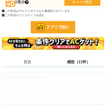
SF
106 位 / 6,731 件
2巻分
チャージ完了
お気に入り
3,860
この作品はアルファポリスから書籍化されています
この作品のコミカライズを読む
24h.ポイント
106 pt
文字数(レンタル含む)
1,076,995
アプリで読む
更新日時
2017.08.28 12:57
初回公開日時
2016.08.02 12:27
週間ポイント
592 pt (13,111 位)
月間ポイント
2,498 pt (13,818 位)
目次
感想（13件）
年間ポイント
30,249 pt (15,045 位)
累計ポイント
4,106,772 pt (1,038 位)