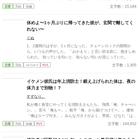
かけに月鈴の運命は大きく動き出す。 冷酷と恐れられる皇帝が、
文字数：15,184
恋愛
完結
短編
なぜか彼女だけには甘すぎて――。
休めよ〜1ヶ月ぶりに帰ってきた彼が、玄関で離してく
れない〜
ぐぬ
1、2週間のはずが、1ヶ月になった。 チェーンロックの隙間か
ら、いつもの声がした。 「おかえり」と言い切る前に、抱きしめ
られた。 知っている匂いと、知らない匂いが混じっていた。
文字数：1,305
恋愛
完結
ｼｮｰﾄｼｮｰﾄ
R15
イケメン彼氏は年上消防士！鍛え上げられた体は、夜の
体力まで別物！？
すずなり。
私が働く食堂にやってくる消防士さんたち。 翔馬「俺、チャーハ
ン。」 宏斗「俺もー。」 航平「俺、から揚げつけてー。」 優弥
「俺はスープ付き。」 みんなガタイがよく、男前。 ひなた「はー
いっ。ちょっと待ってくださいねーっ。」 慌ただしい昼時を過ぎ
文字数：104,652
恋愛
完結
短編
R15
ると、私の仕事は終わる。 終わった後、私は行かなきゃいけない
ところがある。 ひなた「すみませーん、子供のお迎えにきました
ー。」 保育園に迎えに行かなきゃいけない子、『太陽』。 私は子