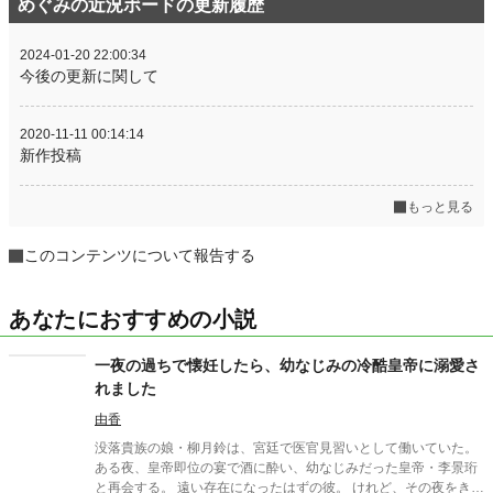
めぐみの近況ボードの更新履歴
2024-01-20 22:00:34
今後の更新に関して
2020-11-11 00:14:14
新作投稿
もっと見る
このコンテンツについて報告する
あなたにおすすめの小説
一夜の過ちで懐妊したら、幼なじみの冷酷皇帝に溺愛さ
れました
由香
没落貴族の娘・柳月鈴は、宮廷で医官見習いとして働いていた。
ある夜、皇帝即位の宴で酒に酔い、幼なじみだった皇帝・李景珩
と再会する。 遠い存在になったはずの彼。 けれど、その夜をきっ