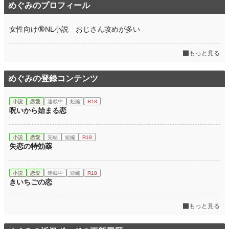
めぐみのプロフィール
女性向け🔞NL小説 おじさん攻めが多い
もっと見る
めぐみの登録コンテンツ
小説
恋愛
連載中
短編
R18
呪いから始まる恋
小説
恋愛
完結
短編
R18
失恋の特効薬
小説
恋愛
連載中
短編
R18
きいちごの恋
もっと見る