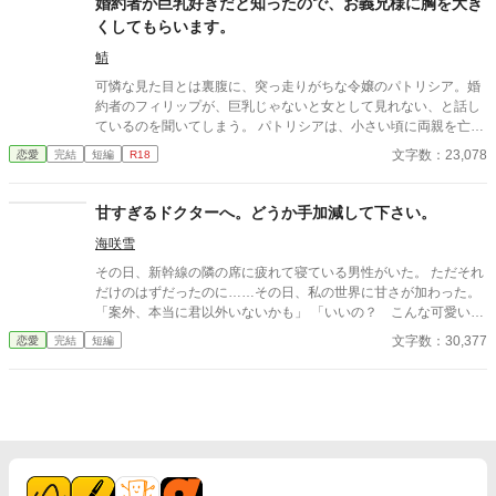
婚約者が巨乳好きだと知ったので、お義兄様に胸を大き
供と一緒に・・・暮らしてる。 ーーーーーーーーーーーーーーー
くしてもらいます。
ー 翔馬「おいおい嘘だろ？」 宏斗「子供・・・いたんだ・・。」
航平「いくつん時の子だよ・・・・。」 優弥「マジか・・・。」
鯖
消防署で開かれたお祭りに連れて行った太陽。 太陽の存在を知っ
可憐な見た目とは裏腹に、突っ走りがちな令嬢のパトリシア。婚
た一人の消防士さんが・・・私に言った。 「俺は太陽がいてもい
約者のフィリップが、巨乳じゃないと女として見れない、と話し
い。・・・太陽の『パパ』になる。」 「俺はひなたが好き
ているのを聞いてしまう。 パトリシアは、小さい頃に両親を亡く
だ。・・・絶対振り向かせるから覚悟しとけよ？」 ※お話に出て
し、母の弟である伯爵家で、本当の娘の様に育てられた。お世話
文字数：23,078
恋愛
完結
短編
R18
くる内容は、全て想像の世界です。現実世界とは何ら関係ありま
になった家族の為にも、幸せな結婚生活を送らねばならないと、
せん。 ※感想やコメントは受け付けることができません。 メンタ
兄の様に慕っているアレックスに、あるお願いをしに行く。
ルが薄氷なもので・・・すみません。 言葉も足りませんが読んで
甘すぎるドクターへ。どうか手加減して下さい。
いただけたら幸いです。 楽しんでいただけたら嬉しく思います。
海咲雪
その日、新幹線の隣の席に疲れて寝ている男性がいた。 ただそれ
だけのはずだったのに……その日、私の世界に甘さが加わった。
「案外、本当に君以外いないかも」 「いいの？ こんな可愛いこ
とされたら、本当にもう逃してあげられないけど」 「もう奏葉の
文字数：30,377
恋愛
完結
短編
許可なしに近づいたりしない。だから……近づく前に奏葉に聞く
から、ちゃんと許可を出してね」 そのドクターの甘さは手加減を
知らない。 【登場人物】 末永 奏葉[すえなが かなは]・・・25
歳。普通の会社員。気を遣い過ぎてしまう性格。 恩田 時哉[お
んだ ときや]・・・27歳。医者。奏葉をからかう時もあるのに、
甘すぎる？ 田代 有我[たしろ ゆうが]・・・25歳。奏葉の同期。テ
キトーな性格だが、奏葉の変化には鋭い？ 【作者に医療知識はあ
りません。恋愛小説として楽しんで頂ければ幸いです！】