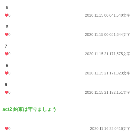
累計ポイント
５
66,588 pt (38,215 位)
0
2020.11.15 00:04
1,540文字
６
0
2020.11.15 00:05
1,644文字
7
0
2020.11.15 21:17
1,575文字
８
0
2020.11.15 21:17
1,323文字
9
0
2020.11.15 21:18
2,151文字
act2 約束は守りましょう
─
0
2020.11.16 22:04
16文字