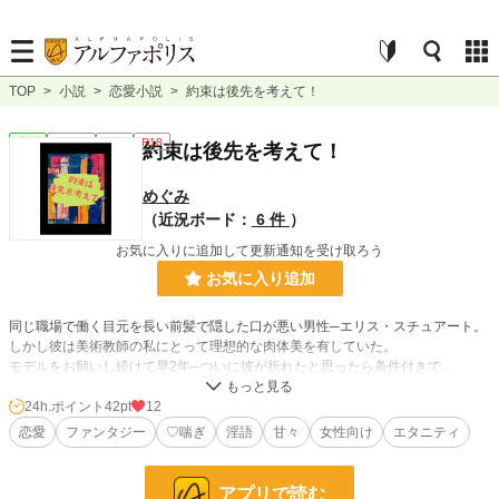
TOP
>
小説
>
恋愛小説
>
約束は後先を考えて！
恋愛
連載中
長編
R18
約束は後先を考えて！
めぐみ
（近況ボード：
6 件
）
お気に入りに追加して更新通知を受け取ろう
お気に入り追加
同じ職場で働く目元を長い前髪で隠した口が悪い男性─エリス・スチュアート。
しかし彼は美術教師の私にとって理想的な肉体美を有していた。
モデルをお願いし続けて早2年─ついに彼が折れたと思ったら条件付きで…
「セックスさせてくれたら絵のモデルもやってやってもいいんだけどな」
24h.ポイント
42pt
12
恋愛
ファンタジー
♡喘ぎ
淫語
甘々
女性向け
エタニティ
渋々条件をのむけど彼は思いのほか優しくて…
不愛想でS気質…だけどどこか優しい男性×甘え下手の女子のファンタジードエ
ロストーリー
アプリで読む