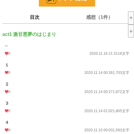
現在ほかでアップしているファンタジー小説と世界観は同じですが番外編のよう
な立ち位置で長めの連載作品です。
他作品も見なくとも大丈夫です。
目次
感想（1件）
※R-18作品です 18歳未満の方の閲覧はご遠慮ください 淫語・♡喘ぎ等ござい
ます、苦手な方はバックで！
act1 激甘悪夢のはじまり
小説
17,950 位 / 229,019 件
─
恋愛
8,073 位 / 66,403 件
0
2020.11.16 21:31
16文字
お気に入り
73
１
24h.ポイント
42 pt
0
2020.11.14 00:26
1,703文字
文字数
52,834
２
更新日時
2020.12.06 21:24
0
2020.11.14 00:27
1,872文字
初回公開日時
2020.11.14 00:26
３
週間ポイント
91 pt (35,201 位)
0
2020.11.14 01:02
1,805文字
月間ポイント
413 pt (38,036 位)
４
0
2020.11.15 00:03
1,583文字
年間ポイント
5,245 pt (44,906 位)