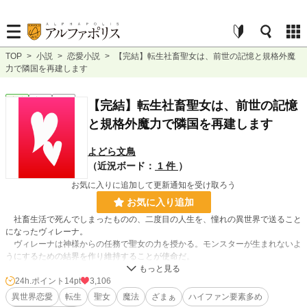
TOP
>
小説
>
恋愛小説
>
【完結】転生社畜聖女は、前世の記憶と規格外魔
力で隣国を再建します
恋愛
完結
長編
【完結】転生社畜聖女は、前世の記憶
と規格外魔力で隣国を再建します
よどら文鳥
（近況ボード：
1 件
）
お気に入りに追加して更新通知を受け取ろう
お気に入り追加
社畜生活で死んでしまったものの、二度目の人生を、憧れの異世界で送ること
になったヴィレーナ。
ヴィレーナは神様からの任務で聖女の力を授かる。モンスターが生まれないよ
うにするための結界を作り維持することが使命だ。
しかし、転生先では今までと変わらずに社畜聖女として過ごすことになってし
24h.ポイント
14pt
3,106
まう。
異世界恋愛
転生
聖女
魔法
ざまぁ
ハイファン要素多め
ついには聖なる力など偽りだと言われ、今までの給金分はタダ働きで仕事をす