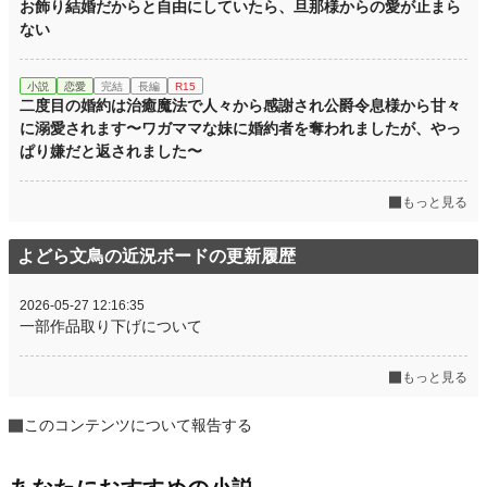
お飾り結婚だからと自由にしていたら、旦那様からの愛が止まら
ない
小説
恋愛
完結
長編
R15
二度目の婚約は治癒魔法で人々から感謝され公爵令息様から甘々
に溺愛されます〜ワガママな妹に婚約者を奪われましたが、やっ
ぱり嫌だと返されました〜
もっと見る
よどら文鳥の近況ボードの更新履歴
2026-05-27 12:16:35
一部作品取り下げについて
もっと見る
このコンテンツについて報告する