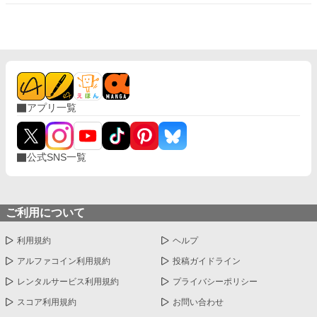
て処分するよう命じてくる。 一方、王都では神殿が選んだ「本物
の聖女」が、予定されていた豊穣祈願に臨んでいた。 強い光を放
つクラリッサ。しかし、目の前の種は一つも芽吹かない。 国境を
白い花で満たした偽聖女と、一輪も咲かせられない「本物」。誰
にでも分かる結果によって、神殿の誤った認定は覆っていく。 こ
れは、偽物と呼ばれた令嬢が、自分を結果が出る前から信じてく
れた辺境伯と土地を蘇らせ、名前と自分で選ぶ未来を取り戻す物
語。
アプリ一覧
公式SNS一覧
ご利用について
利用規約
ヘルプ
アルファコイン利用規約
投稿ガイドライン
レンタルサービス利用規約
プライバシーポリシー
スコア利用規約
お問い合わせ