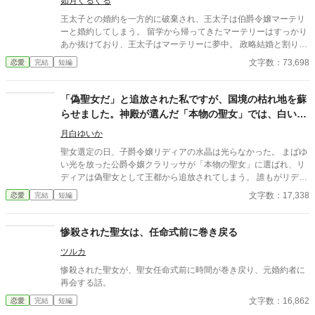
開きません。
如月ぐるぐる
王太子との婚約を一方的に破棄され、王太子は伯爵令嬢マーテリ
ーと婚約してしまう。 留学から帰ってきたマーテリーはすっかり
あか抜けており、王太子はマーテリーに夢中。 政略結婚と割り切
っていたが納得いかず、必死に説得するも、ありもしない罪をか
文字数：73,698
恋愛
完結
短編
ぶせられ国外追放になる。 家族にも見捨てられ、頼れる人が居な
い。 「こんな国、もう知らない！」 そんなある日、とある街で子
供が怪我をしたため、術を使って治療を施す。 アトリアは弱いな
「偽聖女だ」と追放された私ですが、国境の枯れ地を蘇
がらも治癒の力がある。 子供の怪我の治癒をした時、ある男性に
らせました。神殿が選んだ「本物の聖女」では、白い花
目撃されて旅に付いて来てしまう。 それ以降も街で見かけた体調
が一輪も咲かなかったそうです
の悪い人を治癒の力で回復したが、気が付くとさっきの男性がず
月白ゆいか
っとそばに付いて来る。 「ぜひ我が国へ来てほしい」 男性から誘
聖女選定の日、子爵令嬢リディアの水晶は光らなかった。 まばゆ
いを受け、行く当てもないため付いて行く。が、着いた先は祖国
い光を放った公爵令嬢クラリッサが「本物の聖女」に選ばれ、リ
ヴァルプールとは比較にならない大国メジェンヌ……の王城。
ディアは偽聖女として王都から追放されてしまう。 誰もがリディ
「……ん！？」
アを偽物と決めつける中、北の国境を治めるアルノー辺境伯だけ
文字数：17,338
恋愛
完結
短編
は、彼女が断罪の最中にも枯れかけた祭壇花へ水を与え、その葉
をわずかに蘇らせたことを見ていた。 「私の領地に必要なのは、
立派な光ではない。枯れたものへ手を伸ばせる者だ」 アルノーか
惨殺された聖女は、任命式前に巻き戻る
ら国境へ来ないかと誘われたリディアは、自分の力を確かめるた
ツルカ
め、その手を取る。 国境に広がっていたのは、長年の瘴気で灰色
に枯れた土地だった。 リディアは大きな奇跡に頼らず、住民たち
惨殺された聖女が、聖女任命式前に時間が巻き戻り、元婚約者に
と石を拾い、水路を直し、一畝の土から再生を始める。やがてそ
再会する話。
の畝に一輪の白い花が咲き、花は丘を満たし、濁った水と土にも
文字数：16,862
恋愛
完結
短編
少しずつ命が戻っていく。 だが神殿は、白い花を冒涜の証拠とし