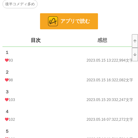
後半コメディ多め
る羽目になる。
執事長や侍女たちからの仕打ちもエスカレートし、ついに二度目の過労死を迎
えようとしたが、間一髪で神様に助けられる。
アプリで読む
神様のミスということで、そのお詫びに魔力と体力を授かったヴィレーナ。
二度目の転生先は隣国のメビルス王国。
目次
感想
そこでは今までヴィレーナが経験したことのないような優しい国で、今まで以
上に聖なる力の結界やその他の仕事にも精力的になる。
１
その実力は、実は規格外のものだった。徐々に周りから崇められてしまうヴィ
レーナ。
93
2023.05.15 13:22
2,994文字
ついにはキーファウス王太子までもがヴィレーナに跪くようになってしまう。
２
褒められたり崇められたりすることなど皆無だったヴィレーナは、やめてもら
98
2023.05.15 16:32
2,082文字
うよう必死にお願いする。
だが、チートすぎる魔力と聖なる力のせいで……？
３
キーファウス王太子は、謙虚で遠慮深い者を接することが少なかったため、ヴ
103
2023.05.15 20:33
2,247文字
ィレーナのことが気になっていくのだが、恋愛経験ゼロのヴィレーナはその気持
ちに気がつくことはない。
４
102
2023.05.16 07:32
2,272文字
いっぽう、ヴィレーナを雑に扱ってきたブブルル王国では、聖なる力による結
界がなくなり、モンスターの出現が頻繁になってきて……。
５