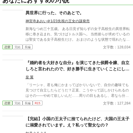
あなたにおすすめの小説
異世界に行った、そのあとで。
神宮寺あおい＠1/23先視の王女の謀発売
新海なつめ三十五歳。 ある日見ず知らずの女子高校生の異世界転
移に巻き込まれ、気づけばトルス国へ。 当然彼らが求めているの
は聖女である女子高校生だけ。 おまけのような状態で現れたなつ
めに対しての扱いは散々な中、宰相の協力によって職と居場所を
文字数：128,034
恋愛
完結
長編
手に入れる。 いたって普通に過ごしていたら、いつのまにか聖女
である女子高校生だけでなく王太子や高位貴族の子息たちがこぞ
って悩み相談をしにくるように。 『私はカウンセラーでも保健室
『婚約者を大好きな自分』を演じてきた侯爵令嬢、自立
の先生でもありません！』 そう思いつつも生来のお人好しの性格
しろと言われたので、好き勝手に生きていくことにしま
からみんなの悩みごとの相談にのっているうちに、いつの間にか
した
年下の美丈夫に好かれるようになる。 そして、気づけば異世界で
皇 翼
求婚されるという本人大混乱の事態に！
「リーシャ、君も俺にかまってばかりいないで、自分の趣味でも
見つけて自立したらどうだ？正直、こうやって話しかけられるの
はその――やめて欲しいんだ……周りの目もあるし、君なら分か
るだろう？」 頭を急に鈍器で殴られたような感覚に陥る一言だっ
文字数：127,284
恋愛
完結
長編
R15
た。 彼がチラリと見るのは周囲。2学年上の彼の教室の前であっ
たというのが間違いだったのかもしれない。 この一言で彼女の人
生は一変した――。 ＊＊＊＊＊＊ ※タイトル少し変えました。
【完結】小国の王太子に捨てられたけど、大国の王太子
・暫く書いていなかったらかなり文体が変わってしまったので、
に溺愛されています。え？私って聖女なの？
書き直ししています。 ・トラブル回避のため、完結まで感想欄は