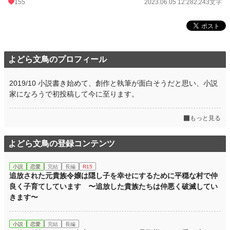
155
2023.06.05 12:28
2,243文字
よどら文鳥のプロフィール
2019/10 小説書き始めて、創作と執筆が面白そうだと思い、小説
家になろうで初投稿して今に至ります。
もっと見る
よどら文鳥の登録コンテンツ
小説
恋愛
完結
長編
R15
追放された元貴族令嬢は隠し子を幸せにするために平穏な村で仲
良く子育てしています 〜追放した貴族たちは仲悪く破滅してい
きます〜
小説
恋愛
完結
長編