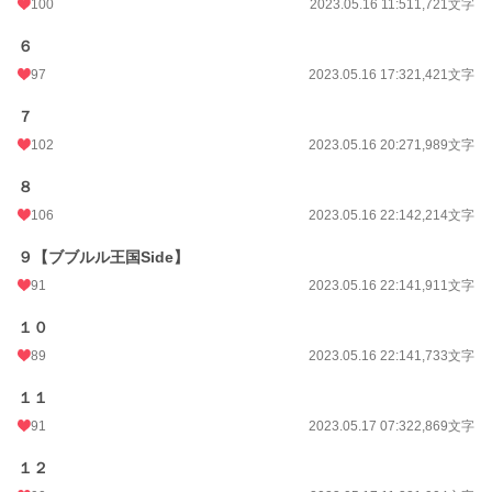
100
2023.05.16 11:51
1,721文字
※【完結】を入れたら文字数オーバーしちゃったので、サブタイトルは消しまし
６
た。
97
2023.05.16 17:32
1,421文字
小説
30,821 位 / 228,834 件
７
恋愛
102
13,076 位 / 66,375 件
2023.05.16 20:27
1,989文字
お気に入り
1,173
８
106
2023.05.16 22:14
2,214文字
24h.ポイント
14 pt
９【ブブルル王国Side】
文字数
62,367
91
2023.05.16 22:14
1,911文字
更新日時
2023.06.05 12:28
１０
初回公開日時
2023.05.15 13:22
89
2023.05.16 22:14
1,733文字
初回完結日時
2023.06.05 12:28
１１
週間ポイント
154 pt (28,234 位)
91
2023.05.17 07:32
2,869文字
月間ポイント
785 pt (27,591 位)
１２
年間ポイント
13,995 pt (25,422 位)