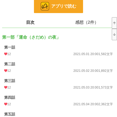
※歴史上の人物が登場しますがすべてフィクションです。
アプリで読む
小説
24,935 位 / 228,724 件
目次
感想（2件）
歴史・時代
239 位 / 3,218 件
お気に入り
57
第一部「運命（さだめ）の夜」
24h.ポイント
21 pt
第一話
文字数
72,123
12
2021.05.01 20:00
1,582文字
更新日時
2021.06.20 20:00
第二話
初回公開日時
2021.05.01 20:00
12
2021.05.02 20:00
1,892文字
初回完結日時
2021.06.20 20:09
第三話
週間ポイント
189 pt (25,647 位)
12
2021.05.03 20:00
1,573文字
月間ポイント
885 pt (25,842 位)
第四話
12
2021.05.04 20:00
2,362文字
年間ポイント
8,036 pt (35,735 位)
累計ポイント
106,747 pt (29,299 位)
第五話