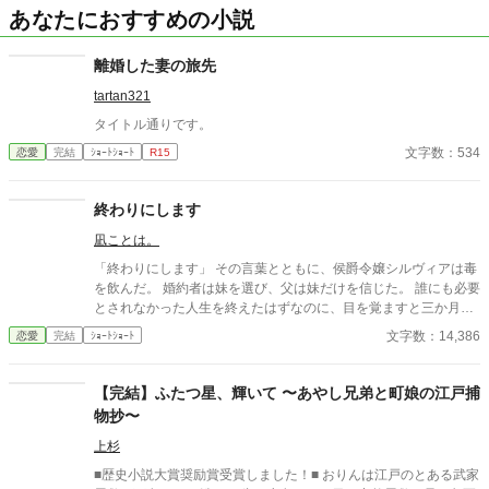
あなたにおすすめの小説
離婚した妻の旅先
tartan321
タイトル通りです。
文字数：534
恋愛
完結
ｼｮｰﾄｼｮｰﾄ
R15
終わりにします
凪ことは。
「終わりにします」 その言葉とともに、侯爵令嬢シルヴィアは毒
を飲んだ。 婚約者は妹を選び、父は妹だけを信じた。 誰にも必要
とされなかった人生を終えたはずなのに、目を覚ますと三か月前
へと時間は巻き戻っていた。 もう、誰かに愛されるためだけに生
文字数：14,386
恋愛
完結
ｼｮｰﾄｼｮｰﾄ
きるのはやめよう。 そう決めた彼女は、静かに運命を書き換えて
いく。 これは、一度死んだ少女が、自分自身の人生を取り戻すた
めの物語。
【完結】ふたつ星、輝いて 〜あやし兄弟と町娘の江戸捕
物抄〜
上杉
■歴史小説大賞奨励賞受賞しました！■ おりんは江戸のとある武家