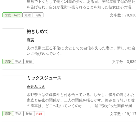
屋敷で下女として働く14歳の少女。ある日、突然屋敷で母の急死
を告げられ、自分が花街へ売られることを知った彼女はその場か
ら逃げだした。 母は殺されたのかもしれない――そんな絶望のど
文字数：70,930
歴史・時代
完結
長編
ん底にいたおりんに声をかけたのは、奉行所で同心として働く有
島惣次郎だった。 今も刺客の手が迫る彼女を守るため、彼の屋敷
で住み込みで働くことが決まる。そこで彼の兄――有島清之進と
抱きしめて
ともに生活を始めるのだが、病弱という噂とはかけ離れた腕っぷ
麻実
しのよさに、おりんは驚きを隠せない。 そうしてともに生活しな
がら少しづつ心を開いていった――その矢先のことだった。 母の
夫の長期に亘る不倫に 女としての自信を失った妻は、新しい出会
命を奪った犯人が発覚すると同時に、何故か兄清之進に凶刃が迫
いに飛び込んでいく。
り――。 とある秘密を抱えた兄弟と町娘おりんの紡ぐ江戸捕物抄
文字数：3,939
恋愛
完結
短編
です！お楽しみください！ ※フィクションです。 ※周辺の歴史事
件などは、史実を踏んでいます。 皆さまご評価頂きありがとうご
ざいました。大変嬉しいです！ 今後も精進してまいります！
ミックスジュース
蒼井みつき
水野奈々は佐藤優斗と付き合っている。しかし、優斗の隠された
家庭と秘密の関係が、二人の関係を揺るがす。絡み合う想いと嘘
の歯車は、どこへ動いていくのか――。 嘘で繋がった関係が崩れ
ていく、愛と裏切りのドロドロ恋愛。
文字数：19,117
恋愛
完結
短編
R15