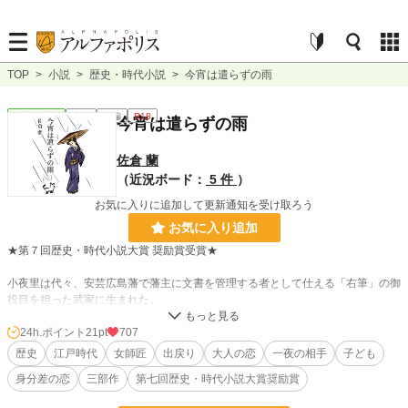
TOP
>
小説
>
歴史・時代小説
>
今宵は遣らずの雨
歴史・時代
完結
長編
R18
今宵は遣らずの雨
佐倉 蘭
（近況ボード：
5 件
）
お気に入りに追加して更新通知を受け取ろう
お気に入り追加
★第７回歴史・時代小説大賞 奨励賞受賞★
小夜里は代々、安芸広島藩で藩主に文書を管理する者として仕える「右筆」の御
役目を担った武家に生まれた。
十七のときに、かなりの家柄へいったんは嫁いだが、二十二で子ができぬゆえに
離縁されてしまう。 婚家から出戻ったばかりの小夜里は、急逝した父の遺した
24h.ポイント
21pt
707
「手習所」の跡を継いだ。
歴史
江戸時代
女師匠
出戻り
大人の恋
一夜の相手
子ども
ある雨の降る夜、小夜里は手習所の軒先で雨宿りをする一人の男と出逢う。 そ
身分差の恋
三部作
第七回歴史・時代小説大賞奨励賞
れは……「運命の出逢い」だった。