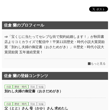
佐倉 蘭のプロフィール
📣「宝くじに当たってセレブな街で契約結婚します！」が秋田書
店よりコミカライズで配信中！🎊第11回歴史・時代小説大賞奨励
賞「別れし夫婦の御定書（おさためがき）」※歴史・時代小説大
賞奨励賞 五年連続受賞！
もっと見る
佐倉 蘭の登録コンテンツ
小説
歴史・時代
完結
短編
別れし夫婦の御定書（おさだめがき）
小説
歴史・時代
完結
短編
父（とと）さん 母（かか）さん 求めたし