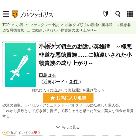
TOP
>
小説
>
ファンタジー小説
>
小物クズ領主の勘違い英雄譚 ～極悪非
道な悪徳貴族……に勘違いされた小物貴族の成り上がり～
ファンタジー
完結
長編
R15
小物クズ領主の勘違い英雄譚 ～極悪
非道な悪徳貴族……に勘違いされた小
物貴族の成り上がり～
田島はる
（近況ボード：
3 件
）
お気に入りに追加して更新通知を受け取ろう
お気に入り追加
砂漠の領主、ライゼル・アシュテント・バルタザールに転生した主人公。
これから貴族として好き勝手贅沢して暮らそうと思った矢先、莫大な借金が発覚
する。
借金を返済するべく領地の改革を進めるも、保身のためについた嘘で図らずも尊
敬を集め、またある時は勘違いで極悪非道な悪徳貴族として認識されてしまう。
24h.ポイント
0pt
0