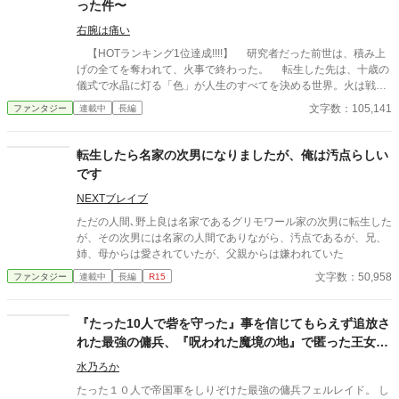
った件〜
右腕は痛い
【HOTランキング1位達成!!!!】 研究者だった前世は、積み上
げの全てを奪われて、火事で終わった。 転生した先は、十歳の
儀式で水晶に灯る「色」が人生のすべてを決める世界。火は戦い
に、土は壁に、青は治しに——だが、彼の水晶だけが灯らなかっ
文字数：105,141
ファンタジー
連載中
長編
た。 無属性。俗称「いろなし」。職への道は閉ざされ、村の帳
簿の彼の欄は、何も書き込む予定のない空白になった。 それで
も彼は見ていた。誰の色も、灯る直前に一瞬だけ走る——「色の
転生したら名家の次男になりましたが、俺は汚点らしい
ない揺らぎ」を。 無いんじゃない。まだ、見つかっていないだ
です
けだ。 誰にも見せない納屋で、毎晩百回、三年。物が既に持つ
性質に無色の魔力を沿わせる独自技術「支え」を組み上げた少年
NEXTブレイブ
の前に、ある夜、火の色の髪の冒険者が立つ。三年ぶんの記録の
ただの人間､野上良は名家であるグリモワール家の次男に転生した
板を見上げて、彼女は笑わずに言った。 「ないんじゃなくて、ま
が、その次男には名家の人間でありながら、汚点であるが、兄、
だ見つかってないだけなんでしょ。……いいよ。あたしが最初に
姉、母からは愛されていたが、父親からは嫌われていた
見つけたげる」 欄のなかった少年と、その三年を最初に面白が
文字数：50,958
ファンタジー
連載中
長編
R15
った冒険者。拾われた雑用格から始まり、村を出て、ギルド都市
へ、戦いの「境」へ——無属性の積み上げと発見の物語。 これ
は、「無い」と言われた色を、俺が見つけるまでの——そのぜん
『たった10人で砦を守った』事を信じてもらえず追放さ
ぶの記録だ。 ※毎日21時投稿 ※完結まで投稿を続けること
れた最強の傭兵、『呪われた魔境の地』で匿った王女と
をお約束します
理想の拠点に作り上げます
水乃ろか
たった１０人で帝国軍をしりぞけた最強の傭兵フェルレイド。 し