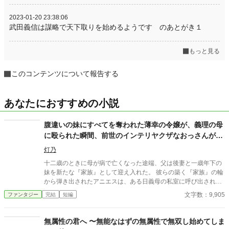
2023-01-20 23:38:06
武田義信は謀略で天下取りを始めるようです のあとがき１
もっと見る
このコンテンツについて報告する
あなたにおすすめの小説
腹違いの妹にすべてを奪われた薄幸の令嬢が、義理の母
に殴られた瞬間、前世のインテリヤクザなおっさんがぶ
ちギレた場合。
灯乃
十二歳のときに母が病で亡くなった途端、父は後妻と一歳年下の
妹を新たな『家族』として迎え入れた。 彼らの築く『家族』の輪
から弾き出されたアニエスは、ある日義母の私室に呼び出され―
―。 タイトル通りのおっさんコメディーです。
文字数：9,905
ファンタジー
完結
短編
無属性の君へ 〜無能なはずの無属性で無双し始めてしま