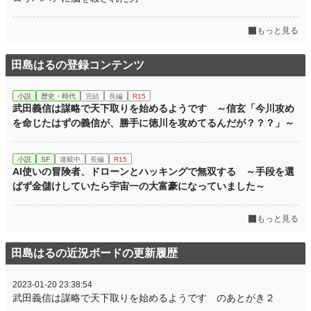
もっと見る
田島はるの登録コンテンツ
小説
歴史・時代
完結
長編
R15
武田義信は謀略で天下取りを始めるようです ～信玄「今川攻め
を命じたはずの義信が、勝手に徳川を攻めてるんだが？？？」～
小説
SF
連載中
長編
R15
AI使いの冒険者、ドローンとハッキングで無双する ～手段を選
ばず金儲けしていたら宇宙一の大富豪になっていました～
もっと見る
田島はるの近況ボードの更新履歴
2023-01-20 23:38:54
武田義信は謀略で天下取りを始めるようです のあとがき２