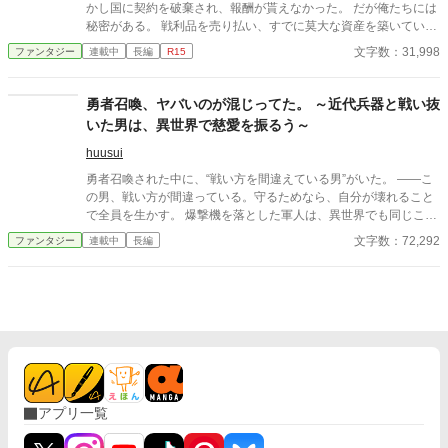
かし国に契約を破棄され、報酬が貰えなかった。 だが俺たちには
秘密がある。 戦利品を売り払い、すでに莫大な資産を築いていた
のだ。 その莫大な資金を元手に、静かに暮らそうと王都に戻る途
文字数：31,998
ファンタジー
連載中
長編
R15
中、盗賊に襲われていた一台の馬車を救出する。 乗っていたのは
美しい王女様で、そのお礼としてなぜか『領地』を貰えることに
なってしまった。 だが、そこは誰も住んでいない『呪われた地』
勇者召喚、ヤバいのが混じってた。 ～近代兵器と戦い抜
と云われる辺境の魔境。 ……いいじゃん！ 誰もいないなんて好
いた男は、異世界で慈愛を振るう～
都合！ 悠々自適に暮らそうと意気込む俺だったが、行きの馬車に
隠れていたのは、なんと先ほど助けた王女様！？ どうやら王城で
huusui
酷い扱いを受けていた彼女は、城を捨てて俺についてきたらし
勇者召喚された中に、“戦い方を間違えている男”がいた。 ――こ
い。 王女様は命を狙われており、戻れば殺されるらしい。 ならば
の男、戦い方が間違っている。守るためなら、自分が壊れること
一緒に連れて行くしかあるまい。 資金もあるし、誰も居ない領地
で全員を生かす。 爆撃機を落とした軍人は、異世界でも同じこと
も貰えて好き勝手できる。 これって最高なのでは？ ※マルチ投稿
をする。 だが彼は、敵ではなく「状況」と戦う。 資源を使い、仲
文字数：72,292
ファンタジー
連載中
長編
しています。
間に任せ、自分が壊れることで全員を生かす。 その戦い方は、強
さの常識を壊していく。 これは、剣でも魔法でも勝たない物語。
“勝ち方そのもの”を変える、異世界戦略譚。 爆撃機を落とした軍
人、最初から“戦争”を知っていた。 異世界の常識が、通用しな
い。 『勇者召喚、ヤバいのが混じってた。』 これは、剣でも魔法
でも勝たない物語。 “勝ち方そのもの”を変える、異世界戦略譚。
アプリ一覧