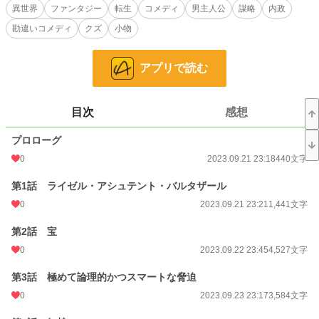
異世界
ファンタジー
転生
コメディ
男主人公
謀略
内政
勘違いが勘違いを呼び、味方からは名君と称えられ、敵からは極悪非道な悪徳貴
勘違いコメディ
クズ
小物
族と畏怖されてしまうのだった。
小説
228,834 位 / 228,834 件
アプリで読む
ファンタジー
53,329 位 / 53,329 件
お気に入り
85
目次
感想
24h.ポイント
0 pt
プロローグ
0
2023.09.21 23:18
440文字
文字数
130,011
第1話 ライゼル・アシュテント・バルタザール
更新日時
2023.11.18 12:29
0
2023.09.21 23:21
1,441文字
初回公開日時
2023.09.21 23:18
第2話 宝
初回完結日時
2023.11.18 12:30
0
2023.09.22 23:45
4,527文字
週間ポイント
21 pt (62,459 位)
第3話 極めて論理的かつスマートな脅迫
月間ポイント
70 pt (73,336 位)
0
2023.09.23 23:17
3,584文字
年間ポイント
1,288 pt (78,062 位)