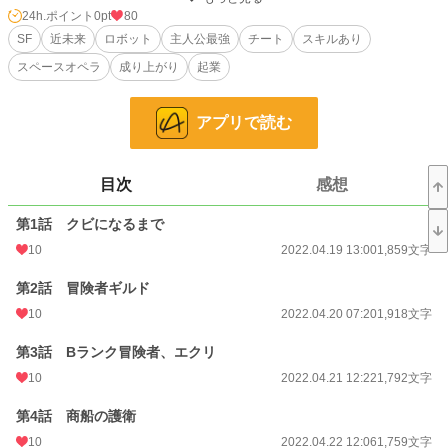
知り、そこに商機を見出していく。
24h.ポイント
0pt
80
SF
近未来
ロボット
主人公最強
チート
スキルあり
「あれ、これデブリを回収した方が儲かるんじゃないか？」
スペースオペラ
成り上がり
起業
時に捕まえた海賊に強制労働させ、時に新たなスキルを作って販売し、カイルは
事業を拡大していくのだった。
アプリで読む
※本作では科学的な考証等は一切しませんのであしからず。
目次
感想
小説
228,851 位 / 228,851 件
第1話 クビになるまで
10
2022.04.19 13:00
1,859文字
SF
6,741 位 / 6,741 件
第2話 冒険者ギルド
お気に入り
12
10
2022.04.20 07:20
1,918文字
24h.ポイント
0 pt
第3話 Bランク冒険者、エクリ
文字数
88,756
10
2022.04.21 12:22
1,792文字
更新日時
2022.09.15 14:48
第4話 商船の護衛
初回公開日時
2022.04.19 13:00
10
2022.04.22 12:06
1,759文字