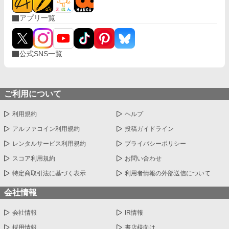
スですが、しっかりと世界観を楽しんでもらえる作品になってる
盾、魔導鎧、古代要塞――。 捨てられた神器を直すたび、最強の
と思います。 良かったら読んでください！
アプリ一覧
美少女が仲間になっていく。 これは無能扱いされた修理師が、愛
の重い神器たちと辺境工房を築き、やがて壊れかけた世界まで修
理してしまう物語。
公式SNS一覧
ご利用について
利用規約
ヘルプ
アルファコイン利用規約
投稿ガイドライン
レンタルサービス利用規約
プライバシーポリシー
スコア利用規約
お問い合わせ
特定商取引法に基づく表示
利用者情報の外部送信について
会社情報
会社情報
IR情報
採用情報
書店様向け