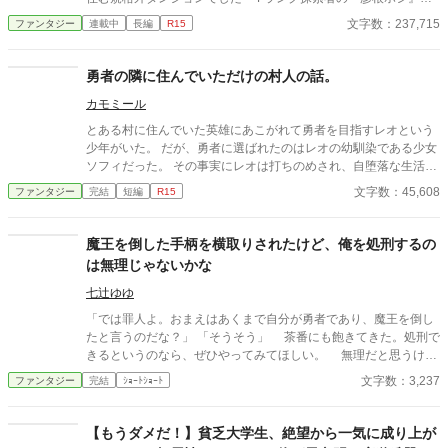
は、幼馴染のダンジョン配信に助っ人として参加する。 配信は順
文字数：237,715
ファンタジー
連載中
長編
R15
調に進むが、二人はトラップによって誰も討伐したことのないS
ランク魔物がいる階層へ飛ばされてしまう。 誰もが生還を諦めた
その時、Fランク探索者のはずのホシが立ち上がり、撮れ高を気
勇者の隣に住んでいただけの村人の話。
にしながら余裕でSランク魔物をボコボコにしてしまう。 そんな
カモミール
ホシは、ぼそっと一言。 「うちのペット達の方が手応えあるか
な」 それからホシが配信を始めると、彼の自宅に映る最強の魔物
とある村に住んでいた英雄にあこがれて勇者を目指すレオという
たち・超希少アイテムに世間はひっくり返り、バズりにバズって
少年がいた。 だが、勇者に選ばれたのはレオの幼馴染である少女
いく──。
ソフィだった。 その事実にレオは打ちのめされ、自堕落な生活を
送ることになる。 だがそんなある日、勇者となったソフィが死ん
文字数：45,608
ファンタジー
完結
短編
R15
だという知らせが届き…？ 才能のない村びとである少年が、幼馴
染で、好きな人でもあった勇者の少女を救うために勇気を出す物
語。
魔王を倒した手柄を横取りされたけど、俺を処刑するの
は無理じゃないかな
七辻ゆゆ
「では罪人よ。おまえはあくまで自分が勇者であり、魔王を倒し
たと言うのだな？」 「そうそう」 茶番にも飽きてきた。処刑で
きるというのなら、ぜひやってみてほしい。 無理だと思うけ
ど。
文字数：3,237
ファンタジー
完結
ｼｮｰﾄｼｮｰﾄ
【もうダメだ！】貧乏大学生、絶望から一気に成り上が