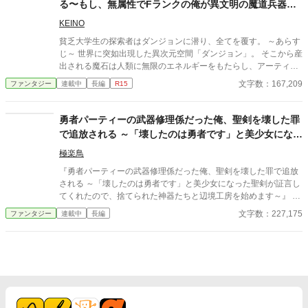
る〜もし、無属性でFランクの俺が異文明の魔道兵器を
担いでダンジョンに潜ったら〜
KEINO
貧乏大学生の探索者はダンジョンに潜り、全てを覆す。 ～あらす
じ～ 世界に突如出現した異次元空間「ダンジョン」。 そこから産
出される魔石は人類に無限のエネルギーをもたらし、アーティフ
ァクトは魔法の力を授けた。 しかし、その恩恵は平等ではなかっ
文字数：167,209
ファンタジー
連載中
長編
R15
た。 富と力はダンジョン利権を牛耳る企業と、「属性適性」とい
う特別な才能を持つ「選ばれし者」たちに独占され、世界は新た
な格差社会へと変貌していた。 そんな歪んだ現代日本で、及川翔
勇者パーティーの武器修理係だった俺、聖剣を壊した罪
は「無属性」という最底辺の烙印を押された青年だった。 彼には
で追放される ～「壊したのは勇者です」と美少女になっ
魔法の才能も、富も、未来への希望もない。 あるのは、両親を失
た聖剣が証言してくれたので、捨てられた
った二年前のダンジョン氾濫で、原因不明の昏睡状態に陥った最
極楽鳥
愛の妹、美咲を救うという、ただ一つの願いだけだった。 妹を治
『勇者パーティーの武器修理係だった俺、聖剣を壊した罪で追放
すため、彼は最先端の「魔力生体学」を学ぶが、学費と治療費と
される ～「壊したのは勇者です」と美少女になった聖剣が証言し
いう冷酷な現実が彼の行く手を阻む。 希望と絶望の狭間で、翔に
てくれたので、捨てられた神器たちと辺境工房を始めます～』 あ
残された道はただ一つ――危険なダンジョンに潜り、泥臭く魔石
らすじ 勇者パーティーの武器修理係ラウルは、戦えない無能とし
文字数：227,175
ファンタジー
連載中
長編
を稼ぐこと。 英雄とも呼べるようなSランク探索者が脚光を浴び
て仲間から見下されていた。 ある日、ラウルの警告を無視した勇
る華やかな世界とは裏腹に、翔は今日も一人、薄暗いダンジョン
者が聖剣を折ってしまう。ところが責任を押しつけられたのはラ
の奥へと足を踏み入れる。 これは、神に選ばれなかった「持たざ
ウルだった。 報酬も名誉も奪われ、パーティーを追放されたラウ
る者」が、絶望的な現実にもがきながら、たった一つの希望を掴
ルは、処分されることになった聖剣だけを引き取って辺境へ向か
むために抗い、やがて世界の真実と向き合う、戦いの物語。 彼の
う。 廃村の鍛冶場で折れた聖剣を修理すると、まばゆい光の中か
「無属性」の力が、世界を揺るがす光となることを、彼はまだ知
ら銀髪の美しい女性が現れた。 「わたしを壊したのは勇者です。
らない。 テンプレのダンジョン物を書いてみたくなり、手を出し
そして、あなたこそがわたしの主です」 ラウルの外れ技能【原型
ました。 SF味が増してくるのは結構先の予定です。 スローペー
復元】には、壊れた神器を本来の姿へ戻す力があった。 聖剣、神