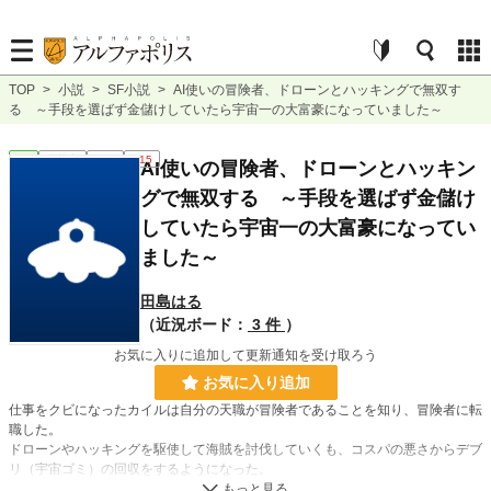
TOP
>
小説
>
SF小説
>
AI使いの冒険者、ドローンとハッキングで無双す
る ～手段を選ばず金儲けしていたら宇宙一の大富豪になっていました～
SF
連載中
長編
R15
AI使いの冒険者、ドローンとハッキン
グで無双する ～手段を選ばず金儲け
していたら宇宙一の大富豪になってい
ました～
田島はる
（近況ボード：
3 件
）
お気に入りに追加して更新通知を受け取ろう
お気に入り追加
仕事をクビになったカイルは自分の天職が冒険者であることを知り、冒険者に転
職した。
ドローンやハッキングを駆使して海賊を討伐していくも、コスパの悪さからデブ
リ（宇宙ゴミ）の回収をするようになった。
廃棄された宇宙船や人工衛星を回収するうちに、整備すれば使えるものが多いと