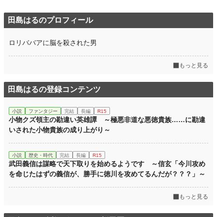
田島はるのプロフィール
ロリババアに脳を殺された男
もっと見る
田島はるの登録コンテンツ
小説
ファンタジー
完結
長編
R15
小物クズ領主の勘違い英雄譚 ～極悪非道な悪徳貴族……に勘違
いされた小物貴族の成り上がり～
小説
歴史・時代
完結
長編
R15
武田義信は謀略で天下取りを始めるようです ～信玄「今川攻め
を命じたはずの義信が、勝手に徳川を攻めてるんだが？？？」～
もっと見る