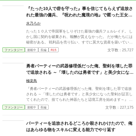
『たった10人で砦を守った』事を信じてもらえず追放さ
れた最強の傭兵、『呪われた魔境の地』で匿った王女と
理想の拠点に作り上げます
水乃ろか
たった１０人で帝国軍をしりぞけた最強の傭兵フェルレイド。 し
かし国に契約を破棄され、報酬が貰えなかった。 だが俺たちには
秘密がある。 戦利品を売り払い、すでに莫大な資産を築いていた
のだ。 その莫大な資金を元手に、静かに暮らそうと王都に戻る途
文字数：25,727
ファンタジー
連載中
長編
R15
中、盗賊に襲われていた一台の馬車を救出する。 乗っていたのは
美しい王女様で、そのお礼としてなぜか『領地』を貰えることに
なってしまった。 だが、そこは誰も住んでいない『呪われた地』
勇者パーティーの武器修理係だった俺、聖剣を壊した罪
と云われる辺境の魔境。 ……いいじゃん！ 誰もいないなんて好
で追放される ～「壊したのは勇者です」と美少女になっ
都合！ 悠々自適に暮らそうと意気込む俺だったが、行きの馬車に
た聖剣が証言してくれたので、捨てられた
隠れていたのは、なんと先ほど助けた王女様！？ どうやら王城で
極楽鳥
酷い扱いを受けていた彼女は、城を捨てて俺についてきたらし
『勇者パーティーの武器修理係だった俺、聖剣を壊した罪で追放
い。 王女様は命を狙われており、戻れば殺されるらしい。 ならば
される ～「壊したのは勇者です」と美少女になった聖剣が証言し
一緒に連れて行くしかあるまい。 資金もあるし、誰も居ない領地
てくれたので、捨てられた神器たちと辺境工房を始めます～』 あ
も貰えて好き勝手できる。 これって最高なのでは？ ※マルチ投稿
らすじ 勇者パーティーの武器修理係ラウルは、戦えない無能とし
文字数：227,175
ファンタジー
連載中
長編
しています。
て仲間から見下されていた。 ある日、ラウルの警告を無視した勇
者が聖剣を折ってしまう。ところが責任を押しつけられたのはラ
ウルだった。 報酬も名誉も奪われ、パーティーを追放されたラウ
パーティーを追放されるどころか殺されかけたので、俺
ルは、処分されることになった聖剣だけを引き取って辺境へ向か
はあらゆる物をスキルに変える能力でやり返す
う。 廃村の鍛冶場で折れた聖剣を修理すると、まばゆい光の中か