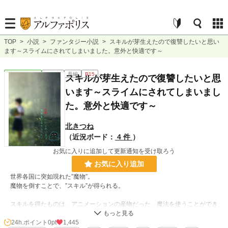
TOP
>
小説
>
ファンタジー小説
>
スキルが芽生えたので復讐したいと思い
ます～スライムにされてしまいました。意外と快適です～
ファンタジー
連載中
長編
R15
スキルが芽生えたので復讐したいと思
います～スライムにされてしまいまし
た。意外と快適です～
北きつね
（近況ボード：
4 件
）
お気に入りに追加して更新通知を受け取ろう
お気に入り追加
世界各国に突如現れた”魔物”。
魔物を倒すことで、”スキル”が得られる。
スキルを得たものは、アニメーションの産物だった、魔法を使うことができ
る。
24h.ポイント
0pt
1,445