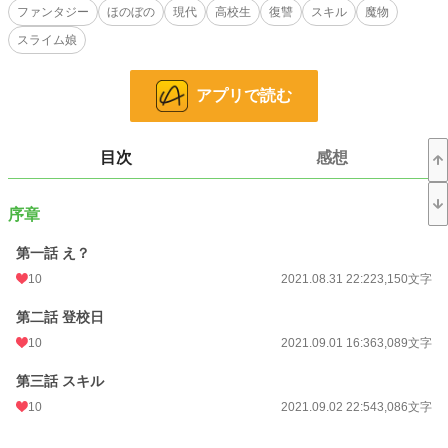
高校に通う普通の学生だった者が、魔物を見つけ、スキルを得る為に、魔物を
ファンタジー
ほのぼの
現代
高校生
復讐
スキル
魔物
狩ることを決意する。
スライム娘
得たスキルを使って、自分をこんな目に合わせた者への復讐を誓う。
アプリで読む
高校生だった者は、スキルの深淵を覗き見ることになる。芽生えたスキルは、
強力な武器となる。
注）作者が楽しむ為に書いています。
目次
感想
復讐物です。いじめや過激な表現が含まれます。恋愛要素は皆無です。
誤字脱字が多いです。誤字脱字は、見つけ次第、直していきますが、更新は
まとめてになると思います。
序章
誤字脱字、表現がおかしいなどのご指摘はすごく嬉しいです。
第一話 え？
小説
228,783 位 / 228,783 件
10
2021.08.31 22:22
3,150文字
ファンタジー
53,308 位 / 53,308 件
第二話 登校日
お気に入り
36
10
2021.09.01 16:36
3,089文字
24h.ポイント
0 pt
第三話 スキル
文字数
477,087
10
2021.09.02 22:54
3,086文字
更新日時
2024.07.05 19:03