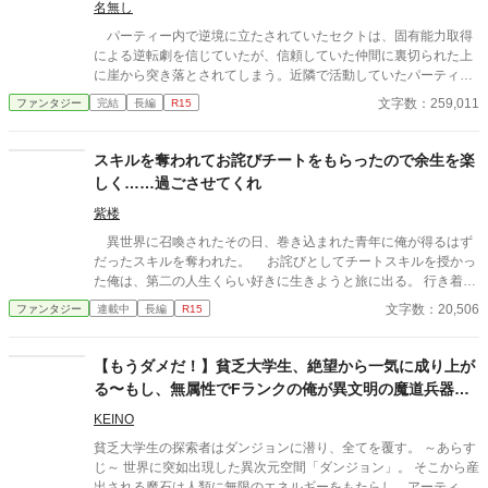
ら銀髪の美しい女性が現れた。 「わたしを壊したのは勇者です。
名無し
そして、あなたこそがわたしの主です」 ラウルの外れ技能【原型
パーティー内で逆境に立たされていたセクトは、固有能力取得
復元】には、壊れた神器を本来の姿へ戻す力があった。 聖剣、神
による逆転劇を信じていたが、信頼していた仲間に裏切られた上
盾、魔導鎧、古代要塞――。 捨てられた神器を直すたび、最強の
に崖から突き落とされてしまう。近隣で活動していたパーティー
美少女が仲間になっていく。 これは無能扱いされた修理師が、愛
のおかげで奇跡的に一命をとりとめたセクトは、かつての仲間た
文字数：259,011
ファンタジー
完結
長編
R15
の重い神器たちと辺境工房を築き、やがて壊れかけた世界まで修
ちへの復讐とともに、助けてくれた者たちへの恩返しを誓うのだ
理してしまう物語。
った。
スキルを奪われてお詫びチートをもらったので余生を楽
しく……過ごさせてくれ
紫楼
異世界に召喚されたその日、巻き込まれた青年に俺が得るはず
だったスキルを奪われた。 お詫びとしてチートスキルを授かっ
た俺は、第二の人生くらい好きに生きようと旅に出る。 行き着い
た先は、寂れた町の場末の酒場だ。 なぜか客は男ばかりだが、
文字数：20,506
ファンタジー
連載中
長編
R15
日雇い冒険者や恐妻家の肉屋たちとの気楽な毎日は悪くない。
……ただ一人、どう見ても貴族のような美青年がこの地味な酒場
へ通ってくる理由だけは、さっぱりわからない。 「お前らツケは
【もうダメだ！】貧乏大学生、絶望から一気に成り上が
やめろ」 そんな穏やかな日々を送っていたはずなのに、ある
る〜もし、無属性でFランクの俺が異文明の魔道兵器を
日、酒場へ厄介な依頼が舞い込んできた――。 他サイトでも掲
担いでダンジョンに潜ったら〜
載しています。 不定期更新です。
KEINO
貧乏大学生の探索者はダンジョンに潜り、全てを覆す。 ～あらす
じ～ 世界に突如出現した異次元空間「ダンジョン」。 そこから産
出される魔石は人類に無限のエネルギーをもたらし、アーティフ