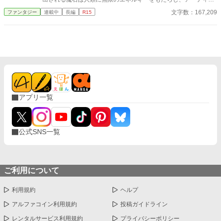
ァクトは魔法の力を授けた。 しかし、その恩恵は平等ではなかっ
文字数：167,209
ファンタジー
連載中
長編
R15
た。 富と力はダンジョン利権を牛耳る企業と、「属性適性」とい
う特別な才能を持つ「選ばれし者」たちに独占され、世界は新た
な格差社会へと変貌していた。 そんな歪んだ現代日本で、及川翔
は「無属性」という最底辺の烙印を押された青年だった。 彼には
魔法の才能も、富も、未来への希望もない。 あるのは、両親を失
った二年前のダンジョン氾濫で、原因不明の昏睡状態に陥った最
愛の妹、美咲を救うという、ただ一つの願いだけだった。 妹を治
すため、彼は最先端の「魔力生体学」を学ぶが、学費と治療費と
いう冷酷な現実が彼の行く手を阻む。 希望と絶望の狭間で、翔に
アプリ一覧
残された道はただ一つ――危険なダンジョンに潜り、泥臭く魔石
を稼ぐこと。 英雄とも呼べるようなSランク探索者が脚光を浴び
る華やかな世界とは裏腹に、翔は今日も一人、薄暗いダンジョン
の奥へと足を踏み入れる。 これは、神に選ばれなかった「持たざ
公式SNS一覧
る者」が、絶望的な現実にもがきながら、たった一つの希望を掴
むために抗い、やがて世界の真実と向き合う、戦いの物語。 彼の
「無属性」の力が、世界を揺るがす光となることを、彼はまだ知
らない。 テンプレのダンジョン物を書いてみたくなり、手を出し
ました。 SF味が増してくるのは結構先の予定です。 スローペー
ご利用について
スですが、しっかりと世界観を楽しんでもらえる作品になってる
と思います。 良かったら読んでください！
利用規約
ヘルプ
アルファコイン利用規約
投稿ガイドライン
レンタルサービス利用規約
プライバシーポリシー