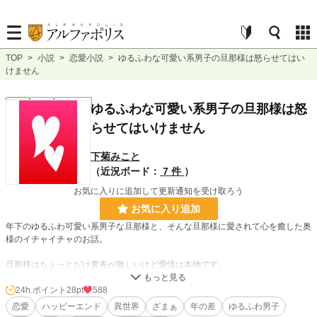
TOP
>
小説
>
恋愛小説
>
ゆるふわな可愛い系男子の旦那様は怒らせてはい
けません
恋愛
完結
ｼｮｰﾄｼｮｰﾄ
ゆるふわな可愛い系男子の旦那様は怒
らせてはいけません
下菊みこと
（近況ボード：
7 件
）
お気に入りに追加して更新通知を受け取ろう
お気に入り追加
年下のゆるふわ可愛い系男子な旦那様と、そんな旦那様に愛されて心を癒した奥
様のイチャイチャのお話。
旦那様はちょっとだけ裏表が激しいけど愛情は本物です。
ご都合主義の短いSSで、ちょっとだけざまぁもあるかも？
24h.ポイント
28pt
588
恋愛
ハッピーエンド
異世界
ざまぁ
年の差
ゆるふわ男子
小説家になろう様でも投稿しています。