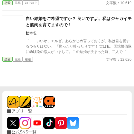
契約結婚を持ち掛ける男と、そんな男の浪漫を打ち砕く女のお
文字数：10,619
恋愛
完結
ｼｮｰﾄｼｮｰﾄ
――？ 自己評価ゼロの健気令嬢と愛が一分も我慢できなかった最
話。 ✻ゆるふわ設定です。 気を付けていますが、誤字脱字などが
強騎士。 溺愛が止まらない、契約結婚から始まる甘すぎる逆転ラ
ある為、あとからこっそり修正することがあります。 ・話のタイ
ブコメ
トルを変更しました。
白い結婚をご希望ですか？ 良いですよ。私はジャガイモ
と筋肉を育てますので！
松本雀
「……いいか、エルゼ。あらかじめ言っておくが、私は君を愛す
るつもりはない」 「願ったり叶ったりです！ 実は私、国境警備隊
に幼馴染の恋人がいまして。この結婚が決まった時、二人で『体
は売っても心は売らない』って涙ながらに誓い合ったんです。閣
文字数：12,620
恋愛
完結
短編
下が愛してくださらないなら、私の貞操も守られます！ ありがと
うございます、公爵閣下！」 「……こいびと？」 ◆ 「君を愛す
るつもりはない」 冷徹な公爵ギルベルトが新婚初夜に放った非情
な宣告。しかし、新妻エルゼの反応は意外なものだった。 「よか
った！ 実は私、国境警備隊に恋人がいるんです！」 利害が一致し
たとばかりに秒速で就寝するエルゼ。彼女の目的は、愛なき結婚
生活を隠れ蓑に、恋人への想いを込めた「究極のジャガイモ」を
育てることだった！ 公爵家の庭園を勝手に耕し、プロテインを肥
料にするエルゼに、最初は呆れていたギルベルト。だが、彼女の
アプリ一覧
あまりにフリーダムな振る舞いと、恋人への一途（？）な情熱を
目の当たりにするうち、冷徹だった彼の心（と筋肉）に異変が起
き始めて……！？
公式SNS一覧