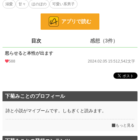
溺愛
甘々
ほのぼの
可愛い系男子
小説
21,861 位 / 228,666 件
アプリで読む
恋愛
9,573 位 / 66,337 件
お気に入り
221
目次
感想（3件）
24h.ポイント
28 pt
怒らせると本性が出ます
文字数
2,542
588
2024.02.05 15:51
2,542文字
更新日時
2024.02.05 15:51
初回公開日時
2024.02.05 15:51
初回完結日時
2024.02.06 17:40
下菊みことのプロフィール
週間ポイント
344 pt (18,461 位)
詩と小説がマイブームです。しもぎくと読みます。
月間ポイント
1,377 pt (20,004 位)
年間ポイント
25,156 pt (17,174 位)
もっと見る
累計ポイント
108,160 pt (29,041 位)