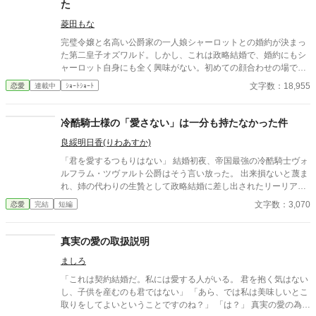
た
す。
菱田もな
完璧令嬢と名高い公爵家の一人娘シャーロットとの婚約が決まっ
た第二皇子オズワルド。しかし、これは政略結婚で、婚約にもシ
ャーロット自身にも全く興味がない。初めての顔合わせの場で
「悪いが、君を愛するつもりはない」とはっきり告げたオズワル
文字数：18,955
恋愛
連載中
ｼｮｰﾄｼｮｰﾄ
ドに対して、シャーロットはなぜか歓喜の涙を浮かべて…？ ※他
サイトでも掲載しております。
冷酷騎士様の「愛さない」は一分も持たなかった件
良綏明日香(りわあすか)
「君を愛するつもりはない」 結婚初夜、帝国最強の冷酷騎士ヴォ
ルフラム・ツヴァルト公爵はそう言い放った。 出来損ないと蔑ま
れ、姉の代わりの生贄として政略結婚に差し出されたリーリア・
ミラベルにとって、それはむしろ救いだった。 愛を期待されない
文字数：3,070
恋愛
完結
短編
のなら、失望させることもない。 契約妻として静かに役目を果た
そうとしたリーリアは、緩んだ軍服のボタンを自らの銀髪と微弱
な強化魔法で直す。 ただ「役に立ちたい」という一心だった。 ―
真実の愛の取扱説明
―その瞬間。 冷酷騎士の情緒が崩壊した。 「君は、自分の価値を
ましろ
分かっていない」 開始一分で愛さない宣言は撤回。 無自覚に自己
評価が低い妻に、激重独占欲を発症した最強騎士が爆誕する。 以
「これは契約結婚だ。私には愛する人がいる。 君を抱く気はない
後、 寝室は強制統合 常時抱っこ移動 一秒ごとに更新される溺愛
し、子供を産むのも君ではない」 「あら、では私は美味しいとこ
妻を傷つける者には容赦なし宣言 甘さ過多、独占欲過剰、愛情暴
取りをしてよいということですのね？」 「は？」 真実の愛の為に
走中。 さらにはリーリアを取り戻そうとする実家の横槍まで入り