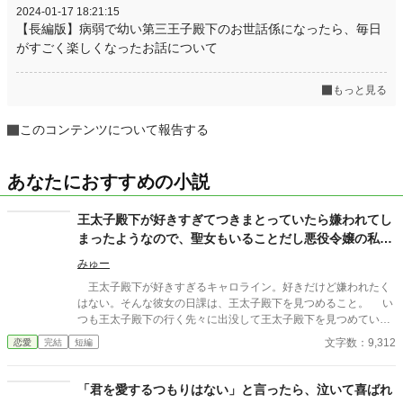
2024-01-17 18:21:15
【長編版】病弱で幼い第三王子殿下のお世話係になったら、毎日
がすごく楽しくなったお話について
もっと見る
このコンテンツについて報告する
あなたにおすすめの小説
王太子殿下が好きすぎてつきまとっていたら嫌われてし
まったようなので、聖女もいることだし悪役令嬢の私は
退散することにしました。
みゅー
王太子殿下が好きすぎるキャロライン。好きだけど嫌われたく
はない。そんな彼女の日課は、王太子殿下を見つめること。 い
つも王太子殿下の行く先々に出没して王太子殿下を見つめていた
が、ついにそんな生活が終わるときが来る。 聖女が現れたの
文字数：9,312
恋愛
完結
短編
だ。そして、さらにショックなことに、自分が乙女ゲームの世界
に転生していてそこで悪役令嬢だったことを思い出す。 王太子
殿下に嫌われたくはないキャロラインは、王太子殿下の前から姿
「君を愛するつもりはない」と言ったら、泣いて喜ばれ
を消すことにした。そんなお話です。 ちょっと切ないお話で