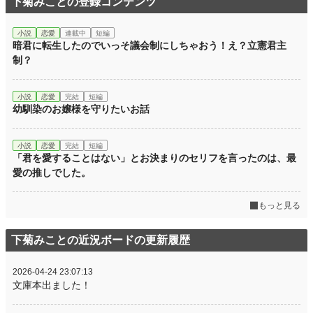
下菊みことの登録コンテンツ
小説
恋愛
連載中
短編
暗君に転生したのでいっそ議会制にしちゃおう！え？立憲君主
制？
小説
恋愛
完結
短編
幼馴染のお嬢様を守りたいお話
小説
恋愛
完結
短編
「君を愛することはない」とお決まりのセリフを言ったのは、最
愛の推しでした。
もっと見る
下菊みことの近況ボードの更新履歴
2026-04-24 23:07:13
文庫本出ました！