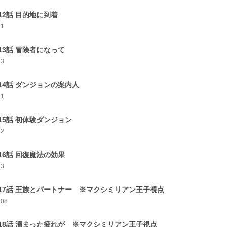
12話 目的地に到着
71
13話 冒険者になって
63
14話 ダンジョンの案内人
71
15話 初体験ダンジョン
72
16話 回復魔法の効果
73
17話 王族とパートナー ※マクシミリアン王子視点
108
18話 溜まった疲れが ※マクシミリアン王子視点