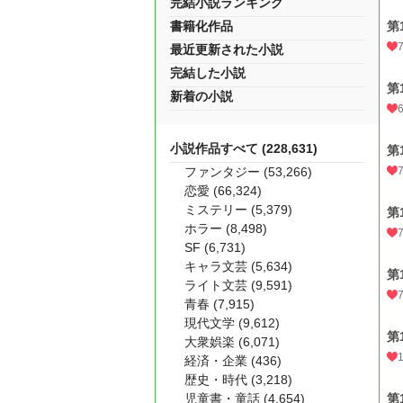
完結小説ランキング
書籍化作品
第
最近更新された小説
完結した小説
第
新着の小説
小説作品すべて (228,631)
第
ファンタジー (53,266)
恋愛 (66,324)
ミステリー (5,379)
第
ホラー (8,498)
SF (6,731)
キャラ文芸 (5,634)
第
ライト文芸 (9,591)
青春 (7,915)
現代文学 (9,612)
第
大衆娯楽 (6,071)
経済・企業 (436)
歴史・時代 (3,218)
児童書・童話 (4,654)
第