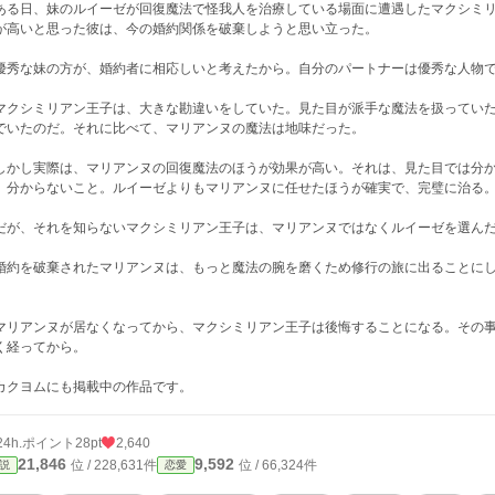
る日、妹のルイーゼが回復魔法で怪我人を治療している場面に遭遇したマクシミリ
が高いと思った彼は、今の婚約関係を破棄しようと思い立った。
秀な妹の方が、婚約者に相応しいと考えたから。自分のパートナーは優秀な人物で
クシミリアン王子は、大きな勘違いをしていた。見た目が派手な魔法を扱っていた
でいたのだ。それに比べて、マリアンヌの魔法は地味だった。
かし実際は、マリアンヌの回復魔法のほうが効果が高い。それは、見た目では分か
、分からないこと。ルイーゼよりもマリアンヌに任せたほうが確実で、完璧に治る
が、それを知らないマクシミリアン王子は、マリアンヌではなくルイーゼを選ん
約を破棄されたマリアンヌは、もっと魔法の腕を磨くため修行の旅に出ることにし
。
リアンヌが居なくなってから、マクシミリアン王子は後悔することになる。その事
く経ってから。
カクヨムにも掲載中の作品です。
24h.ポイント
28pt
2,640
21,846
9,592
位 / 228,631件
位 / 66,324件
説
恋愛