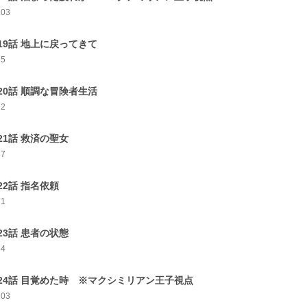
103
19話 地上に戻ってきて
75
20話 順調な冒険者生活
72
21話 救済の聖女
87
22話 指名依頼
71
23話 患者の状態
84
24話 目覚めた時 ※マクシミリアン王子視点
103