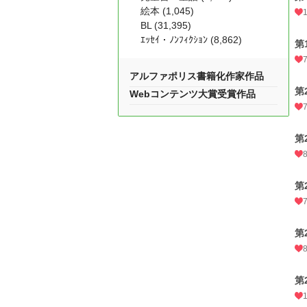
絵本 (1,045)
BL (31,395)
ｴｯｾｲ・ﾉﾝﾌｨｸｼｮﾝ (8,862)
第
アルファポリス書籍化作家作品
第
Webコンテンツ大賞受賞作品
第
第
第
第