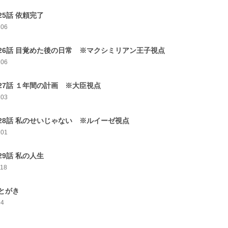
25話 依頼完了
106
26話 目覚めた後の日常 ※マクシミリアン王子視点
106
27話 １年間の計画 ※大臣視点
103
28話 私のせいじゃない ※ルイーゼ視点
101
29話 私の人生
118
とがき
94