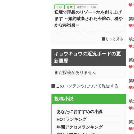
小説
恋愛
連載中
長編
辺境で理想のリゾート地を創り上げ
ます ～婚約破棄された令嬢の、穏や
第
かな再出発～
もっと見る
第
キョウキョウの近況ボードの更
第
新履歴
まだ投稿がありません
第
このコンテンツについて報告する
投稿小説
第
あなたにおすすめの小説
HOTランキング
第
年間アクセスランキング