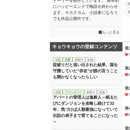
トーリーを創作しています。 基本的
にハッピーエンドで物語を終わらせ
ます。※カクヨム、小説家になろう
でも作品公開中です。
もっと見る
キョウキョウの登録コンテンツ
第
小説
恋愛
連載中
短編
掟破りだと追い出された結果、国を
第
守護していた“存在”が誰の言うこと
も聞かなくなったらしい
第
小説
ファンタジー
連載中
長編
アパートの管理人は逸般人～眠るた
びにダンジョンを攻略し続けて32
第
年、気づけば人類最強になっていて
伝説の弟子まで育てることになった
～
第