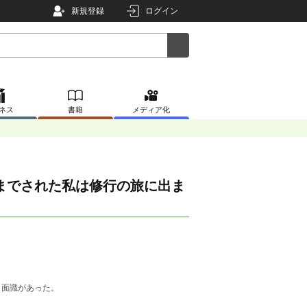
新規登録
ログイン
ネス
書籍
メディア化
までされた私は修行の旅に出ま
も面識があった。