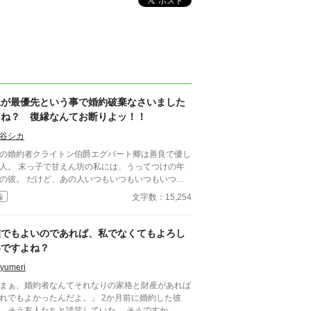
妹が最優先という事で婚約破棄なさいました
よね？ 復縁なんてお断りよッ！！
谷シカ
の婚約者クライトン伯爵エグバート卿は善良で優し
人。 末っ子で甘えん坊の私には、うってつけの年
だけど、あの人いつもいつもいつもいつ
……なんかもうエンドレスに妹たちの世話をやいて
文字数：15,254
編
る。 そしてついに、言われたのだ。 「妹の結婚が
だ。それが嫌なら君との婚約は破棄させてもらう」
して破談になった私に、メイスフィールド伯爵から
誰でもよいのであれば、私でなくてもよろし
いの手が差し伸べられた。 次々と舞い込んでくる
いですよね？
んな中、妹の結婚が片付いたと言ってエ
バート卿が復縁をもちかけてきた。 「嘘でしょ？
yumeri
私は、愛のない結婚なんてしないわよ？ =
まぁ、婚約者なんてそれなりの家格と財産があれば
==================================== ☆読
れでもよかったんだよ。」 2か月前に婚約した彼
様の御親切に心から感謝申し上げます。本当にあり
、そう友人たちと談笑していた。 そうですか、誰