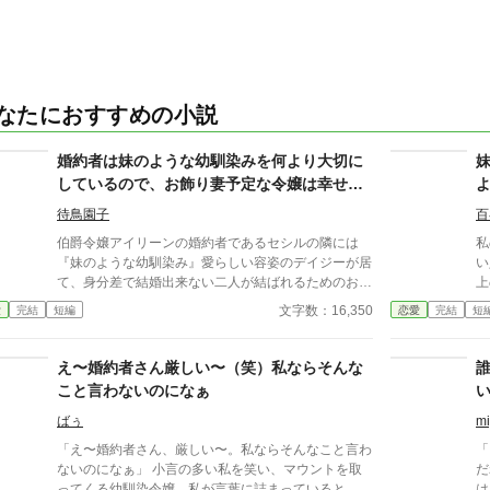
なたにおすすめの小説
婚約者は妹のような幼馴染みを何より大切に
しているので、お飾り妻予定な令嬢は幸せに
なることを諦めた……はずでした。
待鳥園子
百
伯爵令嬢アイリーンの婚約者であるセシルの隣には
私
『妹のような幼馴染み』愛らしい容姿のデイジーが居
い
て、身分差で結婚出来ない二人が結ばれるためのお飾
上の彼。 
り妻にされてしまうことが耐えられなかった。 そし
も
文字数：16,350
愛
完結
短編
恋愛
完結
短
て、二人がふざけて婚姻届を書いている光景を見て、
い
アイリーンは自分の我慢が限界に達そうとしているの
先
を感じていた……のだけど！？
そ
え〜婚約者さん厳しい〜（笑）私ならそんな
救
こと言わないのになぁ
求婚話。 そ
グ
ばぅ
mi
本気？」 
「え〜婚約者さん、厳しい〜。私ならそんなこと言わ
「
=
ないのになぁ」 小言の多い私を笑い、マウントを取
だ
者
ってくる幼馴染令嬢。私が言葉に詰まっていると、豪
は