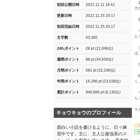
あ
初回公開日時
2022.11.11 18:41
力
更新日時
2022.11.25 20:17
優
初回完結日時
2022.11.25 20:17
マ
ん
文字数
43,360
し
24h.ポイント
28 pt (21,846位)
ば
週間ポイント
98 pt (34,656位)
だ
月間ポイント
581 pt (32,336位)
婚
年間ポイント
16,286 pt (23,038位)
く
累計ポイント
946,666 pt (6,130位)
マ
ら
※
キョウキョウのプロフィール
面白い小説を書けるように、日々練
小
習中です。主に、主人公最強系のス