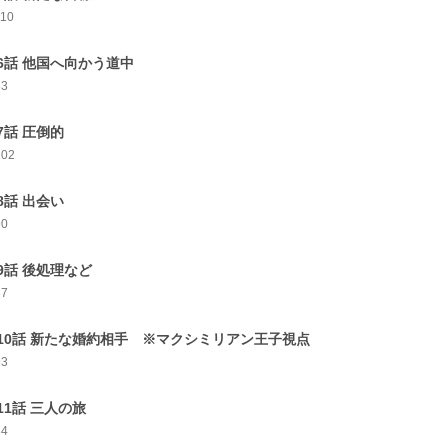
110
6話 他国へ向かう道中
83
7話 圧倒的
102
8話 出会い
90
9話 後処理など
87
10話 新たな婚約相手 ※マクシミリアン王子視点
93
11話 三人の旅
84