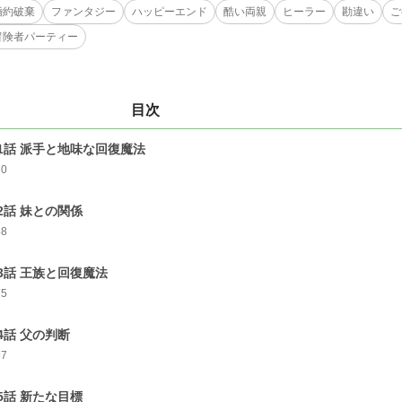
婚約破棄
ファンタジー
ハッピーエンド
酷い両親
ヒーラー
勘違い
ご
冒険者パーティー
目次
1話 派手と地味な回復魔法
70
2話 妹との関係
68
3話 王族と回復魔法
75
4話 父の判断
97
5話 新たな目標