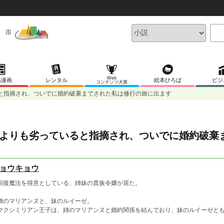
Web
稿漫画
レンタル
絵本ひろば
ビジ
コンテンツ大賞
と指摘され、ついでに婚約破棄までされた私は修行の旅に出ます
よりも劣っていると指摘され、ついでに婚約破棄
ョウキョウ
復魔法を得意としている、姉妹の貴族令嬢が居た。
のマリアンヌと、妹のルイーゼ。
クシミリアン王子は、姉のマリアンヌと婚約関係を結んでおり、妹のルイーゼと