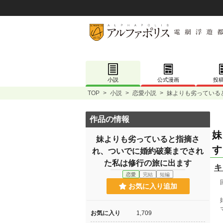
小説
公式漫画
投
TOP
>
小説
>
恋愛小説
>
妹よりも劣っている
作品の情報
妹
妹よりも劣っていると指摘さ
す
れ、ついでに婚約破棄までされ
た私は修行の旅に出ます
キ
恋愛
完結
短編
回
お気に入り追加
姉
マ
お気に入り
1,709