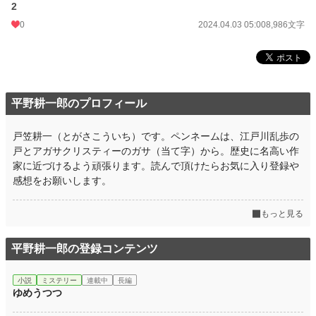
2
0
2024.04.03 05:00
8,986文字
平野耕一郎のプロフィール
戸笠耕一（とがさこういち）です。ペンネームは、江戸川乱歩の
戸とアガサクリスティーのガサ（当て字）から。歴史に名高い作
家に近づけるよう頑張ります。読んで頂けたらお気に入り登録や
感想をお願いします。
もっと見る
平野耕一郎の登録コンテンツ
小説
ミステリー
連載中
長編
ゆめうつつ