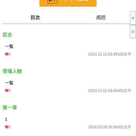
お気に入り
1
目次
感想
24h.ポイント
0 pt
文字数
50,733
目次
更新日時
2024.04.03 05:00
一覧
初回公開日時
2023.07.26 23:29
0
2023.12.12 03:45
105文字
週間ポイント
0 pt (228,743 位)
登場人物
月間ポイント
0 pt (228,743 位)
一覧
年間ポイント
337 pt (112,860 位)
0
2023.12.12 03:45
402文字
累計ポイント
43,502 pt (48,083 位)
第一章
1
0
2024.03.06 05:00
452文字