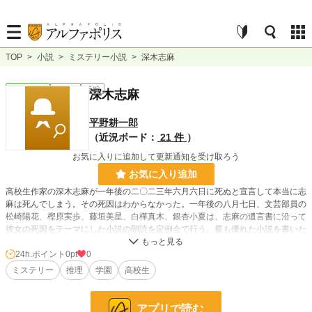
TOP
>
小説
>
ミステリー小説
>
深木志麻
ミステリー
連載中
長編
深木志麻
平野耕一郎
（近況ボード：
21 件
）
お気に入りに追加して更新通知を受け取ろう
お気に入り追加
高校生作家の深木志麻が一年後の二〇二三年六月六日に死ぬと宣言して本当に志
麻は死んでしまう。その死因はわからなかった。一年後の八月七日、文芸部員の
松崎陽花、樫原実歩、藤垣美星、白樺真木、銀杏小夏は、志麻の遺言書に沿って
彼女の死因をテーマにした小説の朗読を定例会で行う。最も優れた小説を書いた
者に志麻の未発表原稿と文芸部会長の地位を得ることになる。天才深木志麻の後
を継ぐのは誰かーー？
24h.ポイント
0pt
0
ミステリー
推理
学園
高校生
小説
228,743 位 / 228,743 件
アプリで読む
ミステリー
5,380 位 / 5,380 件