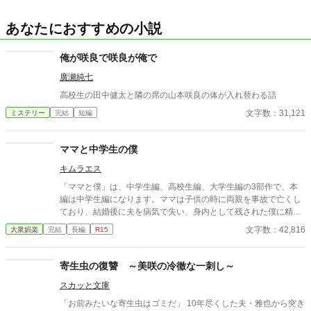
あなたにおすすめの小説
俺が咲良で咲良が俺で
廣瀬純七
高校生の田中健太と隣の席の山本咲良の体が入れ替わる話
文字数：31,121
ミステリー
完結
短編
ママと中学生の僕
キムラエス
「ママと僕」は、中学生編、高校生編、大学生編の3部作で、本
編は中学生編になります。ママは子供の時に両親を事故で亡くし
ており、結婚後に夫を病気で失い、身内として残された僕に精神
的に依存をするようになる。幼少期の「僕」はそのママの依存が
文字数：42,816
大衆娯楽
完結
長編
R15
嬉しく、素敵なママに甘える閉鎖的な生活を当たり前のことと考
える。成長し、性に目覚め始めた中学生の「僕」は自分の性もマ
マとの日常の中で処理すべきものと疑わず、ママも戸惑いながら
寄生虫の復讐 ～美咲の冷徹な一刺し～
もママに甘える「僕」に満足する。ママも僕もそうした行為が少
スカッと文庫
なからず社会規範に反していることは理解しているが、ママとの
甘美な繋がりは解消できずに戸惑いながらも続く「ママと中学生
「お前みたいな寄生虫はゴミだ」 10年尽くした夫・雅也から突き