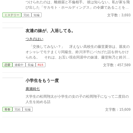
の僕」の営みを描いてみました。
つけられたのは、離婚届と不倫相手。 彼は知らない。私が家を飛
び出した「サカモト・ホールディングス」の令嬢であることを。
そして明日、彼が人生を賭けて挑む調印式の相手が、私の実父で
文字数：3,693
ミステリー
完結
短編
あることを。 どん底に叩き落とされたサレ妻による、容赦なき
「経済的破滅」の復讐劇。
友達の妹が、入浴してる。
つきのはい
「交換してみない？」 冴えない高校生の藤堂夏弥は、親友の
オシャレでモテまくり同級生、鈴川洋平にバカげた話を持ちかけ
られる。 それは、お互い現在同居中の妹達、藤堂秋乃と鈴川美
咲を交換して生活しようというものだった。 鈴川美咲は、美男
文字数：457,589
恋愛
連載中
長編
R15
子の洋平に勝るとも劣らない美少女なのだけれど、男子に嫌悪感
を示し、夏弥とも形式的な会話しかしなかった。 冴えない男子
と冷めがちな女子の距離感が、二人暮らしのなかで徐々に変わっ
小学生をもう一度
ていく。 そんなラブコメディです。
廣瀬純七
大学生の松岡翔太が小学生の女の子の松岡翔子になって二度目の
人生を始める話
文字数：15,609
青春
完結
短編