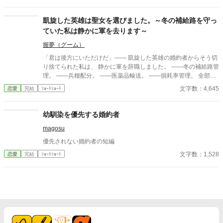
に」。翌朝、エミルが目にしたのは——税務報告の締切、領民か
らの陳情の山、そして紅茶の淹れ方すら知らない自分。三ヶ月
凱旋した英雄は聖女を選びました。～冬の補給路を守っ
後、かつて「地味な妻」と呼ばれたルチアは、辺境伯の財務顧問
ていた私は静かに軍を去ります～
として辣腕を振るっていた。
握夢（グーム）
「君は後方にいただけだ」―― 凱旋した英雄の婚約者からそう切
り捨てられた私は、 静かに軍を辞職しました。 ――冬の補給路管
理。 ――兵糧配分。 ――医薬品輸送。 ――損耗率管理。 全部、
私の仕事だったのですが。 三週間後、 王国軍は補給崩壊。 「な
文字数：4,645
恋愛
完結
ｼｮｰﾄｼｮｰﾄ
ぜ食糧が届かない！」 「なぜ兵が飢える！」 ……逆にお聞きしま
すが、 今まで“なぜか全部上手く回っていた”理由を、 一度でも考
えたことはありましたか？ これは、 誰にも評価されなかった兵站
幼馴染を優先する婚約者
官（へいたんかん）が、 隣国の辺境伯にだけ価値を見抜かれ、 人
magosu
生を取り戻す物語。 今更「戻ってきてくれ」と泣きつかれても、
私は隣国の最高機密ですので――！
優先されない婚約者の短編
文字数：1,528
恋愛
完結
ｼｮｰﾄｼｮｰﾄ