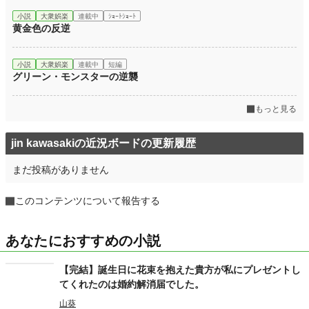
小説
大衆娯楽
連載中
ｼｮｰﾄｼｮｰﾄ
黄金色の反逆
小説
大衆娯楽
連載中
短編
グリーン・モンスターの逆襲
もっと見る
jin kawasakiの近況ボードの更新履歴
まだ投稿がありません
このコンテンツについて報告する
あなたにおすすめの小説
【完結】誕生日に花束を抱えた貴方が私にプレゼントし
てくれたのは婚約解消届でした。
山葵