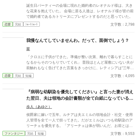
誕生日パーティーの会場に現れた婚約者のレオナルド様は、大き
な花束を抱えていた。 会場に居る人達は、レオナルド様が皆の前
で婚約者であるカトリーヌにプレゼントするのだと思っていた。
文字数：2,798
恋愛
完結
ｼｮｰﾄｼｮｰﾄ
我慢なんてしていませんわ。だって、面倒でしょう？
翠
「クロエに子供ができた。準備が整い次第、離れで暮らすことに
なるからそのつもりでいてくれ」 普段ほとんど屋敷にいない夫が
前触れもなく告げてきた言葉をきっかけに、レティシアは“三年
間”の契約を終わらせることにした。 赤の他人を屋敷に迎えるこ
文字数：4,095
恋愛
完結
短編
とはしない。 不要なものに感情を砕く理由などない。 「だって、
面倒でしょう？」 不誠実な夫も、無意味な結婚も、 この際すべて
切り捨ててしまいましょう。
『病弱な幼馴染を優先してください』と言った妻が消え
た翌日、夫は領地の会計書類が全て白紙になっているこ
とに気づいた
歩人（あゆと）
侯爵家に嫁いで五年。ルチアは夫エミルの領地会計・社交・使用
人管理を全て一人で担ってきた。だがエミルはいつも幼馴染のア
リーチェを優先する。「アリーチェは体が弱いんだ、お前とは違
う」——その言葉を百回聞いた日、ルチアは微笑んで離縁届に署
文字数：9,553
ファンタジー
完結
短編
名した。「ええ、私は丈夫ですから。どうぞ幼馴染様をお大事