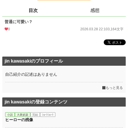
文字数
3,164
目次
感想
更新日時
2026.03.28 22:10
普通に可愛い？
初回公開日時
2026.03.28 22:10
0
2026.03.28 22:10
3,164文字
初回完結日時
2026.03.28 22:10
週間ポイント
0 pt (228,779 位)
月間ポイント
0 pt (228,779 位)
jin kawasakiのプロフィール
年間ポイント
1,133 pt (81,381 位)
累計ポイント
1,133 pt (191,391 位)
自己紹介の記述はありません
もっと見る
jin kawasakiの登録コンテンツ
小説
大衆娯楽
完結
ｼｮｰﾄｼｮｰﾄ
ヒーローの残像