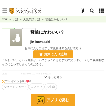
TOP
>
小説
>
大衆娯楽小説
>
普通にかわいい？
大衆娯楽
完結
ｼｮｰﾄｼｮｰﾄ
普通にかわいい？
jin kawasaki
お気に入りに追加して更新通知を受け取ろう
お気に入り追加
「かわいい」という言葉が、いつからこれほどまでに安っぽく、そして義務的な
ものになってしまったのだろう。
小説
228,779 位 / 228,779 件
24h.ポイント
0pt
0
大衆娯楽
6,072 位 / 6,072 件
ショートショート
コメディ
AI生成
お気に入り
0
24h.ポイント
0 pt
アプリで読む