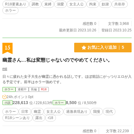
R18要素あり
調教
束縛
溺愛
女主人公
拘束
奴隷
共依存
ホラー
感想数 0
文字数 3,968
最終更新日 2023.10.26
登録日 2023.10.25
15
お気に入り追加
5
幽霊さん…私は変態じゃないのでやめてください。
mii
日々に疲れた女子大生が幽霊に憑かれる話しです。ほぼ前話にがっつりエロが入
る予定です。前半はホラー強めです。
ホラー
連載中
長編
R18
24h.ポイント
0pt
228,613
8,500
位 / 228,613件
位 / 8,500件
小説
ホラー
ホラー
日常
幽霊
女主人公
過激表現あり
我慢
現代
R18シーンあり
露出
r18
感想数 0
文字数 22,239