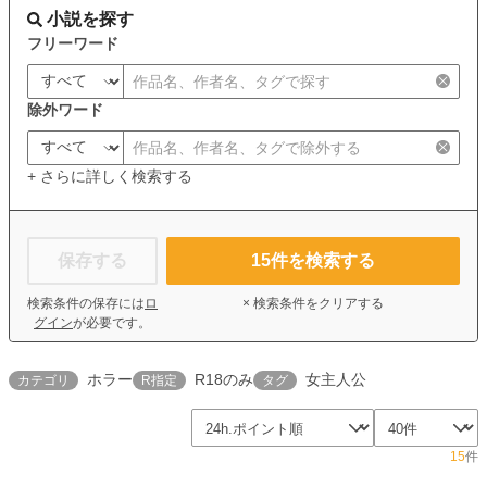
小説を探す
フリーワード
除外ワード
+ さらに詳しく検索する
保存する
15
件を検索する
検索条件の保存には
ロ
× 検索条件をクリアする
グイン
が必要です。
ホラー
R18のみ
女主人公
カテゴリ
R指定
タグ
15
件