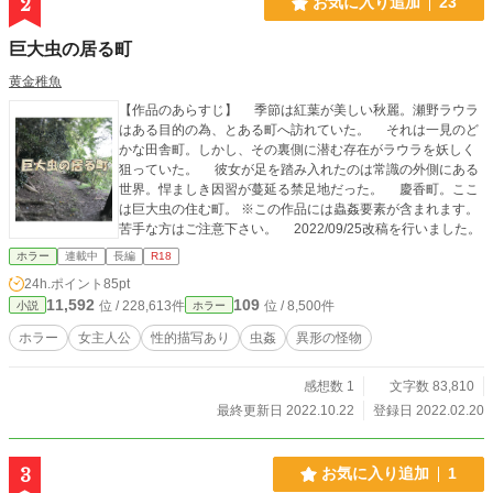
2
お気に入り追加
23
巨大虫の居る町
黄金稚魚
【作品のあらすじ】 季節は紅葉が美しい秋麗。瀬野ラウラ
はある目的の為、とある町へ訪れていた。 それは一見のど
かな田舎町。しかし、その裏側に潜む存在がラウラを妖しく
狙っていた。 彼女が足を踏み入れたのは常識の外側にある
世界。悍ましき因習が蔓延る禁足地だった。 慶香町。ここ
は巨大虫の住む町。 ※この作品には蟲姦要素が含まれます。
苦手な方はご注意下さい。 2022/09/25改稿を行いました。
ホラー
連載中
長編
R18
24h.ポイント
85pt
11,592
109
位 / 228,613件
位 / 8,500件
小説
ホラー
ホラー
女主人公
性的描写あり
虫姦
異形の怪物
感想数 1
文字数 83,810
最終更新日 2022.10.22
登録日 2022.02.20
3
お気に入り追加
1