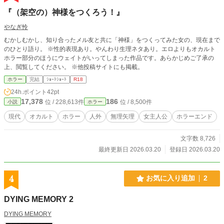
『（架空の）神様をつくろう！』
やなぎ怜
むかしむかし、知り合ったメル友と共に「神様」をつくってみた女の、現在まで
のひとり語り。 ※性的表現あり。やんわり生理ネタあり。エロよりもオカルト
ホラー部分のほうにウェイトがいってしまった作品です。あらかじめご了承の
上、閲覧してください。 ※他投稿サイトにも掲載。
ホラー
完結
ｼｮｰﾄｼｮｰﾄ
R18
24h.ポイント
42pt
17,378
186
位 / 228,613件
位 / 8,500件
小説
ホラー
現代
オカルト
ホラー
人外
無理矢理
女主人公
ホラーエンド
文字数 8,726
最終更新日 2026.03.20
登録日 2026.03.20
4
お気に入り追加
2
DYING MEMORY 2
DYING MEMORY