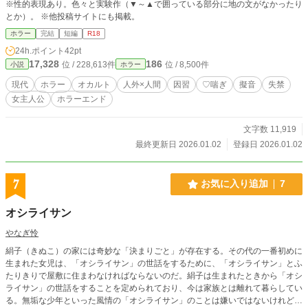
※性的表現あり。色々と実験作（▼～▲で囲っている部分に地の文がなかったり
とか）。 ※他投稿サイトにも掲載。
ホラー
完結
短編
R18
24h.ポイント
42pt
17,328
186
位 / 228,613件
位 / 8,500件
小説
ホラー
現代
ホラー
オカルト
人外×人間
因習
♡喘ぎ
擬音
失禁
女主人公
ホラーエンド
文字数 11,919
最終更新日 2026.01.02
登録日 2026.01.02
7
お気に入り追加
7
オシライサン
やなぎ怜
絹子（きぬこ）の家には奇妙な「決まりごと」が存在する。その代の一番初めに
生まれた女児は、「オシライサン」の世話をするために、「オシライサン」とふ
たりきりで屋敷に住まわなければならないのだ。絹子は生まれたときから「オシ
ライサン」の世話をすることを定められており、今は家族とは離れて暮らしてい
る。無垢な少年といった風情の「オシライサン」のことは嫌いではないけれど、