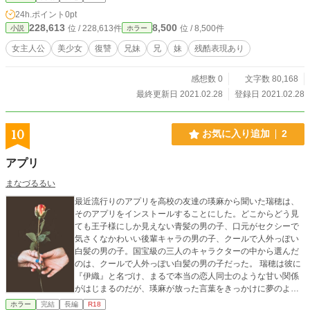
24h.ポイント
0pt
228,613
8,500
位 / 228,613件
位 / 8,500件
小説
ホラー
女主人公
美少女
復讐
兄妹
兄
妹
残酷表現あり
感想数 0
文字数 80,168
最終更新日 2021.02.28
登録日 2021.02.28
10
お気に入り追加
2
アプリ
まなづるるい
最近流行りのアプリを高校の友達の瑛麻から聞いた瑞穂は、
そのアプリをインストールすることにした。どこからどう見
ても王子様にしか見えない青髪の男の子、口元がセクシーで
気さくなかわいい後輩キャラの男の子、クールで人外っぽい
白髪の男の子。国宝級の三人のキャラクターの中から選んだ
のは、クールで人外っぽい白髪の男の子だった。 瑞穂は彼に
『伊織』と名づけ、まるで本当の恋人同士のような甘い関係
がはじまるのだが、瑛麻が放った言葉をきっかけに夢のよう
な日々から一転、現実とは思えない恐怖が瑞穂を襲う。
ホラー
完結
長編
R18