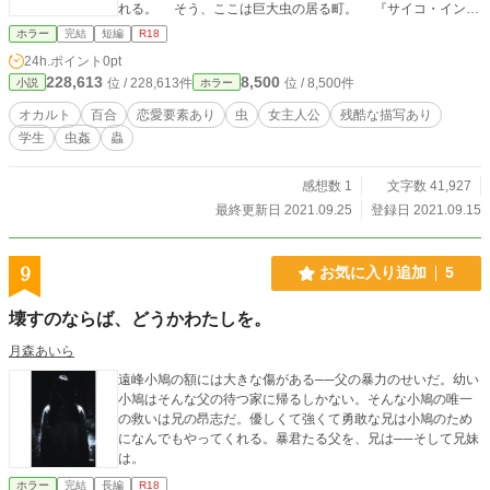
れる。 そう、ここは巨大虫の居る町。 『サイコ・インセ
クト・ホラー&百合』淡々と開幕。
ホラー
完結
短編
R18
24h.ポイント
0pt
228,613
8,500
位 / 228,613件
位 / 8,500件
小説
ホラー
オカルト
百合
恋愛要素あり
虫
女主人公
残酷な描写あり
学生
虫姦
蟲
感想数 1
文字数 41,927
最終更新日 2021.09.25
登録日 2021.09.15
9
お気に入り追加
5
壊すのならば、どうかわたしを。
月森あいら
遠峰小鳩の額には大きな傷がある──父の暴力のせいだ。幼い
小鳩はそんな父の待つ家に帰るしかない。そんな小鳩の唯一
の救いは兄の昂志だ。優しくて強くて勇敢な兄は小鳩のため
になんでもやってくれる。暴君たる父を、兄は──そして兄妹
は。
ホラー
完結
長編
R18