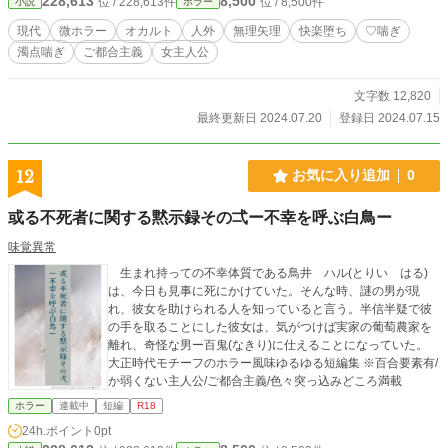
228,613
8,500
位 / 228,613件
位 / 8,500件
小説
ホラー
をご覧ください）。なぜか丸く収まってハピエン（主人公視点）に着地します。
※他投稿サイトにも掲載。
現代
微ホラー
オカルト
人外
無理矢理
快楽堕ち
♡喘ぎ
濁点喘ぎ
ご都合主義
女主人公
文字数 12,820
最終更新日 2024.07.20
登録日 2024.07.15
12
お気に入り追加
0
或る不死者に関する黙示録その弌ー不幸を呼ぶ白鳥ー
味覚異常
生まれ持っての不幸体質である鳥井 ハル(とりい はる)
は、今日も見事に死にかけていた。そんな時、謎の男が現
れ、彼女を助けられる人を知っていると言う。半信半疑で彼
の手を取ることにした彼女は、気がつけば実家の葡萄農家を
離れ、奇怪な男ー百鬼(なきり)に仕えることになっていた。
大正時代モチーフのホラー風味ゆるゆる短編集 ※百合要素有/
か弱くない主人公/ご都合主義/色々突っ込みどころ満載
ホラー
連載中
短編
R18
24h.ポイント
0pt