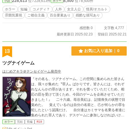
228,613
8,500
位 / 228,613件
位 / 8,500件
小説
ホラー
ホラー
短編
コメディ？
人外
女主人公
怪異/オカルト
雰囲気重視
ご都合主義
百合要素あり
残酷な描写あり
感想数 0
文字数 4,777
最終更新日 2025.02.23
登録日 2025.02.21
13
お気に入り追加
0
ツグナイゲーム
はじめアキラ＠テンセイゲーム発売中
『その名も、ツグナイゲーム。この空間に集められた皆さん
は、我々が集めた〝罪人〟ばかりです。皆さんには、それぞ
れなんらかの罪があります。それを償っていただくため、相
応の罰を受けて頂くため、今回のゲームを企画させていただ
きました！』 二十六歳。苺谷美紅は、記憶喪失の状態で目
覚めた。 覚えているのは自分の名前と、己が何らかの罪を
犯したという認識だけ。 自分達はカミサマを名乗る者達に
集められた罪人であり、デスゲームに参加しなければいけな
いという。 生き残るためには他の参加者を全員殺すか、残
ホラー
完結
長編
R18
酷な儀式に耐えて心から反省の言葉を述べるしかない。しか
24h.ポイント
0pt