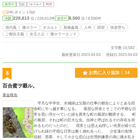
家の「決まりごと」は変だと思う――。けれども子供の絹子にはなにも出来はし
ホラー
完結
ｼｮｰﾄｼｮｰﾄ
R18
ない。初潮を迎えてすぐの課外学習で山に訪れてからというもの、絹子は奇妙な
24h.ポイント
0pt
夢を見始める。それが契機になることを、絹子はまだ知らない。 ※「オシライ
228,613
8,500
位 / 228,613件
位 / 8,500件
小説
ホラー
サン」以外との性的表現・冒頭生理の描写あり。
現代風
微ホラー
オカルト
異種姦風
人外
因習
快楽堕ち
ご都合主義
女主人公
微ホラーエンド
文字数 10,582
最終更新日 2023.04.03
登録日 2023.04.03
8
お気に入り追加
14
百合蜜ヲ啜ル。
黄金稚魚
平凡な中学生、水城緑は父親の仕事の都合によりとある田
舎町に引っ越す事になる。 退屈な田舎とそこでの平穏な日
常を思い浮かべていた緑を異常な町の風習が翻弄する。 町
の風習。それは町の巨大な虫。虫神と呼ばれるその存在を崇
めるものだったのだ。 現実とは思えぬ悍しい光景が繰り広
げられ緑の平穏な日常は脆く崩れ去った。 少女達の友情、
信頼、思慕、そして小さな恋心は生理的嫌悪の渦に掻き乱さ