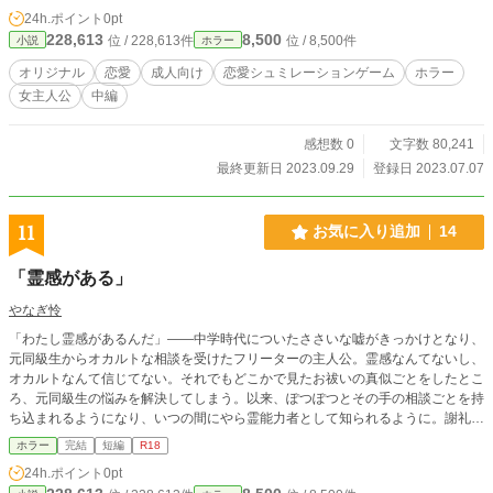
24h.ポイント
0pt
228,613
8,500
位 / 228,613件
位 / 8,500件
小説
ホラー
オリジナル
恋愛
成人向け
恋愛シュミレーションゲーム
ホラー
女主人公
中編
感想数 0
文字数 80,241
最終更新日 2023.09.29
登録日 2023.07.07
11
お気に入り追加
14
「霊感がある」
やなぎ怜
「わたし霊感があるんだ」――中学時代についたささいな嘘がきっかけとなり、
元同級生からオカルトな相談を受けたフリーターの主人公。霊感なんてないし、
オカルトなんて信じてない。それでもどこかで見たお祓いの真似ごとをしたとこ
ろ、元同級生の悩みを解決してしまう。以来、ぽつぽつとその手の相談ごとを持
ち込まれるようになり、いつの間にやら霊能力者として知られるように。謝礼金
に目がくらみ、霊能力者の真似ごとをし続けていた主人公だったが、ある依頼で
ホラー
完結
短編
R18
ひと目見て「ヤバイ」と感じる事態に直面し――。 ※性的表現あり。習作。荒
24h.ポイント
0pt
唐無稽なエロ小説です。潮吹き、小スカ/失禁、淫語あり（その他の要素はタグ