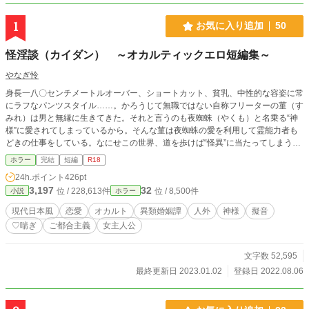
1
お気に入り追加
50
怪淫談（カイダン） ～オカルティックエロ短編集～
やなぎ怜
身長一八〇センチメートルオーバー、ショートカット、貧乳、中性的な容姿に常
にラフなパンツスタイル……。かろうじて無職ではない自称フリーターの菫（す
みれ）は男と無縁に生きてきた。それと言うのも夜蜘蛛（やくも）と名乗る“神
様”に愛されてしまっているから。そんな菫は夜蜘蛛の愛を利用して霊能力者も
どきの仕事をしている。なにせこの世界、道を歩けば“怪異”に当たってしまうく
らいなので――。 そんな一人と一柱がエッチしたりしなかったりしつつ、“怪
ホラー
完結
短編
R18
異”を解決したりしなかったりするオカルトエロストーリー。 ※色々と習作。主
24h.ポイント
426pt
人公orゲストモブ女子がエロい目に遭う話。エロ含めて基本全体的に馬鹿馬鹿し
3,197
32
位 / 228,613件
位 / 8,500件
小説
ホラー
い雰囲気なのでホラー要素はそれほど強くないです。 ※現在エピソード3まで掲
載（エピソード毎読切型です）。
現代日本風
恋愛
オカルト
異類婚姻譚
人外
神様
擬音
♡喘ぎ
ご都合主義
女主人公
文字数 52,595
最終更新日 2023.01.02
登録日 2022.08.06