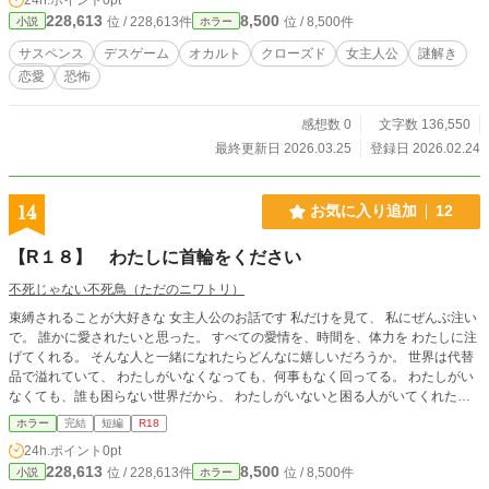
し、美紅は自分の罪が何なのかさえ覚えていない状況であ
228,613
8,500
位 / 228,613件
位 / 8,500件
小説
ホラー
る。 困り果てた時、助けてくれたのは椎葉月という名前の
一人の青年だった。 美紅が犯した罪とはなにか？月の正体
サスペンス
デスゲーム
オカルト
クローズド
女主人公
謎解き
は？そして二人は無事にこのゲームを脱出することができる
恋愛
恐怖
のか……？
感想数 0
文字数 136,550
最終更新日 2026.03.25
登録日 2026.02.24
14
お気に入り追加
12
【R１８】 わたしに首輪をください
不死じゃない不死鳥（ただのニワトリ）
束縛されることが大好きな 女主人公のお話です 私だけを見て、 私にぜんぶ注い
で。 誰かに愛されたいと思った。 すべての愛情を、時間を、体力を わたしに注
げてくれる。 そんな人と一緒になれたらどんなに嬉しいだろうか。 世界は代替
品で溢れていて、 わたしがいなくなっても、何事もなく回ってる。 わたしがい
なくても、誰も困らない世界だから、 わたしがいないと困る人がいてくれたら
それ以上の幸福なんてありはしない。 でも、やっとわたしはそんな幸福を見つ
ホラー
完結
短編
R18
けることが出来た。
24h.ポイント
0pt
228,613
8,500
位 / 228,613件
位 / 8,500件
小説
ホラー