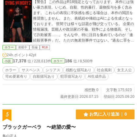
【警告】 この作品はR18指定となっております。 本作には強
い暴力表現、いじめ、自殺、性的暴行、薬物投与を多く含み
ます。 これらの表現に不快感を感じる場合は、本作の閲読を
推奨致しません。 また、表紙絵や挿絵はAIによる生成となっ
ております。 世間では様々な話題が飛び交っている。 企業の
情報漏洩、芸能人や政治家の不倫、戦争による物価高、そし
て詐欺被害……。 そんな中、特に注目を集めているのが「連
続殺害事件」だ。 ただの無差別事件ではない。“過去に罪を犯
した”とされる者だけが狙われているのだという。 そんな社会
ホラー
連載中
長編
R18
情勢とは無縁に、大学生・ルナは毎朝同じ時間に起き、朝食
24h.ポイント
42pt
を作る。 ──いつもと変わらぬ日々のはずだった。 だが、あ
17,378
186
位 / 228,613件
位 / 8,500件
小説
ホラー
る日、彼女のスマートフォンに届いた1通のLINEが、全てを
揺るがす。 『迎えに来て』 送信者は不明。ただの悪戯かと思
ホラー
サスペンス
シリアス
残酷な描写あり
社会風刺
女主人公
い、そのまま無視するルナ。 しかし、心の奥では何かが静か
苛め要素有り
自殺描写あり
犯罪描写あり
AI生成作品
に、けれど確かに動き出していた。 ──これは、“笑わなくな
った女子大生”が、喪われた過去と向き合う物語。
感想数 0
文字数 175,923
最終更新日 2026.07.15
登録日 2025.09.20
5
お気に入り追加
0
ブラックガーベラ 〜絶望の愛〜
鳥山正人