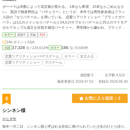
ガーベラは本数によって花言葉が変わる。 1本なら希望。15本ならごめんなさ
い。 英語で独身男性は『バチェラー』というが、本作では男性参加者はフラン
ス語の『セリバテール』を用いている。 恋愛リアリティショー『ブラックガー
ベラ』は1人のメインセリバテールと24人のサブセリバテールと25人のマドモア
ゼルでカップル成立を目指す婚活パーティー。 男性陣から嫌われ、ブラックガ
ーベラを15本集めてしまった女性はリアリティショーから脱落する。 脱落した
ホラー
連載中
長編
R18
女性には過酷な運命が待ち受けていた。 ──── 本作はグロテクスな性的描写を
24h.ポイント
42pt
含む表現を使用していますので、苦手な方はご注意ください。
17,328
186
位 / 228,613件
位 / 8,500件
小説
ホラー
恋愛リアリティショー×デスゲーム
ホラー
女主人公
恋愛リアリティショー
デスゲーム
感想数 0
文字数 4,522
最終更新日 2026.07.02
登録日 2026.06.30
6
お気に入り追加
2
シンネン様
やなぎ怜
毎年一月二日、シンネン様と呼ばれる存在に捧げられていた少女のひとり語り。