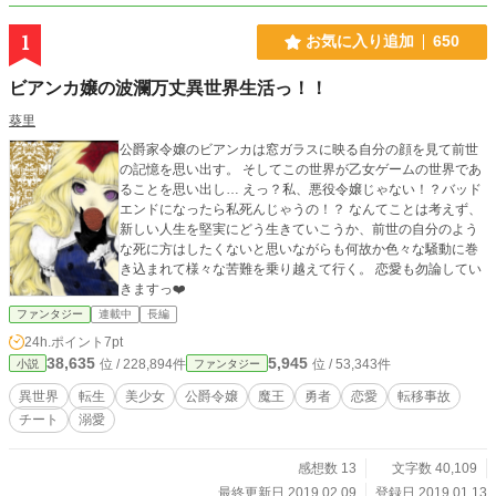
1
お気に入り追加
650
ビアンカ嬢の波瀾万丈異世界生活っ！！
葵里
公爵家令嬢のビアンカは窓ガラスに映る自分の顔を見て前世
の記憶を思い出す。 そしてこの世界が乙女ゲームの世界であ
ることを思い出し… えっ？私、悪役令嬢じゃない！？バッド
エンドになったら私死んじゃうの！？ なんてことは考えず、
新しい人生を堅実にどう生きていこうか、前世の自分のよう
な死に方はしたくないと思いながらも何故か色々な騒動に巻
き込まれて様々な苦難を乗り越えて行く。 恋愛も勿論してい
きますっ❤️
ファンタジー
連載中
長編
24h.ポイント
7pt
38,635
5,945
位 / 228,894件
位 / 53,343件
小説
ファンタジー
異世界
転生
美少女
公爵令嬢
魔王
勇者
恋愛
転移事故
チート
溺愛
感想数 13
文字数 40,109
最終更新日 2019.02.09
登録日 2019.01.13