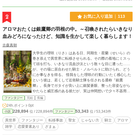
2
お気に入り追加
113
アロマおたくは銀鷹卿の羽根の中。～召喚されたらいきなり
血みどろになったけど、知識を生かして楽しく暮らします！
古森真朝
大学生の理咲（りさ）はある日、同期生・星蘭（せいら）の
巻き添えで異世界に転移させられる。その際の着地にミスっ
て頭を打ち、いきなり流血沙汰という散々な目に遭った……
が、その場に居合わせた騎士・ノルベルトに助けられ、どう
にか事なきを得る。 怪我をした理咲の行動にいたく感心した
という彼は、若くして近衛騎士隊を任される通称『銀鷹
卿』。長身でガタイが良い上に銀髪蒼眼、整った容姿ながら
やたらと威圧感のある彼だが、実は仲間想いで少々不器用、
ついでに万年肩凝り頭痛持ちという、微笑ましい一面も持っ
ファンタジー
完結
長編
ていた。 世話になったお礼に、理咲の持ち込んだ趣味グッズ
24h.ポイント
0pt
でアロマテラピーをしたところ、何故か立ちどころに不調が
228,894
53,343
位 / 228,894件
位 / 53,343件
小説
ファンタジー
癒えてしまう。その後に試したノルベルトの部下たちも同様
で、ここに来て『じゃない方』の召喚者と思われた理咲の特
異世界
ファンタジー
転移事故
聖女
じゃない方
騎士
アロマ
技が判明することに。 『この世界、アロマテラピーがめっっ
雑学
恋愛要素あり
ざまぁ
っっちゃ効くんだけど！？！』 趣味で極めた一芸は、異世界
での活路を切り開けるのか。ついでに何かと手を貸してくれ