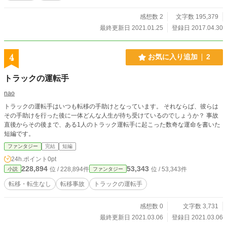
家になろう でも連載しております。
感想数 2
文字数 195,379
最終更新日 2021.01.25
登録日 2017.04.30
4
お気に入り追加
2
トラックの運転手
nao
トラックの運転手はいつも転移の手助けとなっています。 それならば、彼らは
その手助けを行った後に一体どんな人生が待ち受けているのでしょうか？ 事故
直後からその後まで、ある1人のトラック運転手に起こった数奇な運命を書いた
短編です。
ファンタジー
完結
短編
24h.ポイント
0pt
228,894
53,343
位 / 228,894件
位 / 53,343件
小説
ファンタジー
転移・転生なし
転移事故
トラックの運転手
感想数 0
文字数 3,731
最終更新日 2021.03.06
登録日 2021.03.06