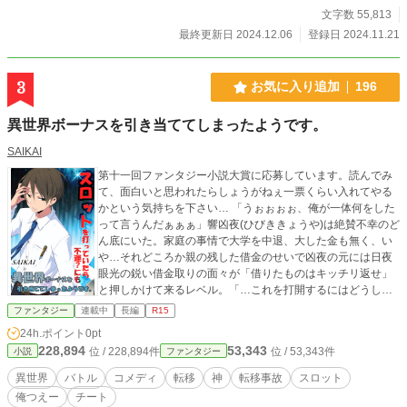
つつ、そこそこ付き合いの長い知人たちもびっくりの溺愛を
文字数 55,813
見せるノルベルトの想いは伝わるのか。その背景で渦巻く、
最終更新日 2024.12.06
登録日 2024.11.21
王宮を巻き込んだ陰謀の行方は？
3
お気に入り追加
196
異世界ボーナスを引き当ててしまったようです。
SAIKAI
第十一回ファンタジー小説大賞に応募しています。読んでみ
て、面白いと思われたらしょうがねぇ一票くらい入れてやる
かという気持ちを下さい… 「うぉぉぉぉ、俺が一体何をした
って言うんだぁぁぁ」響凶夜(ひびききょうや)は絶賛不幸のど
ん底にいた。家庭の事情で大学を中退、大した金も無く、い
や…それどころか親の残した借金のせいで凶夜の元には日夜
眼光の鋭い借金取りの面々が「借りたものはキッチリ返せ」
と押しかけて来るレベル。「…これを打開するにはどうした
らいいんだ…そうだスロットだ！ これしかない…一発当て
ファンタジー
連載中
長編
R15
て借金なんて完済してやるぜっ…」ごくり、と喉を鳴らし あ
24h.ポイント
0pt
まり深く考えずスロットに全てをかける。 しかし、それは異
228,894
53,343
位 / 228,894件
位 / 53,343件
小説
ファンタジー
世界への入り口だった。 そこで出会ったのは、厨二病を拗ら
せた魔眼マニアや、頭が可哀想な自称魔物使いの少女の面々
異世界
バトル
コメディ
転移
神
転移事故
スロット
…。「俺は一体どーなっちまうんだ？そしてここはどこなん
俺つえー
チート
だぁぁぁぁーーーー！」異世界バトルコメディです！ ※小説