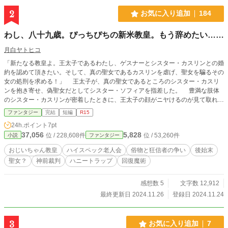
2
お気に入り追加
184
わし、八十九歳。ぴっちぴちの新米教皇。もう辞めたい……
月白ヤトヒコ
「新たなる教皇よ。王太子であるわたし、ゲスナーとシスター・カスリンとの婚
約を認めて頂きたい。そして、真の聖女であるカスリンを虐げ、聖女を騙るその
女の処刑を求める！」 王太子が、真の聖女であるところのシスター・カスリ
ンを抱き寄せ、偽聖女だとしてシスター・ソフィアを指差した。 豊満な肢体
のシスター・カスリンが密着したときに、王太子の顔がニヤけるのが見て取れ
た。 そして、わしは・・・ 「フハハハハハハハっ!! その娘は、我が教会一の
ファンタジー
完結
短編
R15
阿婆擦れよ！ その阿婆擦れを娶る覚悟があるなれば、其方らの婚姻を承諾しよ
24h.ポイント
7pt
うではないかっ!?」 シスター・カスリンと王太子ゲスナーの二人を指差し
37,056
5,828
位 / 228,608件
位 / 53,260件
小説
ファンタジー
て、高笑いを上げた。 うむ。わし、めっちゃやらかしたっ!! しかーしっ、数
週間碌に寝とらんかった上、死に掛けても強制復活させれてという過酷な後始末
おじいちゃん教皇
ハイスペック老人会
俗物と狂信者の争い
後始末
死の行軍がようやっと終わりそうなときに、ハニトラ要員の女子にころっと騙さ
聖女？
神前裁判
ハニートラップ
回復魔術
れておるアホ王太子の相手をして疲労感マシマシじゃったからこう……許される
じゃろ。 わし、堪忍袋の緒が切れるまで我慢したし？ 設定はふわっと。
感想数 5
文字数 12,912
最終更新日 2024.11.26
登録日 2024.11.24
3
お気に入り追加
7