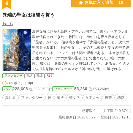
4
お気に入り追加
10
異端の聖女は復讐を誓う
わしお
温暖な海に浮かぶ島国・アウレル国では、古くからアウレル
教が信仰されてきた。 教団には、神の力を扱う存在として
「聖者」がいる。 傷や病を癒やす「太陽の聖者」と、次代の
聖者を産み出む「月の聖女」。 その力は教義と制度の中で運
用されている。 ソレイユは太陽の聖者である。 本来は男性し
か生まれないはずの太陽の聖者として生まれた、唯一の女
性。 彼女は「異端の聖女」と呼ばれていた。 ある日、付き人
であり幼馴染のディールスが「神の依り代」に選ばれる。 依
り代となった者は自我を侵食され、寿命を削られていく。 そ
ファンタジー
完結
長編
R15
してそれは偶然ではなく、 教団が長い時間をかけて用意して
24h.ポイント
0pt
きた結果だった。 ソレイユは、幼馴染のため、そして自分自
228,608
53,260
位 / 228,608件
位 / 53,260件
小説
ファンタジー
身のために、 アウレル教を滅ぼすことを決意する。 ※この物
語はフィクションです。実際の人物、団体、事件などには一
異世界
ファンタジー
神
魔法
聖女？
女主人公
復讐
恋愛
切関係ありません。 ※この物語は、法律・法令に反する行為
を容認・推奨するものではありません ※一部暴力的表現、流
感想数 0
文字数 240,374
血表現がございます。苦手な方はご注意ください。 ※この作
品は カクヨム、小説家になろう にも掲載しています。
最終更新日 2026.03.27
登録日 2025.12.13