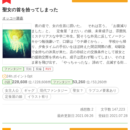
聖女の首を拾ってしまった
オッコー勝森
夜の道で、女の生首に躓いた。 それは言う。 「お腹減り
ました」と。 定食屋「まだい」の娘、未韋成子は、雰囲気
ミステリアスな中学二年生。賢そうな外見に反してノーテン
キかつ勉強嫌いで、口癖は「ウチ継ぐから」。 学校から帰
り、夕食タイムの手伝いをほぼ終えた閉店間際の夜、幼馴染
で金持ちの沐美が来た。店の存続との交換条件として彼女と
の援助交際を求められ、成子は思わず殴ってしまい、そのま
ま家を飛び出す。 「やっちゃったな」 諦めて、点滅する街灯
だけを頼りに、とぼとぼと帰路に着く。 雑草だらけの悪
ファンタジー
完結
長編
R15
路。地べたのそれに、成子は気づかなかった。運悪く足を引
24h.ポイント
0pt
っ掛け、転けてしまったその時から、彼女の日常は狂い始め
228,608
53,260
位 / 228,608件
位 / 53,260件
小説
ファンタジー
る――。 小説家になろうにも大体同時投稿してます。
女主人公
ギャグ
現代ファンタジー
聖女？
ラブコメ要素あり
定食屋の娘
イラスト有り
感想数 2
文字数 147,223
最終更新日 2021.09.26
登録日 2021.07.28