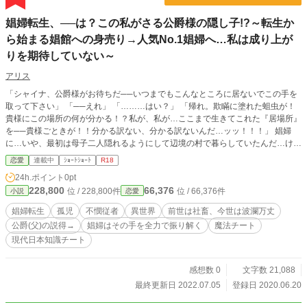
娼婦転生、──は？この私がさる公爵様の隠し子!?～転生か
ら始まる娼館への身売り→人気No.1娼婦へ…私は成り上が
りを期待していない～
アリス
「シャイナ、公爵様がお待ちだ──いつまでもこんなところに居ないでこの手を
取って下さい」 「──えれ」 「………はい？」 「帰れ。欺瞞に塗れた蛆虫が！
貴様にこの場所の何が分かる！？私が、私が…ここまで生きてこれた『居場所』
を──貴様ごときが！！分かる訳ない、分かる訳ないんだ…ッッ！！！」 娼婦
に…いや、最初は母子二人隠れるようにして辺境の村で暮らしていたんだ…け
ど。 母は流行り病で帰らぬ人となった──そこにきての数百年に一度…の頻度で
恋愛
連載中
ｼｮｰﾄｼｮｰﾄ
R18
起こる日照りによる、飢饉。 少女──“シャイナ”は口減らしと幾ばくかの食料と
24h.ポイント
0pt
水と引き換えに…女衒の男に預けられた。 …この時、シャイナ6歳。 いやは
228,800
66,376
位 / 228,800件
位 / 66,376件
小説
恋愛
や、人生何が起きるかわからないなーと孤児となったシャイナは思ったものだ。
…これはそんな娼婦と彼女をどうにか公爵(主)の元に連れていきたい従者の攻防
娼婦転生
孤児
不憫従者
異世界
前世は社畜、今世は波瀾万丈
の話。
公爵(父)の説得→
娼婦はその手を全力で振り解く
魔法チート
現代日本知識チート
感想数 0
文字数 21,088
最終更新日 2022.07.05
登録日 2020.06.20