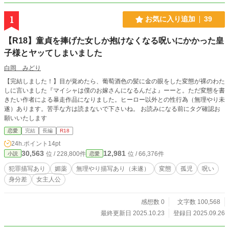
1
お気に入り追加
39
【R18】童貞を捧げた女しか抱けなくなる呪いにかかった皇
子様とヤッてしまいました
白岡 みどり
【完結しました！】目が覚めたら、葡萄酒色の髪に金の眼をした変態が裸のわた
しに言いました『マイシャは僕のお嫁さんになるんだよ』ーーと。ただ変態を書
きたい作者による暴走作品になりました。ヒーロー以外との性行為（無理やり未
遂）あります。苦手な方は読まないで下さいね。 お読みになる前にタグ確認お
願いいたします
恋愛
完結
長編
R18
24h.ポイント
14pt
30,563
12,981
位 / 228,800件
位 / 66,376件
小説
恋愛
犯罪描写あり
媚薬
無理やり描写あり（未遂）
変態
孤児
呪い
身分差
女主人公
感想数 0
文字数 100,568
最終更新日 2025.10.23
登録日 2025.09.26