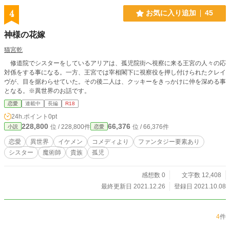
4
お気に入り追加
45
神様の花嫁
猫宮乾
修道院でシスターをしているアリアは、孤児院街へ視察に来る王宮の人々の応
対係をする事になる。一方、王宮では宰相閣下に視察役を押し付けられたクレイ
ヴが、目を据わらせていた。その後二人は、クッキーをきっかけに仲を深める事
となる。※異世界のお話です。
恋愛
連載中
長編
R18
24h.ポイント
0pt
228,800
66,376
位 / 228,800件
位 / 66,376件
小説
恋愛
恋愛
異世界
イケメン
コメディより
ファンタジー要素あり
シスター
魔術師
貴族
孤児
感想数 0
文字数 12,408
最終更新日 2021.12.26
登録日 2021.10.08
4
件