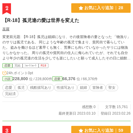
2
お気に入り追加
28
【R-18】孤児達の愛は世界を変えた
巫羅
変更前元題: 【R-18】孤児は娼婦になり、その後冒険者の妻となった 「物漁り」
のサリは孤児である。 同じような年齢の孤児で集まり、貧民街で暮らしてい
た。 盗みを働けるほど素早くも無く、荒事にも向いていなかったサリには物漁
りしかなかった。 周りの孤児や貧民街の住人に侮られていたが、それでも自分
より年少の孤児達の生活を少しでも楽にしたいと願って成人したその日に娼館に
入った。 後に「聖女」「全ての孤児の母」とまで言われるサリの人生の一端で
恋愛
完結
ｼｮｰﾄｼｮｰﾄ
R18
ある。 ※性描写が入っていますので苦手な方はご遠慮下さい。
24h.ポイント
0pt
228,800
66,376
位 / 228,800件
位 / 66,376件
小説
恋愛
恋愛
孤児
残酷描写あり
性描写あり
娼婦
冒険者
聖女
完結済
感想数 0
文字数 15,761
最終更新日 2023.03.10
登録日 2023.02.26
3
お気に入り追加
59