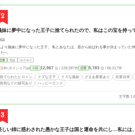
2
義妹に夢中になった王子に捨てられたので、私はこの宝を持っ
oco
私より義妹に夢中になった王子。 私とあなたは、昔から結ばれる事が決まっていた仲
した─。
恋愛
完結
ｼｮｰﾄｼｮｰﾄ
12,967
5,783
24h.ポイント
71pt
位 / 228,597件
位 / 66,317件
小説
恋愛
捨てられたヒロイン
クズな王子
クズな義妹
ざまあ要素あり
自業自得
怪我などの描写あり
ハッピーエンド
文字数 1,
3
美しい姉に惑わされた愚かな王子は国と運命を共にし…私には