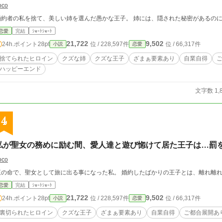
oco
婚約者の私を捨て、美しい姉を選んだ愚かな王子。 姉には、隠された秘密があるの
恋愛
完結
ｼｮｰﾄｼｮｰﾄ
21,722
9,502
24h.ポイント
28pt
位 / 228,597件
位 / 66,317件
小説
恋愛
捨てられたヒロイン
クズな姉
クズな王子
ざまぁ要素あり
自業自得
ハッピーエンド
文字数 1,
4
私が聖女の務めに励む間、愛人達と遊び惚けて居た王子は…罰
oco
王の命で、聖女として旅に出る事になった私。 婚約したばかりの王子とは、離れ離
恋愛
完結
ｼｮｰﾄｼｮｰﾄ
21,722
9,502
24h.ポイント
28pt
位 / 228,597件
位 / 66,317件
小説
恋愛
裏切られたヒロイン
クズな王子
ざまぁ要素あり
自業自得
ご都合展開あ