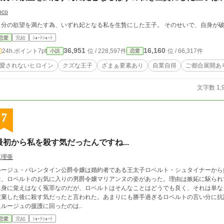
oco
自分の欲望を満たす為、いずれ妃となる私を生贄にした王子。 そのせいで、自身が
恋愛
完結
ｼｮｰﾄｼｮｰﾄ
36,951
16,160
24h.ポイント
7pt
位 / 228,597件
位 / 66,317件
小説
恋愛
愛されないヒロイン
クズな王子
ざまぁ要素あり
自業自得
ご都合展開あ
文字数 1,
7
最初から私を殺す気だったんですね...
真理亜
ルージュ・バレンタイン公爵令嬢は婚約者である王太子ロベルト・シュタイナーから
近、ロベルトのお気に入りの男爵令嬢マリアンヌの姿があった。理由は嫉妬に駆られ
に身に覚えはなく冤罪なのだが、ロベルトはそんなことはどうでも良く、それは単な
破棄した後に殺す気だったと言われた。あまりにも勝手過ぎるロベルトの言い分に抗
にルージュの援護に回ったのは..
恋愛
完結
ｼｮｰﾄｼｮｰﾄ