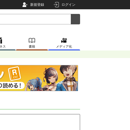
新規登録
ログイン
ネス
書籍
メディア化