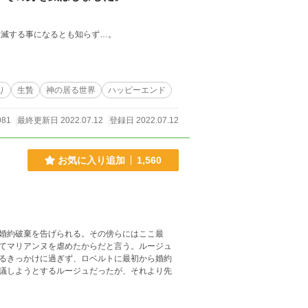
破滅する事になるとも知らず…。
り
生贄
神の居る世界
ハッピーエンド
981
最終更新日 2022.07.12
登録日 2022.07.12
お気に入り追加
1,560
婚約破棄を告げられる。その傍らにはここ最
てマリアンヌを虐めたからだと言う。ルージュ
るきっかけに過ぎず、ロベルトに最初から婚約
議しようとするルージュだったが、それより先