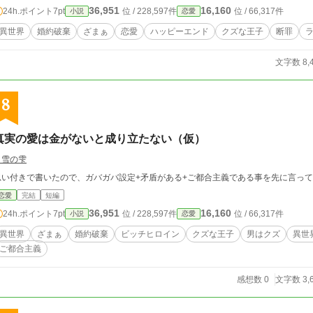
36,951
16,160
24h.ポイント
7pt
位 / 228,597件
位 / 66,317件
小説
恋愛
異世界
婚約破棄
ざまぁ
恋愛
ハッピーエンド
クズな王子
断罪
文字数 8,
8
真実の愛は金がないと成り立たない（仮）
白雪の雫
思い付きで書いたので、ガバガバ設定+矛盾がある+ご都合主義である事を先に言っ
恋愛
完結
短編
36,951
16,160
24h.ポイント
7pt
位 / 228,597件
位 / 66,317件
小説
恋愛
異世界
ざまぁ
婚約破棄
ビッチヒロイン
クズな王子
男はクズ
異世
ご都合主義
感想数 0
文字数 3,