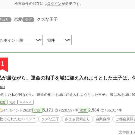
検索条件の保存には
ログイン
が必要です。
恋愛
クズな王子
テゴリ
タグ
1
私が居ながら、運命の相手を城に迎え入れようとした王子は、
oco
婚約した私が居ながら、運命の相手を城に迎え入れようとした王子。 彼は私を城に
恋愛
完結
ｼｮｰﾄｼｮｰﾄ
5,171
2,564
24h.ポイント
262pt
位 / 228,597件
位 / 66,317件
小説
恋愛
捨てられたヒロイン？
クズな王子
ざまぁ要素あり
自業自得
ご都合展開
文字数 1,