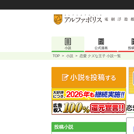
小説
公式漫画
投
TOP
>
小説
>
恋愛 クズな王子 小説一覧
恋
投稿小説