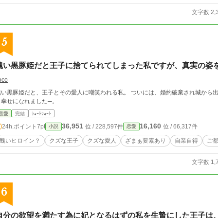
文字数 2,
5
醜い黒豚姫だと王子に捨てられてしまった私ですが、真実の姿
oco
醜い黒豚姫だと、王子とその愛人に嘲笑われる私。 ついには、婚約破棄され城から出
し幸せになれました─。
恋愛
完結
ｼｮｰﾄｼｮｰﾄ
36,951
16,160
24h.ポイント
7pt
位 / 228,597件
位 / 66,317件
小説
恋愛
醜いヒロイン？
クズな王子
クズな愛人
ざまぁ要素あり
自業自得
ご
文字数 1,
6
自分の欲望を満たす為に妃となるはずの私を生贄にした王子は