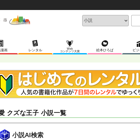
Web
稿漫画
レンタル
絵本ひろば
ビジ
コンテンツ大賞
愛 クズな王子 小説一覧
小説AI検索