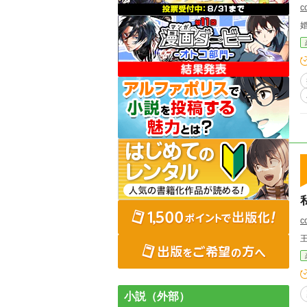
c
c
小説（外部）