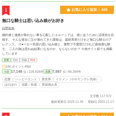
1
お気に入り追加
409
無口な騎士は思い込み娘がお好き
白野佑奈
婚約者と連絡が取れない事を心配したエルーシアは、彼に会うために辺境領を目
指す。 そんな彼女に父が連れてきた護衛は、超絶美形だけれど無口な騎士のア
レクシス。 ス●ーカー気質の思い込み娘と、寡黙で不愛想だけれど過保護な騎
士。 二人の旅は思わぬ結果になるのか、ならないのか？ ※他サイト様でも掲載
しています
恋愛
完結
長編
R18
24h.ポイント
49pt
17,148
7,587
位 / 228,928件
位 / 66,394件
小説
恋愛
恋愛
ハッピーエンド
異世界
イケメン（ややヤンデレ気味）
ほのぼの
溺愛／執着
胃袋掴み系
文字数 117,572
最終更新日 2025.11.30
登録日 2025.11.17