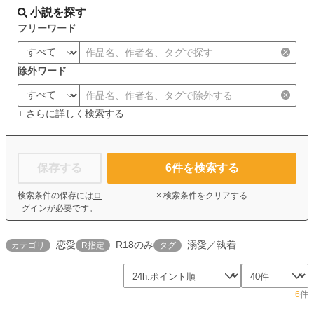
小説を探す
フリーワード
除外ワード
+ さらに詳しく検索する
保存する
6
件を検索する
検索条件の保存には
ロ
× 検索条件をクリアする
グイン
が必要です。
恋愛
R18のみ
溺愛／執着
カテゴリ
R指定
タグ
6
件