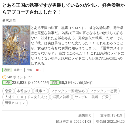
たしました。 報告、この度恋愛大賞にエントリーいたしまし
とある王国の執事ですが男装しているのがバレ、好色侯爵か
た。応援よろしくお願いします。 また、文字数の関係上、間
話と最終話が前後で別れてしまいました。ご了承くだされば
らアプローチされました？！
幸いです。 ※あと、一回くらいエロの場面を入れないと…っ
曼珠沙華
て思ったんです…。 お陰様で、完結いたしました。 最終話は
急いでしまった部分もありますので、加筆、修正、添削を今
とある王国の執事、黒霧（クロム）。 彼は冷静沈着、博学卓
後行っていく予定です。 外伝投稿しました! 小説家になろう
識と完璧な執事だ。 冷酷で王国の害となるものは決して許さ
で投稿中の作品です。 恋愛小説大賞にて応援ありがとうござ
ない…並外れた忠誠心もある、完全無欠の執事。 だが、そん
いました!! あんなに応援頂けるなんて思ってもみず...光栄で
な『彼』は実は男装していた女だった！！ それをあろうこと
す!!
か、女遊びで有名な侯爵に知られてしまう。 「吾輩のメイド
にならないか？」 絶対にごめんだ！！ これは絶対にメイドに
なりたくない執事と絶対にメイドにしたい主の壮絶な戦いの
話である。
恋愛
連載中
長編
R18
24h.ポイント
0pt
228,928
66,394
位 / 228,928件
位 / 66,394件
小説
恋愛
恋愛
本番あり
執事？
ファンタジー要素強め
ファンタジー恋愛
人外？
メイド＝女主人公
溺愛／執着
ヤンデレ・執着・狂愛
男装ヒロイン
感想数 0
文字数 13,419
最終更新日 2022.01.08
登録日 2021.04.25