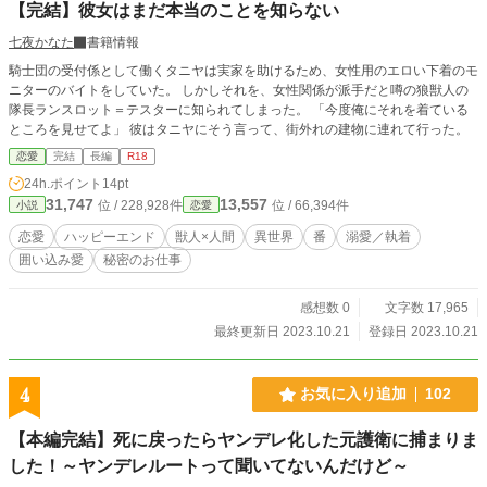
【完結】彼女はまだ本当のことを知らない
新に関して：7/6変更しました。 執筆状況の為更新不定期なるかもしれないで
す。 1日1回は更新したい。 ～＊～＊～＊～＊～＊～＊～＊～＊～＊～＊～＊～
七夜かなた
書籍情報
＊～＊～＊～＊～＊～＊～ ＊他社投稿サイトに掲載中。 ・pixiv：緋月 十彩(と
騎士団の受付係として働くタニヤは実家を助けるため、女性用のエロい下着のモ
いろ) （pixivFANBOXにてスピンオフやサイドストーリーも公開中） ・小説家に
ニターのバイトをしていた。 しかしそれを、女性関係が派手だと噂の狼獣人の
なろう(ムーンライトノベルズ)：ほむら はる
隊長ランスロット＝テスターに知られてしまった。 「今度俺にそれを着ている
ところを見せてよ」 彼はタニヤにそう言って、街外れの建物に連れて行った。
恋愛
完結
長編
R18
24h.ポイント
14pt
31,747
13,557
位 / 228,928件
位 / 66,394件
小説
恋愛
恋愛
ハッピーエンド
獣人×人間
異世界
番
溺愛／執着
囲い込み愛
秘密のお仕事
感想数 0
文字数 17,965
最終更新日 2023.10.21
登録日 2023.10.21
4
お気に入り追加
102
【本編完結】死に戻ったらヤンデレ化した元護衛に捕まりま
した！～ヤンデレルートって聞いてないんだけど～