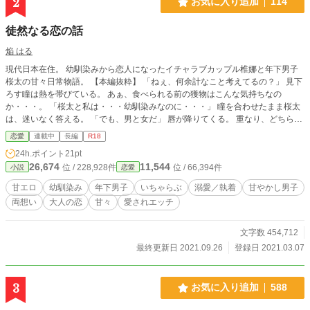
2
お気に入り追加
114
徒然なる恋の話
焔 はる
現代日本在住。 幼馴染みから恋人になったイチャラブカップル椎娜と年下男子
桜太の甘々日常物語。 【本編抜粋】 「ねぇ、何余計なこと考えてるの？」 見下
ろす瞳は熱を帯びている。 あぁ、食べられる前の獲物はこんな気持ちなの
か・・・。 「桜太と私は・・・幼馴染みなのに・・・」 瞳を合わせたまま桜太
は、迷いなく答える。 「でも、男と女だ」 唇が降りてくる。 重なり、どちらと
もなく、開いた唇の隙間から舌を絡める。 ～＊～＊～＊～＊～＊～＊～＊～＊
恋愛
連載中
長編
R18
～＊～＊～＊～＊～＊～＊～＊～＊～＊～ 関係を変える為の桜太の決意。 愛す
24h.ポイント
21pt
る事が生きる理由。 巡り逢い、愛する為に生まれてきた、運命に導かれた恋。
26,674
11,544
位 / 228,928件
位 / 66,394件
小説
恋愛
戸惑いながらも椎娜は愛されることを受け入れ、 ２人は幼馴染みから１人の男
と女へ。 官能的な愛し合い、仲良し、イチャラブは２人にとって当たり前にあ
甘エロ
幼馴染み
年下男子
いちゃらぶ
溺愛／執着
甘やかし男子
るべき姿。 甘々男子桜太と、愛され女子椎娜のお話です。 ～＊～＊～＊～＊～
両想い
大人の恋
甘々
愛されエッチ
＊～＊～＊～＊～＊～＊～＊～＊～＊～＊～＊～＊～＊～ 〖登場人物〗＊順次
追加します。 ・香月 椎梛（かつき しいな）(27)♀ 誕生日 12/24 身長 149cm(大
体ヒール➕６cm) ・時永 桜太（ときなが おうた）(24)♂ 誕生日 2/14 身長 185cm
文字数 454,712
～＊～＊～＊～＊～＊～＊～＊～＊～＊～＊～＊～＊～＊～＊～＊～＊～＊～
最終更新日 2021.09.26
登録日 2021.03.07
・椎梛大好きな桜太が、やらしさ全開でイチャラブです。 ・かなり過激内容で
す、ご注意下さい(五夜以降『中出し』表現あります) ・イチャえろ、甘えろがか
なりあります。 ・桜太は椎娜を求めるのが生きる理由で本能です。 ＊それぞれs
3
お気に入り追加
588
ideのページがあります。 ＊公開後の誤字脱字修正、加筆修正があります。 ～＊
～＊～＊～＊～＊～＊～＊～＊～＊～＊～＊～＊～＊～＊～＊～＊～＊～ ＊更