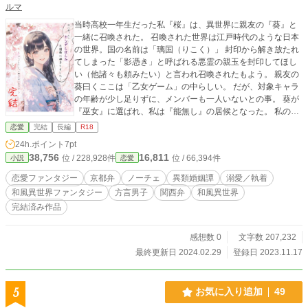
ルマ
当時高校一年生だった私『桜』は、異世界に親友の『葵』と
一緒に召喚された。 召喚された世界は江戸時代のような日本
の世界。国の名前は「璃国（りこく）」 封印から解き放たれ
てしまった「影憑き」と呼ばれる悪霊の親玉を封印してほし
い（他諸々も頼みたい）と言われ召喚されたもよう。 親友の
葵曰くここは「乙女ゲーム」の中らしい。 だが、対象キャラ
の年齢が少し足りずに、メンバーも一人いないとの事。 葵が
『巫女』に選ばれ、私は『能無し』の居候となった。 私の護
衛の美少年で狐の妖の『暁（名前は知らないので私が勝手に
恋愛
完結
長編
R18
つけた）』と厭味をいわれつつ、たまに優しくされながら
24h.ポイント
7pt
（？）一緒に過ごしていたら、なんか旅から帰ってきた様子
38,756
16,811
位 / 228,928件
位 / 66,394件
小説
恋愛
のおかしい葵に刺されて死んでしまった。 目が覚めると元の
世界に戻れたので、現在２４歳大学生として過ごしていた
恋愛ファンタジー
京都弁
ノーチェ
異類婚姻譚
溺愛／執着
ら、なんと再び異世界に・・・？！ だけど異世界についた
和風異世界ファンタジー
方言男子
関西弁
和風異世界
ら、誰も周りにいない・・・！ もう、こうなったら何とか
完結済み作品
（死ぬ方法以外で）戻る為に城（前回召喚された場所）を目
指して旅をすることに。 その旅の執着地点（城には入れなか
ったよ・・・城下町裏の花街）で再び出会った狐の妖の少年
感想数 0
文字数 207,232
は大人になっていて、なんとヤンデレに無事成長？！ 私に
最終更新日 2024.02.29
登録日 2023.11.17
「愛してる」って・・・ え？なんで？私嫌われてたと思って
たんだけど？ 死に戻ったらずぶずぶに愛されて、溺愛され
て、いつのまにか調教されちゃう・・・そんなお話です。 ５
5
お気に入り追加
49
話（各２万文字以上、合計１０万文字以上）くらいで終了い