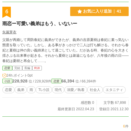
6
お気に入り追加
41
雨恋ー可愛い義弟はもう、いないー
矢簑芽衣
父親が再婚して周防春妃に義弟ができたが、義弟の吉原夏樹は春妃に素っ気ない
態度を取っていた。しかし、ある事がきっかけで二人は打ち解ける。それから春
妃と夏樹は仲の良い義姉弟として過ごしていた。だがある時、春妃の心を大きく
揺さぶる出来事が起きる。それから夏樹とは疎遠になるが、八年後の雨の日――
春妃は夏樹と再会して……。
恋愛
完結
長編
R18
24h.ポイント
0pt
228,928
66,394
位 / 228,928件
位 / 66,394件
小説
恋愛
恋愛
義弟
雨
TL小説
現代
溺愛／執着
社会人
エタニティ
感想数 0
文字数 67,898
最終更新日 2022.04.23
登録日 2021.12.30
6
件