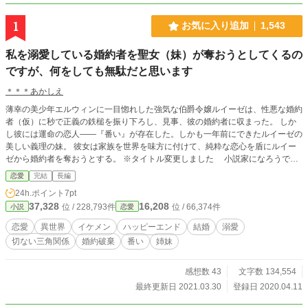
1
お気に入り追加
1,543
私を溺愛している婚約者を聖女（妹）が奪おうとしてくるの
ですが、何をしても無駄だと思います
＊＊＊あかしえ
薄幸の美少年エルウィンに一目惚れした強気な伯爵令嬢ルイーゼは、性悪な婚約
者（仮）に秒で正義の鉄槌を振り下ろし、見事、彼の婚約者に収まった。 しか
し彼には運命の恋人――『番い』が存在した。しかも一年前にできたルイーゼの
美しい義理の妹。 彼女は家族を世界を味方に付けて、純粋な恋心を盾にルイー
ゼから婚約者を奪おうとする。 ※タイトル変更しました 小説家になろうでも
掲載してます
恋愛
完結
長編
24h.ポイント
7pt
37,328
16,208
位 / 228,793件
位 / 66,374件
小説
恋愛
恋愛
異世界
イケメン
ハッピーエンド
結婚
溺愛
切ない三角関係
婚約破棄
番い
姉妹
感想数 43
文字数 134,554
最終更新日 2021.03.30
登録日 2020.04.11