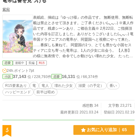
竜帝は番を見つける
紫宛
表紙絵、挿絵は『ゆっけ様』の作品です。 無断使用、無断転
載は禁止とさせて頂きます。ご了承ください(ᴗ͈ˬᴗ͈⸝⸝) ※素人作
品です、残虐シーンあり、ご都合主義※ 2月22日、ご指摘頂
いた内容を訂正しました。ありがとうございました(ᴗ͈ˬᴗ͈⸝⸝) 竜
帝国ドラグニアスの竜帝が、同盟国へと視察にやって来た。
……番探しも兼ねて。 同盟国の1つ、とても豊かな小国セス
ティアに立ち寄った竜帝は、1人の少女に出会う。 【人形】
の様に無表情で、命令でしか動けない壊れた少女。 たった1
人の番に出会った時、竜帝は……？
恋愛
連載中
長編
R15
24h.ポイント
7pt
37,143
16,131
位 / 228,793件
位 / 66,374件
小説
恋愛
R15要素あり
竜
竜人
壊れた少女
溺愛（の予定）
番い
ハッピーエンド
前半は暗め
感想数 34
文字数 23,271
最終更新日 2021.03.24
登録日 2021.02.19
5
お気に入り追加
65