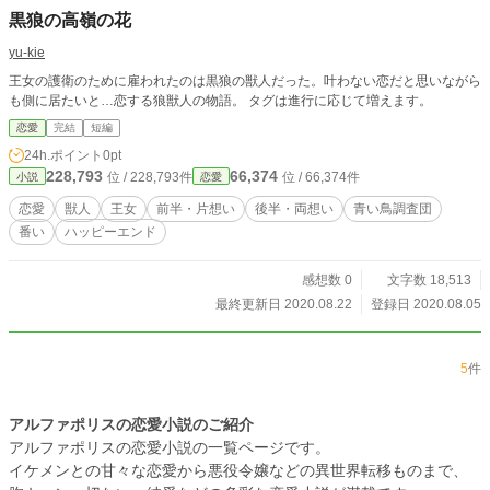
黒狼の高嶺の花
yu-kie
王女の護衛のために雇われたのは黒狼の獣人だった。叶わない恋だと思いながら
も側に居たいと…恋する狼獣人の物語。 タグは進行に応じて増えます。
恋愛
完結
短編
24h.ポイント
0pt
228,793
66,374
位 / 228,793件
位 / 66,374件
小説
恋愛
恋愛
獣人
王女
前半・片想い
後半・両想い
青い鳥調査団
番い
ハッピーエンド
感想数 0
文字数 18,513
最終更新日 2020.08.22
登録日 2020.08.05
5
件
アルファポリスの恋愛小説のご紹介
アルファポリスの恋愛小説の一覧ページです。
イケメンとの甘々な恋愛から悪役令嬢などの異世界転移ものまで、