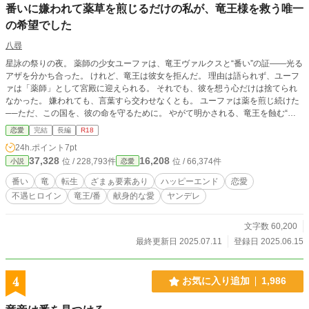
番いに嫌われて薬草を煎じるだけの私が、竜王様を救う唯一
の希望でした
八尋
星詠の祭りの夜。 薬師の少女ユーファは、竜王ヴァルクスと“番い”の証――光る
アザを分かち合った。 けれど、竜王は彼女を拒んだ。 理由は語られず、ユーフ
ァは「薬師」として宮殿に迎えられる。 それでも、彼を想う心だけは捨てられ
なかった。 嫌われても、言葉すら交わせなくとも。 ユーファは薬を煎じ続けた
──ただ、この国を、彼の命を守るために。 やがて明かされる、竜王を蝕む“魂
の病”。 それを癒せるのは、禁忌の地に咲く幻の花。 運命に背を向けた竜王と、
恋愛
完結
長編
R18
命を賭して愛を貫くユーファ。 魂をかけた恋の物語の結末は──。 完結済みなの
24h.ポイント
7pt
で定期投稿になります。 作者の考える架空世界の話しなのでご都合主義となり
37,328
16,208
位 / 228,793件
位 / 66,374件
小説
恋愛
ます。 他サイトにも掲載予定。
番い
竜
転生
ざまぁ要素あり
ハッピーエンド
恋愛
不遇ヒロイン
竜王/番
献身的な愛
ヤンデレ
文字数 60,200
最終更新日 2025.07.11
登録日 2025.06.15
4
お気に入り追加
1,986