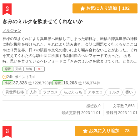
2
お気に入り追加
102
きみのミルクを飲ませてくれないか
ノルジャン
神様の気まぐれにより異世界へ転移してしまった胡桃は、転移の際異世界の神様
に翻訳機能を授けられた。それにより読み書き、会話は問題なく行えるがここは
やはり異世界。日々の慣習や文化の違いにより噛み合わないことがあった。それ
を支えてくれたのは騎士団に所属する副団長のヘレフォードであった。 ある
時、思いを寄せているヘレフォードに「きみのミルクを飲ませてくれ」と言わ
れ？ ゆるゆる設定です。 ムーンライトノベルズにも掲載中。 初執筆作品。
恋愛
完結
短編
R18
24h.ポイント
7pt
37,328
16,208
位 / 228,793件
位 / 66,374件
小説
恋愛
異世界転移
人外
ラブコメ
らぶえっち
アホエロ
ミルク
番い
感想数 0
文字数 7,858
最終更新日 2023.11.01
登録日 2023.11.01
3
お気に入り追加
78